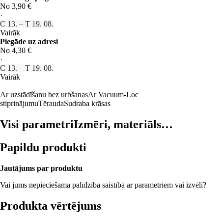
No 3,90 €
·
C 13. – T 19. 08.
Vairāk
Piegāde uz adresi
No 4,30 €
·
C 13. – T 19. 08.
Vairāk
Ar uzstādīšanu bez urbšanas
Ar Vacuum-Loc
stiprinājumu
Tērauda
Sudraba krāsas
Visi parametri
Izmēri, materiāls…
Papildu produkti
Jautājums par produktu
Vai jums nepieciešama palīdzība saistībā ar parametriem vai izvēli?
Produkta vērtējums