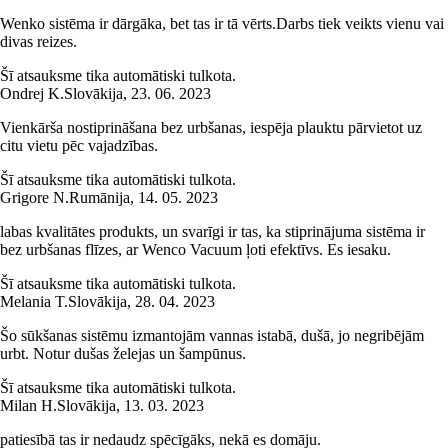
Wenko sistēma ir dārgāka, bet tas ir tā vērts.Darbs tiek veikts vienu vai
divas reizes.
Šī atsauksme tika automātiski tulkota.
Ondrej K.
Slovākija
,
23. 06. 2023
Vienkārša nostiprināšana bez urbšanas, iespēja plauktu pārvietot uz
citu vietu pēc vajadzības.
Šī atsauksme tika automātiski tulkota.
Grigore N.
Rumānija
,
14. 05. 2023
labas kvalitātes produkts, un svarīgi ir tas, ka stiprinājuma sistēma ir
bez urbšanas flīzes, ar Wenco Vacuum ļoti efektīvs. Es iesaku.
Šī atsauksme tika automātiski tulkota.
Melania T.
Slovākija
,
28. 04. 2023
Šo sūkšanas sistēmu izmantojām vannas istabā, dušā, jo negribējām
urbt. Notur dušas želejas un šampūnus.
Šī atsauksme tika automātiski tulkota.
Milan H.
Slovākija
,
13. 03. 2023
patiesībā tas ir nedaudz spēcīgāks, nekā es domāju.