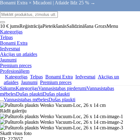
Bonami Extra × Micadoni |
Atlaide līdz 25 % →
10 € jums
Reģistrācija
Pieteikšanās
Salīdzināšana
Grozs
Menu
Kategorijas
Telpas
Bonami Extra
Iedvesmai
Akcijas un atlaides
Jaunumi
Premium preces
Profesionāļiem
Kategorijas
Telpas
Bonami Extra
Iedvesmai
Akcijas un
atlaides
Jaunumi
Premium preces
Sākums
Kategorijas
Vannasistabas piederumi
Vannasistabas
mēbeles
Dušas plaukti
Dušas plaukti
...
Vannasistabas mēbeles
Dušas plaukti
Rādīt galeriju
Skatīt visus foto
ID: 227657