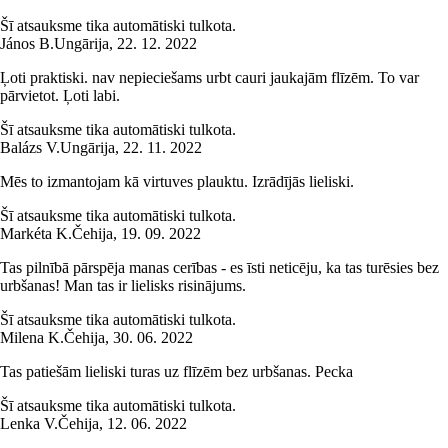
Šī atsauksme tika automātiski tulkota.
János B.
Ungārija
,
22. 12. 2022
Ļoti praktiski. nav nepieciešams urbt cauri jaukajām flīzēm. To var
pārvietot. Ļoti labi.
Šī atsauksme tika automātiski tulkota.
Balázs V.
Ungārija
,
22. 11. 2022
Mēs to izmantojam kā virtuves plauktu. Izrādījās lieliski.
Šī atsauksme tika automātiski tulkota.
Markéta K.
Čehija
,
19. 09. 2022
Tas pilnībā pārspēja manas cerības - es īsti neticēju, ka tas turēsies bez
urbšanas! Man tas ir lielisks risinājums.
Šī atsauksme tika automātiski tulkota.
Milena K.
Čehija
,
30. 06. 2022
Tas patiešām lieliski turas uz flīzēm bez urbšanas. Pecka
Šī atsauksme tika automātiski tulkota.
Lenka V.
Čehija
,
12. 06. 2022