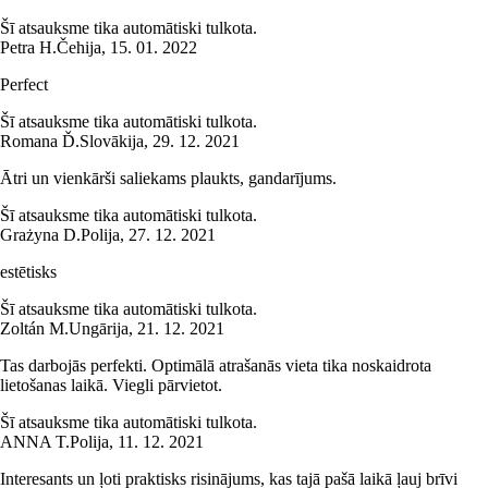
Šī atsauksme tika automātiski tulkota.
Petra H.
Čehija
,
15. 01. 2022
Perfect
Šī atsauksme tika automātiski tulkota.
Romana Ď.
Slovākija
,
29. 12. 2021
Ātri un vienkārši saliekams plaukts, gandarījums.
Šī atsauksme tika automātiski tulkota.
Grażyna D.
Polija
,
27. 12. 2021
estētisks
Šī atsauksme tika automātiski tulkota.
Zoltán M.
Ungārija
,
21. 12. 2021
Tas darbojās perfekti. Optimālā atrašanās vieta tika noskaidrota
lietošanas laikā. Viegli pārvietot.
Šī atsauksme tika automātiski tulkota.
ANNA T.
Polija
,
11. 12. 2021
Interesants un ļoti praktisks risinājums, kas tajā pašā laikā ļauj brīvi