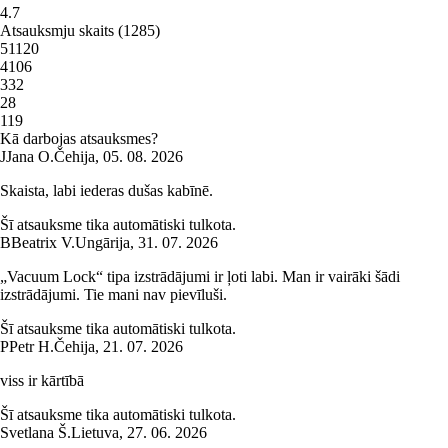
4.7
Atsauksmju skaits
(
1285
)
5
1120
4
106
3
32
2
8
1
19
Kā darbojas atsauksmes?
J
Jana O.
Čehija
,
05. 08. 2026
Skaista, labi iederas dušas kabīnē.
Šī atsauksme tika automātiski tulkota.
B
Beatrix V.
Ungārija
,
31. 07. 2026
„Vacuum Lock“ tipa izstrādājumi ir ļoti labi. Man ir vairāki šādi
izstrādājumi. Tie mani nav pievīluši.
Šī atsauksme tika automātiski tulkota.
P
Petr H.
Čehija
,
21. 07. 2026
viss ir kārtībā
Šī atsauksme tika automātiski tulkota.
Svetlana Š.
Lietuva
,
27. 06. 2026