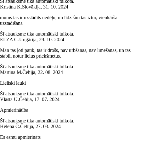
Šī atsauksme tika automātiski tulkota.
Kristína K.
Slovākija
,
31. 10. 2024
mums tas ir uzstādīts nedēļu, un līdz šim tas iztur, vienkārša
uzstādīšana
Šī atsauksme tika automātiski tulkota.
ELZA G.
Ungārija
,
29. 10. 2024
Man tas ļoti patīk, tas ir drošs, nav urbšanas, nav līmēšanas, un tas
stabili notur lielus priekšmetus.
Šī atsauksme tika automātiski tulkota.
Martina M.
Čehija
,
22. 08. 2024
Lieliski lauki
Šī atsauksme tika automātiski tulkota.
Vlasta U.
Čehija
,
17. 07. 2024
Apmierinātība
Šī atsauksme tika automātiski tulkota.
Helena Č.
Čehija
,
27. 03. 2024
Es esmu apmierināts