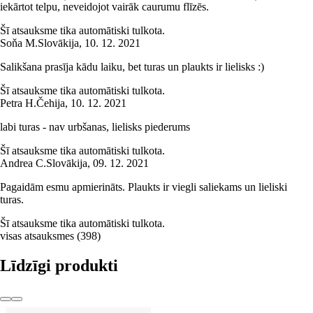
iekārtot telpu, neveidojot vairāk caurumu flīzēs.
Šī atsauksme tika automātiski tulkota.
Soňa M.
Slovākija
,
10. 12. 2021
Salikšana prasīja kādu laiku, bet turas un plaukts ir lielisks :)
Šī atsauksme tika automātiski tulkota.
Petra H.
Čehija
,
10. 12. 2021
labi turas - nav urbšanas, lielisks piederums
Šī atsauksme tika automātiski tulkota.
Andrea C.
Slovākija
,
09. 12. 2021
Pagaidām esmu apmierināts. Plaukts ir viegli saliekams un lieliski
turas.
Šī atsauksme tika automātiski tulkota.
visas atsauksmes
(
398
)
Līdzīgi produkti