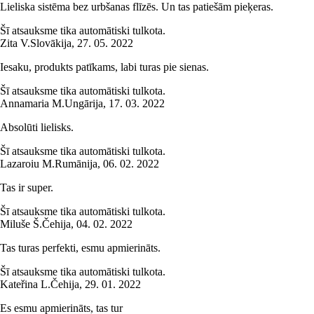
Lieliska sistēma bez urbšanas flīzēs. Un tas patiešām pieķeras.
Šī atsauksme tika automātiski tulkota.
Zita V.
Slovākija
,
27. 05. 2022
Iesaku, produkts patīkams, labi turas pie sienas.
Šī atsauksme tika automātiski tulkota.
Annamaria M.
Ungārija
,
17. 03. 2022
Absolūti lielisks.
Šī atsauksme tika automātiski tulkota.
Lazaroiu M.
Rumānija
,
06. 02. 2022
Tas ir super.
Šī atsauksme tika automātiski tulkota.
Miluše Š.
Čehija
,
04. 02. 2022
Tas turas perfekti, esmu apmierināts.
Šī atsauksme tika automātiski tulkota.
Kateřina L.
Čehija
,
29. 01. 2022
Es esmu apmierināts, tas tur