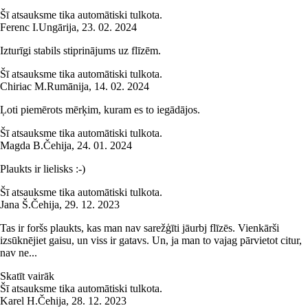
Šī atsauksme tika automātiski tulkota.
Ferenc I.
Ungārija
,
23. 02. 2024
Izturīgi stabils stiprinājums uz flīzēm.
Šī atsauksme tika automātiski tulkota.
Chiriac M.
Rumānija
,
14. 02. 2024
Ļoti piemērots mērķim, kuram es to iegādājos.
Šī atsauksme tika automātiski tulkota.
Magda B.
Čehija
,
24. 01. 2024
Plaukts ir lielisks :-)
Šī atsauksme tika automātiski tulkota.
Jana Š.
Čehija
,
29. 12. 2023
Tas ir foršs plaukts, kas man nav sarežģīti jāurbj flīzēs. Vienkārši
izsūknējiet gaisu, un viss ir gatavs. Un, ja man to vajag pārvietot citur,
nav ne...
Skatīt vairāk
Šī atsauksme tika automātiski tulkota.
Karel H.
Čehija
,
28. 12. 2023