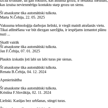
Izcila kvalitāte, lai gan rokturis, kas atbalsta grozu, ir nedaudz metināts,
kas izraisa nevienmērīgu kontaktu starp grozu un sienu.
Šī atsauksme tika automātiski tulkota.
Marta N.
Čehija
,
22. 05. 2025
Vakuuma tehnoloģija darbojas lieliski, ir viegli mainīt atrašanās vietu.
Tikai atlīmēšana var būt diezgan sarežģīta, ir iespējams izmantot plānu
nazi ...
Skatīt vairāk
Šī atsauksme tika automātiski tulkota.
Jan F.
Čehija
,
07. 01. 2025
Plaukts izskatās ļoti labi un labi turas pie sienas.
Šī atsauksme tika automātiski tulkota.
Renata B.
Čehija
,
04. 12. 2024
Apmierinātība
Šī atsauksme tika automātiski tulkota.
Kristína F.
Slovākija
,
02. 11. 2024
Lieliski. Karājas bez urbšanas, stingri turas.