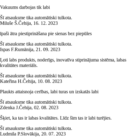
Vakuums darbojas tik labi
Šī atsauksme tika automātiski tulkota.
Miluše Š.
Čehija
,
16. 12. 2023
īpaši ātra piestiprināšana pie sienas bez piepūles
Šī atsauksme tika automātiski tulkota.
Ispas F.
Rumānija
,
21. 09. 2023
Ļoti labs produkts, noderīgs, inovatīva stiprinājuma sistēma, labas
kvalitātes materiāls.
Šī atsauksme tika automātiski tulkota.
Kateřina H.
Čehija
,
10. 08. 2023
Plaukts attaisnoja cerības, labi turas un izskatās labi
Šī atsauksme tika automātiski tulkota.
Zdenka J.
Čehija
,
02. 08. 2023
Šķiet, ka tas ir labas kvalitātes. Līdz šim tas ir labi turējies.
Šī atsauksme tika automātiski tulkota.
Ludmila P.
Slovākija
,
20. 07. 2023