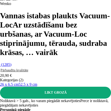
Wenko
Vannas istabas plaukts Vacuum-
Loc
Ar uzstādīšanu bez
urbšanas, ar Vacuum-Loc
stiprinājumu, tērauda, sudraba
krāsas
, …
vairāk
(
1285
)
Pārbaudīta kvalitāte
20,90 €
Kategorijas (2)
26 x 6.5 cm
52.5 x 9 cm
LIKT GROZĀ
Noliktavā > 5 gab., ko varam piegādāt nekavējoties
Prece ir noliktavā,
piegādājam nekavējoties
Personīgā piegāde