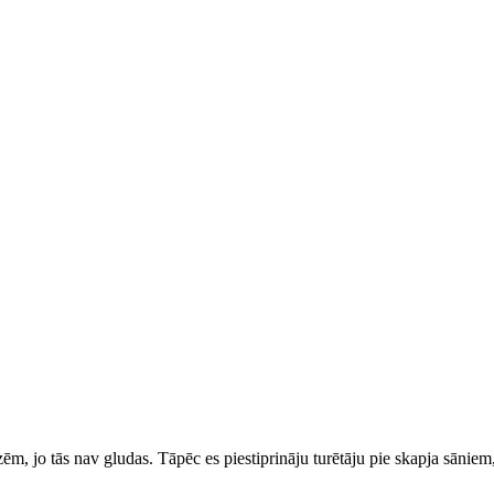
zēm, jo tās nav gludas. Tāpēc es piestiprināju turētāju pie skapja sāniem,