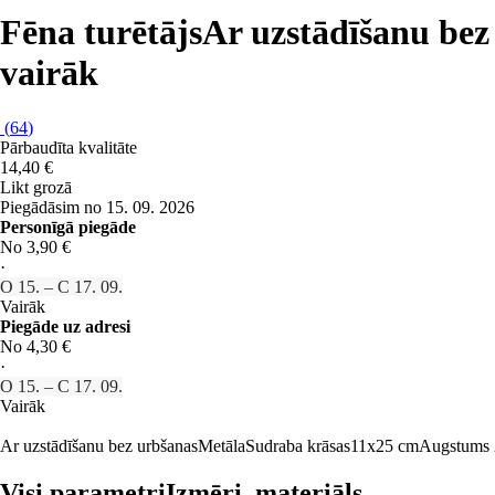
Fēna turētājs
Ar uzstādīšanu bez
vairāk
(
64
)
Pārbaudīta kvalitāte
14,40 €
Likt grozā
Piegādāsim no 15. 09. 2026
Personīgā piegāde
No 3,90 €
·
O 15. – C 17. 09.
Vairāk
Piegāde uz adresi
No 4,30 €
·
O 15. – C 17. 09.
Vairāk
Ar uzstādīšanu bez urbšanas
Metāla
Sudraba krāsas
11x25 cm
Augstums 
Visi parametri
Izmēri, materiāls…