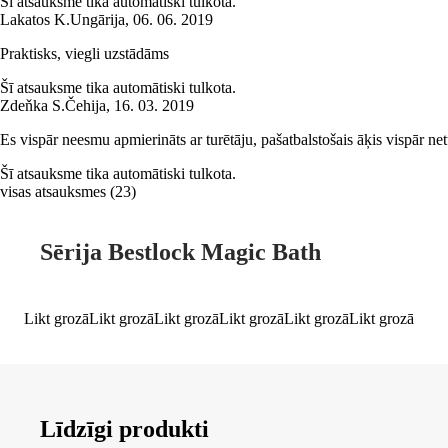
Šī atsauksme tika automātiski tulkota.
Lakatos K.
Ungārija
,
06. 06. 2019
Praktisks, viegli uzstādāms
Šī atsauksme tika automātiski tulkota.
Zdeňka S.
Čehija
,
16. 03. 2019
Es vispār neesmu apmierināts ar turētāju, pašatbalstošais āķis vispār net
Šī atsauksme tika automātiski tulkota.
visas atsauksmes
(
23
)
Sērija Bestlock Magic Bath
Likt grozā
Likt grozā
Likt grozā
Likt grozā
Likt grozā
Likt grozā
Līdzīgi produkti