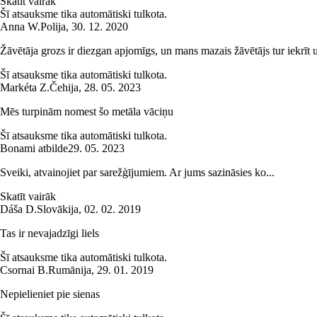
Skatīt vairāk
Šī atsauksme tika automātiski tulkota.
Anna W.
Polija
,
30. 12. 2020
Žāvētāja grozs ir diezgan apjomīgs, un mans mazais žāvētājs tur iekrīt 
Šī atsauksme tika automātiski tulkota.
Markéta Z.
Čehija
,
28. 05. 2023
Mēs turpinām nomest šo metāla vāciņu
Šī atsauksme tika automātiski tulkota.
Bonami atbilde
29. 05. 2023
Sveiki, atvainojiet par sarežģījumiem. Ar jums sazināsies ko...
Skatīt vairāk
Dáša D.
Slovākija
,
02. 02. 2019
Tas ir nevajadzīgi liels
Šī atsauksme tika automātiski tulkota.
Csornai B.
Rumānija
,
29. 01. 2019
Nepielieniet pie sienas