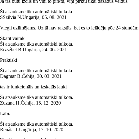
Ja tas būtu izcils un viņi to pirktu, viņi pirktu tikai dažādus veidus
Šī atsauksme tika automātiski tulkota.
S
Szilvia N.
Ungārija
,
05. 08. 2021
Viegli uzlīmējams. Uz tā nav rakstīts, bet es to ielādēju pēc 24 stundām, un
Skatīt vairāk
Šī atsauksme tika automātiski tulkota.
Erzsébet B.
Ungārija
,
24. 06. 2021
Praktiski
Šī atsauksme tika automātiski tulkota.
Dagmar B.
Čehija
,
30. 03. 2021
tas ir funkcionāls un izskatās jauki
Šī atsauksme tika automātiski tulkota.
Zuzana H.
Čehija
,
15. 12. 2020
Labi.
Šī atsauksme tika automātiski tulkota.
Renáta T.
Ungārija
,
17. 10. 2020