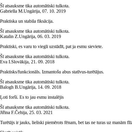
Šī atsauksme tika automātiski tulkota.
Gabriella M.
Ungārija
,
07. 10. 2019
Praktiska un stabila fiksācija.
Šī atsauksme tika automātiski tulkota.
Katalin Z.
Ungārija
,
06. 03. 2019
Praktiski, es varu to viegli uzstādīt, pat ja esmu sieviete.
Šī atsauksme tika automātiski tulkota.
Eva I.
Slovākija
,
21. 09. 2018
Praktisks/funkcionāls. Izmantošu abus statīvus-turētājus.
Šī atsauksme tika automātiski tulkota.
Balogh B.
Ungārija
,
14. 09. 2018
Ļoti forši. Es to jau esmu instalējis
Šī atsauksme tika automātiski tulkota.
Jiřina F.
Čehija
,
25. 03. 2021
Turētājs ir jauks, lieliski piemērots fēnam, bet tas ne turas uz manām flī