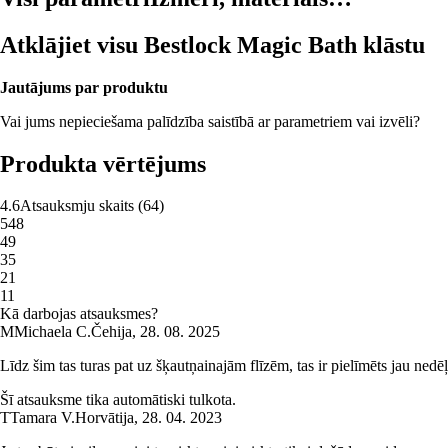
Atklājiet visu Bestlock Magic Bath klāstu
Jautājums par produktu
Vai jums nepieciešama palīdzība saistībā ar parametriem vai izvēli?
Produkta vērtējums
4.6
Atsauksmju skaits
(
64
)
5
48
4
9
3
5
2
1
1
1
Kā darbojas atsauksmes?
M
Michaela C.
Čehija
,
28. 08. 2025
Līdz šim tas turas pat uz šķautņainajām flīzēm, tas ir pielīmēts jau nedēļ
Šī atsauksme tika automātiski tulkota.
T
Tamara V.
Horvātija
,
28. 04. 2023