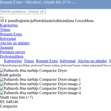
Bonami Extra × Micadoni |
Atlaide līdz 25 % →
10 € jums
Reģistrācija
Pieteikšanās
Salīdzināšana
Grozs
Menu
Kategorijas
Telpas
Bonami Extra
Iedvesmai
Akcijas un atlaides
Jaunumi
Premium preces
Profesionāļiem
Kategorijas
Telpas
Bonami Extra
Iedvesmai
Akcijas un atlaides
J
Sākums
Kategorijas
Mājas piederumi
Vannas istabas piederumi
Vannas istabas pakaramie
Fēna sta
Rādīt galeriju
Skatīt visus foto
(+7)
ID: 648146
Compactor