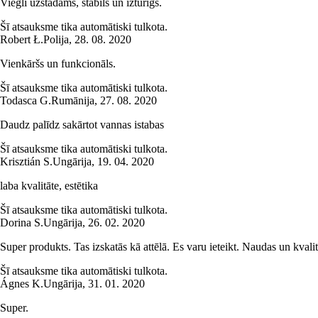
Viegli uzstādāms, stabils un izturīgs.
Šī atsauksme tika automātiski tulkota.
Robert Ł.
Polija
,
28. 08. 2020
Vienkāršs un funkcionāls.
Šī atsauksme tika automātiski tulkota.
Todasca G.
Rumānija
,
27. 08. 2020
Daudz palīdz sakārtot vannas istabas
Šī atsauksme tika automātiski tulkota.
Krisztián S.
Ungārija
,
19. 04. 2020
laba kvalitāte, estētika
Šī atsauksme tika automātiski tulkota.
Dorina S.
Ungārija
,
26. 02. 2020
Super produkts. Tas izskatās kā attēlā. Es varu ieteikt. Naudas un kvalitā
Šī atsauksme tika automātiski tulkota.
Ágnes K.
Ungārija
,
31. 01. 2020
Super.