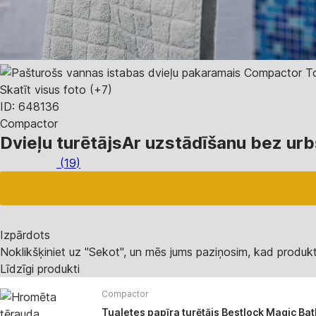
Skatīt visus foto
(+7)
ID: 648136
Compactor
Dvieļu turētājs
Ar uzstādīšanu bez urb
(
19
)
Izpārdots
Noklikšķiniet uz "Sekot", un mēs jums paziņosim, kad produkt
Līdzīgi produkti
Compactor
Tualetes papīra turētājs Bestlock Magic Bat