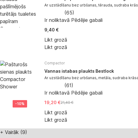
Ar uzstādīšanu bez urbšanas, tērauda, sudraba kr
(
65
)
Ir noliktavā
Pēdējie gabali
9,40 €
Likt grozā
Likt grozā
Compactor
Vannas istabas plaukts Bestlock
Ar uzstādīšanu bez urbšanas, metāla, sudraba krās
(
61
)
Ir noliktavā
Pēdējie gabali
19,20 €
21,40 €
-10%
Likt grozā
Likt grozā
+
Vairāk (9)