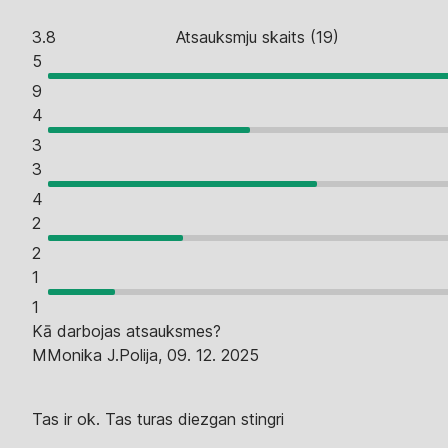
3.8
Atsauksmju skaits
(
19
)
5
9
4
3
3
4
2
2
1
1
Kā darbojas atsauksmes?
M
Monika J.
Polija
,
09. 12. 2025
Tas ir ok. Tas turas diezgan stingri