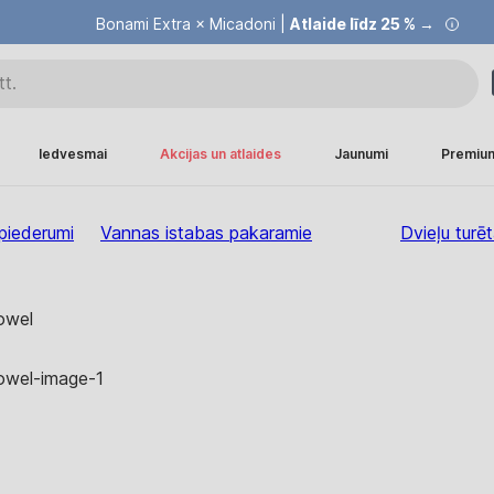
Bonami Extra × Micadoni |
Atlaide līdz 25 % →
Iedvesmai
Akcijas un atlaides
Jaunumi
Premiu
piederumi
Vannas istabas pakaramie
Dvieļu turēt