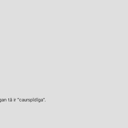
an tā ir "caurspīdīga".