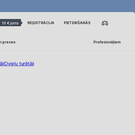
REĢISTRĀCIJA
PIETEIKŠANĀS
10 € jums
m preces
Profesionāļiem
āji
Dvieļu turētāji