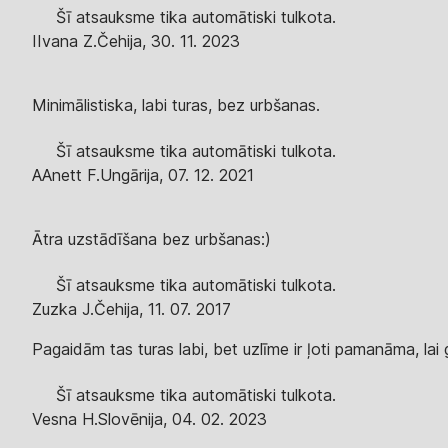
Šī atsauksme tika automātiski tulkota.
I
Ivana Z.
Čehija
,
30. 11. 2023
Minimālistiska, labi turas, bez urbšanas.
Šī atsauksme tika automātiski tulkota.
A
Anett F.
Ungārija
,
07. 12. 2021
Ātra uzstādīšana bez urbšanas:)
Šī atsauksme tika automātiski tulkota.
Zuzka J.
Čehija
,
11. 07. 2017
Pagaidām tas turas labi, bet uzlīme ir ļoti pamanāma, lai g
Šī atsauksme tika automātiski tulkota.
Vesna H.
Slovēnija
,
04. 02. 2023