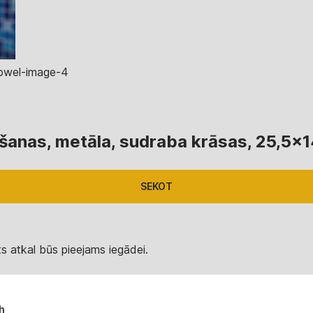
šanas, metāla, sudraba krāsas, 25,5x
SEKOT
s atkal būs pieejams iegādei.
h