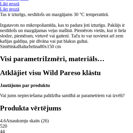
Likt grozā
Likt grozā
Tas ir izturīgs, neslīdošs un mazgājams 30 °C temperatūrā.
Izgatavots no mikropoliamīda, kas to padara ļoti izturīgu. Paklājs ir
neslīdošs un mazgājamas veļas mašīnā. Piemērots vietās, kur ir liela
slodze, piemēram, virtuvē vai gaitenī. Taču to var novietot arī zem
kafijas galdiņa, pie dīvāna vai pat blakus gultai.
Sintētiska
Balta/brūna
80x150 cm
Visi parametri
Izmēri, materiāls…
Atklājiet visu Wild Pareso klāstu
Jautājums par produktu
Vai jums nepieciešama palīdzība saistībā ar parametriem vai izvēli?
Produkta vērtējums
4.6
Atsauksmju skaits
(
26
)
5
20
4
4