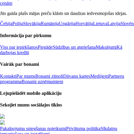
cenām
Jūs gaida plašs mājas preču klāsts un daudzas iedvesmojošas idejas.
Čehija
Polija
Slovākija
Rumānija
Ungārija
Horvātija
Lietuva
Latvija
Slovēn
Informācija par pirkumu
Viss par iepirkšanos
Piegāde
Sūdzības un atgriešana
Maksājumi
Kā
darbojas kredīti
Vairāk par bonami
Kontakti
Par mums
Bonami zīmoli
Dāvanu kartes
Medijiem
Partneru
programma
Bonami uzņēmumiem
Lejupielādēt mobilo aplikāciju
Sekojiet mums sociālajos tīklos
Pakalpojumu sniegšanas noteikumi
Privātuma politika
Sīkdatņu
izmantošana un iestatījumi