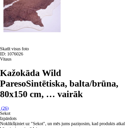
Skatīt visus foto
ID: 1076026
Vitaus
Kažokāda Wild
Pareso
Sintētiska, balta/brūna,
80x150 cm
, …
vairāk
(
26
)
Sekot
Izpārdots
Noklikšķiniet uz "Sekot", un mēs jums paziņosim, kad produkts atkal