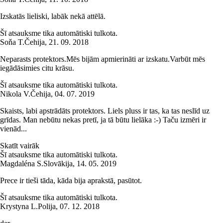
Izskatās lieliski, labāk nekā attēlā.
Šī atsauksme tika automātiski tulkota.
Soňa T.
Čehija
,
21. 09. 2018
Neparasts protektors.Mēs bijām apmierināti ar izskatu.Varbūt mēs
iegādāsimies citu krāsu.
Šī atsauksme tika automātiski tulkota.
Nikola V.
Čehija
,
04. 07. 2019
Skaists, labi apstrādāts protektors. Liels pluss ir tas, ka tas neslīd uz
grīdas. Man nebūtu nekas pretī, ja tā būtu lielāka :-) Taču izmēri ir
vienād...
Skatīt vairāk
Šī atsauksme tika automātiski tulkota.
Magdaléna S.
Slovākija
,
14. 05. 2019
Prece ir tieši tāda, kāda bija aprakstā, pasūtot.
Šī atsauksme tika automātiski tulkota.
Krystyna L.
Polija
,
07. 12. 2018