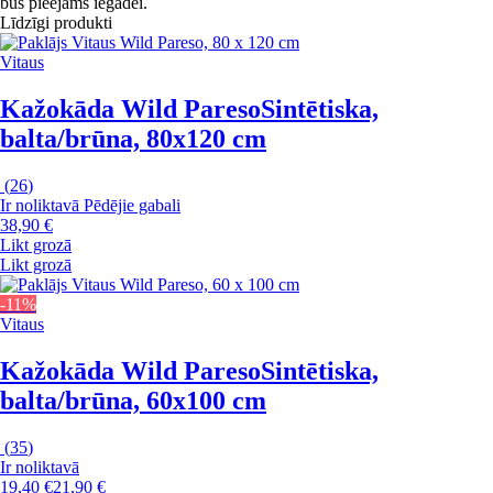
būs pieejams iegādei.
Līdzīgi produkti
Vitaus
Kažokāda Wild Pareso
Sintētiska,
balta/brūna, 80x120 cm
(
26
)
Ir noliktavā
Pēdējie gabali
38,90 €
Likt grozā
Likt grozā
-11%
Vitaus
Kažokāda Wild Pareso
Sintētiska,
balta/brūna, 60x100 cm
(
35
)
Ir noliktavā
19,40 €
21,90 €