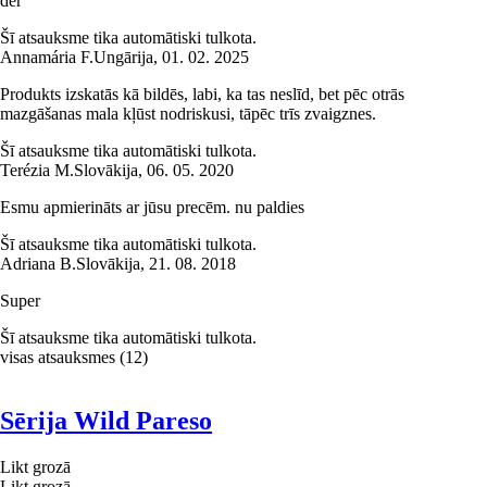
der
Šī atsauksme tika automātiski tulkota.
Annamária F.
Ungārija
,
01. 02. 2025
Produkts izskatās kā bildēs, labi, ka tas neslīd, bet pēc otrās
mazgāšanas mala kļūst nodriskusi, tāpēc trīs zvaigznes.
Šī atsauksme tika automātiski tulkota.
Terézia M.
Slovākija
,
06. 05. 2020
Esmu apmierināts ar jūsu precēm. nu paldies
Šī atsauksme tika automātiski tulkota.
Adriana B.
Slovākija
,
21. 08. 2018
Super
Šī atsauksme tika automātiski tulkota.
visas atsauksmes
(
12
)
Sērija Wild Pareso
Likt grozā
Likt grozā