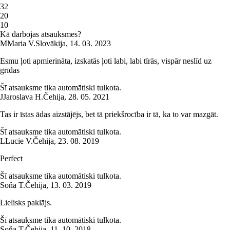
3
2
2
0
1
0
Kā darbojas atsauksmes?
M
Maria V.
Slovākija
,
14. 03. 2023
Esmu ļoti apmierināta, izskatās ļoti labi, labi tīrās, vispār neslīd uz
grīdas
Šī atsauksme tika automātiski tulkota.
J
Jaroslava H.
Čehija
,
28. 05. 2021
Tas ir īstas ādas aizstājējs, bet tā priekšrocība ir tā, ka to var mazgāt.
Šī atsauksme tika automātiski tulkota.
L
Lucie V.
Čehija
,
23. 08. 2019
Perfect
Šī atsauksme tika automātiski tulkota.
Soňa T.
Čehija
,
13. 03. 2019
Lielisks paklājs.
Šī atsauksme tika automātiski tulkota.
Soňa T.
Čehija
,
11. 10. 2018