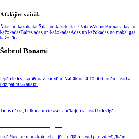
Atklājiet vairāk
Ādas un kažokādas
Ādas un kažokādas · Vitaus
Vitaus
Brūnas ādas un
kažokādas
Baltas ādas un kažokādas
Ādas un kažokādas no mākslīgās
kažokādas
Šobrīd Bonami
Summer Sale: līdz pat 40% atlaide
Iepērcieties, kamēr nav par vēlu! Vairāk nekā 10 000 preču tagad ar
līdz pat 40% atlaidi
Dārzs izdevīgāk
Jauns dārza, balkona un terases aprīkojums tagad izdevīgāk
Premium izdevīgāk
Izvēlētas premium kolekcijas jūsu mājām tagad par izdevīgākām