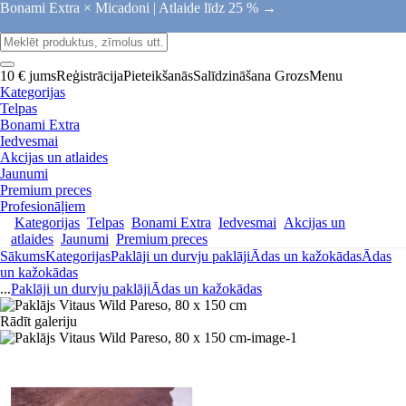
Bonami Extra × Micadoni |
Atlaide līdz 25 % →
10 € jums
Reģistrācija
Pieteikšanās
Salīdzināšana
Grozs
Menu
Kategorijas
Telpas
Bonami Extra
Iedvesmai
Akcijas un atlaides
Jaunumi
Premium preces
Profesionāļiem
Kategorijas
Telpas
Bonami Extra
Iedvesmai
Akcijas un
atlaides
Jaunumi
Premium preces
Sākums
Kategorijas
Paklāji un durvju paklāji
Ādas un kažokādas
Ādas
un kažokādas
...
Paklāji un durvju paklāji
Ādas un kažokādas
Rādīt galeriju