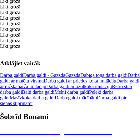
Likt grozā
Likt grozā
Likt grozā
Likt grozā
Likt grozā
Likt grozā
Likt grozā
Likt grozā
Likt grozā
Atklājiet vairāk
Darba galdi
Darba galdi · Gazzda
Gazzda
Dabīga toņa darba galdi
Darba
galdi ar matētu virsmu
Darba galdi ar priedes koka imitāciju
Darba galdi
ar dižskābarža imitāciju
Darba galdi ar ozolkoka imitāciju
Retro stila
darba galdi
Balti darba galdi
Melni darba galdi
Pelēki darba
galdi
Masīvkoka darba galdi
Darba galdi mācībām
Darba galdi pie
sienas stiprināmi
Šobrīd Bonami
Summer Sale: līdz pat 40% atlaide