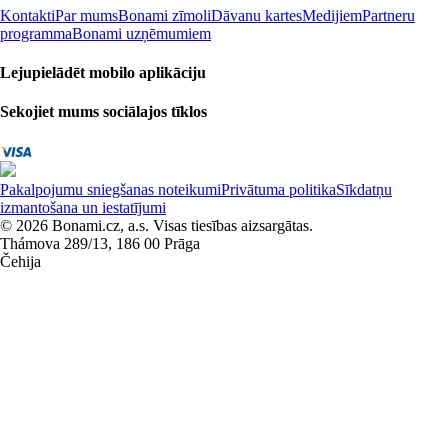
Kontakti
Par mums
Bonami zīmoli
Dāvanu kartes
Medijiem
Partneru
programma
Bonami uzņēmumiem
Lejupielādēt mobilo aplikāciju
Sekojiet mums sociālajos tīklos
Pakalpojumu sniegšanas noteikumi
Privātuma politika
Sīkdatņu
izmantošana un iestatījumi
© 2026 Bonami.cz, a.s. Visas tiesības aizsargātas.
Thámova 289/13, 186 00 Prāga
Čehija