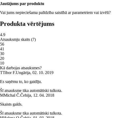
Jautājums par produktu
Vai jums nepieciešama palīdzība saistībā ar parametriem vai izvēli?
Produkta vērtējums
4.9
Atsauksmju skaits
(
7
)
5
6
4
1
3
0
2
0
1
0
Kā darbojas atsauksmes?
T
Tibor F.
Ungārija
,
02. 10. 2019
Es saņēmu to, ko gaidīju.
Šī atsauksme tika automātiski tulkota.
M
Michal Č.
Čehija
,
12. 04. 2018
Skaists galds.
Šī atsauksme tika automātiski tulkota.
H
Helena O.
Čehija
,
01. 03. 2018