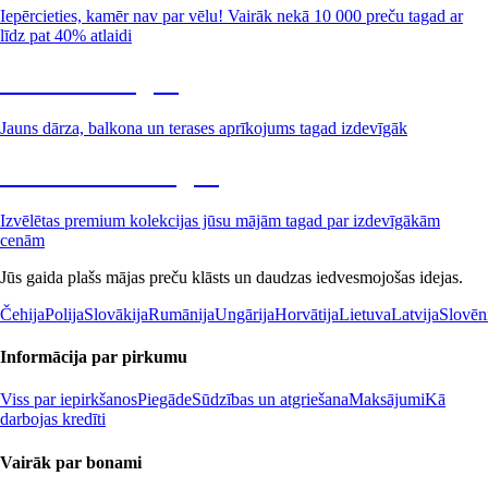
Iepērcieties, kamēr nav par vēlu! Vairāk nekā 10 000 preču tagad ar
līdz pat 40% atlaidi
Dārzs izdevīgāk
Jauns dārza, balkona un terases aprīkojums tagad izdevīgāk
Premium izdevīgāk
Izvēlētas premium kolekcijas jūsu mājām tagad par izdevīgākām
cenām
Jūs gaida plašs mājas preču klāsts un daudzas iedvesmojošas idejas.
Čehija
Polija
Slovākija
Rumānija
Ungārija
Horvātija
Lietuva
Latvija
Slovēn
Informācija par pirkumu
Viss par iepirkšanos
Piegāde
Sūdzības un atgriešana
Maksājumi
Kā
darbojas kredīti
Vairāk par bonami