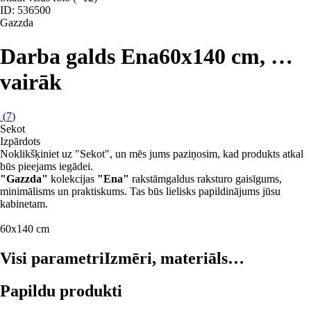
ID: 536500
Gazzda
Darba galds Ena
60x140 cm
, …
vairāk
(
7
)
Sekot
Izpārdots
Noklikšķiniet uz "Sekot", un mēs jums paziņosim, kad produkts atkal
būs pieejams iegādei.
"Gazzda"
kolekcijas
"Ena"
rakstāmgaldus raksturo gaisīgums,
minimālisms un praktiskums. Tas būs lielisks papildinājums jūsu
kabinetam.
60x140 cm
Visi parametri
Izmēri, materiāls…
Papildu produkti