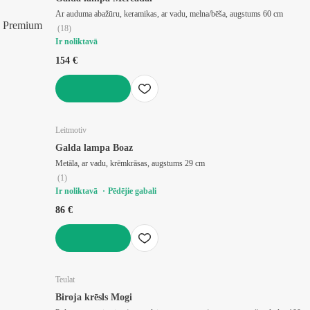
Ar auduma abažūru, keramikas, ar vadu, melna/bēša, augstums 60 cm
Premium
(
18
)
Ir noliktavā
154 €
LIKT GROZĀ
Leitmotiv
Galda lampa Boaz
Metāla, ar vadu, krēmkrāsas, augstums 29 cm
(
1
)
Ir noliktavā
Pēdējie gabali
86 €
LIKT GROZĀ
Teulat
Biroja krēsls Mogi