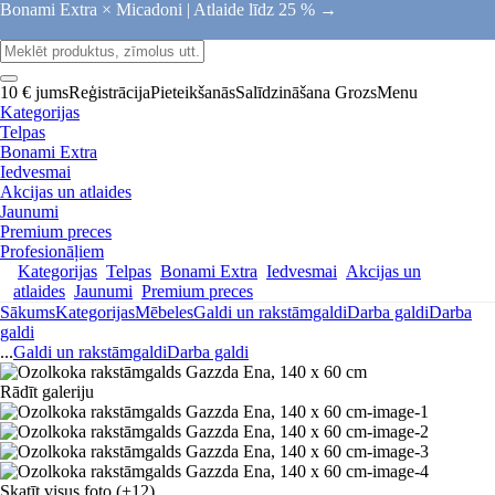
Bonami Extra × Micadoni |
Atlaide līdz 25 % →
10 € jums
Reģistrācija
Pieteikšanās
Salīdzināšana
Grozs
Menu
Kategorijas
Telpas
Bonami Extra
Iedvesmai
Akcijas un atlaides
Jaunumi
Premium preces
Profesionāļiem
Kategorijas
Telpas
Bonami Extra
Iedvesmai
Akcijas un
atlaides
Jaunumi
Premium preces
Sākums
Kategorijas
Mēbeles
Galdi un rakstāmgaldi
Darba galdi
Darba
galdi
...
Galdi un rakstāmgaldi
Darba galdi
Rādīt galeriju
Skatīt visus foto
(+12)