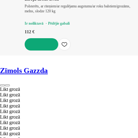
Polsterēts, ar riteņiem/ar regulējamu augstumu/ar roku balstiem/grozāms,
melns, slodze 120 kg
Ir noliktavā
Pēdējie gabali
112 €
LIKT GROZĀ
Zīmols Gazzda
Likt grozā
Likt grozā
Likt grozā
Likt grozā
Likt grozā
Likt grozā
Likt grozā
Likt grozā
Likt grozā