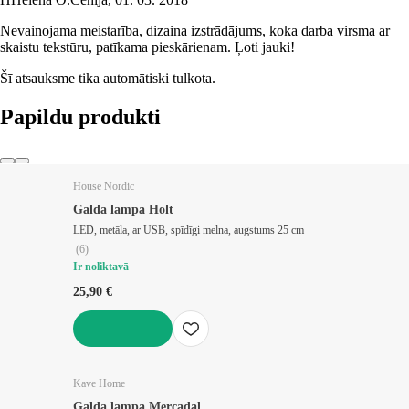
Nevainojama meistarība, dizaina izstrādājums, koka darba virsma ar
skaistu tekstūru, patīkama pieskārienam. Ļoti jauki!
Šī atsauksme tika automātiski tulkota.
Papildu produkti
House Nordic
Galda lampa Holt
LED, metāla, ar USB, spīdīgi melna, augstums 25 cm
(
6
)
Ir noliktavā
25,90 €
LIKT GROZĀ
Kave Home
Galda lampa Mercadal