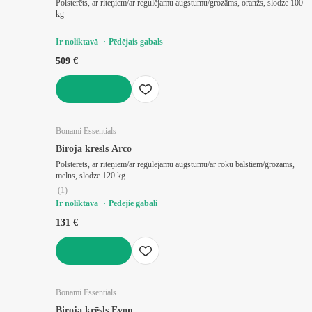
Polsterēts, ar riteņiem/ar regulējamu augstumu/grozāms, oranžs, slodze 100
kg
Ir noliktavā
Pēdējais gabals
509 €
LIKT GROZĀ
Bonami Essentials
Biroja krēsls Arco
Polsterēts, ar riteņiem/ar regulējamu augstumu/ar roku balstiem/grozāms,
melns, slodze 120 kg
(
1
)
Ir noliktavā
Pēdējie gabali
131 €
LIKT GROZĀ
Bonami Essentials
Biroja krēsls Evon