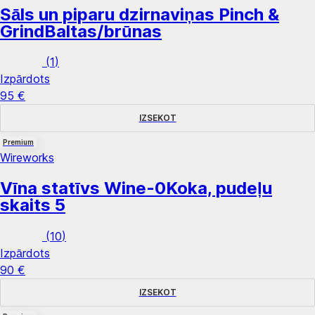
Sāls un piparu dzirnaviņas Pinch &
Grind
Baltas/brūnas
(
1
)
Izpārdots
95 €
IZSEKOT
Premium
Wireworks
Vīna statīvs Wine-0
Koka, pudeļu
skaits 5
(
10
)
Izpārdots
90 €
IZSEKOT