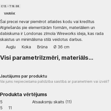
C 13. – T 19. 08.
VAIRĀK
Šai precei nevar piemērot atlaides kodu vai kredītus
Atgriešanās pie elementārām formām, materiāliem un
dabiskuma ir Londonas zīmola Wireworks ideja, kas rada
skaistus un minimālisma stilā veidotus darbus.
Augļu
Koka
Brūna
Ø 36 cm
Visi parametri
Izmēri, materiāls…
Jautājums par produktu
Vai jums nepieciešama palīdzība saistībā ar parametriem vai izvēli?
Produkta vērtējums
5
Atsauksmju skaits
(
11
)
5
11