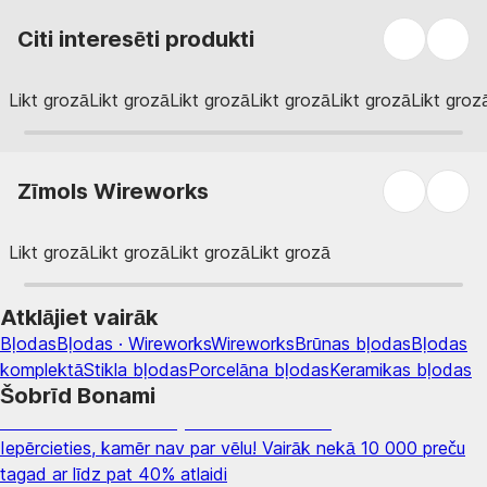
Citi interesēti produkti
Likt grozā
Likt grozā
Likt grozā
Likt grozā
Likt grozā
Likt groz
Zīmols Wireworks
Likt grozā
Likt grozā
Likt grozā
Likt grozā
Atklājiet vairāk
Bļodas
Bļodas · Wireworks
Wireworks
Brūnas bļodas
Bļodas
komplektā
Stikla bļodas
Porcelāna bļodas
Keramikas bļodas
Šobrīd Bonami
Summer Sale: līdz pat 40% atlaide
Iepērcieties, kamēr nav par vēlu! Vairāk nekā 10 000 preču
tagad ar līdz pat 40% atlaidi