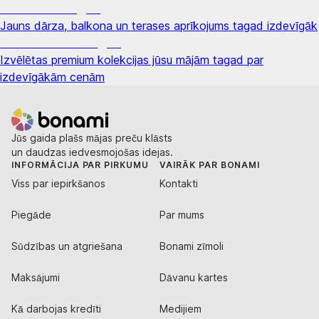
Dārzs izdevīgāk
Jauns dārza, balkona un terases aprīkojums tagad izdevīgāk
Premium izdevīgāk
Izvēlētas premium kolekcijas jūsu mājām tagad par
izdevīgākām cenām
Jūs gaida plašs mājas preču klāsts
un daudzas iedvesmojošas idejas.
INFORMĀCIJA PAR PIRKUMU
VAIRĀK PAR BONAMI
Viss par iepirkšanos
Kontakti
Piegāde
Par mums
Sūdzības un atgriešana
Bonami zīmoli
Maksājumi
Dāvanu kartes
Kā darbojas kredīti
Medijiem