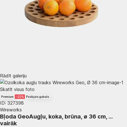
Rādīt galeriju
Skatīt visus foto
Premium
-22%
Pēdējais gabals
ID: 327398
Wireworks
Bļoda Geo
Augļu, koka, brūna, ø 36 cm
, …
vairāk