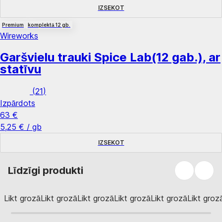
IZSEKOT
Premium
komplektā 12 gb.
Wireworks
Garšvielu trauki Spice Lab
(12 gab.), ar
statīvu
(
21
)
Izpārdots
63 €
5,25 € / gb
IZSEKOT
Līdzīgi produkti
Likt grozā
Likt grozā
Likt grozā
Likt grozā
Likt grozā
Likt groz