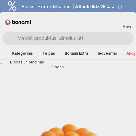
Bonami Extra × Micadoni |
Atlaide līdz 25 % →
Menu
Kategorijas
Telpas
Bonami Extra
Iedvesmai
Akcij
...
Bļodas un bļodiņas
Bļodas