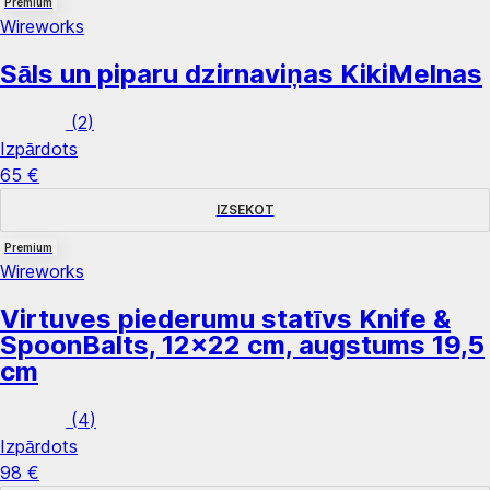
Premium
Wireworks
Sāls un piparu dzirnaviņas Kiki
Melnas
(
2
)
Izpārdots
65 €
IZSEKOT
Premium
Wireworks
Virtuves piederumu statīvs Knife &
Spoon
Balts, 12x22 cm, augstums 19,5
cm
(
4
)
Izpārdots
98 €