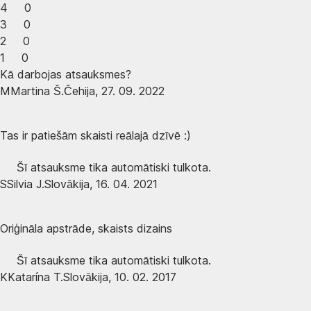
4
0
3
0
2
0
1
0
Kā darbojas atsauksmes?
M
Martina Š.
Čehija
,
27. 09. 2022
Tas ir patiešām skaisti reālajā dzīvē :)
Šī atsauksme tika automātiski tulkota.
S
Silvia J.
Slovākija
,
16. 04. 2021
Oriģināla apstrāde, skaists dizains
Šī atsauksme tika automātiski tulkota.
K
Katarína T.
Slovākija
,
10. 02. 2017