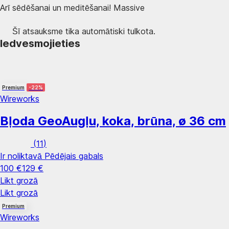
Arī sēdēšanai un meditēšanai! Massive
Šī atsauksme tika automātiski tulkota.
Iedvesmojieties
Premium
-22%
Wireworks
Bļoda Geo
Augļu, koka, brūna, ø 36 cm
(
11
)
Ir noliktavā
Pēdējais gabals
100 €
129 €
Likt grozā
Likt grozā
Premium
Wireworks