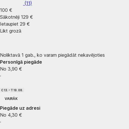
(
11
)
100 €
Sākotnēji
129 €
Ietaupiet 29 €
Likt grozā
Noliktavā 1 gab., ko varam piegādāt nekavējoties
Personīgā piegāde
No 3,90 €
·
C 13. – T 19. 08.
VAIRĀK
Piegāde uz adresi
No 4,30 €
·