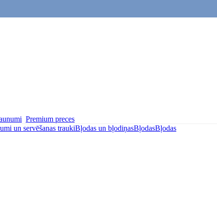
aunumi
Premium preces
umi un servēšanas trauki
Bļodas un bļodiņas
Bļodas
Bļodas