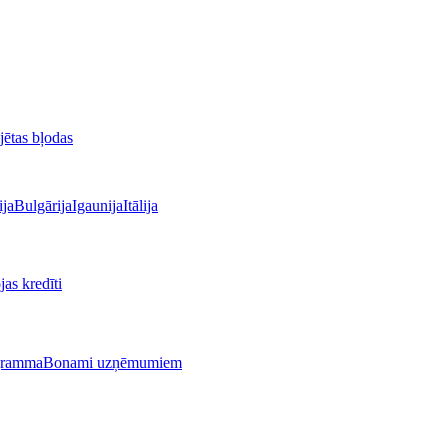
jētas bļodas
ija
Bulgārija
Igaunija
Itālija
as kredīti
gramma
Bonami uzņēmumiem