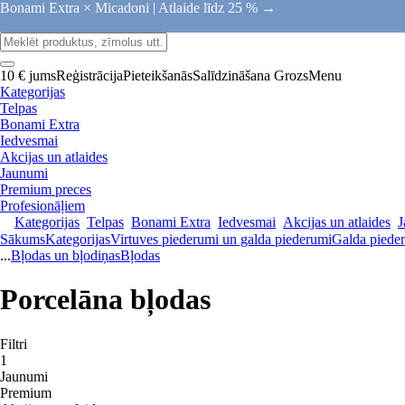
Bonami Extra × Micadoni |
Atlaide līdz 25 % →
10 € jums
Reģistrācija
Pieteikšanās
Salīdzināšana
Grozs
Menu
Kategorijas
Telpas
Bonami Extra
Iedvesmai
Akcijas un atlaides
Jaunumi
Premium preces
Profesionāļiem
Kategorijas
Telpas
Bonami Extra
Iedvesmai
Akcijas un atlaides
J
Sākums
Kategorijas
Virtuves piederumi un galda piederumi
Galda pieder
...
Bļodas un bļodiņas
Bļodas
Porcelāna bļodas
Filtri
1
Jaunumi
Premium