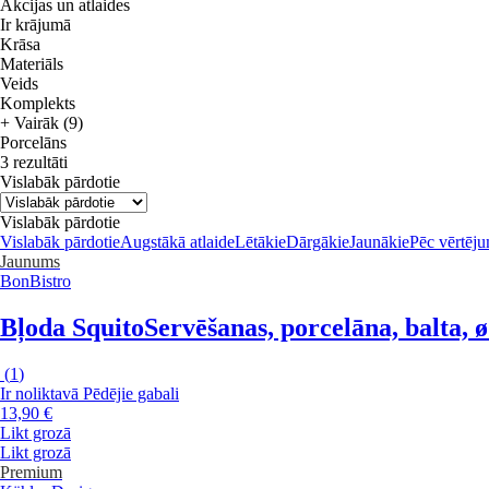
Akcijas un atlaides
Ir krājumā
Krāsa
Materiāls
Veids
Komplekts
+ Vairāk (9)
Porcelāns
3 rezultāti
Vislabāk pārdotie
Vislabāk pārdotie
Vislabāk pārdotie
Augstākā atlaide
Lētākie
Dārgākie
Jaunākie
Pēc vērtēj
Jaunums
BonBistro
Bļoda Squito
Servēšanas, porcelāna, balta, 
(
1
)
Ir noliktavā
Pēdējie gabali
13,90 €
Likt grozā
Likt grozā
Premium