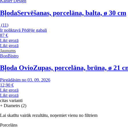
Kähler Design
Bļoda
Servēšanas, porcelāna, balta, ø 30 cm
(
11
)
Ir noliktavā
Pēdējie gabali
87 €
Likt grozā
Likt grozā
Jaunums
BonBistro
Bļoda Ovio
Zupas, porcelāna, brūna, ø 21 c
Piegādāsim no 03. 09. 2026
12,90 €
Likt grozā
Likt grozā
citas varianti
+ Diametrs (2)
Lai skatītu vairāk rezultātu, noņemiet vienu no filtriem
Porcelāns