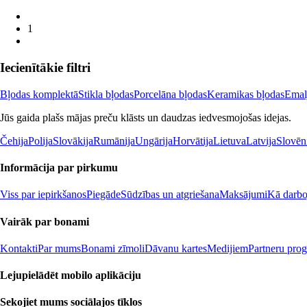
1
Iecienītākie filtri
Bļodas komplektā
Stikla bļodas
Porcelāna bļodas
Keramikas bļodas
Emal
Jūs gaida plašs mājas preču klāsts un daudzas iedvesmojošas idejas.
Čehija
Polija
Slovākija
Rumānija
Ungārija
Horvātija
Lietuva
Latvija
Slovēn
Informācija par pirkumu
Viss par iepirkšanos
Piegāde
Sūdzības un atgriešana
Maksājumi
Kā darboj
Vairāk par bonami
Kontakti
Par mums
Bonami zīmoli
Dāvanu kartes
Medijiem
Partneru pro
Lejupielādēt mobilo aplikāciju
Sekojiet mums sociālajos tīklos