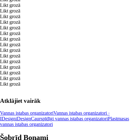
Likt grozā
Likt grozā
Likt grozā
Likt grozā
Likt grozā
Likt grozā
Likt grozā
Likt grozā
Likt grozā
Likt grozā
Likt grozā
Likt grozā
Likt grozā
Likt grozā
Likt grozā
Atklājiet vairāk
Vannas istabas organizatori
Vannas istabas organizatori ·
IDesign
iDesign
Caurspīdīgi vannas istabas organizatori
Plastmasas
vannas istabas organizatori
Šobrīd Bonami