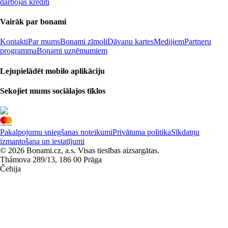
darbojas kredīti
Vairāk par bonami
Kontakti
Par mums
Bonami zīmoli
Dāvanu kartes
Medijiem
Partneru
programma
Bonami uzņēmumiem
Lejupielādēt mobilo aplikāciju
Sekojiet mums sociālajos tīklos
Pakalpojumu sniegšanas noteikumi
Privātuma politika
Sīkdatņu
izmantošana un iestatījumi
© 2026 Bonami.cz, a.s. Visas tiesības aizsargātas.
Thámova 289/13, 186 00 Prāga
Čehija