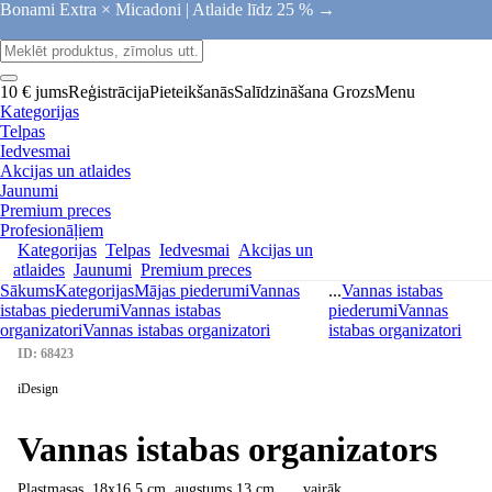
Bonami Extra × Micadoni |
Atlaide līdz 25 % →
10 € jums
Reģistrācija
Pieteikšanās
Salīdzināšana
Grozs
Menu
Kategorijas
Telpas
Iedvesmai
Akcijas un atlaides
Jaunumi
Premium preces
Profesionāļiem
Kategorijas
Telpas
Iedvesmai
Akcijas un
atlaides
Jaunumi
Premium preces
Sākums
Kategorijas
Mājas piederumi
Vannas
...
Vannas istabas
istabas piederumi
Vannas istabas
piederumi
Vannas
organizatori
Vannas istabas organizatori
istabas organizatori
ID: 68423
iDesign
Vannas istabas organizators
Plastmasas, 18x16,5 cm, augstums 13 cm
, …
vairāk