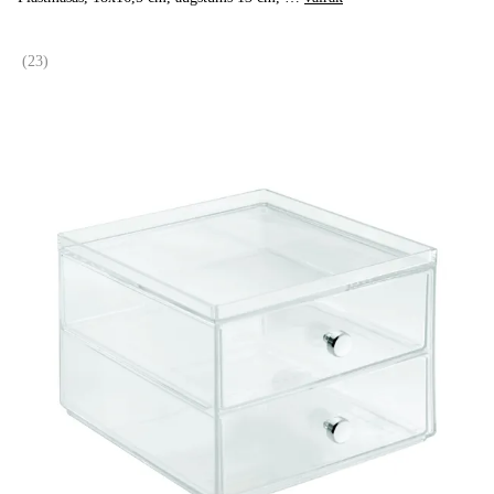
(
23
)