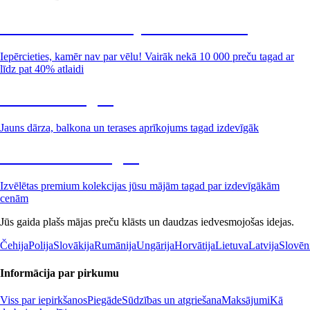
Summer Sale: līdz pat 40% atlaide
Iepērcieties, kamēr nav par vēlu! Vairāk nekā 10 000 preču tagad ar
līdz pat 40% atlaidi
Dārzs izdevīgāk
Jauns dārza, balkona un terases aprīkojums tagad izdevīgāk
Premium izdevīgāk
Izvēlētas premium kolekcijas jūsu mājām tagad par izdevīgākām
cenām
Jūs gaida plašs mājas preču klāsts un daudzas iedvesmojošas idejas.
Čehija
Polija
Slovākija
Rumānija
Ungārija
Horvātija
Lietuva
Latvija
Slovēn
Informācija par pirkumu
Viss par iepirkšanos
Piegāde
Sūdzības un atgriešana
Maksājumi
Kā