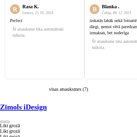
Rasa K.
Blanka .
R
B
Lietuva
,
23. 05. 2024
Čehija
,
09. 12. 2023
Perfect
izskatās labāk nekā fotoattēl
dārgi, ņemot vērā paredzam
Šī atsauksme tika automātiski
izmaksas, bet noderīga
tulkota.
Šī atsauksme tika automāt
tulkota.
visas atsauksmes
(
7
)
Zīmols iDesign
Likt grozā
Likt grozā
Likt grozā