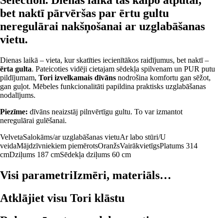
bet naktī pārvēršas par ērtu gultu
neregulārai nakšņošanai ar uzglabāšanas
vietu.
Dienas laikā – vieta, kur skatīties iecienītākos raidījumus, bet naktī –
ērta gulta
. Pateicoties vidēji cietajam sēdekļa spilvenam un PUR putu
pildījumam,
Tori izvelkamais dīvāns
nodrošina komfortu gan sēžot,
gan guļot. Mēbeles funkcionalitāti papildina praktisks uzglabāšanas
nodalījums.
Piezīme:
dīvāns neaizstāj pilnvērtīgu gultu. To var izmantot
neregulārai gulēšanai.
Velveta
Salokāms/ar uzglabāšanas vietu
Ar labo stūri/U
veida
Mājdzīvniekiem piemērots
Oranžs
Vairākvietīgs
Platums 314
cm
Dziļums 187 cm
Sēdekļa dziļums 60 cm
Visi parametri
Izmēri, materiāls…
Atklājiet visu Tori klāstu