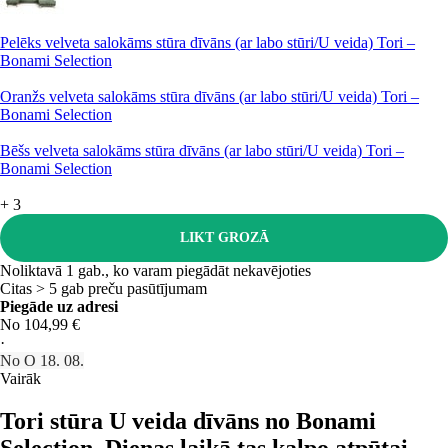
Pelēks velveta salokāms stūra dīvāns (ar labo stūri/U veida) Tori –
Bonami Selection
Oranžs velveta salokāms stūra dīvāns (ar labo stūri/U veida) Tori –
Bonami Selection
Bēšs velveta salokāms stūra dīvāns (ar labo stūri/U veida) Tori –
Bonami Selection
+
3
LIKT GROZĀ
Noliktavā 1 gab., ko varam piegādāt nekavējoties
Citas > 5 gab preču pasūtījumam
Piegāde uz adresi
No 104,99 €
·
No O 18. 08.
Vairāk
Tori stūra U veida dīvāns no Bonami
Selection. Dienas laikā tas kalpo atpūtai,