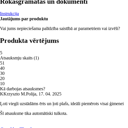
Rokasgrāmatas un dokumenti
Instrukcija
Jautājums par produktu
Vai jums nepieciešama palīdzība saistībā ar parametriem vai izvēli?
Produkta vērtējums
5
Atsauksmju skaits
(
1
)
5
1
4
0
3
0
2
0
1
0
Kā darbojas atsauksmes?
K
Krzyszto M.
Polija
,
17. 04. 2025
Ļoti viegli uzstādāms ērts un ļoti plašs, ideāli piemērots visai ģimenei
Šī atsauksme tika automātiski tulkota.