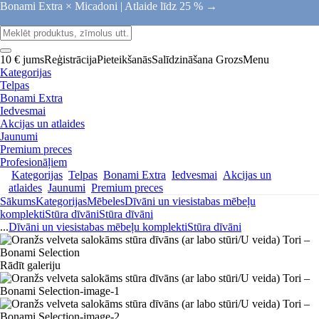
Bonami Extra × Micadoni |
Atlaide līdz 25 % →
10 € jums
Reģistrācija
Pieteikšanās
Salīdzināšana
Grozs
Menu
Kategorijas
Telpas
Bonami Extra
Iedvesmai
Akcijas un atlaides
Jaunumi
Premium preces
Profesionāļiem
Kategorijas
Telpas
Bonami Extra
Iedvesmai
Akcijas un
atlaides
Jaunumi
Premium preces
Sākums
Kategorijas
Mēbeles
Dīvāni un viesistabas mēbeļu
komplekti
Stūra dīvāni
Stūra dīvāni
...
Dīvāni un viesistabas mēbeļu komplekti
Stūra dīvāni
Rādīt galeriju