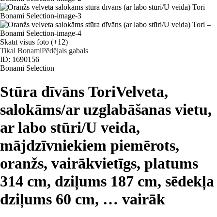
Skatīt visus foto
(+12)
Tikai Bonami
Pēdējais gabals
ID: 1690156
Bonami Selection
Stūra dīvāns Tori
Velveta,
salokāms/ar uzglabāšanas vietu,
ar labo stūri/U veida,
mājdzīvniekiem piemērots,
oranžs, vairākvietīgs, platums
314 cm, dziļums 187 cm, sēdekļa
dziļums 60 cm
, …
vairāk