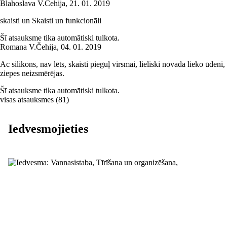
Blahoslava V.
Čehija
,
21. 01. 2019
skaisti un Skaisti un funkcionāli
Šī atsauksme tika automātiski tulkota.
Romana V.
Čehija
,
04. 01. 2019
Ac silikons, nav lēts, skaisti pieguļ virsmai, lieliski novada lieko ūdeni,
ziepes neizsmērējas.
Šī atsauksme tika automātiski tulkota.
visas atsauksmes
(
81
)
Iedvesmojieties