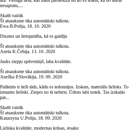
ārā. Vienīgā lieta, kas mani pārsteidza un ko es teiktu, ka no attēla
nesapratu,...
Skatīt vairāk
Šī atsauksme tika automātiski tulkota.
Ewa B.
Polija
,
18. 10. 2020
Dizains un lietojamība, kā es gaidīju
Šī atsauksme tika automātiski tulkota.
Aneta K.
Čehija
,
13. 10. 2020
Jauks ziepju spilventiņš, laba kvalitāte.
Šī atsauksme tika automātiski tulkota.
Anežka P.
Slovākija
,
19. 09. 2020
Paliktnis ir tieši tāds, kādu es iedomājos. Izskats, materiāls lielisks. To
izmanto lieliski. Ziepes no tā nebirst. Ūdens labi notek. Tas izskatās
pat...
Skatīt vairāk
Šī atsauksme tika automātiski tulkota.
Katarzyna U.
Polija
,
18. 09. 2020
Lieliska kvalitāte, modernas krāsas, iesaku