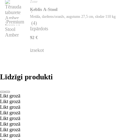
Zone
Ķeblis A-Stool
Metāla, dzeltens/oranžs, augstums 27,5 cm, slodze 110 kg
Premium
(
4
)
Izpārdots
92 €
izsekot
Līdzīgi produkti
Likt grozā
Likt grozā
Likt grozā
Likt grozā
Likt grozā
Likt grozā
Likt grozā
Likt grozā