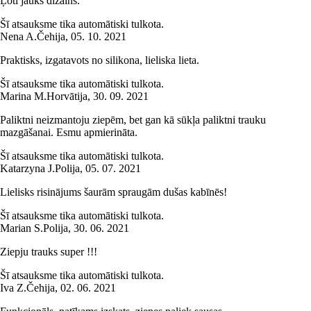
Ļoti jauks dizains.
Šī atsauksme tika automātiski tulkota.
Nena A.
Čehija
,
05. 10. 2021
Praktisks, izgatavots no silikona, lieliska lieta.
Šī atsauksme tika automātiski tulkota.
Marina M.
Horvātija
,
30. 09. 2021
Paliktni neizmantoju ziepēm, bet gan kā sūkļa paliktni trauku
mazgāšanai. Esmu apmierināta.
Šī atsauksme tika automātiski tulkota.
Katarzyna J.
Polija
,
05. 07. 2021
Lielisks risinājums šaurām spraugām dušas kabīnēs!
Šī atsauksme tika automātiski tulkota.
Marian S.
Polija
,
30. 06. 2021
Ziepju trauks super !!!
Šī atsauksme tika automātiski tulkota.
Iva Z.
Čehija
,
02. 06. 2021