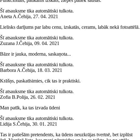
Funkcionāls, patīkams izskats, ziepes paliek sausas.
Šī atsauksme tika automātiski tulkota.
Aneta A.
Čehija
,
27. 04. 2021
Lielisks darījums par labu cenu, izskatās, cerams, labāk nekā fotoattēlā.
Šī atsauksme tika automātiski tulkota.
Zuzana J.
Čehija
,
09. 04. 2021
Bāze ir jauka, moderna, saskaņota...
Šī atsauksme tika automātiski tulkota.
Barbora A.
Čehija
,
18. 03. 2021
Krāšņs, paskatīsimies, cik tas ir praktiski.
Šī atsauksme tika automātiski tulkota.
Zofia B.
Polija
,
26. 02. 2021
Man patīk, ka tas izvada ūdeni
Šī atsauksme tika automātiski tulkota.
Lidija S.
Čehija
,
30. 01. 2021
Tas ir patiešām pretendents, ka ūdens neuzkrājas tvertnē, bet izplūst