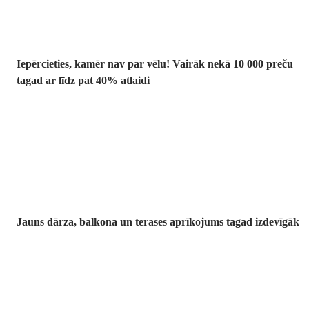
Iepērcieties, kamēr nav par vēlu! Vairāk nekā 10 000 preču
tagad ar līdz pat 40% atlaidi
Dārzs izdevīgāk
Jauns dārza, balkona un terases aprīkojums tagad izdevīgāk
Premium
izdevīgāk