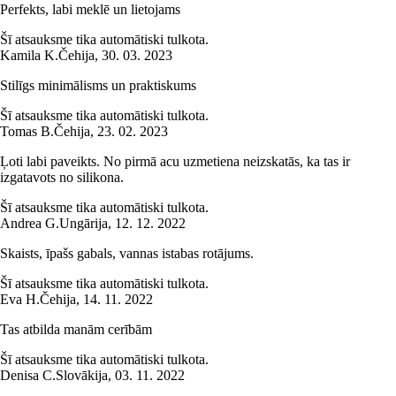
Perfekts, labi meklē un lietojams
Šī atsauksme tika automātiski tulkota.
Kamila K.
Čehija
,
30. 03. 2023
Stilīgs minimālisms un praktiskums
Šī atsauksme tika automātiski tulkota.
Tomas B.
Čehija
,
23. 02. 2023
Ļoti labi paveikts. No pirmā acu uzmetiena neizskatās, ka tas ir
izgatavots no silikona.
Šī atsauksme tika automātiski tulkota.
Andrea G.
Ungārija
,
12. 12. 2022
Skaists, īpašs gabals, vannas istabas rotājums.
Šī atsauksme tika automātiski tulkota.
Eva H.
Čehija
,
14. 11. 2022
Tas atbilda manām cerībām
Šī atsauksme tika automātiski tulkota.
Denisa C.
Slovākija
,
03. 11. 2022