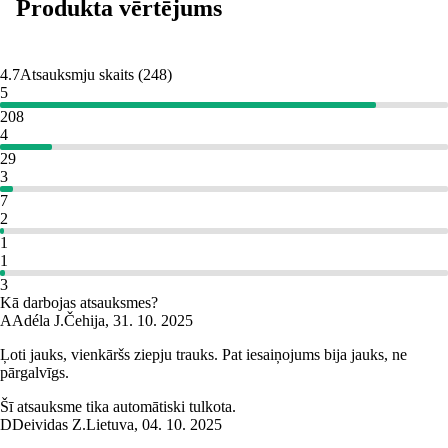
Produkta vērtējums
4.7
Atsauksmju skaits
(
248
)
5
208
4
29
3
7
2
1
1
3
Kā darbojas atsauksmes?
A
Adéla J.
Čehija
,
31. 10. 2025
Ļoti jauks, vienkāršs ziepju trauks. Pat iesaiņojums bija jauks, ne
pārgalvīgs.
Šī atsauksme tika automātiski tulkota.
D
Deividas Z.
Lietuva
,
04. 10. 2025