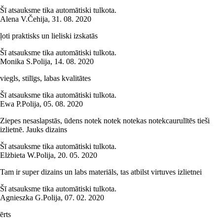
Šī atsauksme tika automātiski tulkota.
Alena V.
Čehija
,
31. 08. 2020
ļoti praktisks un lieliski izskatās
Šī atsauksme tika automātiski tulkota.
Monika S.
Polija
,
14. 08. 2020
viegls, stilīgs, labas kvalitātes
Šī atsauksme tika automātiski tulkota.
Ewa P.
Polija
,
05. 08. 2020
Ziepes nesaslapstās, ūdens notek notek notekas notekcaurulītēs tieši
izlietnē. Jauks dizains
Šī atsauksme tika automātiski tulkota.
Elżbieta W.
Polija
,
20. 05. 2020
Tam ir super dizains un labs materiāls, tas atbilst virtuves izlietnei
Šī atsauksme tika automātiski tulkota.
Agnieszka G.
Polija
,
07. 02. 2020
ērts