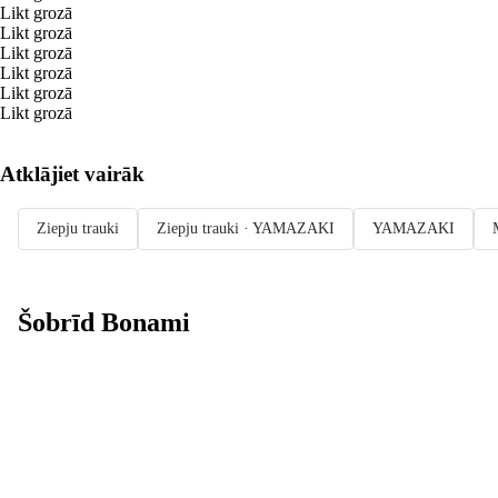
Likt grozā
Likt grozā
Likt grozā
Likt grozā
Likt grozā
Likt grozā
Atklājiet vairāk
Ziepju trauki
Ziepju trauki · YAMAZAKI
YAMAZAKI
Šobrīd Bonami
Summer Sale:
līdz pat 40%
atlaide