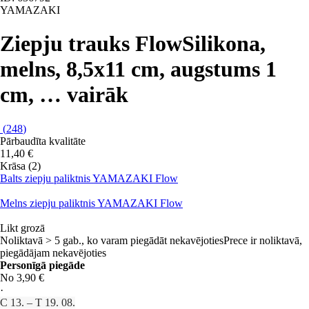
YAMAZAKI
Ziepju trauks Flow
Silikona,
melns, 8,5x11 cm, augstums 1
cm
, …
vairāk
(
248
)
Pārbaudīta kvalitāte
11,40 €
Krāsa (2)
Balts ziepju paliktnis YAMAZAKI Flow
Melns ziepju paliktnis YAMAZAKI Flow
Likt grozā
Noliktavā > 5 gab., ko varam piegādāt nekavējoties
Prece ir noliktavā,
piegādājam nekavējoties
Personīgā piegāde
No 3,90 €
·
C 13. – T 19. 08.