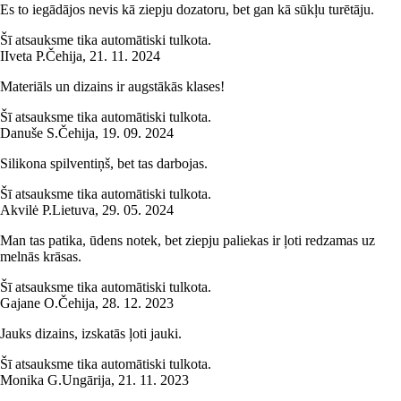
Es to iegādājos nevis kā ziepju dozatoru, bet gan kā sūkļu turētāju.
Šī atsauksme tika automātiski tulkota.
I
Iveta P.
Čehija
,
21. 11. 2024
Materiāls un dizains ir augstākās klases!
Šī atsauksme tika automātiski tulkota.
Danuše S.
Čehija
,
19. 09. 2024
Silikona spilventiņš, bet tas darbojas.
Šī atsauksme tika automātiski tulkota.
Akvilė P.
Lietuva
,
29. 05. 2024
Man tas patika, ūdens notek, bet ziepju paliekas ir ļoti redzamas uz
melnās krāsas.
Šī atsauksme tika automātiski tulkota.
Gajane O.
Čehija
,
28. 12. 2023
Jauks dizains, izskatās ļoti jauki.
Šī atsauksme tika automātiski tulkota.
Monika G.
Ungārija
,
21. 11. 2023