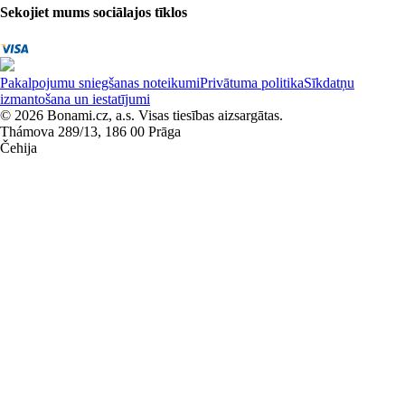
Sekojiet mums sociālajos tīklos
Pakalpojumu sniegšanas noteikumi
Privātuma politika
Sīkdatņu
izmantošana un iestatījumi
© 2026 Bonami.cz, a.s. Visas tiesības aizsargātas.
Thámova 289/13, 186 00 Prāga
Čehija