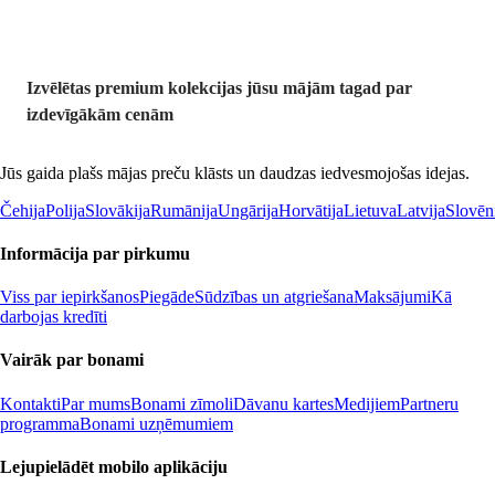
Izvēlētas premium kolekcijas jūsu mājām tagad par
izdevīgākām cenām
Jūs gaida plašs mājas preču klāsts un daudzas iedvesmojošas idejas.
Čehija
Polija
Slovākija
Rumānija
Ungārija
Horvātija
Lietuva
Latvija
Slovēn
Informācija par pirkumu
Viss par iepirkšanos
Piegāde
Sūdzības un atgriešana
Maksājumi
Kā
darbojas kredīti
Vairāk par bonami
Kontakti
Par mums
Bonami zīmoli
Dāvanu kartes
Medijiem
Partneru
programma
Bonami uzņēmumiem
Lejupielādēt mobilo aplikāciju