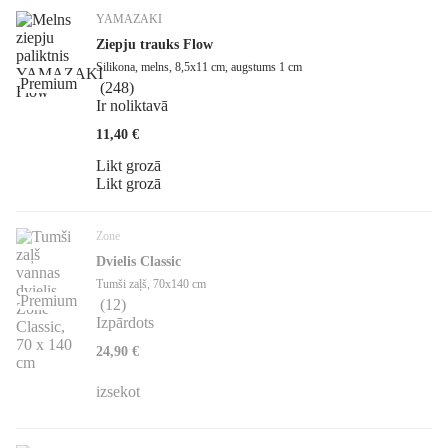
YAMAZAKI
Ziepju trauks Flow
Silikona, melns, 8,5x11 cm, augstums 1 cm
Premium
(
248
)
Ir noliktavā
11,40 €
Likt grozā
Likt grozā
Zone
Dvielis Classic
Tumši zaļš, 70x140 cm
Premium
(
12
)
Izpārdots
24,90 €
izsekot