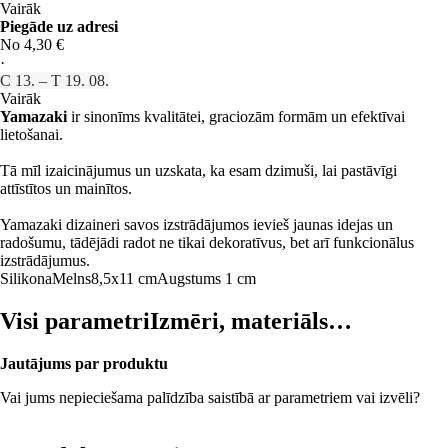
Vairāk
Piegāde uz adresi
No 4,30 €
·
C 13. – T 19. 08.
Vairāk
Yamazaki
ir sinonīms kvalitātei, graciozām formām un efektīvai
lietošanai.
Tā mīl izaicinājumus un uzskata, ka esam dzimuši, lai pastāvīgi
attīstītos un mainītos.
Yamazaki dizaineri savos izstrādājumos ievieš jaunas idejas un
radošumu, tādējādi radot ne tikai dekoratīvus, bet arī funkcionālus
izstrādājumus.
Silikona
Melns
8,5x11 cm
Augstums 1 cm
Visi parametri
Izmēri, materiāls…
Jautājums par produktu
Vai jums nepieciešama palīdzība saistībā ar parametriem vai izvēli?