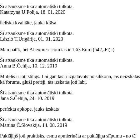
Šī atsauksme tika automātiski tulkota.
Katarzyna U.
Polija
,
18. 01. 2020
lieliska kvalitāte, jauka krāsa
Šī atsauksme tika automātiski tulkota.
László T.
Ungārija
,
01. 01. 2020
Man patīk, bet Aliexpress.com tas ir 1,63 Euro (542,-Ft) :)
Šī atsauksme tika automātiski tulkota.
Anna B.
Čehija
,
10. 12. 2019
Mufelis ir ļoti stilīgs. Lai gan tas ir izgatavots no silikona, tas neizskatās
kā forums, gluži pretēji, tas izskatās ļoti labi.
Šī atsauksme tika automātiski tulkota.
Jana S.
Čehija
,
24. 10. 2019
perfekta apkope, jauks izskats
Šī atsauksme tika automātiski tulkota.
Martina Č.
Slovākija
,
14. 08. 2019
Paklājiņš ļoti praktisks, esmu apmierināta ar paklājiņa slīpumu - no tā