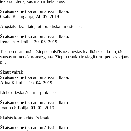
tek ārā ūdens, kas man ir liels pluss.
Šī atsauksme tika automātiski tulkota.
Csaba K.
Ungārija
,
24. 05. 2019
Augstākā kvalitāte, ļoti praktiska un estētiska
Šī atsauksme tika automātiski tulkota.
Ireneusz A.
Polija
,
20. 05. 2019
Tas ir sensacionāli. Ziepes balstās uz augstas kvalitātes silikona, tās ir
sausas un netiek nomazgātas. Ziepju trauku ir viegli tīrīt, pēc iespējama
k...
Skatīt vairāk
Šī atsauksme tika automātiski tulkota.
Alina K.
Polija
,
16. 04. 2019
Lieliski izskatās un ir praktisks
Šī atsauksme tika automātiski tulkota.
Joanna S.
Polija
,
01. 02. 2019
Skaists komplekts Es iesaku
Šī atsauksme tika automātiski tulkota.