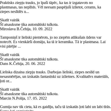
Praktisks ziepju trauks, jo īpaši tāpēc, ka tas ir izgatavots no
plastmasas, tas neplīsīs. Vēl neesam paspējuši izlietot, cerams, ka
ziepes neslīdēs u...
Skatīt vairāk
Šī atsauksme tika automātiski tulkota.
Miroslava B.
Čehija
,
10. 09. 2022
Tamponiņš ir lieliski piemērots, jo no ziepēm atlikušais ūdens var
notecēt. Es vienkārši domāju, ka tā ir keramika. Tā ir plastmasa. Lai
visi pārējie ...
Skatīt vairāk
Šī atsauksme tika automātiski tulkota.
Dans K.
Čehija
,
20. 06. 2022
Lieliska dizaina ziepju trauks. Darbojas lieliski, ziepes neslīd un
nesasmērējas, un izskatās fantastiski uz izlietnes. Kvalitatīvs materiāls,
ļoti or...
Skatīt vairāk
Šī atsauksme tika automātiski tulkota.
Marcin N.
Polija
,
17. 05. 2022
Gumija nav tik cieta, kā es gaidīju, taču tā izskatās ļoti labi un labi tīrās.