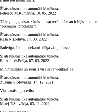
Esmu ļoti apmierināts.
Šī atsauksme tika automātiski tulkota.
Petrescu M.
Rumānija
,
10. 05. 2022
Tā ir gumija, vismaz krāsa nevar tecēt, kā man ir bijis ar citiem
"premium" produktiem.
Šī atsauksme tika automātiski tulkota.
Rasa N.
Lietuva
,
14. 03. 2022
Saderīga, ērta, pietiekami stilīga ziepju kaste.
Šī atsauksme tika automātiski tulkota.
Barbara W.
Polija
,
07. 03. 2022
Minimālistisks un skaists visā savā vienkāršībā.
Šī atsauksme tika automātiski tulkota.
Zuzana G.
Slovākija
,
14. 12. 2021
Viņa attaisnoja cerības
Šī atsauksme tika automātiski tulkota.
Matej T.
Slovākija
,
03. 11. 2021