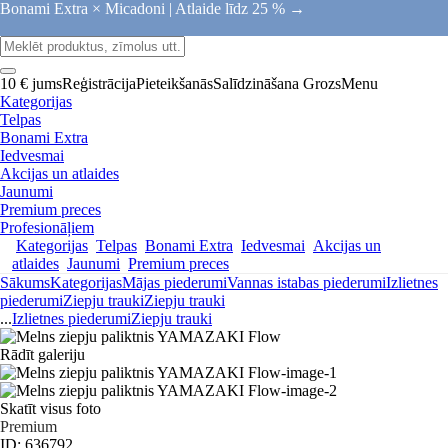
Bonami Extra × Micadoni |
Atlaide līdz 25 % →
10 € jums
Reģistrācija
Pieteikšanās
Salīdzināšana
Grozs
Menu
Kategorijas
Telpas
Bonami Extra
Iedvesmai
Akcijas un atlaides
Jaunumi
Premium preces
Profesionāļiem
Kategorijas
Telpas
Bonami Extra
Iedvesmai
Akcijas un
atlaides
Jaunumi
Premium preces
Sākums
Kategorijas
Mājas piederumi
Vannas istabas piederumi
Izlietnes
piederumi
Ziepju trauki
Ziepju trauki
...
Izlietnes piederumi
Ziepju trauki
Rādīt galeriju
Skatīt visus foto
Premium
ID: 636792