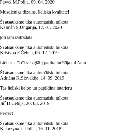
Paweł M.
Polija
,
09. 04. 2020
Mūsdienīgs dizains, lieliska kvalitāte!
Šī atsauksme tika automātiski tulkota.
Kálmán S.
Ungārija
,
17. 01. 2020
ļoti labi izstrādāts
Šī atsauksme tika automātiski tulkota.
Kristyna F.
Čehija
,
06. 12. 2019
Lielisks sīkrīks. Izglābj papīra turētāja urbšanu.
Šī atsauksme tika automātiski tulkota.
Adriána K.
Slovākija
,
14. 09. 2019
Tas lieliski kalpo un papildina interjeru
Šī atsauksme tika automātiski tulkota.
Jiří D.
Čehija
,
20. 03. 2019
Perfect
Šī atsauksme tika automātiski tulkota.
Katarzyna U.
Polija
,
16. 11. 2018