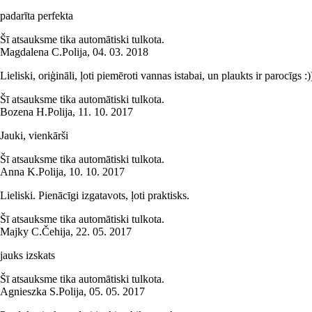
padarīta perfekta
Šī atsauksme tika automātiski tulkota.
Magdalena C.
Polija
,
04. 03. 2018
Lieliski, oriģināli, ļoti piemēroti vannas istabai, un plaukts ir parocīgs :)
Šī atsauksme tika automātiski tulkota.
Bozena H.
Polija
,
11. 10. 2017
Jauki, vienkārši
Šī atsauksme tika automātiski tulkota.
Anna K.
Polija
,
10. 10. 2017
Lieliski. Pienācīgi izgatavots, ļoti praktisks.
Šī atsauksme tika automātiski tulkota.
Majky C.
Čehija
,
22. 05. 2017
jauks izskats
Šī atsauksme tika automātiski tulkota.
Agnieszka S.
Polija
,
05. 05. 2017