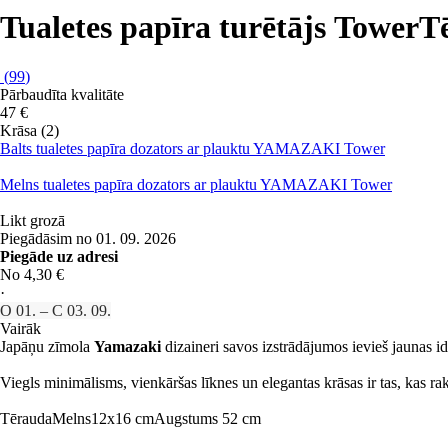
Tualetes papīra turētājs Tower
T
(
99
)
Pārbaudīta kvalitāte
47 €
Krāsa (2)
Balts tualetes papīra dozators ar plauktu YAMAZAKI Tower
Melns tualetes papīra dozators ar plauktu YAMAZAKI Tower
Likt grozā
Piegādāsim no 01. 09. 2026
Piegāde uz adresi
No 4,30 €
·
O 01. – C 03. 09.
Vairāk
Japāņu zīmola
Yamazaki
dizaineri savos izstrādājumos ievieš jaunas id
Viegls minimālisms, vienkāršas līknes un elegantas krāsas ir tas, kas r
Tērauda
Melns
12x16 cm
Augstums 52 cm