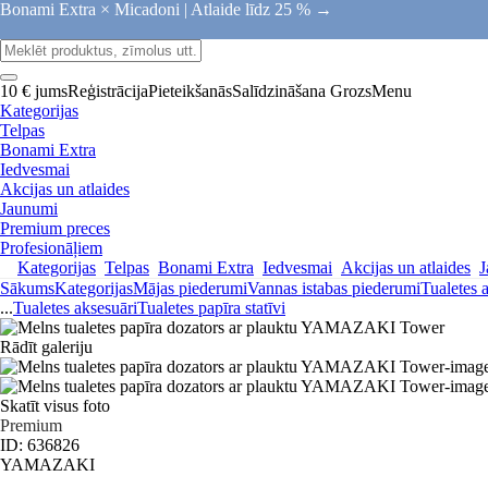
Bonami Extra × Micadoni |
Atlaide līdz 25 % →
10 € jums
Reģistrācija
Pieteikšanās
Salīdzināšana
Grozs
Menu
Kategorijas
Telpas
Bonami Extra
Iedvesmai
Akcijas un atlaides
Jaunumi
Premium preces
Profesionāļiem
Kategorijas
Telpas
Bonami Extra
Iedvesmai
Akcijas un atlaides
J
Sākums
Kategorijas
Mājas piederumi
Vannas istabas piederumi
Tualetes 
...
Tualetes aksesuāri
Tualetes papīra statīvi
Rādīt galeriju
Skatīt visus foto
Premium
ID: 636826
YAMAZAKI