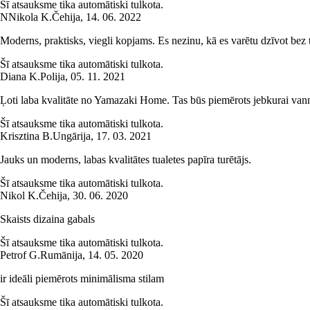
Šī atsauksme tika automātiski tulkota.
N
Nikola K.
Čehija
,
14. 06. 2022
Moderns, praktisks, viegli kopjams. Es nezinu, kā es varētu dzīvot bez t
Šī atsauksme tika automātiski tulkota.
Diana K.
Polija
,
05. 11. 2021
Ļoti laba kvalitāte no Yamazaki Home. Tas būs piemērots jebkurai vann
Šī atsauksme tika automātiski tulkota.
Krisztina B.
Ungārija
,
17. 03. 2021
Jauks un moderns, labas kvalitātes tualetes papīra turētājs.
Šī atsauksme tika automātiski tulkota.
Nikol K.
Čehija
,
30. 06. 2020
Skaists dizaina gabals
Šī atsauksme tika automātiski tulkota.
Petrof G.
Rumānija
,
14. 05. 2020
ir ideāli piemērots minimālisma stilam
Šī atsauksme tika automātiski tulkota.