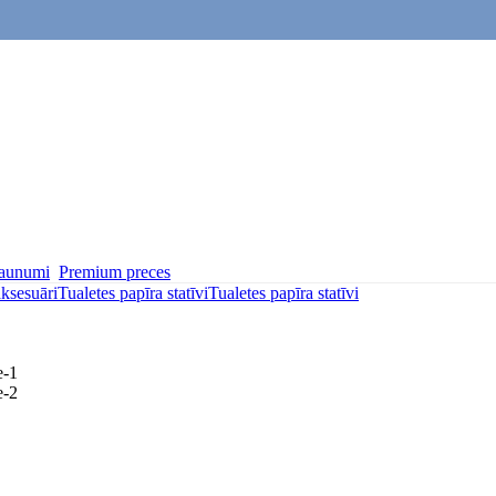
aunumi
Premium preces
aksesuāri
Tualetes papīra statīvi
Tualetes papīra statīvi