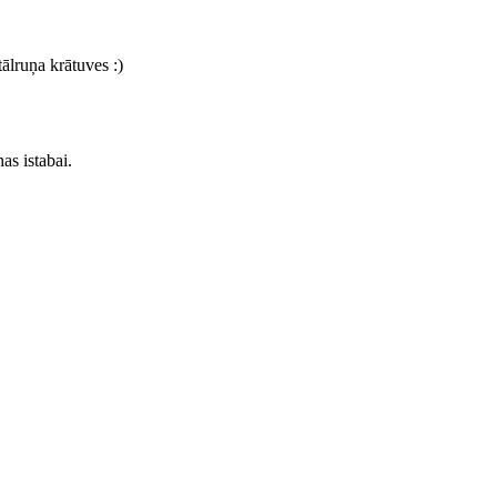
ālruņa krātuves :)
as istabai.