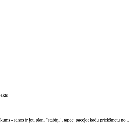
pakts
rūkums - sānos ir ļoti plāni "stabiņi", tāpēc, paceļot kādu priekšmetu no ..