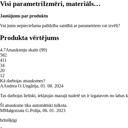
Visi parametri
Izmēri, materiāls…
Jautājums par produktu
Vai jums nepieciešama palīdzība saistībā ar parametriem vai izvēli?
Produkta vērtējums
4.7
Atsauksmju skaits
(
99
)
5
82
4
11
3
4
2
0
1
2
Kā darbojas atsauksmes?
A
Andrea O.
Ungārija
,
01. 08. 2024
Tas darbojas lieliski, iekļaujas mazajā tualetē un ir izgatavots no labas k
Šī atsauksme tika automātiski tulkota.
M
Małgorzata G.
Polija
,
06. 01. 2023
brīnišķīgi