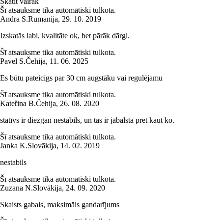
Skatīt vairāk
Šī atsauksme tika automātiski tulkota.
Andra S.
Rumānija
,
29. 10. 2019
Izskatās labi, kvalitāte ok, bet pārāk dārgi.
Šī atsauksme tika automātiski tulkota.
Pavel S.
Čehija
,
11. 06. 2025
Es būtu pateicīgs par 30 cm augstāku vai regulējamu
Šī atsauksme tika automātiski tulkota.
Kateřina B.
Čehija
,
26. 08. 2020
statīvs ir diezgan nestabils, un tas ir jābalsta pret kaut ko.
Šī atsauksme tika automātiski tulkota.
Janka K.
Slovākija
,
14. 02. 2019
nestabils
Šī atsauksme tika automātiski tulkota.
Zuzana N.
Slovākija
,
24. 09. 2020
Skaists gabals, maksimāls gandarījums