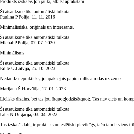
Produkts izskatās ļoti jauki, atbilst aprakstam
Šī atsauksme tika automātiski tulkota.
Paulina P.
Polija
,
11. 11. 2016
Minimālistisks, oriģināls un interesants.
Šī atsauksme tika automātiski tulkota.
Michał P.
Polija
,
07. 07. 2020
Minimālisms
Šī atsauksme tika automātiski tulkota.
Edīte U.
Latvija
,
25. 10. 2023
Nedaudz nepraktisks, jo apaksejais papira rullis atrodas uz zemes.
Marijana Š.
Horvātija
,
17. 01. 2023
Lielisks dizains, bet tas ļoti &quot;ļodzās&quot;. Tas nav ciets un kom
Šī atsauksme tika automātiski tulkota.
Lilla N.
Ungārija
,
03. 04. 2022
Tas izskatās labi, ir praktisks un estētiski pievilcīgs, taču tam ir viens t