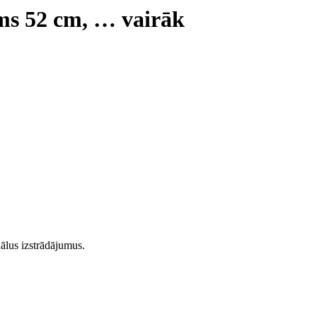
ms 52 cm
, …
vairāk
nālus izstrādājumus.