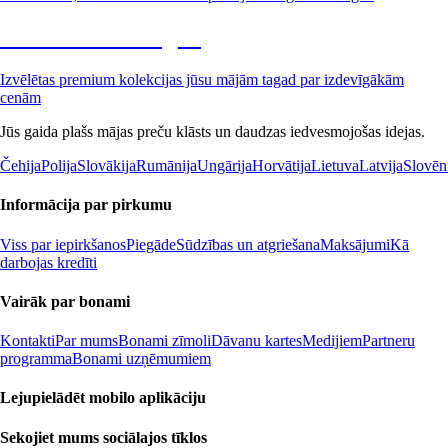
Premium izdevīgāk
Izvēlētas premium kolekcijas jūsu mājām tagad par izdevīgākām
cenām
Jūs gaida plašs mājas preču klāsts un daudzas iedvesmojošas idejas.
Čehija
Polija
Slovākija
Rumānija
Ungārija
Horvātija
Lietuva
Latvija
Slovēn
Informācija par pirkumu
Viss par iepirkšanos
Piegāde
Sūdzības un atgriešana
Maksājumi
Kā
darbojas kredīti
Vairāk par bonami
Kontakti
Par mums
Bonami zīmoli
Dāvanu kartes
Medijiem
Partneru
programma
Bonami uzņēmumiem
Lejupielādēt mobilo aplikāciju
Sekojiet mums sociālajos tīklos