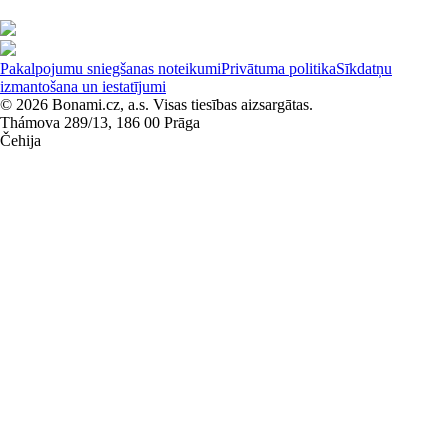
Pakalpojumu sniegšanas noteikumi
Privātuma politika
Sīkdatņu
izmantošana un iestatījumi
© 2026 Bonami.cz, a.s. Visas tiesības aizsargātas.
Thámova 289/13, 186 00 Prāga
Čehija