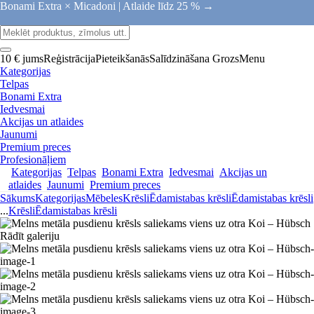
Bonami Extra × Micadoni |
Atlaide līdz 25 % →
10 € jums
Reģistrācija
Pieteikšanās
Salīdzināšana
Grozs
Menu
Kategorijas
Telpas
Bonami Extra
Iedvesmai
Akcijas un atlaides
Jaunumi
Premium preces
Profesionāļiem
Kategorijas
Telpas
Bonami Extra
Iedvesmai
Akcijas un
atlaides
Jaunumi
Premium preces
Sākums
Kategorijas
Mēbeles
Krēsli
Ēdamistabas krēsli
Ēdamistabas krēsli
...
Krēsli
Ēdamistabas krēsli
Rādīt galeriju