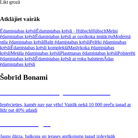
Likt grozā
Atklājiet vairāk
Ēdamistabas krēsli
Ēdamistabas krēsli · Hübsch
Hübsch
Melni
ēdamistabas krēsli
Ēdamistabas krēsli ar ozolkoka imitāciju
Modernā
stila ēdamistabas krēsli
Balti ēdamistabas krēsli
Pelēki ēdamistabas
krēsli
Ēdamistabas krēsli komplektā
Masīvkoka ēdamistabas
krēsli
Metāla ēdamistabas krēsli
Plastmasas ēdamistabas krēsli
Polsterēti
ēdamistabas krēsli
Ēdamistabas krēsli ar roku balstiem
Ādas
ēdamistabas krēsli
Šobrīd Bonami
Summer Sale: līdz pat 40% atlaide
Iepērcieties, kamēr nav par vēlu! Vairāk nekā 10 000 preču tagad ar
līdz pat 40% atlaidi
Dārzs izdevīgāk
Jauns dārza, balkona un terases aprīkojums tagad izdevīgāk