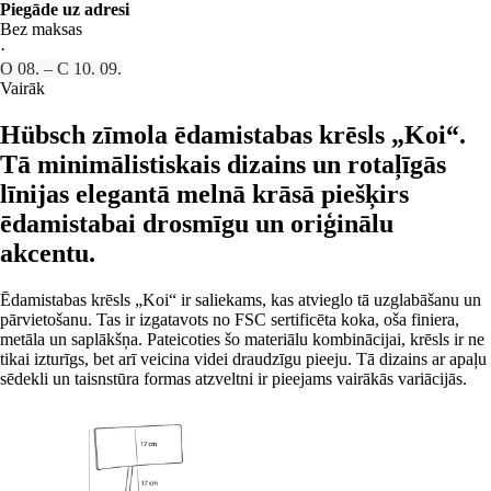
Piegāde uz adresi
Bez maksas
·
O 08. – C 10. 09.
Vairāk
Hübsch zīmola ēdamistabas krēsls „Koi“.
Tā minimālistiskais dizains un rotaļīgās
līnijas elegantā melnā krāsā piešķirs
ēdamistabai drosmīgu un oriģinālu
akcentu.
Ēdamistabas krēsls „Koi“ ir saliekams, kas atvieglo tā uzglabāšanu un
pārvietošanu. Tas ir izgatavots no FSC sertificēta koka, oša finiera,
metāla un saplākšņa. Pateicoties šo materiālu kombinācijai, krēsls ir ne
tikai izturīgs, bet arī veicina videi draudzīgu pieeju. Tā dizains ar apaļu
sēdekli un taisnstūra formas atzveltni ir pieejams vairākās variācijās.