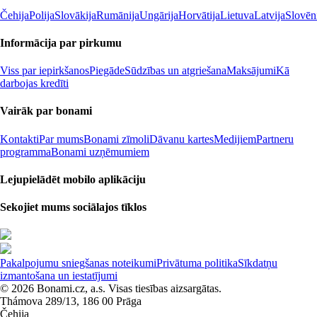
Čehija
Polija
Slovākija
Rumānija
Ungārija
Horvātija
Lietuva
Latvija
Slovēn
Informācija par pirkumu
Viss par iepirkšanos
Piegāde
Sūdzības un atgriešana
Maksājumi
Kā
darbojas kredīti
Vairāk par bonami
Kontakti
Par mums
Bonami zīmoli
Dāvanu kartes
Medijiem
Partneru
programma
Bonami uzņēmumiem
Lejupielādēt mobilo aplikāciju
Sekojiet mums sociālajos tīklos
Pakalpojumu sniegšanas noteikumi
Privātuma politika
Sīkdatņu
izmantošana un iestatījumi
© 2026 Bonami.cz, a.s. Visas tiesības aizsargātas.
Thámova 289/13, 186 00 Prāga
Čehija