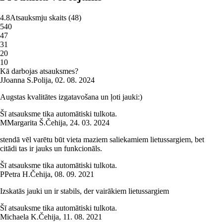
4.8
Atsauksmju skaits
(
48
)
5
40
4
7
3
1
2
0
1
0
Kā darbojas atsauksmes?
J
Joanna S.
Polija
,
02. 08. 2024
Augstas kvalitātes izgatavošana un ļoti jauki:)
Šī atsauksme tika automātiski tulkota.
M
Margarita Š.
Čehija
,
24. 03. 2024
stendā vēl varētu būt vieta maziem saliekamiem lietussargiem, bet
citādi tas ir jauks un funkcionāls.
Šī atsauksme tika automātiski tulkota.
P
Petra H.
Čehija
,
08. 09. 2021
Izskatās jauki un ir stabils, der vairākiem lietussargiem
Šī atsauksme tika automātiski tulkota.
Michaela K.
Čehija
,
11. 08. 2021