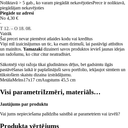
Noliktavā > 5 gab., ko varam piegādāt nekavējoties
Prece ir noliktavā,
piegādājam nekavējoties
Piegāde uz adresi
No 4,30 €
·
T 12. – O 18. 08.
Vairāk
Šai precei nevar piemērot atlaides kodu vai kredītus
Viņi mīl izaicinājumus un tic, ka esam dzimuši, lai pastāvīgi attīstītos
un mainītos.
Yamazaki
dizaineri savos produktos ievieš jaunas idejas
un radošumu, ko citur citur neatradīsiet.
Sākotnēji viņi ražoja tikai gludināmos dēļus, bet gadsimtu ilgās
pastāvēšanas laikā ir paplašinājuši savu portfolio, iekļaujot simtiem un
tūkstošiem skaistu dizaina izstrādājumu.
Metāla
Melns
17x17 cm
Augstums 45,5 cm
Visi parametri
Izmēri, materiāls…
Jautājums par produktu
Vai jums nepieciešama palīdzība saistībā ar parametriem vai izvēli?
Produkta vērtējums