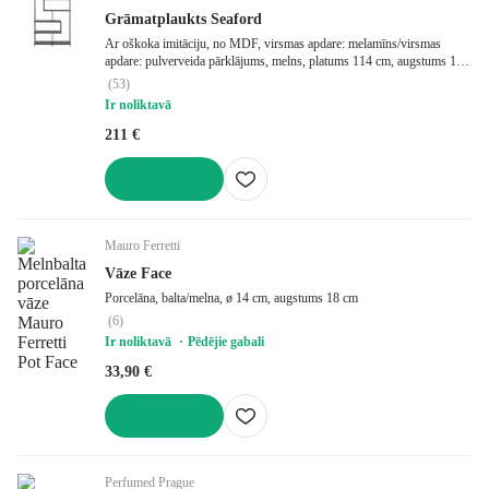
Grāmatplaukts Seaford
Ar oškoka imitāciju, no MDF, virsmas apdare: melamīns/virsmas
apdare: pulverveida pārklājums, melns, platums 114 cm, augstums 185
cm, dziļums 35 cm
(
53
)
Ir noliktavā
211 €
LIKT GROZĀ
Mauro Ferretti
Vāze Face
Porcelāna, balta/melna, ø 14 cm, augstums 18 cm
(
6
)
Ir noliktavā
Pēdējie gabali
33,90 €
LIKT GROZĀ
Perfumed Prague