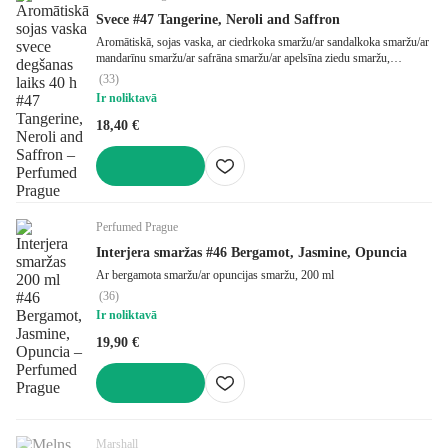
Svece #47 Tangerine, Neroli and Saffron
Aromātiskā, sojas vaska, ar ciedrkoka smaržu/ar sandalkoka smaržu/ar
mandarīnu smaržu/ar safrāna smaržu/ar apelsīna ziedu smaržu,
degšanas laiks 40 h, degļu skaits 1 gab., ø 6,5 cm, augstums 8 cm
(
33
)
Ir noliktavā
18,40 €
LIKT GROZĀ
Perfumed Prague
Interjera smaržas #46 Bergamot, Jasmine, Opuncia
Ar bergamota smaržu/ar opuncijas smaržu, 200 ml
(
36
)
Ir noliktavā
19,90 €
LIKT GROZĀ
Marshall