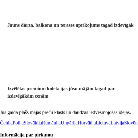
Jauns dārza, balkona un terases aprīkojums tagad izdevīgāk
Premium
izdevīgāk
Izvēlētas premium kolekcijas jūsu mājām tagad par
izdevīgākām cenām
Jūs gaida plašs mājas preču klāsts un daudzas iedvesmojošas idejas.
Čehija
Polija
Slovākija
Rumānija
Ungārija
Horvātija
Lietuva
Latvija
Slovēn
Informācija par pirkumu