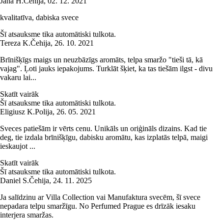
Jana H.
Čehija
,
02. 12. 2021
kvalitatīva, dabiska svece
Šī atsauksme tika automātiski tulkota.
Tereza K.
Čehija
,
26. 10. 2021
Brīnišķīgs maigs un neuzbāzīgs aromāts, telpa smaržo "tieši tā, kā
vajag". Ļoti jauks iepakojums. Turklāt šķiet, ka tas tiešām ilgst - divu
vakaru lai...
Skatīt vairāk
Šī atsauksme tika automātiski tulkota.
Eligiusz K.
Polija
,
26. 05. 2021
Sveces patiešām ir vērts cenu. Unikāls un oriģināls dizains. Kad tie
deg, tie izdala brīnišķīgu, dabisku aromātu, kas izplatās telpā, maigi
ieskaujot ...
Skatīt vairāk
Šī atsauksme tika automātiski tulkota.
Daniel S.
Čehija
,
24. 11. 2025
Ja salīdzinu ar Villa Collection vai Manufaktura svecēm, šī svece
nepadara telpu smaržīgu. No Perfumed Prague es drīzāk iesaku
interjera smaržas.