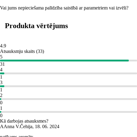
Vai jums nepieciešama palīdzība saistībā ar parametriem vai izvēli?
Produkta vērtējums
4.9
Atsauksmju skaits
(
33
)
5
31
4
1
3
1
2
0
1
0
Kā darbojas atsauksmes?
A
Anna V.
Čehija
,
18. 06. 2024
patīkams aromāts