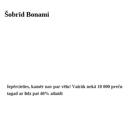
Šobrīd Bonami
Summer Sale:
līdz pat 40%
atlaide
Iepērcieties, kamēr nav par vēlu! Vairāk nekā 10 000 preču
tagad ar līdz pat 40% atlaidi
Dārzs izdevīgāk