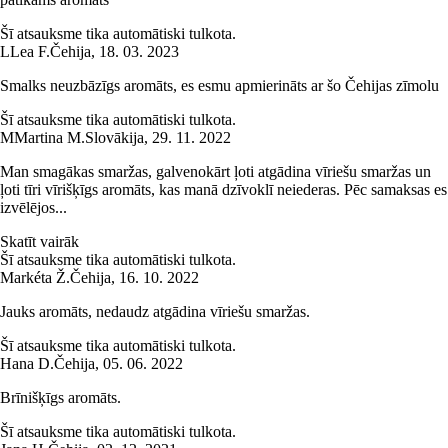
Šī atsauksme tika automātiski tulkota.
L
Lea F.
Čehija
,
18. 03. 2023
Smalks neuzbāzīgs aromāts, es esmu apmierināts ar šo Čehijas zīmolu
Šī atsauksme tika automātiski tulkota.
M
Martina M.
Slovākija
,
29. 11. 2022
Man smagākas smaržas, galvenokārt ļoti atgādina vīriešu smaržas un
ļoti tīri vīrišķīgs aromāts, kas manā dzīvoklī neiederas. Pēc samaksas es
izvēlējos...
Skatīt vairāk
Šī atsauksme tika automātiski tulkota.
Markéta Ž.
Čehija
,
16. 10. 2022
Jauks aromāts, nedaudz atgādina vīriešu smaržas.
Šī atsauksme tika automātiski tulkota.
Hana D.
Čehija
,
05. 06. 2022
Brīnišķīgs aromāts.
Šī atsauksme tika automātiski tulkota.