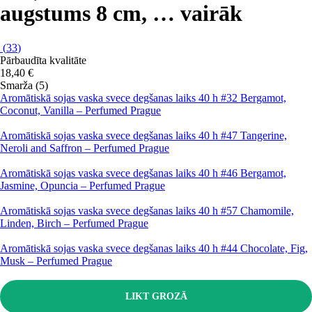
augstums 8 cm
, …
vairāk
(
33
)
Pārbaudīta kvalitāte
18,40 €
Smarža (5)
Aromātiskā sojas vaska svece degšanas laiks 40 h #32 Bergamot,
Coconut, Vanilla – Perfumed Prague
Aromātiskā sojas vaska svece degšanas laiks 40 h #47 Tangerine,
Neroli and Saffron – Perfumed Prague
Aromātiskā sojas vaska svece degšanas laiks 40 h #46 Bergamot,
Jasmine, Opuncia – Perfumed Prague
Aromātiskā sojas vaska svece degšanas laiks 40 h #57 Chamomile,
Linden, Birch – Perfumed Prague
Aromātiskā sojas vaska svece degšanas laiks 40 h #44 Chocolate, Fig,
Musk – Perfumed Prague
LIKT GROZĀ