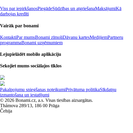
Viss par iepirkšanos
Piegāde
Sūdzības un atgriešana
Maksājumi
Kā
darbojas kredīti
Vairāk par bonami
Kontakti
Par mums
Bonami zīmoli
Dāvanu kartes
Medijiem
Partneru
programma
Bonami uzņēmumiem
Lejupielādēt mobilo aplikāciju
Sekojiet mums sociālajos tīklos
Pakalpojumu sniegšanas noteikumi
Privātuma politika
Sīkdatņu
izmantošana un iestatījumi
© 2026 Bonami.cz, a.s. Visas tiesības aizsargātas.
Thámova 289/13, 186 00 Prāga
Čehija