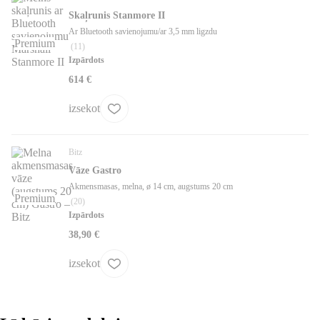
Skaļrunis Stanmore II
Ar Bluetooth savienojumu/ar 3,5 mm ligzdu
Premium
(
11
)
Izpārdots
614 €
izsekot
Bitz
Vāze Gastro
Akmensmasas, melna, ø 14 cm, augstums 20 cm
Premium
(
20
)
Izpārdots
38,90 €
izsekot