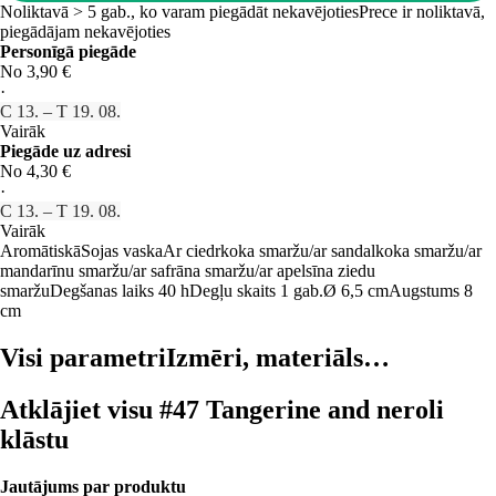
Noliktavā > 5 gab., ko varam piegādāt nekavējoties
Prece ir noliktavā,
piegādājam nekavējoties
Personīgā piegāde
No 3,90 €
·
C 13. – T 19. 08.
Vairāk
Piegāde uz adresi
No 4,30 €
·
C 13. – T 19. 08.
Vairāk
Aromātiskā
Sojas vaska
Ar ciedrkoka smaržu/ar sandalkoka smaržu/ar
mandarīnu smaržu/ar safrāna smaržu/ar apelsīna ziedu
smaržu
Degšanas laiks 40 h
Degļu skaits 1 gab.
Ø 6,5 cm
Augstums 8
cm
Visi parametri
Izmēri, materiāls…
Atklājiet visu #47 Tangerine and neroli
klāstu
Jautājums par produktu