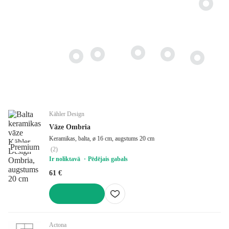
Kähler Design
Vāze Ombria
Keramikas, balta, ø 16 cm, augstums 20 cm
Premium
(
2
)
Ir noliktavā
Pēdējais gabals
61 €
LIKT GROZĀ
Actona