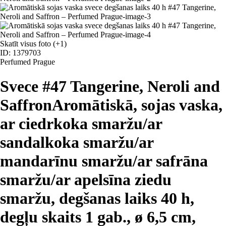
Skatīt visus foto
(+1)
ID: 1379703
Perfumed Prague
Svece #47 Tangerine, Neroli and
Saffron
Aromātiskā, sojas vaska,
ar ciedrkoka smaržu/ar
sandalkoka smaržu/ar
mandarīnu smaržu/ar safrāna
smaržu/ar apelsīna ziedu
smaržu, degšanas laiks 40 h,
degļu skaits 1 gab., ø 6,5 cm,