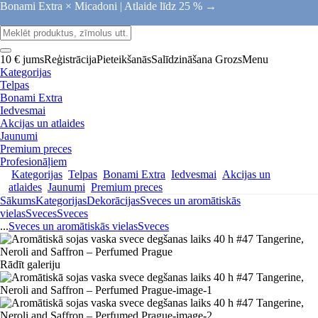
Bonami Extra × Micadoni |
Atlaide līdz 25 % →
10 € jums
Reģistrācija
Pieteikšanās
Salīdzināšana
Grozs
Menu
Kategorijas
Telpas
Bonami Extra
Iedvesmai
Akcijas un atlaides
Jaunumi
Premium preces
Profesionāļiem
Kategorijas
Telpas
Bonami Extra
Iedvesmai
Akcijas un
atlaides
Jaunumi
Premium preces
Sākums
Kategorijas
Dekorācijas
Sveces un aromātiskās
vielas
Sveces
Sveces
...
Sveces un aromātiskās vielas
Sveces
Rādīt galeriju