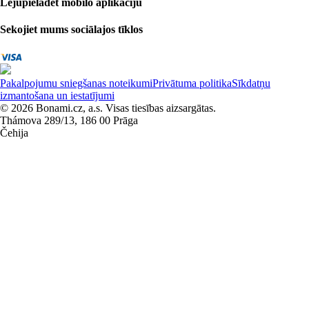
Lejupielādēt mobilo aplikāciju
Sekojiet mums sociālajos tīklos
Pakalpojumu sniegšanas noteikumi
Privātuma politika
Sīkdatņu
izmantošana un iestatījumi
© 2026 Bonami.cz, a.s. Visas tiesības aizsargātas.
Thámova 289/13, 186 00 Prāga
Čehija