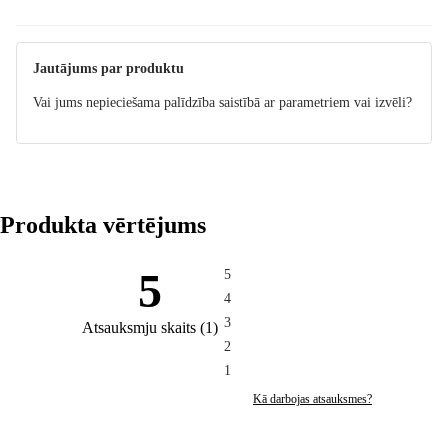
Instrukcija
Instrukcija
Jautājums par produktu
Vai jums nepieciešama palīdzība saistībā ar parametriem vai izvēli?
Produkta vērtējums
5
5
4
3
Atsauksmju skaits
(
1
)
2
1
Kā darbojas atsauksmes?