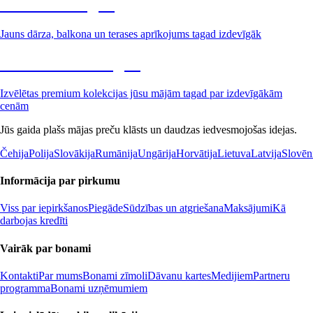
Dārzs izdevīgāk
Jauns dārza, balkona un terases aprīkojums tagad izdevīgāk
Premium izdevīgāk
Izvēlētas premium kolekcijas jūsu mājām tagad par izdevīgākām
cenām
Jūs gaida plašs mājas preču klāsts un daudzas iedvesmojošas idejas.
Čehija
Polija
Slovākija
Rumānija
Ungārija
Horvātija
Lietuva
Latvija
Slovēn
Informācija par pirkumu
Viss par iepirkšanos
Piegāde
Sūdzības un atgriešana
Maksājumi
Kā
darbojas kredīti
Vairāk par bonami
Kontakti
Par mums
Bonami zīmoli
Dāvanu kartes
Medijiem
Partneru
programma
Bonami uzņēmumiem