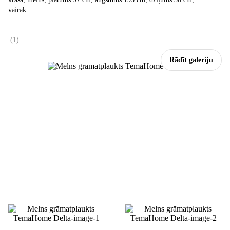
vairāk
(
1
)
Rādīt galeriju