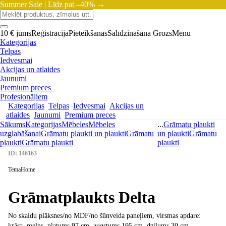
Summer Sale |
Līdz pat –40% →
10 € jums
Reģistrācija
Pieteikšanās
Salīdzināšana
Grozs
Menu
Kategorijas
Telpas
Iedvesmai
Akcijas un atlaides
Jaunumi
Premium preces
Profesionāļiem
Kategorijas
Telpas
Iedvesmai
Akcijas un
atlaides
Jaunumi
Premium preces
Sākums
Kategorijas
Mēbeles
Mēbeles
...
Grāmatu plaukti
uzglabāšanai
Grāmatu plaukti un plaukti
Grāmatu
un plaukti
Grāmatu
plaukti
Grāmatu plaukti
plaukti
ID: 146163
TemaHome
Grāmatplaukts Delta
No skaidu plāksnes/no MDF/no šūnveida paneļiem, virsmas apdare:
krāsa, melns, platums 97 cm, augstums 195 cm, dziļums 30 cm
, …