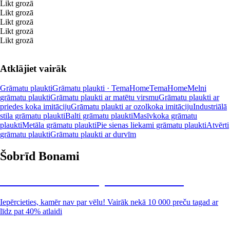
Likt grozā
Likt grozā
Likt grozā
Likt grozā
Likt grozā
Atklājiet vairāk
Grāmatu plaukti
Grāmatu plaukti · TemaHome
TemaHome
Melni
grāmatu plaukti
Grāmatu plaukti ar matētu virsmu
Grāmatu plaukti ar
priedes koka imitāciju
Grāmatu plaukti ar ozolkoka imitāciju
Industriālā
stila grāmatu plaukti
Balti grāmatu plaukti
Masīvkoka grāmatu
plaukti
Metāla grāmatu plaukti
Pie sienas liekami grāmatu plaukti
Atvērti
grāmatu plaukti
Grāmatu plaukti ar durvīm
Šobrīd Bonami
Summer Sale: līdz pat 40% atlaide
Iepērcieties, kamēr nav par vēlu! Vairāk nekā 10 000 preču tagad ar
līdz pat 40% atlaidi