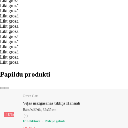
Likt grozā
Likt grozā
Likt grozā
Likt grozā
Likt grozā
Likt grozā
Likt grozā
Likt grozā
Likt grozā
Likt grozā
Likt grozā
Likt grozā
Likt grozā
Papildu produkti
Green Gate
Veļas mazgāšanas tīkliņš Hannah
Balts/zaļš/zils, 32x35 cm
-10%
(
4
)
Ir noliktavā
Pēdējie gabali