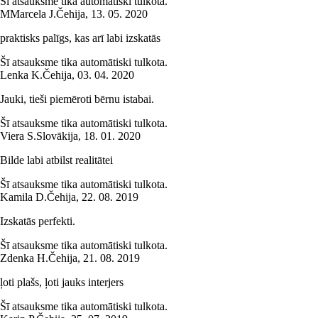
Šī atsauksme tika automātiski tulkota.
M
Marcela J.
Čehija
,
13. 05. 2020
praktisks palīgs, kas arī labi izskatās
Šī atsauksme tika automātiski tulkota.
Lenka K.
Čehija
,
03. 04. 2020
Jauki, tieši piemēroti bērnu istabai.
Šī atsauksme tika automātiski tulkota.
Viera S.
Slovākija
,
18. 01. 2020
Bilde labi atbilst realitātei
Šī atsauksme tika automātiski tulkota.
Kamila D.
Čehija
,
22. 08. 2019
Izskatās perfekti.
Šī atsauksme tika automātiski tulkota.
Zdenka H.
Čehija
,
21. 08. 2019
ļoti plašs, ļoti jauks interjers
Šī atsauksme tika automātiski tulkota.