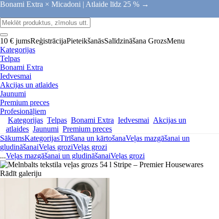
Bonami Extra × Micadoni |
Atlaide līdz 25 % →
10 € jums
Reģistrācija
Pieteikšanās
Salīdzināšana
Grozs
Menu
Kategorijas
Telpas
Bonami Extra
Iedvesmai
Akcijas un atlaides
Jaunumi
Premium preces
Profesionāļiem
Kategorijas
Telpas
Bonami Extra
Iedvesmai
Akcijas un
atlaides
Jaunumi
Premium preces
Sākums
Kategorijas
Tīrīšana un kārtošana
Veļas mazgāšanai un
gludināšanai
Veļas grozi
Veļas grozi
...
Veļas mazgāšanai un gludināšanai
Veļas grozi
Rādīt galeriju