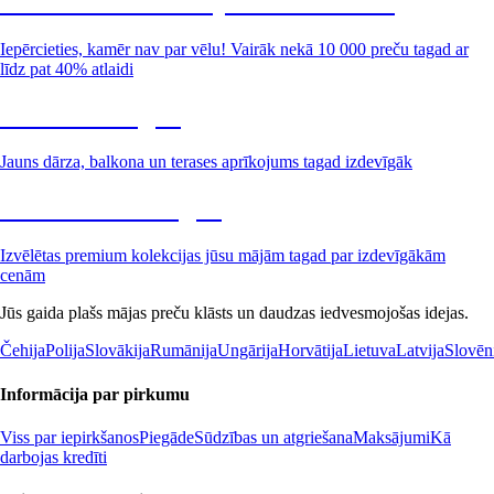
Summer Sale: līdz pat 40% atlaide
Iepērcieties, kamēr nav par vēlu! Vairāk nekā 10 000 preču tagad ar
līdz pat 40% atlaidi
Dārzs izdevīgāk
Jauns dārza, balkona un terases aprīkojums tagad izdevīgāk
Premium izdevīgāk
Izvēlētas premium kolekcijas jūsu mājām tagad par izdevīgākām
cenām
Jūs gaida plašs mājas preču klāsts un daudzas iedvesmojošas idejas.
Čehija
Polija
Slovākija
Rumānija
Ungārija
Horvātija
Lietuva
Latvija
Slovēn
Informācija par pirkumu
Viss par iepirkšanos
Piegāde
Sūdzības un atgriešana
Maksājumi
Kā
darbojas kredīti