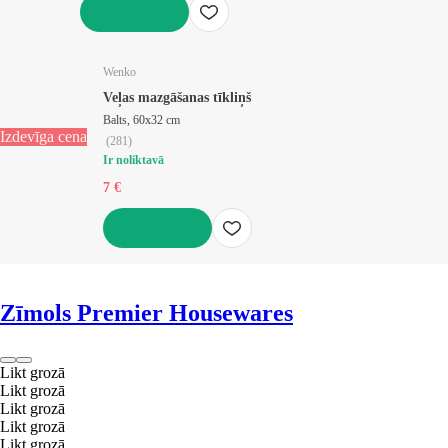
LIKT GROZĀ
Wenko
Veļas mazgāšanas tīkliņš
Balts, 60x32 cm
Izdevīga cena
(
281
)
Ir noliktavā
7 €
LIKT GROZĀ
Zīmols Premier Housewares
Likt grozā
Likt grozā
Likt grozā
Likt grozā
Likt grozā