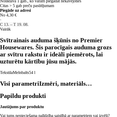
Noliktavā 1 gab., ko varam piegādāt nekavējoties
Citas > 5 gab preču pasūtījumam
Piegāde uz adresi
No 4,30 €
·
C 13. – T 19. 08.
Vairāk
Svītrainais auduma šķūnis no Premier
Housewares. Šis parocīgais auduma grozs
ar svītru rakstu ir ideāli piemērots, lai
uzturētu kārtību jūsu mājās.
Tekstila
Melnbalts
54 l
Visi parametri
Izmēri, materiāls…
Papildu produkti
Jautājums par produktu
Vai jums nepieciešama palīdzība saistībā ar parametriem vai izvēli?