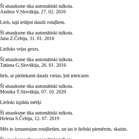
Šī atsauksme tika automātiski tulkota.
Andrea V.
Slovākija
,
27. 02. 2016
Liels, tajā ietilpst daudz rotaļlietu.
Šī atsauksme tika automātiski tulkota.
Jana Z.
Čehija
,
31. 01. 2016
Lielisks veļas grozs.
Šī atsauksme tika automātiski tulkota.
Tatiana G.
Slovākija
,
26. 01. 2016
liels, ar pietiekami daudz vietas, ļoti ieteicams
Šī atsauksme tika automātiski tulkota.
Monika T.
Slovākija
,
07. 10. 2020
Lieliski izpilda mērķi
Šī atsauksme tika automātiski tulkota.
Helena S.
Čehija
,
12. 07. 2019
Mēs to izmantojam rotaļlietām, un tas ir lieliski piemērots, skaists.