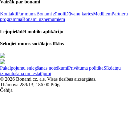
Vairāk par bonami
Kontakti
Par mums
Bonami zīmoli
Dāvanu kartes
Medijiem
Partneru
programma
Bonami uzņēmumiem
Lejupielādēt mobilo aplikāciju
Sekojiet mums sociālajos tīklos
Pakalpojumu sniegšanas noteikumi
Privātuma politika
Sīkdatņu
izmantošana un iestatījumi
© 2026 Bonami.cz, a.s. Visas tiesības aizsargātas.
Thámova 289/13, 186 00 Prāga
Čehija