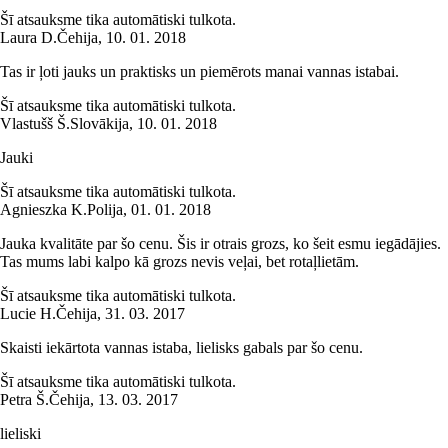
Šī atsauksme tika automātiski tulkota.
Laura D.
Čehija
,
10. 01. 2018
Tas ir ļoti jauks un praktisks un piemērots manai vannas istabai.
Šī atsauksme tika automātiski tulkota.
Vlastušš Š.
Slovākija
,
10. 01. 2018
Jauki
Šī atsauksme tika automātiski tulkota.
Agnieszka K.
Polija
,
01. 01. 2018
Jauka kvalitāte par šo cenu. Šis ir otrais grozs, ko šeit esmu iegādājies.
Tas mums labi kalpo kā grozs nevis veļai, bet rotaļlietām.
Šī atsauksme tika automātiski tulkota.
Lucie H.
Čehija
,
31. 03. 2017
Skaisti iekārtota vannas istaba, lielisks gabals par šo cenu.
Šī atsauksme tika automātiski tulkota.
Petra Š.
Čehija
,
13. 03. 2017
lieliski