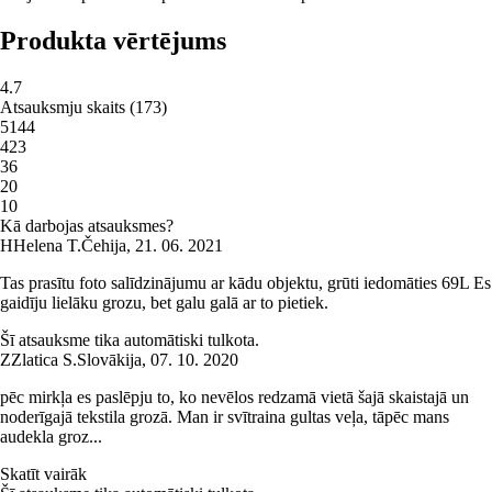
Produkta vērtējums
4.7
Atsauksmju skaits
(
173
)
5
144
4
23
3
6
2
0
1
0
Kā darbojas atsauksmes?
H
Helena T.
Čehija
,
21. 06. 2021
Tas prasītu foto salīdzinājumu ar kādu objektu, grūti iedomāties 69L Es
gaidīju lielāku grozu, bet galu galā ar to pietiek.
Šī atsauksme tika automātiski tulkota.
Z
Zlatica S.
Slovākija
,
07. 10. 2020
pēc mirkļa es paslēpju to, ko nevēlos redzamā vietā šajā skaistajā un
noderīgajā tekstila grozā. Man ir svītraina gultas veļa, tāpēc mans
audekla groz...
Skatīt vairāk