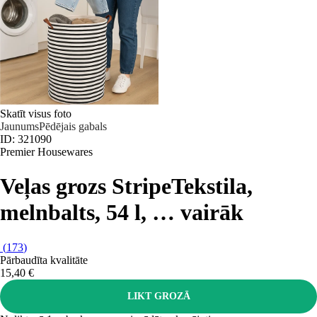
Skatīt visus foto
Jaunums
Pēdējais gabals
ID: 321090
Premier Housewares
Veļas grozs Stripe
Tekstila,
melnbalts, 54 l
, …
vairāk
(
173
)
Pārbaudīta kvalitāte
15,40 €
LIKT GROZĀ