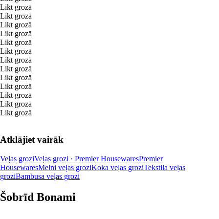
Likt grozā
Likt grozā
Likt grozā
Likt grozā
Likt grozā
Likt grozā
Likt grozā
Likt grozā
Likt grozā
Likt grozā
Likt grozā
Likt grozā
Likt grozā
Atklājiet vairāk
Veļas grozi
Veļas grozi · Premier Housewares
Premier
Housewares
Melni veļas grozi
Koka veļas grozi
Tekstila veļas
grozi
Bambusa veļas grozi
Šobrīd Bonami