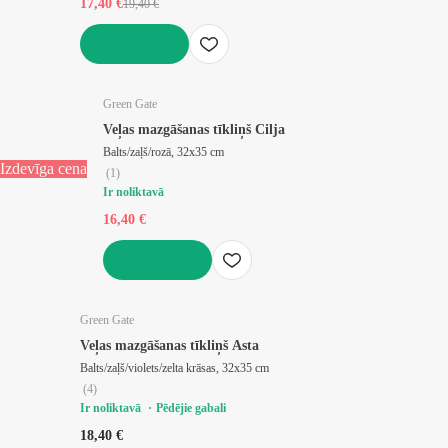
17,40 €
19,40 €
LIKT GROZĀ
Green Gate
Veļas mazgāšanas tīkliņš Cilja
Balts/zaļš/rozā, 32x35 cm
Izdevīga cena
(
1
)
Ir noliktavā
16,40 €
LIKT GROZĀ
Green Gate
Veļas mazgāšanas tīkliņš Asta
Balts/zaļš/violets/zelta krāsas, 32x35 cm
(
4
)
Ir noliktavā
Pēdējie gabali
18,40 €