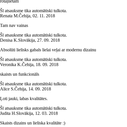
rotaļlietām
Šī atsauksme tika automātiski tulkota.
Renata M.
Čehija
,
02. 11. 2018
Tam nav vainas
Šī atsauksme tika automātiski tulkota.
Denisa K.
Slovākija
,
27. 09. 2018
Absolūti lielisks gabals lielai veļai ar modernu dizainu
Šī atsauksme tika automātiski tulkota.
Veronika K.
Čehija
,
18. 09. 2018
skaists un funkcionāls
Šī atsauksme tika automātiski tulkota.
Alice S.
Čehija
,
14. 09. 2018
Ļoti jauki, labas kvalitātes.
Šī atsauksme tika automātiski tulkota.
Judita H.
Slovākija
,
12. 03. 2018
Skaists dizains un lieliska kvalitāte :)