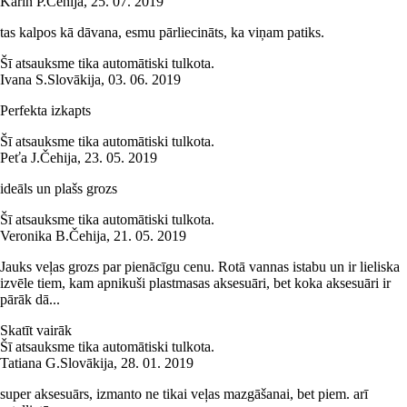
Karin P.
Čehija
,
25. 07. 2019
tas kalpos kā dāvana, esmu pārliecināts, ka viņam patiks.
Šī atsauksme tika automātiski tulkota.
Ivana S.
Slovākija
,
03. 06. 2019
Perfekta izkapts
Šī atsauksme tika automātiski tulkota.
Peťa J.
Čehija
,
23. 05. 2019
ideāls un plašs grozs
Šī atsauksme tika automātiski tulkota.
Veronika B.
Čehija
,
21. 05. 2019
Jauks veļas grozs par pienācīgu cenu. Rotā vannas istabu un ir lieliska
izvēle tiem, kam apnikuši plastmasas aksesuāri, bet koka aksesuāri ir
pārāk dā...
Skatīt vairāk
Šī atsauksme tika automātiski tulkota.
Tatiana G.
Slovākija
,
28. 01. 2019
super aksesuārs, izmanto ne tikai veļas mazgāšanai, bet piem. arī