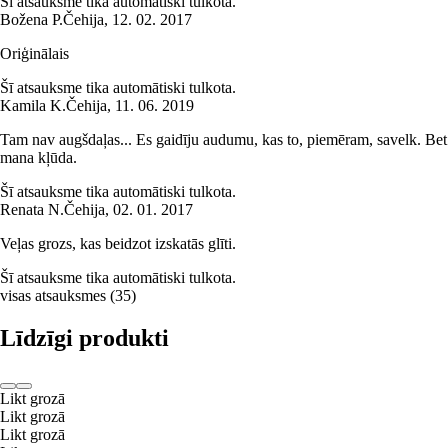
Šī atsauksme tika automātiski tulkota.
Božena P.
Čehija
,
12. 02. 2017
Oriģinālais
Šī atsauksme tika automātiski tulkota.
Kamila K.
Čehija
,
11. 06. 2019
Tam nav augšdaļas... Es gaidīju audumu, kas to, piemēram, savelk. Bet
mana kļūda.
Šī atsauksme tika automātiski tulkota.
Renata N.
Čehija
,
02. 01. 2017
Veļas grozs, kas beidzot izskatās glīti.
Šī atsauksme tika automātiski tulkota.
visas atsauksmes
(
35
)
Līdzīgi produkti
Likt grozā
Likt grozā
Likt grozā