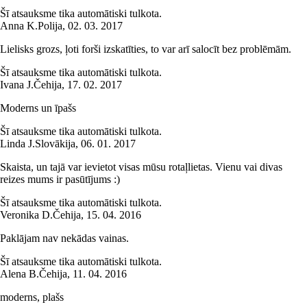
Šī atsauksme tika automātiski tulkota.
Anna K.
Polija
,
02. 03. 2017
Lielisks grozs, ļoti forši izskatīties, to var arī salocīt bez problēmām.
Šī atsauksme tika automātiski tulkota.
Ivana J.
Čehija
,
17. 02. 2017
Moderns un īpašs
Šī atsauksme tika automātiski tulkota.
Linda J.
Slovākija
,
06. 01. 2017
Skaista, un tajā var ievietot visas mūsu rotaļlietas. Vienu vai divas
reizes mums ir pasūtījums :)
Šī atsauksme tika automātiski tulkota.
Veronika D.
Čehija
,
15. 04. 2016
Paklājam nav nekādas vainas.
Šī atsauksme tika automātiski tulkota.
Alena B.
Čehija
,
11. 04. 2016
moderns, plašs