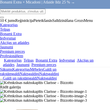
Bonami Extra × Micadoni |
Atlaide līdz 25 % →
10 € jums
Reģistrācija
Pieteikšanās
Salīdzināšana
Grozs
Menu
Kategorijas
Telpas
Bonami Extra
Iedvesmai
Akcijas un atlaides
Jaunumi
Premium preces
Profesionāļiem
Kategorijas
Telpas
Bonami Extra
Iedvesmai
Akcijas un
atlaides
Jaunumi
Premium preces
Sākums
Kategorijas
Mēbeles
Galdi un
rakstāmgaldi
Naktsgaldiņi
Naktsgaldiņi
...
Galdi un rakstāmgaldi
Naktsgaldiņi
Rādīt galeriju