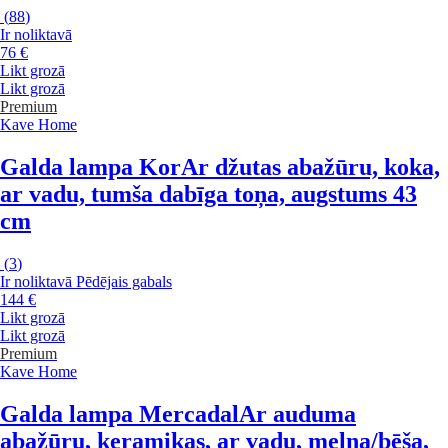
(
88
)
Ir noliktavā
76 €
Likt grozā
Likt grozā
Premium
Kave Home
Galda lampa Kor
Ar džutas abažūru, koka,
ar vadu, tumša dabīga toņa, augstums 43
cm
(
3
)
Ir noliktavā
Pēdējais gabals
144 €
Likt grozā
Likt grozā
Premium
Kave Home
Galda lampa Mercadal
Ar auduma
abažūru, keramikas, ar vadu, melna/bēša,