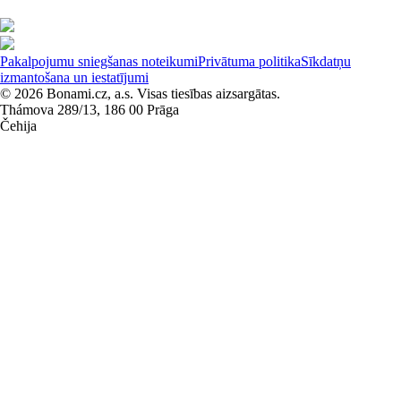
Pakalpojumu sniegšanas noteikumi
Privātuma politika
Sīkdatņu
izmantošana un iestatījumi
© 2026 Bonami.cz, a.s. Visas tiesības aizsargātas.
Thámova 289/13, 186 00 Prāga
Čehija