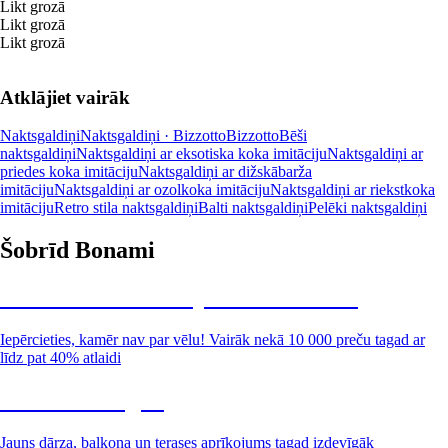
Likt grozā
Likt grozā
Likt grozā
Atklājiet vairāk
Naktsgaldiņi
Naktsgaldiņi · Bizzotto
Bizzotto
Bēši
naktsgaldiņi
Naktsgaldiņi ar eksotiska koka imitāciju
Naktsgaldiņi ar
priedes koka imitāciju
Naktsgaldiņi ar dižskābarža
imitāciju
Naktsgaldiņi ar ozolkoka imitāciju
Naktsgaldiņi ar riekstkoka
imitāciju
Retro stila naktsgaldiņi
Balti naktsgaldiņi
Pelēki naktsgaldiņi
Šobrīd Bonami
Summer Sale: līdz pat 40% atlaide
Iepērcieties, kamēr nav par vēlu! Vairāk nekā 10 000 preču tagad ar
līdz pat 40% atlaidi
Dārzs izdevīgāk
Jauns dārza, balkona un terases aprīkojums tagad izdevīgāk