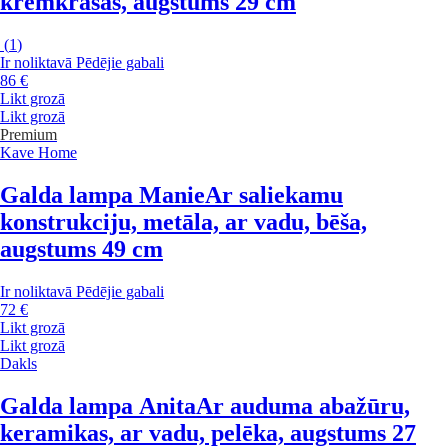
krēmkrāsas, augstums 29 cm
(
1
)
Ir noliktavā
Pēdējie gabali
86 €
Likt grozā
Likt grozā
Premium
Kave Home
Galda lampa Manie
Ar saliekamu
konstrukciju, metāla, ar vadu, bēša,
augstums 49 cm
Ir noliktavā
Pēdējie gabali
72 €
Likt grozā
Likt grozā
Dakls
Galda lampa Anita
Ar auduma abažūru,
keramikas, ar vadu, pelēka, augstums 27