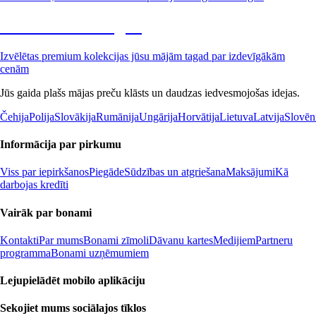
Premium izdevīgāk
Izvēlētas premium kolekcijas jūsu mājām tagad par izdevīgākām
cenām
Jūs gaida plašs mājas preču klāsts un daudzas iedvesmojošas idejas.
Čehija
Polija
Slovākija
Rumānija
Ungārija
Horvātija
Lietuva
Latvija
Slovēn
Informācija par pirkumu
Viss par iepirkšanos
Piegāde
Sūdzības un atgriešana
Maksājumi
Kā
darbojas kredīti
Vairāk par bonami
Kontakti
Par mums
Bonami zīmoli
Dāvanu kartes
Medijiem
Partneru
programma
Bonami uzņēmumiem
Lejupielādēt mobilo aplikāciju
Sekojiet mums sociālajos tīklos