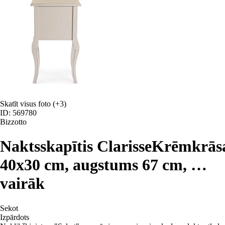
Skatīt visus foto
(+3)
ID: 569780
Bizzotto
Naktsskapītis Clarisse
Krēmkrāsa
40x30 cm, augstums 67 cm
, …
vairāk
Sekot
Izpārdots