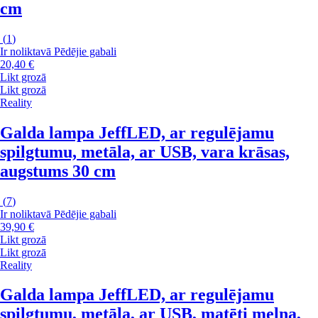
cm
(
1
)
Ir noliktavā
Pēdējie gabali
20,40 €
Likt grozā
Likt grozā
Reality
Galda lampa Jeff
LED, ar regulējamu
spilgtumu, metāla, ar USB, vara krāsas,
augstums 30 cm
(
7
)
Ir noliktavā
Pēdējie gabali
39,90 €
Likt grozā
Likt grozā
Reality
Galda lampa Jeff
LED, ar regulējamu
spilgtumu, metāla, ar USB, matēti melna,