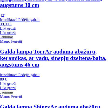
augstums 30 cm
(
2
)
Ir noliktavā
Pēdējie gabali
39,90 €
Likt grozā
Likt grozā
Jaunums
Mauro Ferretti
Galda lampa Torr
Ar auduma abažūru,
keramikas, ar vadu, sinepju dzeltena/balta,
augstums 46 cm
Ir noliktavā
Pēdējie gabali
80 €
Likt grozā
Likt grozā
Jaunums
Mauro Ferretti
Galda lampa Shiney
Ar auduma abažūru,