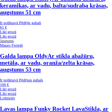
keramikas, ar vadu, balta/sudraba krāsas,
augstums 51 cm
Ir noliktavā
Pēdējie gabali
61 €
Likt grozā
Likt grozā
Jaunums
Mauro Ferretti
Galda lampa Oldy
Ar stikla abažūru,
metāla, ar vadu, oranža/zelta krāsas,
augstums 53 cm
Ir noliktavā
Pēdējais gabals
166 €
Likt grozā
Likt grozā
Leitmotiv
Lavas lampa Funky Rocket Lava
Stikla, ar