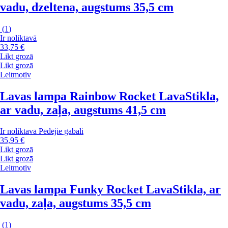
vadu, dzeltena, augstums 35,5 cm
(
1
)
Ir noliktavā
33,75 €
Likt grozā
Likt grozā
Leitmotiv
Lavas lampa Rainbow Rocket Lava
Stikla,
ar vadu, zaļa, augstums 41,5 cm
Ir noliktavā
Pēdējie gabali
35,95 €
Likt grozā
Likt grozā
Leitmotiv
Lavas lampa Funky Rocket Lava
Stikla, ar
vadu, zaļa, augstums 35,5 cm
(
1
)