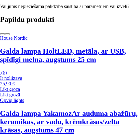
Vai jums nepieciešama palīdzība saistībā ar parametriem vai izvēli?
Papildu produkti
House Nordic
Galda lampa Holt
LED, metāla, ar USB,
spīdīgi melna, augstums 25 cm
(
6
)
Ir noliktavā
25,90 €
Likt grozā
Likt grozā
Opviq lights
Galda lampa Yakamoz
Ar auduma abažūru,
keramikas, ar vadu, krēmkrāsas/zelta
krāsas, augstums 47 cm