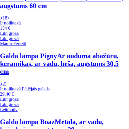
augstums 60 cm
(
18
)
Ir noliktavā
154 €
Likt grozā
Likt grozā
Mauro Ferretti
Galda lampa Pigny
Ar auduma abažūru,
keramikas, ar vadu, bēša, augstums 30,5
cm
(
2
)
Ir noliktavā
Pēdējais gabals
29,40 €
Likt grozā
Likt grozā
Leitmotiv
Galda lampa Boaz
Metāla, ar vadu,