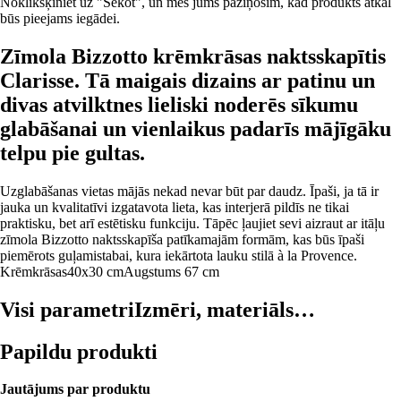
Noklikšķiniet uz "Sekot", un mēs jums paziņosim, kad produkts atkal
būs pieejams iegādei.
Zīmola Bizzotto krēmkrāsas naktsskapītis
Clarisse. Tā maigais dizains ar patinu un
divas atvilktnes lieliski noderēs sīkumu
glabāšanai un vienlaikus padarīs mājīgāku
telpu pie gultas.
Uzglabāšanas vietas mājās nekad nevar būt par daudz. Īpaši, ja tā ir
jauka un kvalitatīvi izgatavota lieta, kas interjerā pildīs ne tikai
praktisku, bet arī estētisku funkciju. Tāpēc ļaujiet sevi aizraut ar itāļu
zīmola Bizzotto naktsskapīša patīkamajām formām, kas būs īpaši
piemērots guļamistabai, kura iekārtota lauku stilā à la Provence.
Krēmkrāsas
40x30 cm
Augstums 67 cm
Visi parametri
Izmēri, materiāls…
Papildu produkti
Jautājums par produktu