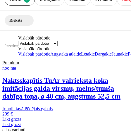
Rieksts
Vislabāk pārdotie
9 rezultāti
Vislabāk pārdotie
Vislabāk pārdotie
Augstākā atlaide
Lētākie
Dārgākie
Jaunākie
P
Premium
noo.ma
Naktsskapītis Tu
Ar valrieksta koka
imitācijas galda virsmu, melns/tumša
dabīga toņa, ø 40 cm, augstums 52,5 cm
Ir noliktavā
Pēdējais gabals
299 €
Likt grozā
Likt grozā
citas varianti