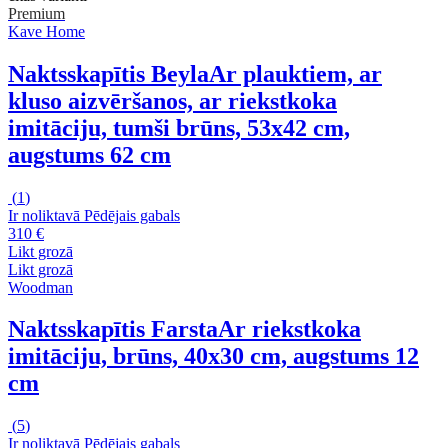
Premium
Kave Home
Naktsskapītis Beyla
Ar plauktiem, ar
kluso aizvēršanos, ar riekstkoka
imitāciju, tumši brūns, 53x42 cm,
augstums 62 cm
(
1
)
Ir noliktavā
Pēdējais gabals
310 €
Likt grozā
Likt grozā
Woodman
Naktsskapītis Farsta
Ar riekstkoka
imitāciju, brūns, 40x30 cm, augstums 12
cm
(
5
)
Ir noliktavā
Pēdējais gabals