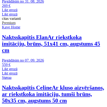
Piegādāsim no 31. 08. 2026
269 €
Likt grozā
Likt grozā
citas varianti
Premium
Kave Home
Naktsskapītis Elan
Ar riekstkoka
imitāciju, brūns, 51x41 cm, augstums 45
cm
Piegādāsim no 07. 09. 2026
559 €
Likt grozā
Likt grozā
Støraa
Naktsskapītis Celine
Ar kluso aizvēršanos,
ar riekstkoka imitāciju, tumši brūns,
50x35 cm, augstums 50 cm