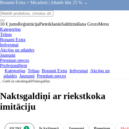
Bonami Extra × Micadoni |
Atlaide līdz 25 % →
10 € jums
Reģistrācija
Pieteikšanās
Salīdzināšana
Grozs
Menu
Kategorijas
Telpas
Bonami Extra
Iedvesmai
Akcijas un atlaides
Jaunumi
Premium preces
Profesionāļiem
Kategorijas
Telpas
Bonami Extra
Iedvesmai
Akcijas un
atlaides
Jaunumi
Premium preces
...
Galdi un rakstāmgaldi
Naktsgaldiņi
Naktsgaldiņi ar riekstkoka
imitāciju
Ir krājumā
Jaunumi
Premium
Akcij
FILTRI
1