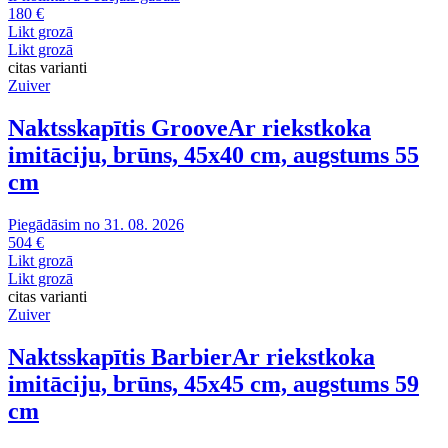
180 €
Likt grozā
Likt grozā
citas varianti
Zuiver
Naktsskapītis Groove
Ar riekstkoka
imitāciju, brūns, 45x40 cm, augstums 55
cm
Piegādāsim no 31. 08. 2026
504 €
Likt grozā
Likt grozā
citas varianti
Zuiver
Naktsskapītis Barbier
Ar riekstkoka
imitāciju, brūns, 45x45 cm, augstums 59
cm