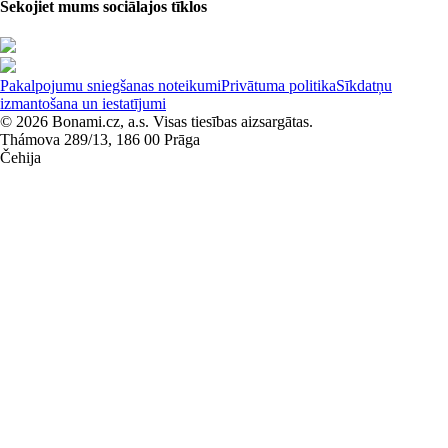
Sekojiet mums sociālajos tīklos
Pakalpojumu sniegšanas noteikumi
Privātuma politika
Sīkdatņu
izmantošana un iestatījumi
© 2026 Bonami.cz, a.s. Visas tiesības aizsargātas.
Thámova 289/13, 186 00 Prāga
Čehija