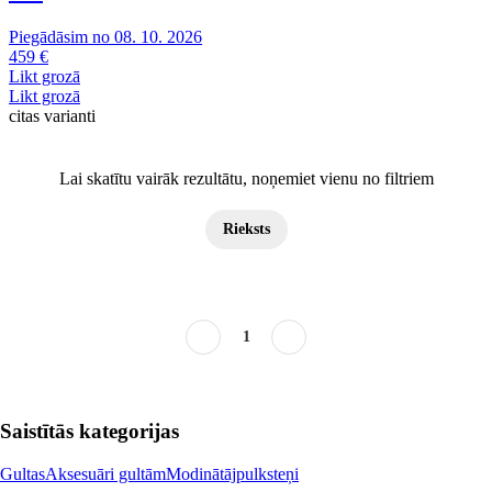
Piegādāsim no 08. 10. 2026
459 €
Likt grozā
Likt grozā
citas varianti
Lai skatītu vairāk rezultātu, noņemiet vienu no filtriem
Rieksts
1
Saistītās kategorijas
Gultas
Aksesuāri gultām
Modinātājpulksteņi