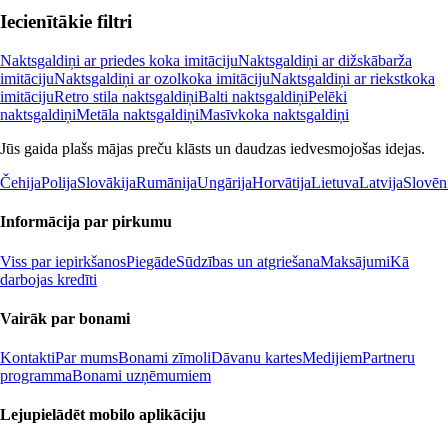
Iecienītākie filtri
Naktsgaldiņi ar priedes koka imitāciju
Naktsgaldiņi ar dižskābarža
imitāciju
Naktsgaldiņi ar ozolkoka imitāciju
Naktsgaldiņi ar riekstkoka
imitāciju
Retro stila naktsgaldiņi
Balti naktsgaldiņi
Pelēki
naktsgaldiņi
Metāla naktsgaldiņi
Masīvkoka naktsgaldiņi
Jūs gaida plašs mājas preču klāsts un daudzas iedvesmojošas idejas.
Čehija
Polija
Slovākija
Rumānija
Ungārija
Horvātija
Lietuva
Latvija
Slovēn
Informācija par pirkumu
Viss par iepirkšanos
Piegāde
Sūdzības un atgriešana
Maksājumi
Kā
darbojas kredīti
Vairāk par bonami
Kontakti
Par mums
Bonami zīmoli
Dāvanu kartes
Medijiem
Partneru
programma
Bonami uzņēmumiem
Lejupielādēt mobilo aplikāciju