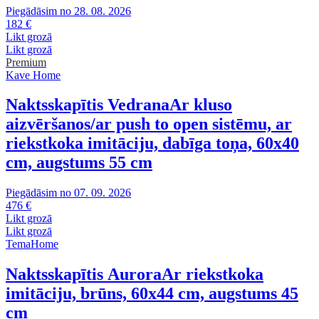
Piegādāsim no 28. 08. 2026
182 €
Likt grozā
Likt grozā
Premium
Kave Home
Naktsskapītis Vedrana
Ar kluso
aizvēršanos/ar push to open sistēmu, ar
riekstkoka imitāciju, dabīga toņa, 60x40
cm, augstums 55 cm
Piegādāsim no 07. 09. 2026
476 €
Likt grozā
Likt grozā
TemaHome
Naktsskapītis Aurora
Ar riekstkoka
imitāciju, brūns, 60x44 cm, augstums 45
cm