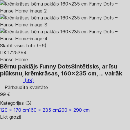
Skatīt visus foto
(+6)
ID: 1725394
Hanse Home
Bērnu paklājs Funny Dots
Sintētisks, ar īsu
plūksnu, krēmkrāsas, 160x235 cm
, …
vairāk
(
39
)
Pārbaudīta kvalitāte
99 €
Kategorijas (3)
120 x 170 cm
160 x 235 cm
200 x 290 cm
Likt grozā