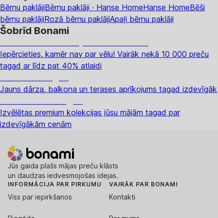
Bērnu paklāji
Bērnu paklāji · Hanse Home
Hanse Home
Bēši
bērnu paklāji
Rozā bērnu paklāji
Apaļi bērnu paklāji
Šobrīd Bonami
Summer Sale: līdz pat 40% atlaide
Iepērcieties, kamēr nav par vēlu! Vairāk nekā 10 000 preču
tagad ar līdz pat 40% atlaidi
Dārzs izdevīgāk
Jauns dārza, balkona un terases aprīkojums tagad izdevīgāk
Premium izdevīgāk
Izvēlētas premium kolekcijas jūsu mājām tagad par
izdevīgākām cenām
Jūs gaida plašs mājas preču klāsts
un daudzas iedvesmojošas idejas.
INFORMĀCIJA PAR PIRKUMU
VAIRĀK PAR BONAMI
Viss par iepirkšanos
Kontakti