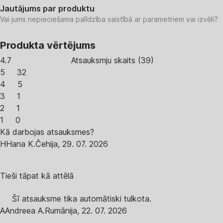
Jautājums par produktu
Vai jums nepieciešama palīdzība saistībā ar parametriem vai izvēli?
Produkta vērtējums
4.7
Atsauksmju skaits
(
39
)
5
32
4
5
3
1
2
1
1
0
Kā darbojas atsauksmes?
H
Hana K.
Čehija
,
29. 07. 2026
Tieši tāpat kā attēlā
Šī atsauksme tika automātiski tulkota.
A
Andreea A.
Rumānija
,
22. 07. 2026