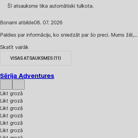
Šī atsauksme tika automātiski tulkota.
Bonami atbilde
08. 07. 2026
Paldies par informāciju, ko sniedzāt par šo preci. Mums žēl,...
Skatīt vairāk
VISAS ATSAUKSMES
(
11
)
Sērija Adventures
Likt grozā
Likt grozā
Likt grozā
Likt grozā
Likt grozā
Likt grozā
Likt grozā