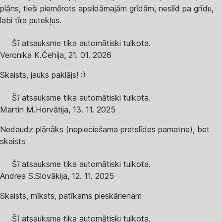
plāns, tieši piemērots apsildāmajām grīdām, neslīd pa grīdu,
labi tīra putekļus.
Šī atsauksme tika automātiski tulkota.
Veronika K.
Čehija
,
21. 01. 2026
Skaists, jauks paklājs! :)
Šī atsauksme tika automātiski tulkota.
Martin M.
Horvātija
,
13. 11. 2025
Nedaudz plānāks (nepieciešama pretslīdes pamatne), bet
skaists
Šī atsauksme tika automātiski tulkota.
Andrea S.
Slovākija
,
12. 11. 2025
Skaists, mīksts, patīkams pieskārienam
Šī atsauksme tika automātiski tulkota.