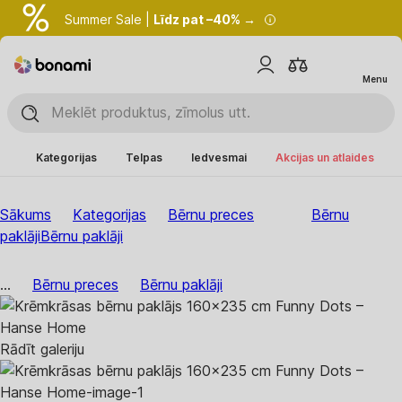
Summer Sale |
Līdz pat –40% →
Menu
Kategorijas
Telpas
Iedvesmai
Akcijas un atlaides
Sākums
Kategorijas
Bērnu preces
Bērnu
paklāji
Bērnu paklāji
...
Bērnu preces
Bērnu paklāji
Rādīt galeriju