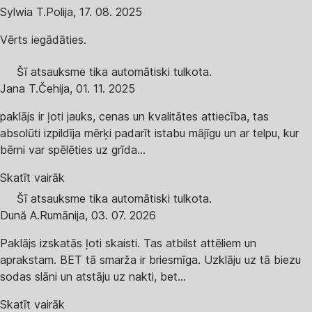
Sylwia T.
Polija
,
17. 08. 2025
Vērts iegādāties.
Šī atsauksme tika automātiski tulkota.
Jana T.
Čehija
,
01. 11. 2025
paklājs ir ļoti jauks, cenas un kvalitātes attiecība, tas
absolūti izpildīja mērķi padarīt istabu mājīgu un ar telpu, kur
bērni var spēlēties uz grīda...
Skatīt vairāk
Šī atsauksme tika automātiski tulkota.
Dună A.
Rumānija
,
03. 07. 2026
Paklājs izskatās ļoti skaisti. Tas atbilst attēliem un
aprakstam. BET tā smarža ir briesmīga. Uzklāju uz tā biezu
sodas slāni un atstāju uz nakti, bet...
Skatīt vairāk