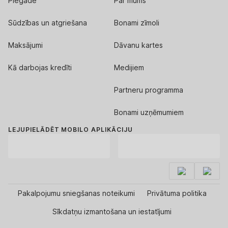
Piegāde
Par mums
Sūdzības un atgriešana
Bonami zīmoli
Maksājumi
Dāvanu kartes
Kā darbojas kredīti
Medijiem
Partneru programma
Bonami uzņēmumiem
LEJUPIELĀDĒT MOBILO APLIKĀCIJU
Pakalpojumu sniegšanas noteikumi
Privātuma politika
Sīkdatņu izmantošana un iestatījumi