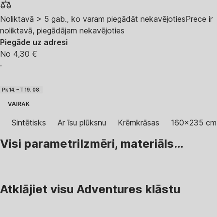
Noliktavā > 5 gab., ko varam piegādāt nekavējoties
Prece ir
noliktavā, piegādājam nekavējoties
Piegāde uz adresi
No 4,30 €
·
Pk 14. – T 19. 08.
VAIRĀK
Sintētisks
Ar īsu plūksnu
Krēmkrāsas
160x235 cm
Visi parametri
Izmēri, materiāls…
Atklājiet visu Adventures klāstu