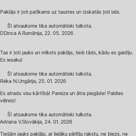
Paklājs ir ļoti patīkams uz taustes un izskatās ļoti labi.
Šī atsauksme tika automātiski tulkota.
D
Dinca A.
Rumānija
,
22. 05. 2026
Tas ir ļoti jauks un mīksts paklājs, tieši tāds, kādu es gaidīju.
Es iesaku!
Šī atsauksme tika automātiski tulkota.
Réka N.
Ungārija
,
25. 01. 2026
Es atradu visu kārtībā! Pareiza un ātra piegāde! Paldies
vēlreiz!
Šī atsauksme tika automātiski tulkota.
Adriana V.
Slovākija
,
24. 01. 2026
Tiešām jauks paklājs, ar lielāku pērlīšu rakstu, ne biezs, ne