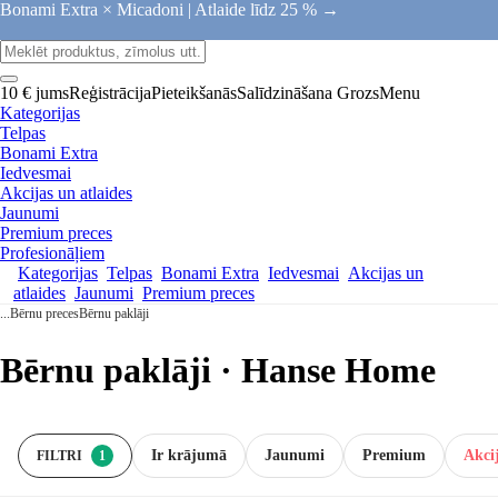
Bonami Extra × Micadoni |
Atlaide līdz 25 % →
10 € jums
Reģistrācija
Pieteikšanās
Salīdzināšana
Grozs
Menu
Kategorijas
Telpas
Bonami Extra
Iedvesmai
Akcijas un atlaides
Jaunumi
Premium preces
Profesionāļiem
Kategorijas
Telpas
Bonami Extra
Iedvesmai
Akcijas un
atlaides
Jaunumi
Premium preces
...
Bērnu preces
Bērnu paklāji
Bērnu paklāji · Hanse Home
Ir krājumā
Jaunumi
Premium
Akcij
FILTRI
1