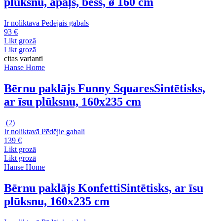
plūksnu, apaļš, bēšs, ø 160 cm
Ir noliktavā
Pēdējais gabals
93 €
Likt grozā
Likt grozā
citas varianti
Hanse Home
Bērnu paklājs Funny Squares
Sintētisks,
ar īsu plūksnu, 160x235 cm
(
2
)
Ir noliktavā
Pēdējie gabali
139 €
Likt grozā
Likt grozā
Hanse Home
Bērnu paklājs Konfetti
Sintētisks, ar īsu
plūksnu, 160x235 cm