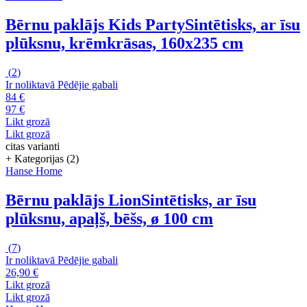
Bērnu paklājs Kids Party
Sintētisks, ar īsu
plūksnu, krēmkrāsas, 160x235 cm
(
2
)
Ir noliktavā
Pēdējie gabali
84 €
97 €
Likt grozā
Likt grozā
citas varianti
+ Kategorijas (2)
Hanse Home
Bērnu paklājs Lion
Sintētisks, ar īsu
plūksnu, apaļš, bēšs, ø 100 cm
(
7
)
Ir noliktavā
Pēdējie gabali
26,90 €
Likt grozā
Likt grozā