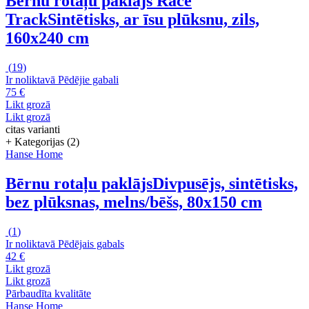
Bērnu rotaļu paklājs Race
Track
Sintētisks, ar īsu plūksnu, zils,
160x240 cm
(
19
)
Ir noliktavā
Pēdējie gabali
75 €
Likt grozā
Likt grozā
citas varianti
+ Kategorijas (2)
Hanse Home
Bērnu rotaļu paklājs
Divpusējs, sintētisks,
bez plūksnas, melns/bēšs, 80x150 cm
(
1
)
Ir noliktavā
Pēdējais gabals
42 €
Likt grozā
Likt grozā
Pārbaudīta kvalitāte
Hanse Home