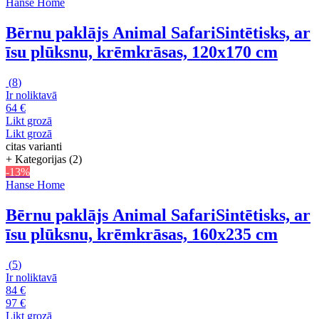
Hanse Home
Bērnu paklājs Animal Safari
Sintētisks, ar
īsu plūksnu, krēmkrāsas, 120x170 cm
(
8
)
Ir noliktavā
64 €
Likt grozā
Likt grozā
citas varianti
+ Kategorijas (2)
-13%
Hanse Home
Bērnu paklājs Animal Safari
Sintētisks, ar
īsu plūksnu, krēmkrāsas, 160x235 cm
(
5
)
Ir noliktavā
84 €
97 €
Likt grozā