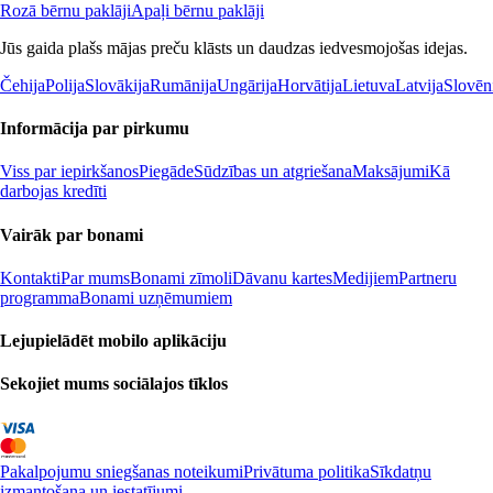
Rozā bērnu paklāji
Apaļi bērnu paklāji
Jūs gaida plašs mājas preču klāsts un daudzas iedvesmojošas idejas.
Čehija
Polija
Slovākija
Rumānija
Ungārija
Horvātija
Lietuva
Latvija
Slovēn
Informācija par pirkumu
Viss par iepirkšanos
Piegāde
Sūdzības un atgriešana
Maksājumi
Kā
darbojas kredīti
Vairāk par bonami
Kontakti
Par mums
Bonami zīmoli
Dāvanu kartes
Medijiem
Partneru
programma
Bonami uzņēmumiem
Lejupielādēt mobilo aplikāciju
Sekojiet mums sociālajos tīklos
Pakalpojumu sniegšanas noteikumi
Privātuma politika
Sīkdatņu
izmantošana un iestatījumi