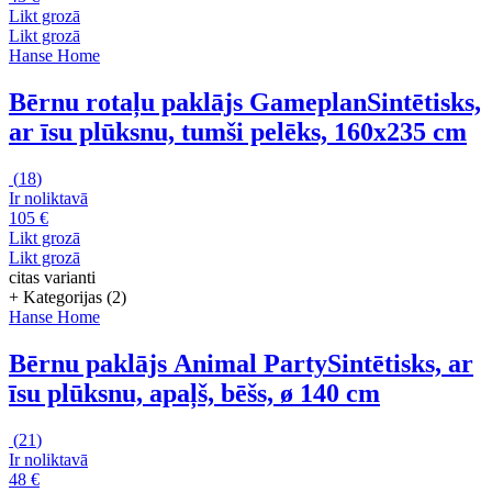
Likt grozā
Likt grozā
Hanse Home
Bērnu rotaļu paklājs Gameplan
Sintētisks,
ar īsu plūksnu, tumši pelēks, 160x235 cm
(
18
)
Ir noliktavā
105 €
Likt grozā
Likt grozā
citas varianti
+ Kategorijas (2)
Hanse Home
Bērnu paklājs Animal Party
Sintētisks, ar
īsu plūksnu, apaļš, bēšs, ø 140 cm
(
21
)
Ir noliktavā
48 €