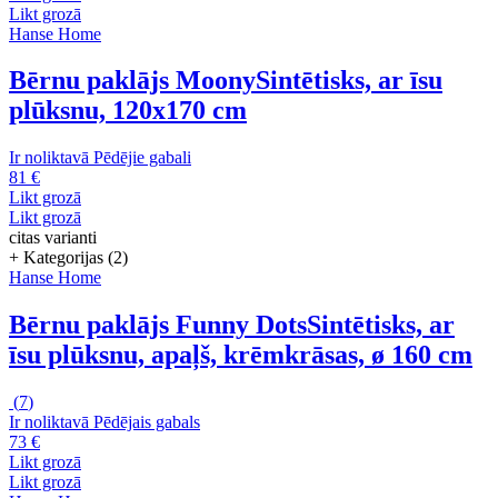
Likt grozā
Hanse Home
Bērnu paklājs Moony
Sintētisks, ar īsu
plūksnu, 120x170 cm
Ir noliktavā
Pēdējie gabali
81 €
Likt grozā
Likt grozā
citas varianti
+ Kategorijas (2)
Hanse Home
Bērnu paklājs Funny Dots
Sintētisks, ar
īsu plūksnu, apaļš, krēmkrāsas, ø 160 cm
(
7
)
Ir noliktavā
Pēdējais gabals
73 €
Likt grozā
Likt grozā