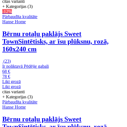
citas varianti
+ Kategorijas (3)
-12%
Pārbaudīta kvalitāte
Hanse Home
Bērnu rotaļu paklājs Sweet
Town
Sintētisks, ar īsu plūksnu, rozā,
160x240 cm
(
23
)
Ir noliktavā
Pēdējie gabali
68 €
78 €
Likt grozā
Likt grozā
citas varianti
+ Kategorijas (3)
Pārbaudīta kvalitāte
Hanse Home
Bērnu rotaļu paklājs Sweet
Town
Sintētisks, ar īsu plūksnu, rozā,