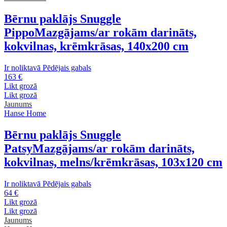
Bērnu paklājs Snuggle
Pippo
Mazgājams/ar rokām darināts,
kokvilnas, krēmkrāsas, 140x200 cm
Ir noliktavā
Pēdējais gabals
163 €
Likt grozā
Likt grozā
Jaunums
Hanse Home
Bērnu paklājs Snuggle
Patsy
Mazgājams/ar rokām darināts,
kokvilnas, melns/krēmkrāsas, 103x120 cm
Ir noliktavā
Pēdējais gabals
64 €
Likt grozā
Likt grozā
Jaunums