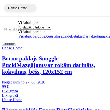
Hanse Home
Vislabāk pārdotie
104 rezultāti
Vislabāk pārdotie
Vislabāk pārdotie
Augstākā atlaide
Lētākie
Dārgākie
Jaunāki
Jaunums
Hanse Home
Bērnu paklājs Snuggle
Pucki
Mazgājams/ar rokām darināts,
kokvilnas, bēšs, 120x152 cm
Piegādāsim no 27. 08. 2026
99 €
Likt grozā
Likt grozā
Hanse Home