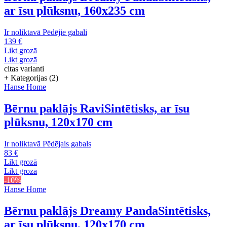
ar īsu plūksnu, 160x235 cm
Ir noliktavā
Pēdējie gabali
139 €
Likt grozā
Likt grozā
citas varianti
+ Kategorijas (2)
Hanse Home
Bērnu paklājs Ravi
Sintētisks, ar īsu
plūksnu, 120x170 cm
Ir noliktavā
Pēdējais gabals
83 €
Likt grozā
Likt grozā
-10%
Hanse Home
Bērnu paklājs Dreamy Panda
Sintētisks,
ar īsu plūksnu, 120x170 cm