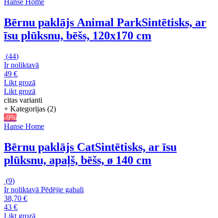
Hanse Home
Bērnu paklājs Animal Park
Sintētisks, ar
īsu plūksnu, bēšs, 120x170 cm
(
44
)
Ir noliktavā
49 €
Likt grozā
Likt grozā
citas varianti
+ Kategorijas (2)
-9%
Hanse Home
Bērnu paklājs Cat
Sintētisks, ar īsu
plūksnu, apaļš, bēšs, ø 140 cm
(
9
)
Ir noliktavā
Pēdējie gabali
38,70 €
43 €
Likt grozā