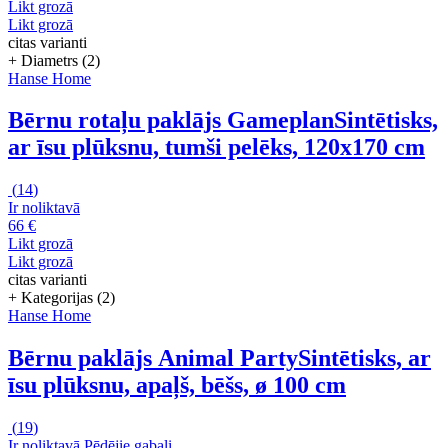
Likt grozā
Likt grozā
citas varianti
+ Diametrs (2)
Hanse Home
Bērnu rotaļu paklājs Gameplan
Sintētisks,
ar īsu plūksnu, tumši pelēks, 120x170 cm
(
14
)
Ir noliktavā
66 €
Likt grozā
Likt grozā
citas varianti
+ Kategorijas (2)
Hanse Home
Bērnu paklājs Animal Party
Sintētisks, ar
īsu plūksnu, apaļš, bēšs, ø 100 cm
(
19
)
Ir noliktavā
Pēdējie gabali