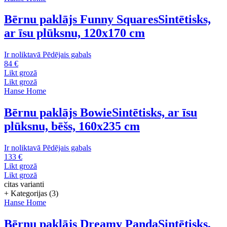
Bērnu paklājs Funny Squares
Sintētisks,
ar īsu plūksnu, 120x170 cm
Ir noliktavā
Pēdējais gabals
84 €
Likt grozā
Likt grozā
Hanse Home
Bērnu paklājs Bowie
Sintētisks, ar īsu
plūksnu, bēšs, 160x235 cm
Ir noliktavā
Pēdējais gabals
133 €
Likt grozā
Likt grozā
citas varianti
+ Kategorijas (3)
Hanse Home
Bērnu paklājs Dreamy Panda
Sintētisks,