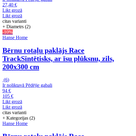
27,40 €
Likt grozā
Likt grozā
citas varianti
+ Diametrs (2)
-10%
Hanse Home
Bērnu rotaļu paklājs Race
Track
Sintētisks, ar īsu plūksnu, zils,
200x300 cm
(
6
)
Ir noliktavā
Pēdējie gabali
94 €
105 €
Likt grozā
Likt grozā
citas varianti
+ Kategorijas (2)
Hanse Home