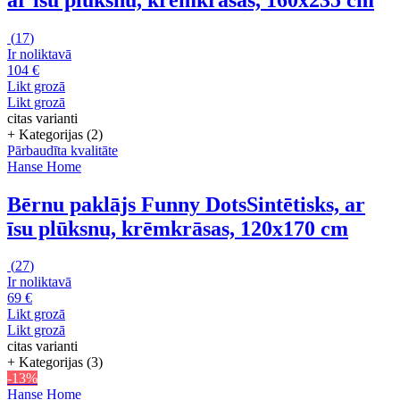
(
17
)
Ir noliktavā
104 €
Likt grozā
Likt grozā
citas varianti
+ Kategorijas (2)
Pārbaudīta kvalitāte
Hanse Home
Bērnu paklājs Funny Dots
Sintētisks, ar
īsu plūksnu, krēmkrāsas, 120x170 cm
(
27
)
Ir noliktavā
69 €
Likt grozā
Likt grozā
citas varianti
+ Kategorijas (3)
-13%
Hanse Home