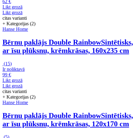
62 €
Likt grozā
Likt grozā
citas varianti
+ Kategorijas (2)
Hanse Home
Bērnu paklājs Double Rainbow
Sintētisks,
ar īsu plūksnu, krēmkrāsas, 160x235 cm
(
15
)
Ir noliktavā
99 €
Likt grozā
Likt grozā
citas varianti
+ Kategorijas (2)
Hanse Home
Bērnu paklājs Double Rainbow
Sintētisks,
ar īsu plūksnu, krēmkrāsas, 120x170 cm
(
5
)