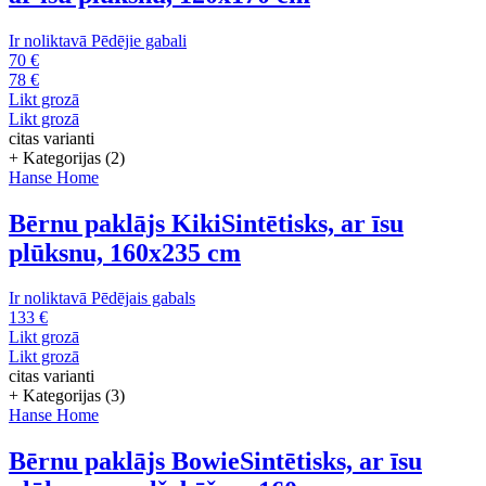
Ir noliktavā
Pēdējie gabali
70 €
78 €
Likt grozā
Likt grozā
citas varianti
+ Kategorijas (2)
Hanse Home
Bērnu paklājs Kiki
Sintētisks, ar īsu
plūksnu, 160x235 cm
Ir noliktavā
Pēdējais gabals
133 €
Likt grozā
Likt grozā
citas varianti
+ Kategorijas (3)
Hanse Home
Bērnu paklājs Bowie
Sintētisks, ar īsu