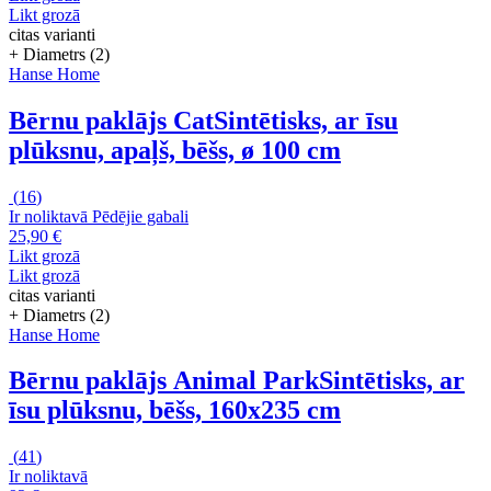
Likt grozā
citas varianti
+ Diametrs (2)
Hanse Home
Bērnu paklājs Cat
Sintētisks, ar īsu
plūksnu, apaļš, bēšs, ø 100 cm
(
16
)
Ir noliktavā
Pēdējie gabali
25,90 €
Likt grozā
Likt grozā
citas varianti
+ Diametrs (2)
Hanse Home
Bērnu paklājs Animal Park
Sintētisks, ar
īsu plūksnu, bēšs, 160x235 cm
(
41
)
Ir noliktavā