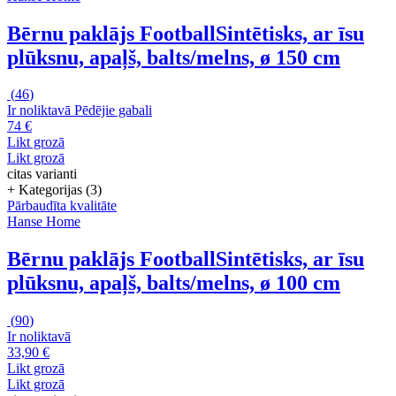
Bērnu paklājs Football
Sintētisks, ar īsu
plūksnu, apaļš, balts/melns, ø 150 cm
(
46
)
Ir noliktavā
Pēdējie gabali
74 €
Likt grozā
Likt grozā
citas varianti
+ Kategorijas (3)
Pārbaudīta kvalitāte
Hanse Home
Bērnu paklājs Football
Sintētisks, ar īsu
plūksnu, apaļš, balts/melns, ø 100 cm
(
90
)
Ir noliktavā
33,90 €
Likt grozā
Likt grozā