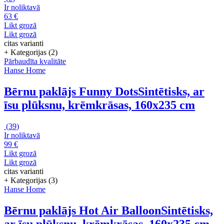
Ir noliktavā
63 €
Likt grozā
Likt grozā
citas varianti
+ Kategorijas (2)
Pārbaudīta kvalitāte
Hanse Home
Bērnu paklājs Funny Dots
Sintētisks, ar
īsu plūksnu, krēmkrāsas, 160x235 cm
(
39
)
Ir noliktavā
99 €
Likt grozā
Likt grozā
citas varianti
+ Kategorijas (3)
Hanse Home
Bērnu paklājs Hot Air Balloon
Sintētisks,
ar īsu plūksnu, krēmkrāsas, 160x235 cm