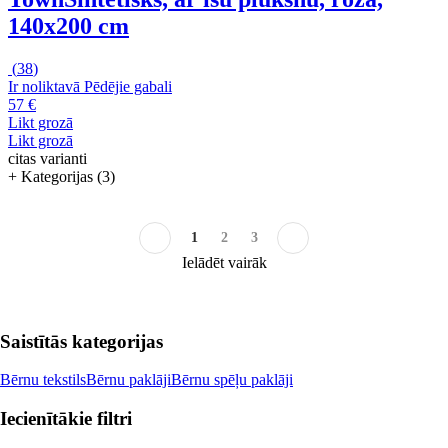
140x200 cm
(
38
)
Ir noliktavā
Pēdējie gabali
57 €
Likt grozā
Likt grozā
citas varianti
+ Kategorijas (3)
1
2
3
Ielādēt vairāk
Saistītās kategorijas
Bērnu tekstils
Bērnu paklāji
Bērnu spēļu paklāji
Iecienītākie filtri