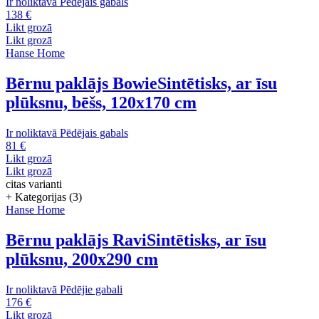
Ir noliktavā
Pēdējais gabals
138 €
Likt grozā
Likt grozā
Hanse Home
Bērnu paklājs Bowie
Sintētisks, ar īsu
plūksnu, bēšs, 120x170 cm
Ir noliktavā
Pēdējais gabals
81 €
Likt grozā
Likt grozā
citas varianti
+ Kategorijas (3)
Hanse Home
Bērnu paklājs Ravi
Sintētisks, ar īsu
plūksnu, 200x290 cm
Ir noliktavā
Pēdējie gabali
176 €
Likt grozā