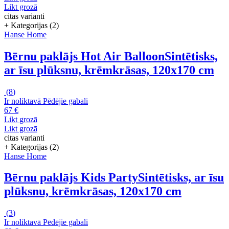
Likt grozā
citas varianti
+ Kategorijas (2)
Hanse Home
Bērnu paklājs Hot Air Balloon
Sintētisks,
ar īsu plūksnu, krēmkrāsas, 120x170 cm
(
8
)
Ir noliktavā
Pēdējie gabali
67 €
Likt grozā
Likt grozā
citas varianti
+ Kategorijas (2)
Hanse Home
Bērnu paklājs Kids Party
Sintētisks, ar īsu
plūksnu, krēmkrāsas, 120x170 cm
(
3
)
Ir noliktavā
Pēdējie gabali