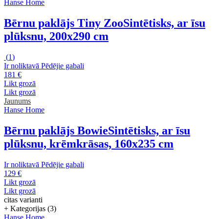
Hanse Home
Bērnu paklājs Tiny Zoo
Sintētisks, ar īsu
plūksnu, 200x290 cm
(
1
)
Ir noliktavā
Pēdējie gabali
181 €
Likt grozā
Likt grozā
Jaunums
Hanse Home
Bērnu paklājs Bowie
Sintētisks, ar īsu
plūksnu, krēmkrāsas, 160x235 cm
Ir noliktavā
Pēdējie gabali
129 €
Likt grozā
Likt grozā
citas varianti
+ Kategorijas (3)
Hanse Home