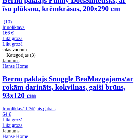
Bērnu paklājs Funny Dots
Sintētisks, ar
īsu plūksnu, krēmkrāsas, 200x290 cm
(
10
)
Ir noliktavā
166 €
Likt grozā
Likt grozā
citas varianti
+ Kategorijas (3)
Jaunums
Hanse Home
Bērnu paklājs Snuggle Bea
Mazgājams/ar
rokām darināts, kokvilnas, gaiši brūns,
93x120 cm
Ir noliktavā
Pēdējais gabals
64 €
Likt grozā
Likt grozā
Jaunums
Hanse Home