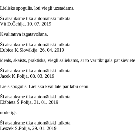
Lielisks spogulis, ļoti viegli uzstādāms.
Šī atsauksme tika automātiski tulkota.
Vít D.
Čehija
,
10. 07. 2019
Kvalitatīva izgatavošana.
Šī atsauksme tika automātiski tulkota.
Ľubica K.
Slovākija
,
26. 04. 2019
ideāls, skaists, praktisks, viegli saliekams, ar to var tikt galā pat sieviete
Šī atsauksme tika automātiski tulkota.
Jacek K.
Polija
,
08. 03. 2019
Liels spogulis. Lieliska kvalitāte par labu cenu.
Šī atsauksme tika automātiski tulkota.
Elżbieta Ś.
Polija
,
31. 01. 2019
noderīgs
Šī atsauksme tika automātiski tulkota.
Leszek S.
Polija
,
29. 01. 2019