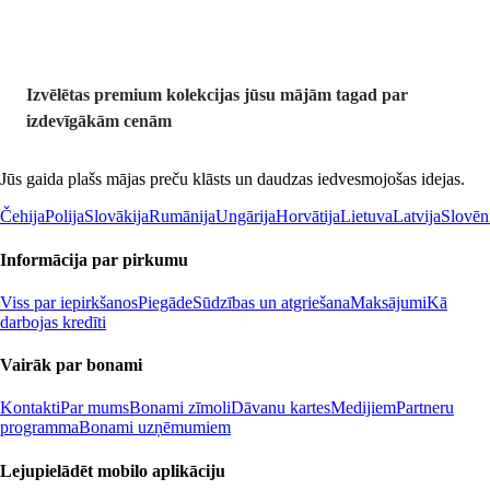
Izvēlētas premium kolekcijas jūsu mājām tagad par
izdevīgākām cenām
Jūs gaida plašs mājas preču klāsts un daudzas iedvesmojošas idejas.
Čehija
Polija
Slovākija
Rumānija
Ungārija
Horvātija
Lietuva
Latvija
Slovēn
Informācija par pirkumu
Viss par iepirkšanos
Piegāde
Sūdzības un atgriešana
Maksājumi
Kā
darbojas kredīti
Vairāk par bonami
Kontakti
Par mums
Bonami zīmoli
Dāvanu kartes
Medijiem
Partneru
programma
Bonami uzņēmumiem
Lejupielādēt mobilo aplikāciju