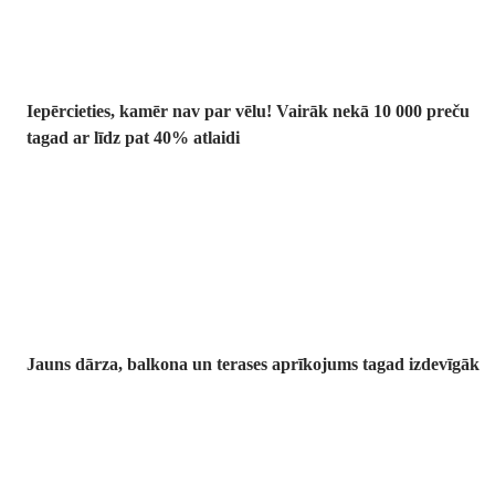
atlaide
Iepērcieties, kamēr nav par vēlu! Vairāk nekā 10 000 preču
tagad ar līdz pat 40% atlaidi
Dārzs izdevīgāk
Jauns dārza, balkona un terases aprīkojums tagad izdevīgāk
Premium
izdevīgāk