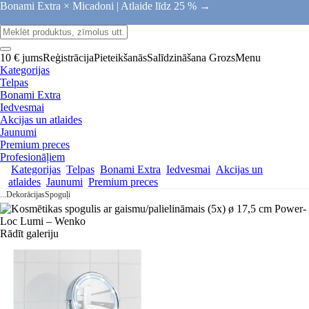
Bonami Extra × Micadoni |
Atlaide līdz 25 % →
10 € jums
Reģistrācija
Pieteikšanās
Salīdzināšana
Grozs
Menu
Kategorijas
Telpas
Bonami Extra
Iedvesmai
Akcijas un atlaides
Jaunumi
Premium preces
Profesionāļiem
Kategorijas
Telpas
Bonami Extra
Iedvesmai
Akcijas un
atlaides
Jaunumi
Premium preces
...
Dekorācijas
Spoguļi
Rādīt galeriju