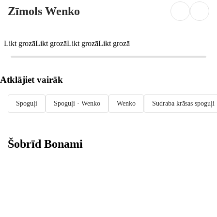
Zīmols Wenko
Likt grozā
Likt grozā
Likt grozā
Likt grozā
Atklājiet vairāk
Spoguļi
Spoguļi · Wenko
Wenko
Sudraba krāsas spoguļi
Šobrīd Bonami
Summer Sale:
līdz pat 40%