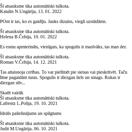
Šī atsauksme tika automātiski tulkota.
Katalin N.
Ungārija
,
13. 01. 2022
POnt ir tas, ko es gaidīju. Jauks dizains, viegli uzstādāms.
Šī atsauksme tika automātiski tulkota.
Helena B.
Čehija
,
10. 01. 2022
Es esmu apmierināts, vienīgais, ka spogulis ir masīvāks, tas man der.
Šī atsauksme tika automātiski tulkota.
Roman V.
Čehija
,
14. 12. 2021
Tas attaisnoja cerības. To var pielīmēt pie sienas vai pieskrūvēt. Taču
līme pagaidām turas. Spogulis ir diezgan liels un smags. Rokas ir
diezgan stīv...
Skatīt vairāk
Šī atsauksme tika automātiski tulkota.
Lafrentz L.
Polija
,
19. 10. 2021
Ideāls palielinājums un spilgtums
Šī atsauksme tika automātiski tulkota.
Judit M.
Ungārija
,
06. 10. 2021