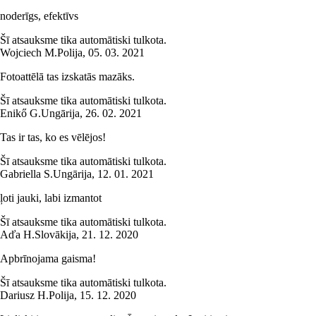
noderīgs, efektīvs
Šī atsauksme tika automātiski tulkota.
Wojciech M.
Polija
,
05. 03. 2021
Fotoattēlā tas izskatās mazāks.
Šī atsauksme tika automātiski tulkota.
Enikő G.
Ungārija
,
26. 02. 2021
Tas ir tas, ko es vēlējos!
Šī atsauksme tika automātiski tulkota.
Gabriella S.
Ungārija
,
12. 01. 2021
ļoti jauki, labi izmantot
Šī atsauksme tika automātiski tulkota.
Aďa H.
Slovākija
,
21. 12. 2020
Apbrīnojama gaisma!
Šī atsauksme tika automātiski tulkota.
Dariusz H.
Polija
,
15. 12. 2020