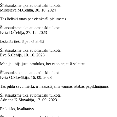
Šī atsauksme tika automātiski tulkota.
Miroslava M.
Čehija
,
30. 10. 2024
Tās lieliski turas pat vienkārši pielīmētas.
Šī atsauksme tika automātiski tulkota.
Iveta D.
Čehija
,
27. 12. 2023
Izskatās tieši tāpat kā attēlā
Šī atsauksme tika automātiski tulkota.
Eva S.
Čehija
,
10. 10. 2023
Man jau bija jūsu produkts, bet es to nejauši salauzu
Šī atsauksme tika automātiski tulkota.
Iveta O.
Slovākija
,
16. 09. 2023
Tas pilda savu mērķi, ir neaizstājams vannas istabas papildinājums
Šī atsauksme tika automātiski tulkota.
Adriana K.
Slovākija
,
13. 09. 2023
Praktisks, kvalitatīvs