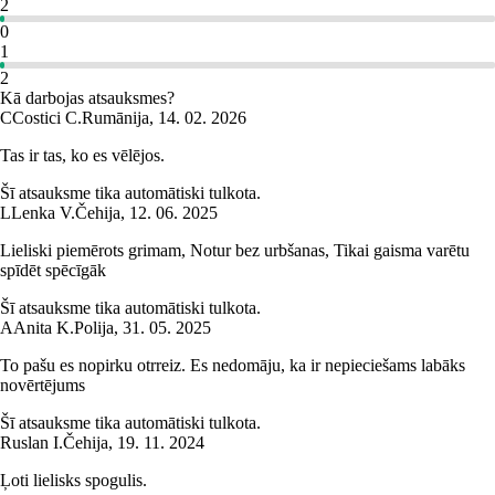
2
0
1
2
Kā darbojas atsauksmes?
C
Costici C.
Rumānija
,
14. 02. 2026
Tas ir tas, ko es vēlējos.
Šī atsauksme tika automātiski tulkota.
L
Lenka V.
Čehija
,
12. 06. 2025
Lieliski piemērots grimam, Notur bez urbšanas, Tikai gaisma varētu
spīdēt spēcīgāk
Šī atsauksme tika automātiski tulkota.
A
Anita K.
Polija
,
31. 05. 2025
To pašu es nopirku otrreiz. Es nedomāju, ka ir nepieciešams labāks
novērtējums
Šī atsauksme tika automātiski tulkota.
Ruslan I.
Čehija
,
19. 11. 2024
Ļoti lielisks spogulis.