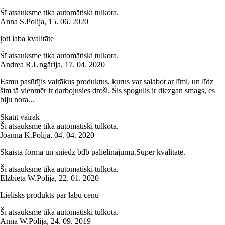
Šī atsauksme tika automātiski tulkota.
Anna S.
Polija
,
15. 06. 2020
ļoti laba kvalitāte
Šī atsauksme tika automātiski tulkota.
Andrea R.
Ungārija
,
17. 04. 2020
Esmu pasūtījis vairākus produktus, kurus var salabot ar līmi, un līdz
šim tā vienmēr ir darbojusies droši. Šis spogulis ir diezgan smags, es
biju nora...
Skatīt vairāk
Šī atsauksme tika automātiski tulkota.
Joanna K.
Polija
,
04. 04. 2020
Skaista forma un sniedz bdb palielinājumu.Super kvalitāte.
Šī atsauksme tika automātiski tulkota.
Elżbieta W.
Polija
,
22. 01. 2020
Lielisks produkts par labu cenu
Šī atsauksme tika automātiski tulkota.
Anna W.
Polija
,
24. 09. 2019