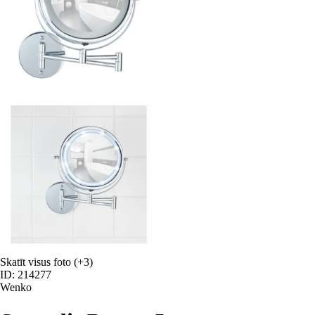
Skatīt visus foto
(+3)
ID: 214277
Wenko