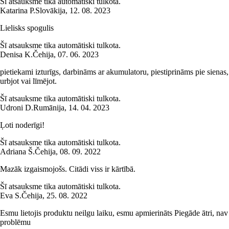
Šī atsauksme tika automātiski tulkota.
Katarina P.
Slovākija
,
12. 08. 2023
Lielisks spogulis
Šī atsauksme tika automātiski tulkota.
Denisa K.
Čehija
,
07. 06. 2023
pietiekami izturīgs, darbināms ar akumulatoru, piestiprināms pie sienas,
urbjot vai līmējot.
Šī atsauksme tika automātiski tulkota.
Udroni D.
Rumānija
,
14. 04. 2023
Ļoti noderīgi!
Šī atsauksme tika automātiski tulkota.
Adriana Š.
Čehija
,
08. 09. 2022
Mazāk izgaismojošs. Citādi viss ir kārtībā.
Šī atsauksme tika automātiski tulkota.
Eva S.
Čehija
,
25. 08. 2022
Esmu lietojis produktu neilgu laiku, esmu apmierināts Piegāde ātri, nav
problēmu