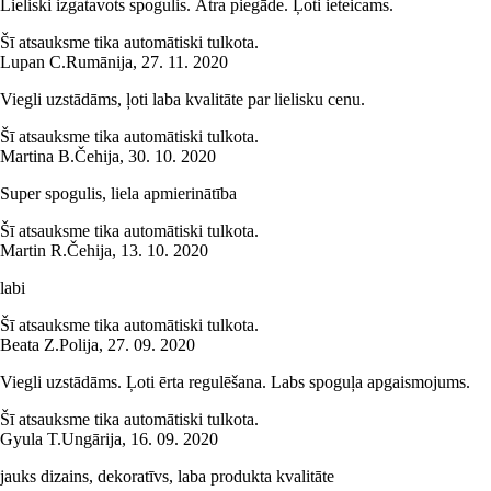
Lieliski izgatavots spogulis. Ātra piegāde. Ļoti ieteicams.
Šī atsauksme tika automātiski tulkota.
Lupan C.
Rumānija
,
27. 11. 2020
Viegli uzstādāms, ļoti laba kvalitāte par lielisku cenu.
Šī atsauksme tika automātiski tulkota.
Martina B.
Čehija
,
30. 10. 2020
Super spogulis, liela apmierinātība
Šī atsauksme tika automātiski tulkota.
Martin R.
Čehija
,
13. 10. 2020
labi
Šī atsauksme tika automātiski tulkota.
Beata Z.
Polija
,
27. 09. 2020
Viegli uzstādāms. Ļoti ērta regulēšana. Labs spoguļa apgaismojums.
Šī atsauksme tika automātiski tulkota.
Gyula T.
Ungārija
,
16. 09. 2020
jauks dizains, dekoratīvs, laba produkta kvalitāte