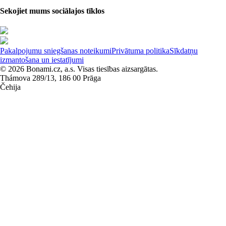
Sekojiet mums sociālajos tīklos
Pakalpojumu sniegšanas noteikumi
Privātuma politika
Sīkdatņu
izmantošana un iestatījumi
© 2026 Bonami.cz, a.s. Visas tiesības aizsargātas.
Thámova 289/13, 186 00 Prāga
Čehija