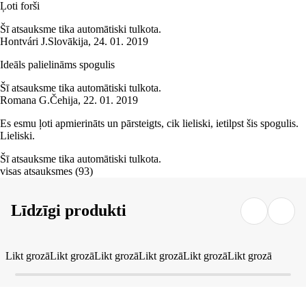
Ļoti forši
Šī atsauksme tika automātiski tulkota.
Hontvári J.
Slovākija
,
24. 01. 2019
Ideāls palielināms spogulis
Šī atsauksme tika automātiski tulkota.
Romana G.
Čehija
,
22. 01. 2019
Es esmu ļoti apmierināts un pārsteigts, cik lieliski, ietilpst šis spogulis.
Lieliski.
Šī atsauksme tika automātiski tulkota.
visas atsauksmes
(
93
)
Līdzīgi produkti
Likt grozā
Likt grozā
Likt grozā
Likt grozā
Likt grozā
Likt grozā