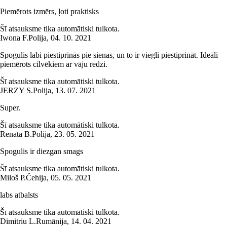
Piemērots izmērs, ļoti praktisks
Šī atsauksme tika automātiski tulkota.
Iwona F.
Polija
,
04. 10. 2021
Spogulis labi piestiprinās pie sienas, un to ir viegli piestiprināt. Ideāli
piemērots cilvēkiem ar vāju redzi.
Šī atsauksme tika automātiski tulkota.
JERZY S.
Polija
,
13. 07. 2021
Super.
Šī atsauksme tika automātiski tulkota.
Renata B.
Polija
,
23. 05. 2021
Spogulis ir diezgan smags
Šī atsauksme tika automātiski tulkota.
Miloš P.
Čehija
,
05. 05. 2021
labs atbalsts
Šī atsauksme tika automātiski tulkota.
Dimitriu L.
Rumānija
,
14. 04. 2021