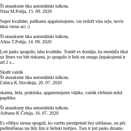
Šī atsauksme tika automātiski tulkota.
Nina M.
Polija
,
15. 09. 2020
Super kvalitāte, patīkams apgaismojums, var redzēt visu seju, nevis
tikai vienu aci :)
Šī atsauksme tika automātiski tulkota.
Alina T.
Polija
,
14. 09. 2020
Ļoti jauks spogulis, laba kvalitāte. Tomēr es domāju, ka montāža tikai
uz līmes var būt riskanta, jo spogulis ir liels un smags (iepakojumā ir
arī 2 s...
Skatīt vairāk
Šī atsauksme tika automātiski tulkota.
Ľubica K.
Slovākija
,
20. 07. 2020
skaista, liela, praktiska, apgaismojums vājāks, vairāk efektam nekā
papildus
Šī atsauksme tika automātiski tulkota.
Adriana K.
Čehija
,
16. 07. 2020
Es vēlējos sienas spoguli, ko varētu piestiprināt bez urbšanas, un pēc
pielīmēšanas tas līdz šim ir lieliski turējies. Tam ir ļoti jauks dizains.