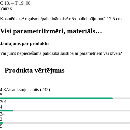
C 13. – T 19. 08.
Vairāk
Kosmētikas
Ar gaismu/palielināmais
Ar 5x palielinājumu
Ø 17,5 cm
Visi parametri
Izmēri, materiāls…
Jautājums par produktu
Vai jums nepieciešama palīdzība saistībā ar parametriem vai izvēli?
Produkta vērtējums
4.8
Atsauksmju skaits
(
232
)
5
201
4
24
3
5