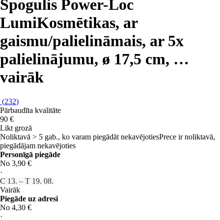
Spogulis Power-Loc
Lumi
Kosmētikas, ar
gaismu/palielināmais, ar 5x
palielinājumu, ø 17,5 cm
, …
vairāk
(
232
)
Pārbaudīta kvalitāte
90 €
Likt grozā
Noliktavā > 5 gab., ko varam piegādāt nekavējoties
Prece ir noliktavā,
piegādājam nekavējoties
Personīgā piegāde
No 3,90 €
·
C 13. – T 19. 08.
Vairāk
Piegāde uz adresi
No 4,30 €
·