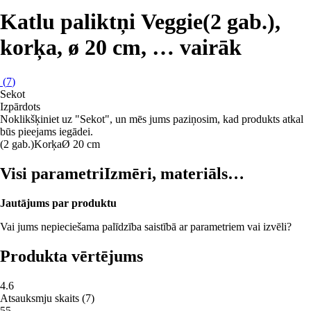
Katlu paliktņi Veggie
(2 gab.),
korķa, ø 20 cm
, …
vairāk
(
7
)
Sekot
Izpārdots
Noklikšķiniet uz "Sekot", un mēs jums paziņosim, kad produkts atkal
būs pieejams iegādei.
(2 gab.)
Korķa
Ø 20 cm
Visi parametri
Izmēri, materiāls…
Jautājums par produktu
Vai jums nepieciešama palīdzība saistībā ar parametriem vai izvēli?
Produkta vērtējums
4.6
Atsauksmju skaits
(
7
)
5
5