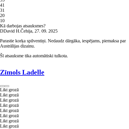
4
1
3
1
2
0
1
0
Kā darbojas atsauksmes?
D
David H.
Čehija
,
27. 09. 2025
Parastie korķa spilventiņi. Nedaudz dārgāka, iespējams, piemaksa par
Austrālijas dizainu.
Šī atsauksme tika automātiski tulkota.
Zīmols Ladelle
Likt grozā
Likt grozā
Likt grozā
Likt grozā
Likt grozā
Likt grozā
Likt grozā
Likt grozā