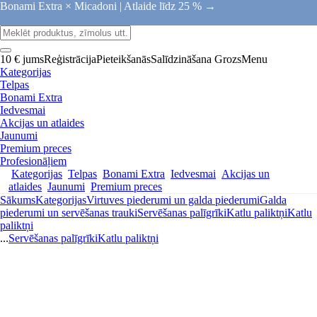
Bonami Extra × Micadoni |
Atlaide līdz 25 % →
10 € jums
Reģistrācija
Pieteikšanās
Salīdzināšana
Grozs
Menu
Kategorijas
Telpas
Bonami Extra
Iedvesmai
Akcijas un atlaides
Jaunumi
Premium preces
Profesionāļiem
Kategorijas
Telpas
Bonami Extra
Iedvesmai
Akcijas un
atlaides
Jaunumi
Premium preces
Sākums
Kategorijas
Virtuves piederumi un galda piederumi
Galda
piederumi un servēšanas trauki
Servēšanas palīgrīki
Katlu paliktņi
Katlu
paliktņi
...
Servēšanas palīgrīki
Katlu paliktņi