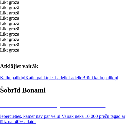
Likt grozā
Likt grozā
Likt grozā
Likt grozā
Likt grozā
Likt grozā
Likt grozā
Likt grozā
Likt grozā
Likt grozā
Atklājiet vairāk
Katlu paliktņi
Katlu paliktņi · Ladelle
Ladelle
Brūni katlu paliktņi
Šobrīd Bonami
Summer Sale: līdz pat 40% atlaide
Iepērcieties, kamēr nav par vēlu! Vairāk nekā 10 000 preču tagad ar
līdz pat 40% atlaidi