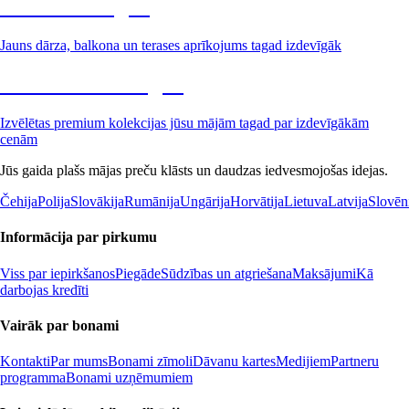
Dārzs izdevīgāk
Jauns dārza, balkona un terases aprīkojums tagad izdevīgāk
Premium izdevīgāk
Izvēlētas premium kolekcijas jūsu mājām tagad par izdevīgākām
cenām
Jūs gaida plašs mājas preču klāsts un daudzas iedvesmojošas idejas.
Čehija
Polija
Slovākija
Rumānija
Ungārija
Horvātija
Lietuva
Latvija
Slovēn
Informācija par pirkumu
Viss par iepirkšanos
Piegāde
Sūdzības un atgriešana
Maksājumi
Kā
darbojas kredīti
Vairāk par bonami
Kontakti
Par mums
Bonami zīmoli
Dāvanu kartes
Medijiem
Partneru
programma
Bonami uzņēmumiem