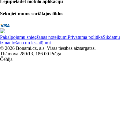
Lejupielādēt mobilo aplikāciju
Sekojiet mums sociālajos tīklos
Pakalpojumu sniegšanas noteikumi
Privātuma politika
Sīkdatņu
izmantošana un iestatījumi
© 2026 Bonami.cz, a.s. Visas tiesības aizsargātas.
Thámova 289/13, 186 00 Prāga
Čehija