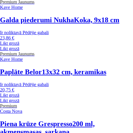
Premium
Jaunums
Kave Home
Galda piederumi Nukha
Koka, 9x18 cm
Ir noliktavā
Pēdējie gabali
23,86 €
Likt grozā
Likt grozā
Premium
Jaunums
Kave Home
Paplāte Belor
13x32 cm, keramikas
Ir noliktavā
Pēdējie gabali
20,75 €
Likt grozā
Likt grozā
Premium
Costa Nova
Piena krūze Grespresso
200 ml,
akmensmasas, sarkana