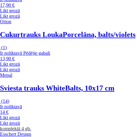
17,90 €
Likt grozā
Likt grozā
Orion
Cukurtrauks Louka
Porcelāna, balts/violets
(
1
)
Ir noliktavā
Pēdējie gabali
13,90 €
Likt grozā
Likt grozā
Mepal
Sviesta trauks White
Balts, 10x17 cm
(
14
)
Ir noliktavā
14 €
Likt grozā
Likt grozā
komplektā 4 gb.
Esschert Design