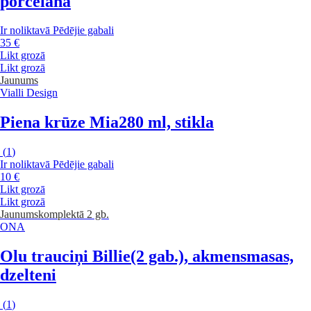
porcelāna
Ir noliktavā
Pēdējie gabali
35 €
Likt grozā
Likt grozā
Jaunums
Vialli Design
Piena krūze Mia
280 ml, stikla
(
1
)
Ir noliktavā
Pēdējie gabali
10 €
Likt grozā
Likt grozā
Jaunums
komplektā 2 gb.
ONA
Olu trauciņi Billie
(2 gab.), akmensmasas,
dzelteni
(
1
)