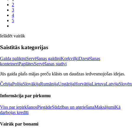
2
3
4
5
Ielādēt vairāk
Saistītās kategorijas
Galda paliktņi
Servēšanas galdiņi
Korķviļķi
Dzesēšanas
konteineri
Paplātes
Servēšanas statīvi
Jūs gaida plašs mājas preču klāsts un daudzas iedvesmojošas idejas.
Čehija
Polija
Slovākija
Rumānija
Ungārija
Horvātija
Lietuva
Latvija
Slovēn
Informācija par pirkumu
Viss par iepirkšanos
Piegāde
Sūdzības un atgriešana
Maksājumi
Kā
darbojas kredīti
Vairāk par bonami