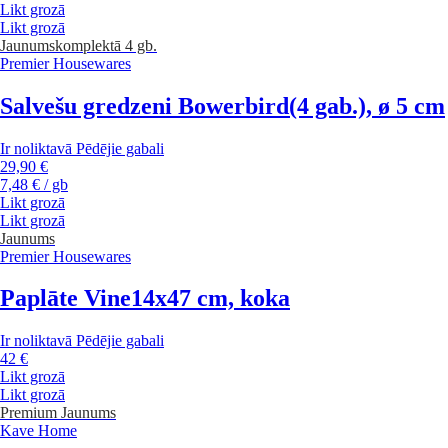
Likt grozā
Likt grozā
Jaunums
komplektā 4 gb.
Premier Housewares
Salvešu gredzeni Bowerbird
(4 gab.), ø 5 cm
Ir noliktavā
Pēdējie gabali
29,90 €
7,48 € / gb
Likt grozā
Likt grozā
Jaunums
Premier Housewares
Paplāte Vine
14x47 cm, koka
Ir noliktavā
Pēdējie gabali
42 €
Likt grozā
Likt grozā
Premium
Jaunums
Kave Home