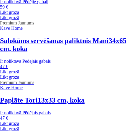
Ir noliktavā
Pēdējie gabali
59 €
Likt grozā
Likt grozā
Premium
Jaunums
Kave Home
Salokāms servēšanas paliktnis Mani
34x65
cm, koka
Ir noliktavā
Pēdējais gabals
47 €
Likt grozā
Likt grozā
Premium
Jaunums
Kave Home
Paplāte Tori
13x33 cm, koka
Ir noliktavā
Pēdējais gabals
47 €
Likt grozā
Likt grozā