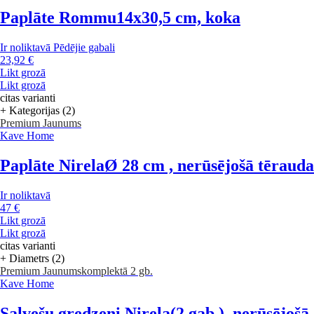
Paplāte Rommu
14x30,5 cm, koka
Ir noliktavā
Pēdējie gabali
23,92 €
Likt grozā
Likt grozā
citas varianti
+ Kategorijas (2)
Premium
Jaunums
Kave Home
Paplāte Nirela
Ø 28 cm , nerūsējošā tērauda
Ir noliktavā
47 €
Likt grozā
Likt grozā
citas varianti
+ Diametrs (2)
Premium
Jaunums
komplektā 2 gb.
Kave Home
Salvešu gredzeni Nirela
(2 gab.), nerūsējošā