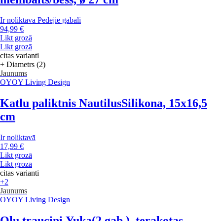
Ir noliktavā
Pēdējie gabali
94,99 €
Likt grozā
Likt grozā
citas varianti
+ Diametrs (2)
Jaunums
OYOY Living Design
Katlu paliktnis Nautilus
Silikona, 15x16,5
cm
Ir noliktavā
17,99 €
Likt grozā
Likt grozā
citas varianti
+2
Jaunums
OYOY Living Design
Olu trauciņi Yuka
(2 gab.), terakotas,