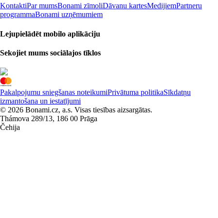
Kontakti
Par mums
Bonami zīmoli
Dāvanu kartes
Medijiem
Partneru
programma
Bonami uzņēmumiem
Lejupielādēt mobilo aplikāciju
Sekojiet mums sociālajos tīklos
Pakalpojumu sniegšanas noteikumi
Privātuma politika
Sīkdatņu
izmantošana un iestatījumi
© 2026 Bonami.cz, a.s. Visas tiesības aizsargātas.
Thámova 289/13, 186 00 Prāga
Čehija