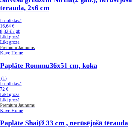
tērauda, 2x6 cm
Ir noliktavā
16,64 €
8,32 € / gb
Likt grozā
Likt grozā
Premium
Jaunums
Kave Home
Paplāte Rommu
36x51 cm, koka
(
1
)
Ir noliktavā
72 €
Likt grozā
Likt grozā
Premium
Jaunums
Kave Home
Paplāte Shai
Ø 33 cm , nerūsējošā tērauda