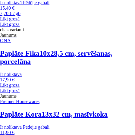
Ir noliktavā
Pēdējie gabali
15,40 €
7,70 € / gb
Likt grozā
Likt grozā
citas varianti
Jaunums
ONA
Paplāte Fika
10x28,5 cm, servēšanas,
porcelāna
Ir noliktavā
17,90 €
Likt grozā
Likt grozā
Jaunums
Premier Housewares
Paplāte Kora
13x32 cm, masīvkoka
Ir noliktavā
Pēdējie gabali
11,90 €