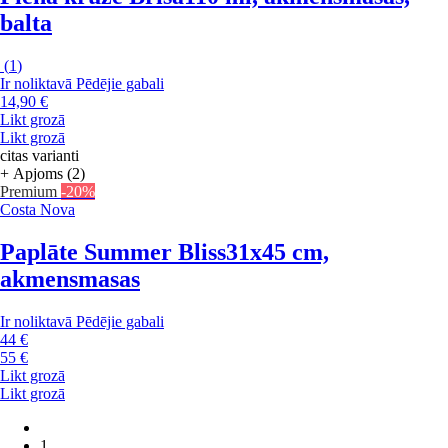
balta
(
1
)
Ir noliktavā
Pēdējie gabali
14,90 €
Likt grozā
Likt grozā
citas varianti
+ Apjoms (2)
Premium
-20%
Costa Nova
Paplāte Summer Bliss
31x45 cm,
akmensmasas
Ir noliktavā
Pēdējie gabali
44 €
55 €
Likt grozā
Likt grozā
1