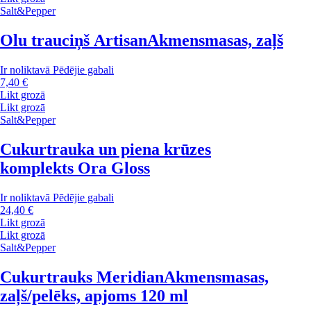
Salt&Pepper
Olu trauciņš Artisan
Akmensmasas, zaļš
Ir noliktavā
Pēdējie gabali
7,40 €
Likt grozā
Likt grozā
Salt&Pepper
Cukurtrauka un piena krūzes
komplekts Ora Gloss
Ir noliktavā
Pēdējie gabali
24,40 €
Likt grozā
Likt grozā
Salt&Pepper
Cukurtrauks Meridian
Akmensmasas,
zaļš/pelēks, apjoms 120 ml