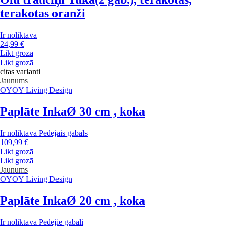
terakotas oranži
Ir noliktavā
24,99 €
Likt grozā
Likt grozā
citas varianti
Jaunums
OYOY Living Design
Paplāte Inka
Ø 30 cm , koka
Ir noliktavā
Pēdējais gabals
109,99 €
Likt grozā
Likt grozā
Jaunums
OYOY Living Design
Paplāte Inka
Ø 20 cm , koka
Ir noliktavā
Pēdējie gabali