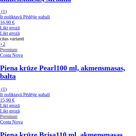
(
1
)
Ir noliktavā
Pēdējie gabali
16,90 €
Likt grozā
Likt grozā
citas varianti
+2
Premium
Costa Nova
Piena krūze Pearl
100 ml, akmensmasas,
balta
(
1
)
Ir noliktavā
Pēdējie gabali
15,90 €
Likt grozā
Likt grozā
Premium
Costa Nova
Piena krūze Brisa
110 ml, akmensmasas,