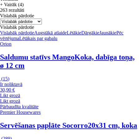
+ Vairāk (4)
263 rezultāti
Vislabāk pārdotie
Vislabāk pārdotie
Vislabāk pārdotie
Augstākā atlaide
Lētākie
Dārgākie
Jaunākie
Pēc
vērtējuma
Lētākais par gabalu
Orion
Saldumu statīvs Mango
Koka, dabīga toņa,
ø 12 cm
(
15
)
Ir noliktavā
30,90 €
Likt grozā
Likt grozā
Pārbaudīta kvalitāte
Premier Housewares
Servēšanas paplāte Socorro
20x31 cm, koka
(
289
)