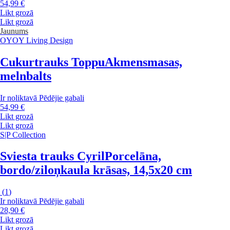
54,99 €
Likt grozā
Likt grozā
Jaunums
OYOY Living Design
Cukurtrauks Toppu
Akmensmasas,
melnbalts
Ir noliktavā
Pēdējie gabali
54,99 €
Likt grozā
Likt grozā
S|P Collection
Sviesta trauks Cyril
Porcelāna,
bordo/ziloņkaula krāsas, 14,5x20 cm
(
1
)
Ir noliktavā
Pēdējie gabali
28,90 €
Likt grozā
Likt grozā