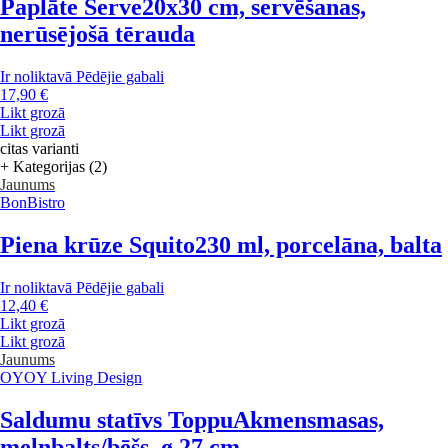
Paplāte Serve
20x30 cm, servēšanas,
nerūsējošā tērauda
Ir noliktavā
Pēdējie gabali
17,90 €
Likt grozā
Likt grozā
citas varianti
+ Kategorijas (2)
Jaunums
BonBistro
Piena krūze Squito
230 ml, porcelāna, balta
Ir noliktavā
Pēdējie gabali
12,40 €
Likt grozā
Likt grozā
Jaunums
OYOY Living Design
Saldumu statīvs Toppu
Akmensmasas,
melnbalts/bēšs, ø 27 cm