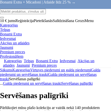
Bonami Extra × Micadoni |
Atlaide līdz 25 % →
10 € jums
Reģistrācija
Pieteikšanās
Salīdzināšana
Grozs
Menu
Kategorijas
Telpas
Bonami Extra
Iedvesmai
Akcijas un atlaides
Jaunumi
Premium preces
Profesionāļiem
Kategorijas
Telpas
Bonami Extra
Iedvesmai
Akcijas un
atlaides
Jaunumi
Premium preces
Sākums
Kategorijas
Virtuves piederumi un galda piederumi
Galda
piederumi un servēšanas trauki
Galda piederumi un servēšanas
trauki
Servēšanas palīgrīki
...
Galda piederumi un servēšanas trauki
Servēšanas palīgrīki
Servēšanas palīgrīki
Pārlūkojiet mūsu plašo kolekciju ar vairāk nekā 140 produktiem