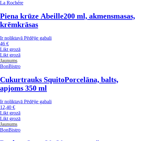
La Rochére
Piena krūze Abeille
200 ml, akmensmasas,
krēmkrāsas
Ir noliktavā
Pēdējie gabali
46 €
Likt grozā
Likt grozā
Jaunums
BonBistro
Cukurtrauks Squito
Porcelāna, balts,
apjoms 350 ml
Ir noliktavā
Pēdējie gabali
12,40 €
Likt grozā
Likt grozā
Jaunums
BonBistro