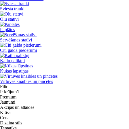
Sviesta trauki
Olu statīvi
Paplātes
Servēšanas statīvi
Citi galda piederumi
Katlu paliktņi
Kūkas lāpstiņas
Virtuves knaibles un pincetes
Filtri
Ir krājumā
Premium
Jaunumi
Akcijas un atlaides
Krāsa
Cena
Dizaina stils
Tematika