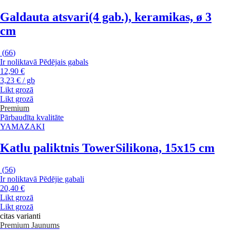
Galdauta atsvari
(4 gab.), keramikas, ø 3
cm
(
66
)
Ir noliktavā
Pēdējais gabals
12,90 €
3,23 € / gb
Likt grozā
Likt grozā
Premium
Pārbaudīta kvalitāte
YAMAZAKI
Katlu paliktnis Tower
Silikona, 15x15 cm
(
56
)
Ir noliktavā
Pēdējie gabali
20,40 €
Likt grozā
Likt grozā
citas varianti
Premium
Jaunums