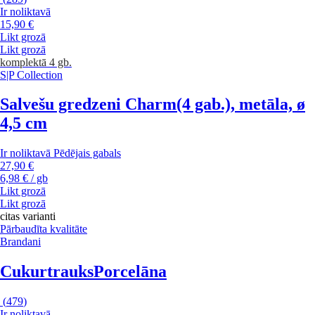
Ir noliktavā
15,90 €
Likt grozā
Likt grozā
komplektā 4 gb.
S|P Collection
Salvešu gredzeni Charm
(4 gab.), metāla, ø
4,5 cm
Ir noliktavā
Pēdējais gabals
27,90 €
6,98 € / gb
Likt grozā
Likt grozā
citas varianti
Pārbaudīta kvalitāte
Brandani
Cukurtrauks
Porcelāna
(
479
)
Ir noliktavā