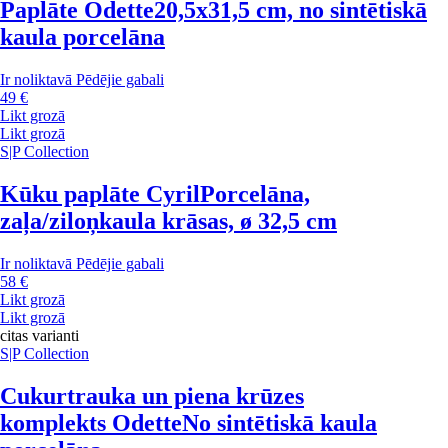
Paplāte Odette
20,5x31,5 cm, no sintētiskā
kaula porcelāna
Ir noliktavā
Pēdējie gabali
49 €
Likt grozā
Likt grozā
S|P Collection
Kūku paplāte Cyril
Porcelāna,
zaļa/ziloņkaula krāsas, ø 32,5 cm
Ir noliktavā
Pēdējie gabali
58 €
Likt grozā
Likt grozā
citas varianti
S|P Collection
Cukurtrauka un piena krūzes
komplekts Odette
No sintētiskā kaula