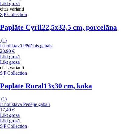
Likt grozā
citas varianti
S|P Collection
Paplāte Cyril
22,5x32,5 cm, porcelāna
(
1
)
Ir noliktavā
Pēdējais gabals
28,90 €
Likt grozā
Likt grozā
citas varianti
S|P Collection
Paplāte Rural
13x30 cm, koka
(
1
)
Ir noliktavā
Pēdējie gabali
17,40 €
Likt grozā
Likt grozā
S|P Collection