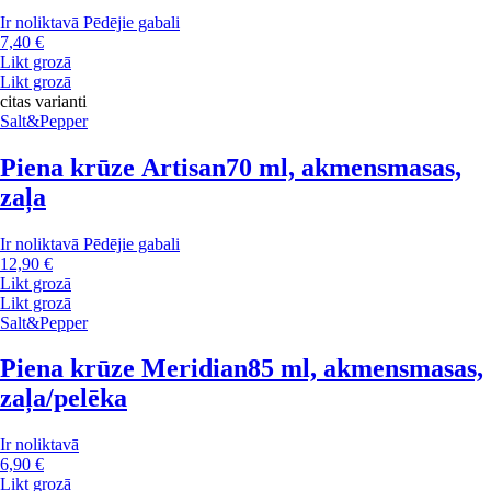
Ir noliktavā
Pēdējie gabali
7,40 €
Likt grozā
Likt grozā
citas varianti
Salt&Pepper
Piena krūze Artisan
70 ml, akmensmasas,
zaļa
Ir noliktavā
Pēdējie gabali
12,90 €
Likt grozā
Likt grozā
Salt&Pepper
Piena krūze Meridian
85 ml, akmensmasas,
zaļa/pelēka
Ir noliktavā
6,90 €
Likt grozā