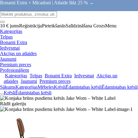
Bonami Extra × Micadoni |
Atlaide līdz 25 % →
10 € jums
Reģistrācija
Pieteikšanās
Salīdzināšana
Grozs
Menu
Kategorijas
Telpas
Bonami Extra
Iedvesmai
Akcijas un atlaides
Jaunumi
Premium preces
Profesionāļiem
Kategorijas
Telpas
Bonami Extra
Iedvesmai
Akcijas un
atlaides
Jaunumi
Premium preces
Sākums
Kategorijas
Mēbeles
Krēsli
Ēdamistabas krēsli
Ēdamistabas krēsli
...
Krēsli
Ēdamistabas krēsli
Rādīt galeriju