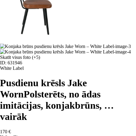
Skatīt visus foto
(+5)
ID: 631946
White Label
Pusdienu krēsls Jake
Worn
Polsterēts, no ādas
imitācijas, konjakbrūns
, …
vairāk
170 €