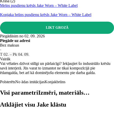
Krāsa (2)
Melns pusdienu krēsls Jake Worn – White Label
Konjaka brūns pusdienu krēsls Jake Worn – White Label
LIKT GROZĀ
Piegādāsim no 02. 09. 2026
Piegāde uz adresi
Bez maksas
·
T 02. – Pk 04. 09.
Vairāk
Vai vēlaties dzīvot stilīgi un pārlaicīgi? Iekļaujiet šo industriālo krēslu
savā interjerā. Jūs varat to izmantot ne tikai kompozīcijā pie
ēdamgalda, bet arī kā dominējošu elementu pie darba galda.
Polsterēts
No ādas imitācijas
Konjakbrūns
Visi parametri
Izmēri, materiāls…
Atklājiet visu Jake klāstu