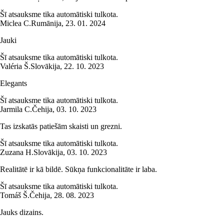
Šī atsauksme tika automātiski tulkota.
Miclea C.
Rumānija
,
23. 01. 2024
Jauki
Šī atsauksme tika automātiski tulkota.
Valéria Š.
Slovākija
,
22. 10. 2023
Elegants
Šī atsauksme tika automātiski tulkota.
Jarmila C.
Čehija
,
03. 10. 2023
Tas izskatās patiešām skaisti un grezni.
Šī atsauksme tika automātiski tulkota.
Zuzana H.
Slovākija
,
03. 10. 2023
Realitātē ir kā bildē. Sūkņa funkcionalitāte ir laba.
Šī atsauksme tika automātiski tulkota.
Tomáš Š.
Čehija
,
28. 08. 2023
Jauks dizains.