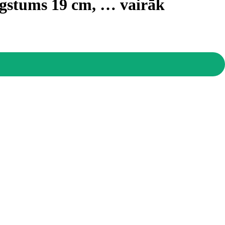
ugstums 19 cm
, …
vairāk