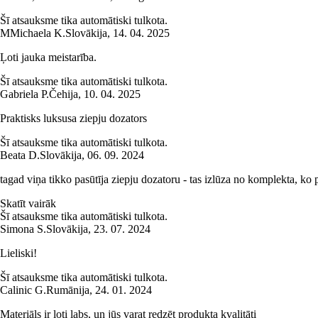
Šī atsauksme tika automātiski tulkota.
M
Michaela K.
Slovākija
,
14. 04. 2025
Ļoti jauka meistarība.
Šī atsauksme tika automātiski tulkota.
Gabriela P.
Čehija
,
10. 04. 2025
Praktisks luksusa ziepju dozators
Šī atsauksme tika automātiski tulkota.
Beata D.
Slovākija
,
06. 09. 2024
tagad viņa tikko pasūtīja ziepju dozatoru - tas izlūza no komplekta, ko p
Skatīt vairāk
Šī atsauksme tika automātiski tulkota.
Simona S.
Slovākija
,
23. 07. 2024
Lieliski!
Šī atsauksme tika automātiski tulkota.
Calinic G.
Rumānija
,
24. 01. 2024
Materiāls ir ļoti labs, un jūs varat redzēt produkta kvalitāti