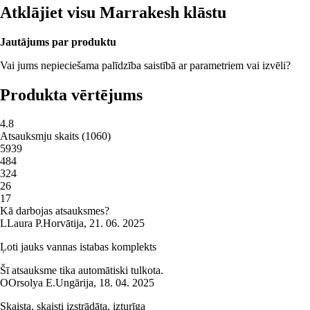
Atklājiet visu Marrakesh klāstu
Jautājums par produktu
Vai jums nepieciešama palīdzība saistībā ar parametriem vai izvēli?
Produkta vērtējums
4.8
Atsauksmju skaits
(
1060
)
5
939
4
84
3
24
2
6
1
7
Kā darbojas atsauksmes?
L
Laura P.
Horvātija
,
21. 06. 2025
Ļoti jauks vannas istabas komplekts
Šī atsauksme tika automātiski tulkota.
O
Orsolya E.
Ungārija
,
18. 04. 2025
Skaista, skaisti izstrādāta, izturīga