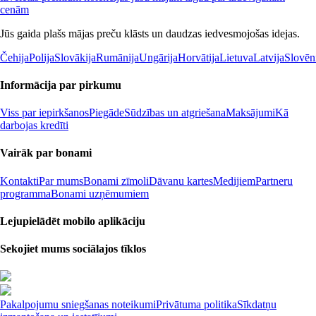
cenām
Jūs gaida plašs mājas preču klāsts un daudzas iedvesmojošas idejas.
Čehija
Polija
Slovākija
Rumānija
Ungārija
Horvātija
Lietuva
Latvija
Slovēn
Informācija par pirkumu
Viss par iepirkšanos
Piegāde
Sūdzības un atgriešana
Maksājumi
Kā
darbojas kredīti
Vairāk par bonami
Kontakti
Par mums
Bonami zīmoli
Dāvanu kartes
Medijiem
Partneru
programma
Bonami uzņēmumiem
Lejupielādēt mobilo aplikāciju
Sekojiet mums sociālajos tīklos
Pakalpojumu sniegšanas noteikumi
Privātuma politika
Sīkdatņu