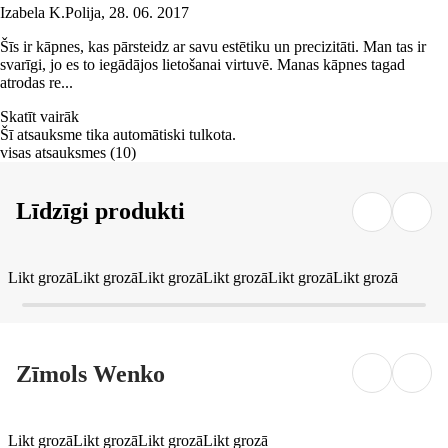
Izabela K.
Polija
,
28. 06. 2017
Šīs ir kāpnes, kas pārsteidz ar savu estētiku un precizitāti. Man tas ir
svarīgi, jo es to iegādājos lietošanai virtuvē. Manas kāpnes tagad
atrodas re...
Skatīt vairāk
Šī atsauksme tika automātiski tulkota.
visas atsauksmes
(
10
)
Līdzīgi produkti
Likt grozā
Likt grozā
Likt grozā
Likt grozā
Likt grozā
Likt grozā
Zīmols Wenko
Likt grozā
Likt grozā
Likt grozā
Likt grozā