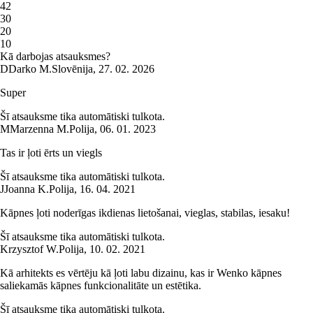
4
2
3
0
2
0
1
0
Kā darbojas atsauksmes?
D
Darko M.
Slovēnija
,
27. 02. 2026
Super
Šī atsauksme tika automātiski tulkota.
M
Marzenna M.
Polija
,
06. 01. 2023
Tas ir ļoti ērts un viegls
Šī atsauksme tika automātiski tulkota.
J
Joanna K.
Polija
,
16. 04. 2021
Kāpnes ļoti noderīgas ikdienas lietošanai, vieglas, stabilas, iesaku!
Šī atsauksme tika automātiski tulkota.
Krzysztof W.
Polija
,
10. 02. 2021
Kā arhitekts es vērtēju kā ļoti labu dizainu, kas ir Wenko kāpnes
saliekamās kāpnes funkcionalitāte un estētika.
Šī atsauksme tika automātiski tulkota.