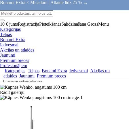
Bonami Extra × Micadoni |
Atlaide līdz 25 % →
10 € jums
Reģistrācija
Pieteikšanās
Salīdzināšana
Grozs
Menu
Kategorijas
Telpas
Bonami Extra
Iedvesmai
Akcijas un atlaides
Jaunumi
Premium preces
Profesionāļiem
Kategorijas
Telpas
Bonami Extra
Iedvesmai
Akcijas un
atlaides
Jaunumi
Premium preces
...
Tīrīšana un kārtošana
Kāpnes
Rādīt galeriju