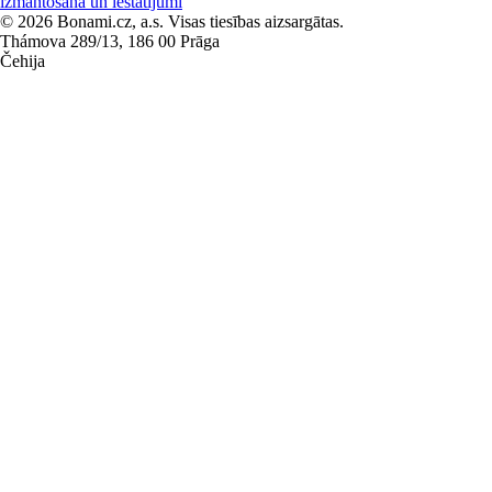
izmantošana un iestatījumi
© 2026 Bonami.cz, a.s. Visas tiesības aizsargātas.
Thámova 289/13, 186 00 Prāga
Čehija