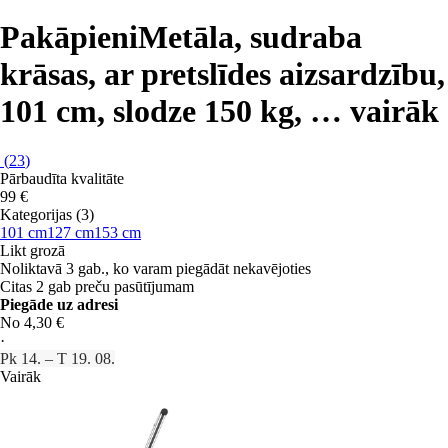
Pakāpieni
Metāla, sudraba
krāsas, ar pretslīdes aizsardzību,
101 cm, slodze 150 kg
, …
vairāk
(
23
)
Pārbaudīta kvalitāte
99 €
Kategorijas (3)
101 cm
127 cm
153 cm
Likt grozā
Noliktavā 3 gab., ko varam piegādāt nekavējoties
Citas 2 gab preču pasūtījumam
Piegāde uz adresi
No 4,30 €
·
Pk 14. – T 19. 08.
Vairāk