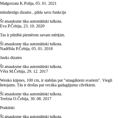
Małgorzata K.
Polija
,
05. 01. 2021
mūsdienīgs dizains , pilda savu funkciju
Šī atsauksme tika automātiski tulkota.
Eva P.
Čehija
,
23. 10. 2020
Tas ir pilnībā piemērots savam mērķim.
Šī atsauksme tika automātiski tulkota.
Naděžda P.
Čehija
,
05. 01. 2018
Jauks dizains
Šī atsauksme tika automātiski tulkota.
Věra M.
Čehija
,
29. 12. 2017
Wenko kāpnes, 100 cm, ir stabilas pat "smagākiem svariem". Viegli
lietojams. Tās ir drošas pat vecāka gadagājuma cilvēkiem.
Šī atsauksme tika automātiski tulkota.
Terézia O.
Čehija
,
30. 08. 2017
Praktiski
Šī atsauksme tika automātiski tulkota.