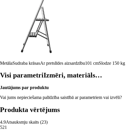
Metāla
Sudraba krāsas
Ar pretslīdes aizsardzību
101 cm
Slodze 150 kg
Visi parametri
Izmēri, materiāls…
Jautājums par produktu
Vai jums nepieciešama palīdzība saistībā ar parametriem vai izvēli?
Produkta vērtējums
4.9
Atsauksmju skaits
(
23
)
5
21