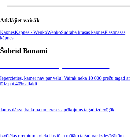
Atklājiet vairāk
Kāpnes
Kāpnes · Wenko
Wenko
Sudraba krāsas kāpnes
Plastmasas
kāpnes
Šobrīd Bonami
Summer Sale: līdz pat 40% atlaide
Iepērcieties, kamēr nav par vēlu! Vairāk nekā 10 000 preču tagad ar
līdz pat 40% atlaidi
Dārzs izdevīgāk
Jauns dārza, balkona un terases aprīkojums tagad izdevīgāk
Premium izdevīgāk
Izvēlētas premium kolekcijas jūsu mājām tagad par izdevīgākām