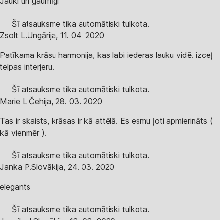
Jauki un gaumīgi
Šī atsauksme tika automātiski tulkota.
Zsolt L.
Ungārija
,
11. 04. 2020
Patīkama krāsu harmonija, kas labi iederas lauku vidē. izceļ
telpas interjeru.
Šī atsauksme tika automātiski tulkota.
Marie L.
Čehija
,
28. 03. 2020
Tas ir skaists, krāsas ir kā attēlā. Es esmu ļoti apmierināts (
kā vienmēr ).
Šī atsauksme tika automātiski tulkota.
Janka P.
Slovākija
,
24. 03. 2020
elegants
Šī atsauksme tika automātiski tulkota.