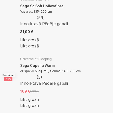
Sega So Soft Hollowfibre
Vasaras, 135x200 cm
(
59
)
Ir noliktavā
Pēdējie gabali
31,90 €
Likt grozā
Likt grozā
Universe of Sleeping
Sega Capella Warm
Ar spalvu pildījumu, ziemas, 140x200 cm
Premium
(
3
)
-15%
Ir noliktavā
Pēdējie gabali
169 €
199 €
Likt grozā
Likt grozā