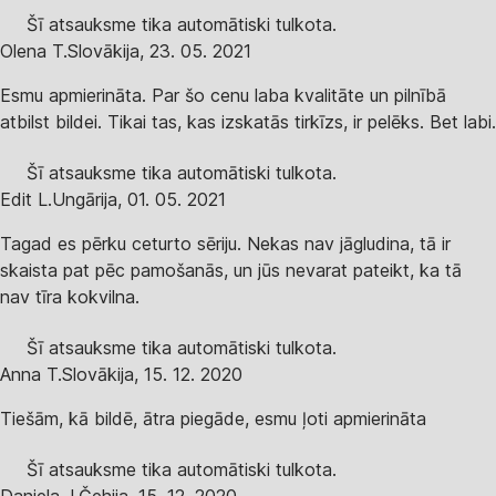
Šī atsauksme tika automātiski tulkota.
Olena T.
Slovākija
,
23. 05. 2021
Esmu apmierināta. Par šo cenu laba kvalitāte un pilnībā
atbilst bildei. Tikai tas, kas izskatās tirkīzs, ir pelēks. Bet labi.
Šī atsauksme tika automātiski tulkota.
Edit L.
Ungārija
,
01. 05. 2021
Tagad es pērku ceturto sēriju. Nekas nav jāgludina, tā ir
skaista pat pēc pamošanās, un jūs nevarat pateikt, ka tā
nav tīra kokvilna.
Šī atsauksme tika automātiski tulkota.
Anna T.
Slovākija
,
15. 12. 2020
Tiešām, kā bildē, ātra piegāde, esmu ļoti apmierināta
Šī atsauksme tika automātiski tulkota.