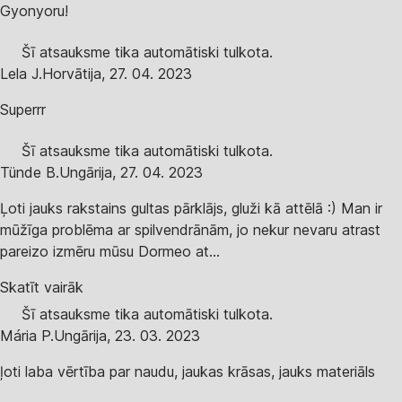
Gyonyoru!
Šī atsauksme tika automātiski tulkota.
Lela J.
Horvātija
,
27. 04. 2023
Superrr
Šī atsauksme tika automātiski tulkota.
Tünde B.
Ungārija
,
27. 04. 2023
Ļoti jauks rakstains gultas pārklājs, gluži kā attēlā :) Man ir
mūžīga problēma ar spilvendrānām, jo nekur nevaru atrast
pareizo izmēru mūsu Dormeo at...
Skatīt vairāk
Šī atsauksme tika automātiski tulkota.
Mária P.
Ungārija
,
23. 03. 2023
ļoti laba vērtība par naudu, jaukas krāsas, jauks materiāls