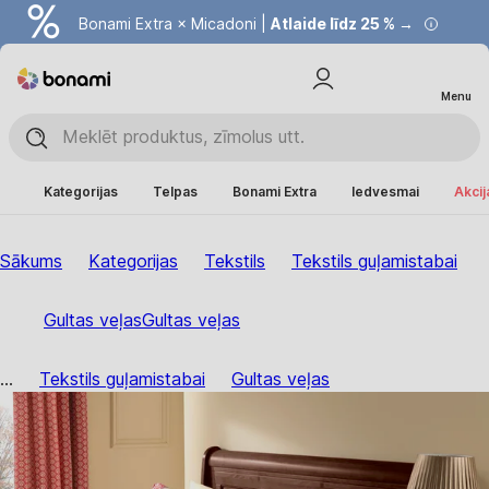
Bonami Extra × Micadoni |
Atlaide līdz 25 % →
Menu
Kategorijas
Telpas
Bonami Extra
Iedvesmai
Akcij
Sākums
Kategorijas
Tekstils
Tekstils guļamistabai
Gultas veļas
Gultas veļas
...
Tekstils guļamistabai
Gultas veļas