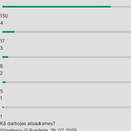
150
4
17
3
8
2
5
1
1
Kā darbojas atsauksmes?
V
Vasilescu G.
Rumānija
,
19. 07. 2025