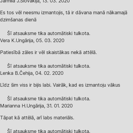
Jarmila J.
Slovākija
,
13. 03. 2020
Es tos vēl neesmu izmantojis, tā ir dāvana manā nākamajā
dzimšanas dienā
Šī atsauksme tika automātiski tulkota.
Vera K.
Ungārija
,
05. 03. 2020
Patiesībā zāles ir vēl skaistākas nekā attēlā.
Šī atsauksme tika automātiski tulkota.
Lenka B.
Čehija
,
04. 02. 2020
Līdz šim viss ir bijis labi. Vairāk, kad es izmantoju vākus
Šī atsauksme tika automātiski tulkota.
Marianna H.
Ungārija
,
31. 01. 2020
Tāpat kā attēlā, arī labs materiāls.
Šī atsauksme tika automātiski tulkota.