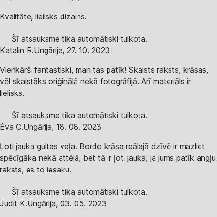
Kvalitāte, lielisks dizains.
Šī atsauksme tika automātiski tulkota.
Katalin R.
Ungārija
,
27. 10. 2023
Vienkārši fantastiski, man tas patīk! Skaists raksts, krāsas,
vēl skaistāks oriģinālā nekā fotogrāfijā. Arī materiāls ir
lielisks.
Šī atsauksme tika automātiski tulkota.
Éva C.
Ungārija
,
18. 08. 2023
Ļoti jauka gultas veļa. Bordo krāsa reālajā dzīvē ir mazliet
spēcīgāka nekā attēlā, bet tā ir ļoti jauka, ja jums patīk angļu
raksts, es to iesaku.
Šī atsauksme tika automātiski tulkota.
Judit K.
Ungārija
,
03. 05. 2023