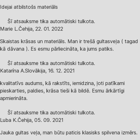
Idejai atbilstošs materiāls
Šī atsauksme tika automātiski tulkota.
Marie L.
Čehija
,
22. 01. 2022
Skaistas krāsas un materiāls. Man ir trešā gultasveļa ( tagad
kā dāvana ). Es esmu pārliecināta, ka jums patiks.
Šī atsauksme tika automātiski tulkota.
Katarína A.
Slovākija
,
16. 12. 2021
kvalitatīvs audums, kā rakstīts, iemidzina, ļoti patīkami
pieskarties, paldies, krāsa tieši kā bildē. Esmu ārkārtīgi
apmierināta.
Šī atsauksme tika automātiski tulkota.
Luba K.
Čehija
,
05. 09. 2021
Jauka gultas veļa, man būtu paticis klasisks spilvena izmērs.