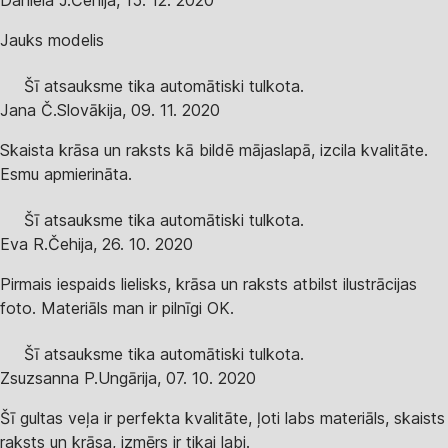
Daniela J.
Čehija
,
15. 12. 2020
Jauks modelis
Šī atsauksme tika automātiski tulkota.
Jana Č.
Slovākija
,
09. 11. 2020
Skaista krāsa un raksts kā bildē mājaslapā, izcila kvalitāte.
Esmu apmierināta.
Šī atsauksme tika automātiski tulkota.
Eva R.
Čehija
,
26. 10. 2020
Pirmais iespaids lielisks, krāsa un raksts atbilst ilustrācijas
foto. Materiāls man ir pilnīgi OK.
Šī atsauksme tika automātiski tulkota.
Zsuzsanna P.
Ungārija
,
07. 10. 2020
Šī gultas veļa ir perfekta kvalitāte, ļoti labs materiāls, skaists
raksts un krāsa, izmērs ir tikai labi.