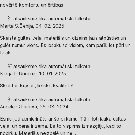
novērtē komfortu un ērtības.
Šī atsauksme tika automātiski tulkota.
Marta S.
Čehija
,
04. 02. 2025
Skaista gultas veļa, materiāls un dizains ļaus atpūsties un
gulēt numur viens. Es iesaku to visiem, kam patīk iet pāri un
tālāk.
Šī atsauksme tika automātiski tulkota.
Kinga D.
Ungārija
,
10. 01. 2025
Skaistas krāsas, lieliska kvalitāte!
Šī atsauksme tika automātiski tulkota.
Angelė G.
Lietuva
,
25. 03. 2024
Esmu ļoti apmierināts ar šo pirkumu. Tā ir ļoti jauka gultas
veļa, un cena ir zema. Es to vispirms izmazgāju, kad to
nopirku. Materiāls neizbalē un ne...