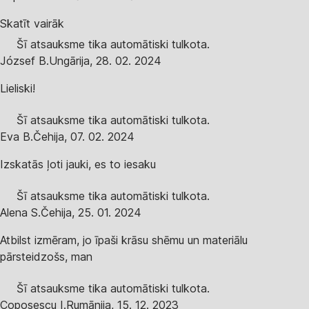
Skatīt vairāk
Šī atsauksme tika automātiski tulkota.
József B.
Ungārija
,
28. 02. 2024
Lieliski!
Šī atsauksme tika automātiski tulkota.
Eva B.
Čehija
,
07. 02. 2024
Izskatās ļoti jauki, es to iesaku
Šī atsauksme tika automātiski tulkota.
Alena S.
Čehija
,
25. 01. 2024
Atbilst izmēram, jo īpaši krāsu shēmu un materiālu
pārsteidzošs, man
Šī atsauksme tika automātiski tulkota.
Coposescu I.
Rumānija
,
15. 12. 2023