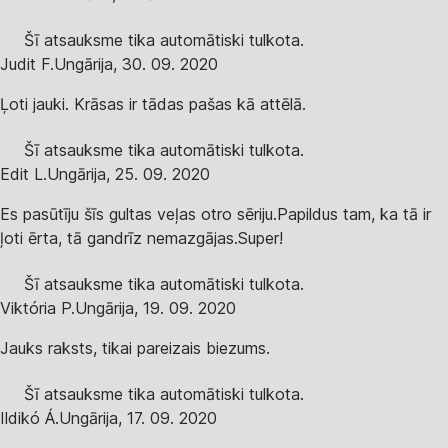
Šī atsauksme tika automātiski tulkota.
Judit F.
Ungārija
,
30. 09. 2020
Ļoti jauki. Krāsas ir tādas pašas kā attēlā.
Šī atsauksme tika automātiski tulkota.
Edit L.
Ungārija
,
25. 09. 2020
Es pasūtīju šīs gultas veļas otro sēriju.Papildus tam, ka tā ir
ļoti ērta, tā gandrīz nemazgājas.Super!
Šī atsauksme tika automātiski tulkota.
Viktória P.
Ungārija
,
19. 09. 2020
Jauks raksts, tikai pareizais biezums.
Šī atsauksme tika automātiski tulkota.
Ildikó Á.
Ungārija
,
17. 09. 2020