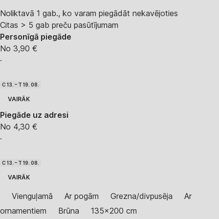
Noliktavā 1 gab., ko varam piegādāt nekavējoties
Citas > 5 gab preču pasūtījumam
Personīgā piegāde
No 3,90 €
·
C 13. – T 19. 08.
VAIRĀK
Piegāde uz adresi
No 4,30 €
·
C 13. – T 19. 08.
VAIRĀK
Vienguļamā
Ar pogām
Grezna/divpusēja
Ar
ornamentiem
Brūna
135x200 cm