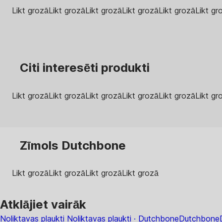
Likt grozā
Likt grozā
Likt grozā
Likt grozā
Likt grozā
Likt gr
Citi interesēti produkti
Likt grozā
Likt grozā
Likt grozā
Likt grozā
Likt grozā
Likt gr
Zīmols Dutchbone
Likt grozā
Likt grozā
Likt grozā
Likt grozā
Atklājiet vairāk
Noliktavas plaukti
Noliktavas plaukti · Dutchbone
Dutchbone