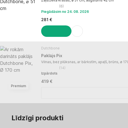
Zaļš/zelta krāsas, ø 51 cm, augstums 42 cm
(
6
)
Piegādāsim no 24. 08. 2026
281 €
LIKT GROZĀ
Dutchbone
Paklājs Pix
Vilnas, bez plūksnas, ar bārkstīm, apaļš, brūns, ø 1
(
14
)
Izpārdots
419 €
Premium
Līdzīgi produkti