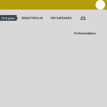
REĢISTRĀCIJA
PIETEIKŠANĀS
10 € jums
Profesionāļiem