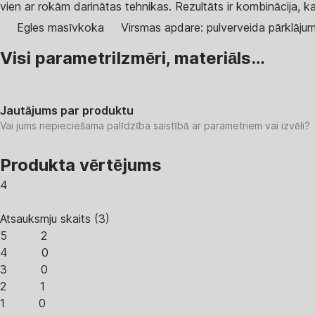
vien ar rokām darinātas tehnikas. Rezultāts ir kombinācija, 
Egles masīvkoka
Virsmas apdare: pulverveida pārklāju
Visi parametri
Izmēri, materiāls…
Jautājums par produktu
Vai jums nepieciešama palīdzība saistībā ar parametriem vai izvēli?
Produkta vērtējums
4
Atsauksmju skaits
(
3
)
5
2
4
0
3
0
2
1
1
0