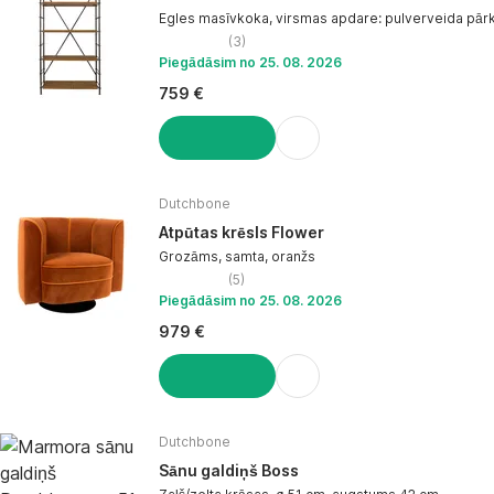
Egles masīvkoka, virsmas apdare: pulverveida pār
(
3
)
Piegādāsim no 25. 08. 2026
759 €
LIKT GROZĀ
Dutchbone
Atpūtas krēsls Flower
Grozāms, samta, oranžs
(
5
)
Piegādāsim no 25. 08. 2026
979 €
LIKT GROZĀ
Dutchbone
Sānu galdiņš Boss