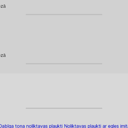
ozā
ozā
Dabīga toņa noliktavas plaukti
Noliktavas plaukti ar egles imit