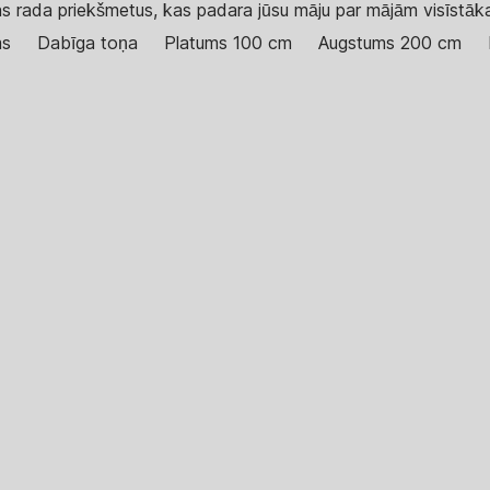
kas rada priekšmetus, kas padara jūsu māju par mājām visīstāk
ms
Dabīga toņa
Platums 100 cm
Augstums 200 cm