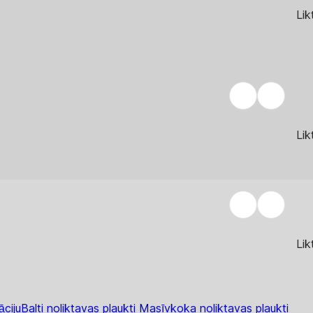
Lik
Lik
Lik
āciju
Balti noliktavas plaukti
Masīvkoka noliktavas plaukti