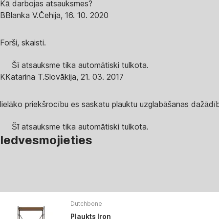
Kā darbojas atsauksmes?
B
Blanka V.
Čehija
,
16. 10. 2020
Forši, skaisti.
Šī atsauksme tika automātiski tulkota.
K
Katarina T.
Slovākija
,
21. 03. 2017
lielāko priekšrocību es saskatu plauktu uzglabāšanas dažādī
Šī atsauksme tika automātiski tulkota.
Iedvesmojieties
Dutchbone
Plaukts Iron