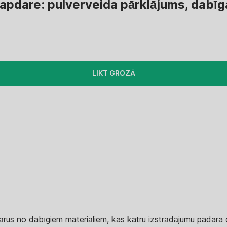
apdare: pulverveida pārklājums, dabī
LIKT GROZĀ
us no dabīgiem materiāliem, kas katru izstrādājumu padara or