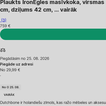
Plaukts Iron
Egles masīvkoka, virsmas 
cm, dziļums 42 cm
, …
vairāk
(
3
)
759 €
Piegādāsim no 25. 08. 2026
Piegāde uz adresi
No 29,99 €
·
No O 25. 08.
VAIRĀK
Dutchbone ir holandiešu zīmols, kas ražo mēbeles un aksesuār