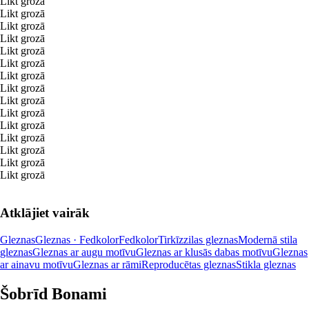
Likt grozā
Likt grozā
Likt grozā
Likt grozā
Likt grozā
Likt grozā
Likt grozā
Likt grozā
Likt grozā
Likt grozā
Likt grozā
Likt grozā
Likt grozā
Likt grozā
Likt grozā
Atklājiet vairāk
Gleznas
Gleznas · Fedkolor
Fedkolor
Tirkīzzilas gleznas
Modernā stila
gleznas
Gleznas ar augu motīvu
Gleznas ar klusās dabas motīvu
Gleznas
ar ainavu motīvu
Gleznas ar rāmi
Reproducētas gleznas
Stikla gleznas
Šobrīd Bonami