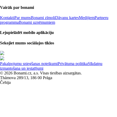
Vairāk par bonami
Kontakti
Par mums
Bonami zīmoli
Dāvanu kartes
Medijiem
Partneru
programma
Bonami uzņēmumiem
Lejupielādēt mobilo aplikāciju
Sekojiet mums sociālajos tīklos
Pakalpojumu sniegšanas noteikumi
Privātuma politika
Sīkdatņu
izmantošana un iestatījumi
© 2026 Bonami.cz, a.s. Visas tiesības aizsargātas.
Thámova 289/13, 186 00 Prāga
Čehija