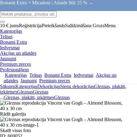
Bonami Extra × Micadoni |
Atlaide līdz 25 % →
10 € jums
Reģistrācija
Pieteikšanās
Salīdzināšana
Grozs
Menu
Kategorijas
Telpas
Bonami Extra
Iedvesmai
Akcijas un atlaides
Jaunumi
Premium preces
Profesionāļiem
Kategorijas
Telpas
Bonami Extra
Iedvesmai
Akcijas un
atlaides
Jaunumi
Premium preces
Sākums
Kategorijas
Dekorācijas
Sienu dekorācijas
Gleznas, plakāti,
izkārtnes
Gleznas
Gleznas
...
Gleznas, plakāti, izkārtnes
Gleznas
Rādīt galeriju
Skatīt visus foto
ID: 669052