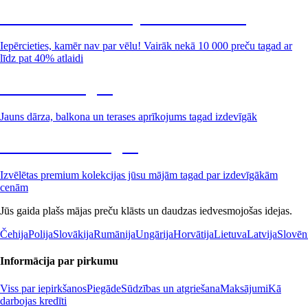
Summer Sale: līdz pat 40% atlaide
Iepērcieties, kamēr nav par vēlu! Vairāk nekā 10 000 preču tagad ar
līdz pat 40% atlaidi
Dārzs izdevīgāk
Jauns dārza, balkona un terases aprīkojums tagad izdevīgāk
Premium izdevīgāk
Izvēlētas premium kolekcijas jūsu mājām tagad par izdevīgākām
cenām
Jūs gaida plašs mājas preču klāsts un daudzas iedvesmojošas idejas.
Čehija
Polija
Slovākija
Rumānija
Ungārija
Horvātija
Lietuva
Latvija
Slovēn
Informācija par pirkumu
Viss par iepirkšanos
Piegāde
Sūdzības un atgriešana
Maksājumi
Kā
darbojas kredīti