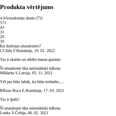
Produkta vērtējums
4.9
Atsauksmju skaits
(
75
)
5
71
4
3
3
1
2
0
1
0
Kā darbojas atsauksmes?
C
Chifu F.
Rumānija
,
19. 01. 2022
Tas ir skaists un atbilst manai gaumei.
Šī atsauksme tika automātiski tulkota.
M
Marita S.
Latvija
,
05. 11. 2021
Vēl jau būtu labāk, ka būtu ierāmēts.....
R
Rusu Boca E.
Rumānija
,
17. 03. 2021
Tas ir īpašs!
Šī atsauksme tika automātiski tulkota.
Lenka V.
Čehija
,
06. 02. 2021