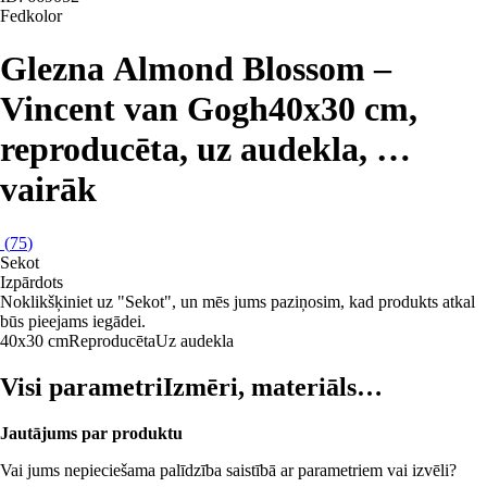
Fedkolor
Glezna Almond Blossom –
Vincent van Gogh
40x30 cm,
reproducēta, uz audekla
, …
vairāk
(
75
)
Sekot
Izpārdots
Noklikšķiniet uz "Sekot", un mēs jums paziņosim, kad produkts atkal
būs pieejams iegādei.
40x30 cm
Reproducēta
Uz audekla
Visi parametri
Izmēri, materiāls…
Jautājums par produktu
Vai jums nepieciešama palīdzība saistībā ar parametriem vai izvēli?