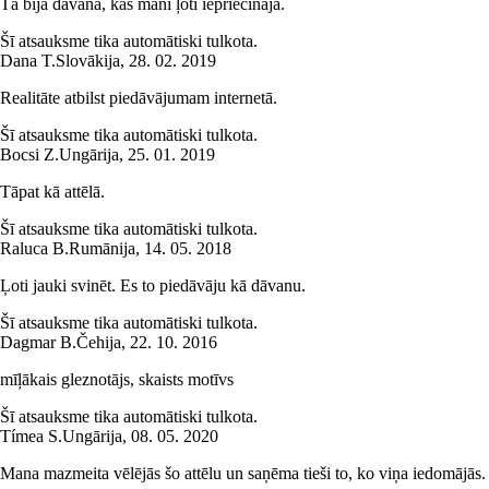
Tā bija dāvana, kas mani ļoti iepriecināja.
Šī atsauksme tika automātiski tulkota.
Dana T.
Slovākija
,
28. 02. 2019
Realitāte atbilst piedāvājumam internetā.
Šī atsauksme tika automātiski tulkota.
Bocsi Z.
Ungārija
,
25. 01. 2019
Tāpat kā attēlā.
Šī atsauksme tika automātiski tulkota.
Raluca B.
Rumānija
,
14. 05. 2018
Ļoti jauki svinēt. Es to piedāvāju kā dāvanu.
Šī atsauksme tika automātiski tulkota.
Dagmar B.
Čehija
,
22. 10. 2016
mīļākais gleznotājs, skaists motīvs
Šī atsauksme tika automātiski tulkota.
Tímea S.
Ungārija
,
08. 05. 2020
Mana mazmeita vēlējās šo attēlu un saņēma tieši to, ko viņa iedomājās.