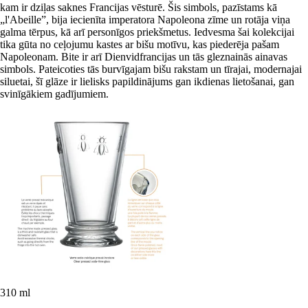
kam ir dziļas saknes Francijas vēsturē. Šis simbols, pazīstams kā
„l'Abeille”, bija iecienīta imperatora Napoleona zīme un rotāja viņa
galma tērpus, kā arī personīgos priekšmetus. Iedvesma šai kolekcijai
tika gūta no ceļojumu kastes ar bišu motīvu, kas piederēja pašam
Napoleonam. Bite ir arī Dienvidfrancijas un tās gleznainās ainavas
simbols. Pateicoties tās burvīgajam bišu rakstam un tīrajai, modernajai
siluetai, šī glāze ir lielisks papildinājums gan ikdienas lietošanai, gan
svinīgākiem gadījumiem.
310 ml