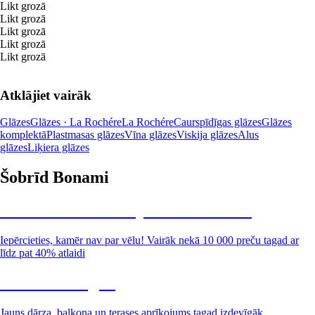
Likt grozā
Likt grozā
Likt grozā
Likt grozā
Likt grozā
Atklājiet vairāk
Glāzes
Glāzes · La Rochére
La Rochére
Caurspīdīgas glāzes
Glāzes
komplektā
Plastmasas glāzes
Vīna glāzes
Viskija glāzes
Alus
glāzes
Liķiera glāzes
Šobrīd Bonami
Summer Sale: līdz pat 40% atlaide
Iepērcieties, kamēr nav par vēlu! Vairāk nekā 10 000 preču tagad ar
līdz pat 40% atlaidi
Dārzs izdevīgāk
Jauns dārza, balkona un terases aprīkojums tagad izdevīgāk