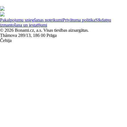
Pakalpojumu sniegšanas noteikumi
Privātuma politika
Sīkdatņu
izmantošana un iestatījumi
© 2026 Bonami.cz, a.s. Visas tiesības aizsargātas.
Thámova 289/13, 186 00 Prāga
Čehija