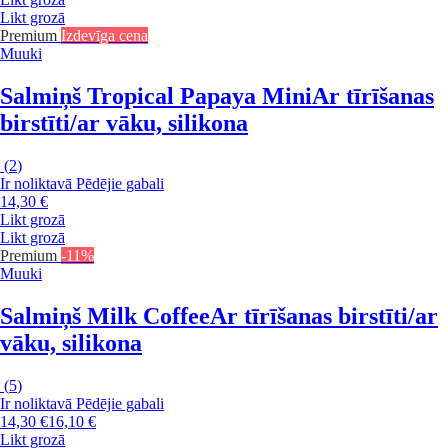
Likt grozā
Premium
Izdevīga cena
Muuki
Salmiņš Tropical Papaya Mini
Ar tīrīšanas
birstīti/ar vāku, silikona
(
2
)
Ir noliktavā
Pēdējie gabali
14,30 €
Likt grozā
Likt grozā
Premium
-11%
Muuki
Salmiņš Milk Coffee
Ar tīrīšanas birstīti/ar
vāku, silikona
(
5
)
Ir noliktavā
Pēdējie gabali
14,30 €
16,10 €
Likt grozā