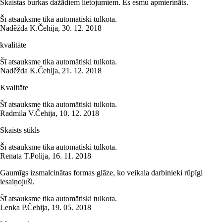
Skaistas burkas dažādiem lietojumiem. Es esmu apmierināts.
Šī atsauksme tika automātiski tulkota.
Naděžda K.
Čehija
,
30. 12. 2018
kvalitāte
Šī atsauksme tika automātiski tulkota.
Naděžda K.
Čehija
,
21. 12. 2018
Kvalitāte
Šī atsauksme tika automātiski tulkota.
Radmila V.
Čehija
,
10. 12. 2018
Skaists stikls
Šī atsauksme tika automātiski tulkota.
Renata T.
Polija
,
16. 11. 2018
Gaumīgs izsmalcinātas formas glāze, ko veikala darbinieki rūpīgi
iesaiņojuši.
Šī atsauksme tika automātiski tulkota.
Lenka P.
Čehija
,
19. 05. 2018