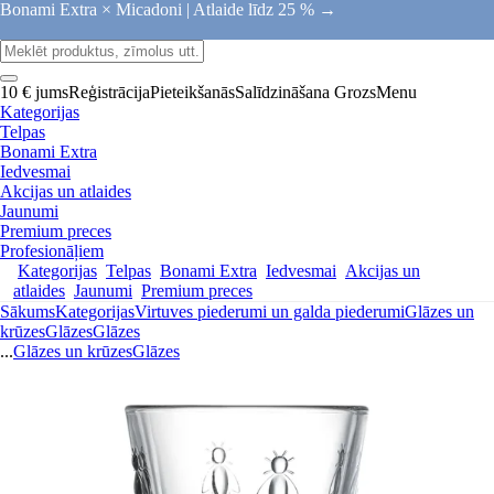
Bonami Extra × Micadoni |
Atlaide līdz 25 % →
10 € jums
Reģistrācija
Pieteikšanās
Salīdzināšana
Grozs
Menu
Kategorijas
Telpas
Bonami Extra
Iedvesmai
Akcijas un atlaides
Jaunumi
Premium preces
Profesionāļiem
Kategorijas
Telpas
Bonami Extra
Iedvesmai
Akcijas un
atlaides
Jaunumi
Premium preces
Sākums
Kategorijas
Virtuves piederumi un galda piederumi
Glāzes un
krūzes
Glāzes
Glāzes
...
Glāzes un krūzes
Glāzes