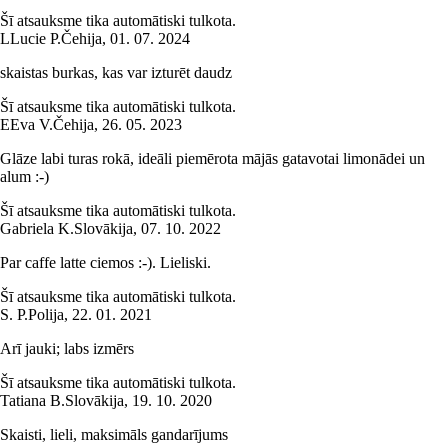
Šī atsauksme tika automātiski tulkota.
L
Lucie P.
Čehija
,
01. 07. 2024
skaistas burkas, kas var izturēt daudz
Šī atsauksme tika automātiski tulkota.
E
Eva V.
Čehija
,
26. 05. 2023
Glāze labi turas rokā, ideāli piemērota mājās gatavotai limonādei un
alum :-)
Šī atsauksme tika automātiski tulkota.
Gabriela K.
Slovākija
,
07. 10. 2022
Par caffe latte ciemos :-). Lieliski.
Šī atsauksme tika automātiski tulkota.
S. P.
Polija
,
22. 01. 2021
Arī jauki; labs izmērs
Šī atsauksme tika automātiski tulkota.
Tatiana B.
Slovākija
,
19. 10. 2020
Skaisti, lieli, maksimāls gandarījums