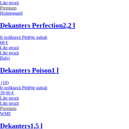
Likt grozā
Premium
Holmegaard
Dekanters Perfection
2,2 l
Ir noliktavā
Pēdējie gabali
68 €
Likt grozā
Likt grozā
Balvi
Dekanters Poison
1 l
(
10
)
Ir noliktavā
Pēdējie gabali
39,90 €
Likt grozā
Likt grozā
Premium
WMF
Dekanters
1,5 l