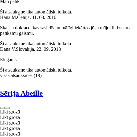
Man patīk
Šī atsauksme tika automātiski tulkota.
Hana M.
Čehija
,
11. 03. 2016
Skaista dokrace, kas sasildīs un mājīgi iekārtos jūsu mājokli. Izstaro
patīkamu gaismu.
Šī atsauksme tika automātiski tulkota.
Dana V.
Slovākija
,
22. 09. 2018
Elegants
Šī atsauksme tika automātiski tulkota.
visas atsauksmes
(
18
)
Sērija Abeille
Likt grozā
Likt grozā
Likt grozā
Likt grozā
Likt grozā