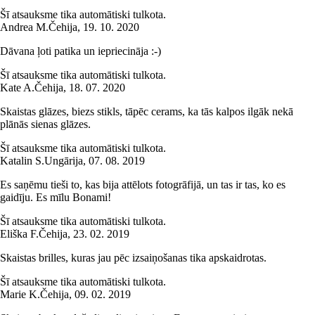
Šī atsauksme tika automātiski tulkota.
Andrea M.
Čehija
,
19. 10. 2020
Dāvana ļoti patika un iepriecināja :-)
Šī atsauksme tika automātiski tulkota.
Kate A.
Čehija
,
18. 07. 2020
Skaistas glāzes, biezs stikls, tāpēc cerams, ka tās kalpos ilgāk nekā
plānās sienas glāzes.
Šī atsauksme tika automātiski tulkota.
Katalin S.
Ungārija
,
07. 08. 2019
Es saņēmu tieši to, kas bija attēlots fotogrāfijā, un tas ir tas, ko es
gaidīju. Es mīlu Bonami!
Šī atsauksme tika automātiski tulkota.
Eliška F.
Čehija
,
23. 02. 2019
Skaistas brilles, kuras jau pēc izsaiņošanas tika apskaidrotas.
Šī atsauksme tika automātiski tulkota.
Marie K.
Čehija
,
09. 02. 2019