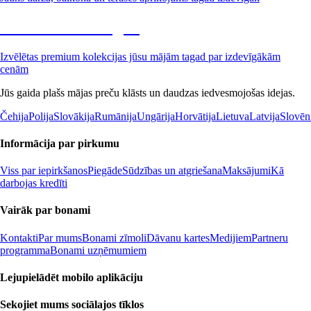
Premium izdevīgāk
Izvēlētas premium kolekcijas jūsu mājām tagad par izdevīgākām
cenām
Jūs gaida plašs mājas preču klāsts un daudzas iedvesmojošas idejas.
Čehija
Polija
Slovākija
Rumānija
Ungārija
Horvātija
Lietuva
Latvija
Slovēn
Informācija par pirkumu
Viss par iepirkšanos
Piegāde
Sūdzības un atgriešana
Maksājumi
Kā
darbojas kredīti
Vairāk par bonami
Kontakti
Par mums
Bonami zīmoli
Dāvanu kartes
Medijiem
Partneru
programma
Bonami uzņēmumiem
Lejupielādēt mobilo aplikāciju
Sekojiet mums sociālajos tīklos