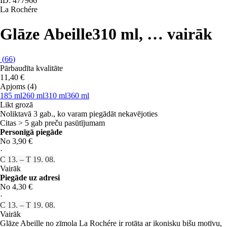
ID: 477966
La Rochére
Glāze Abeille
310 ml
, …
vairāk
(
66
)
Pārbaudīta kvalitāte
11,40 €
Apjoms (4)
185 ml
260 ml
310 ml
360 ml
Likt grozā
Noliktavā 3 gab., ko varam piegādāt nekavējoties
Citas > 5 gab preču pasūtījumam
Personīgā piegāde
No 3,90 €
·
C 13. – T 19. 08.
Vairāk
Piegāde uz adresi
No 4,30 €
·
C 13. – T 19. 08.
Vairāk
Glāze Abeille no zīmola La Rochére ir rotāta ar ikonisku bišu motīvu,