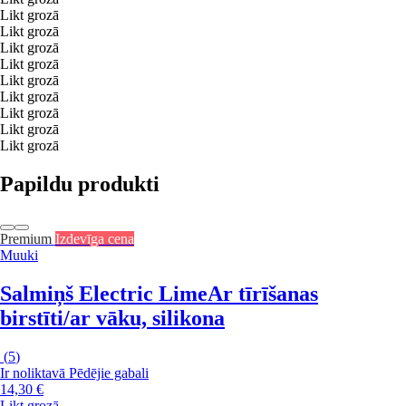
Likt grozā
Likt grozā
Likt grozā
Likt grozā
Likt grozā
Likt grozā
Likt grozā
Likt grozā
Likt grozā
Papildu produkti
Premium
Izdevīga cena
Muuki
Salmiņš Electric Lime
Ar tīrīšanas
birstīti/ar vāku, silikona
(
5
)
Ir noliktavā
Pēdējie gabali
14,30 €
Likt grozā