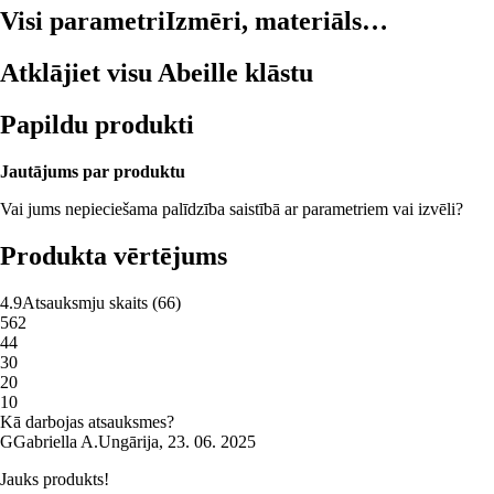
Visi parametri
Izmēri, materiāls…
Atklājiet visu Abeille klāstu
Papildu produkti
Jautājums par produktu
Vai jums nepieciešama palīdzība saistībā ar parametriem vai izvēli?
Produkta vērtējums
4.9
Atsauksmju skaits
(
66
)
5
62
4
4
3
0
2
0
1
0
Kā darbojas atsauksmes?
G
Gabriella A.
Ungārija
,
23. 06. 2025
Jauks produkts!