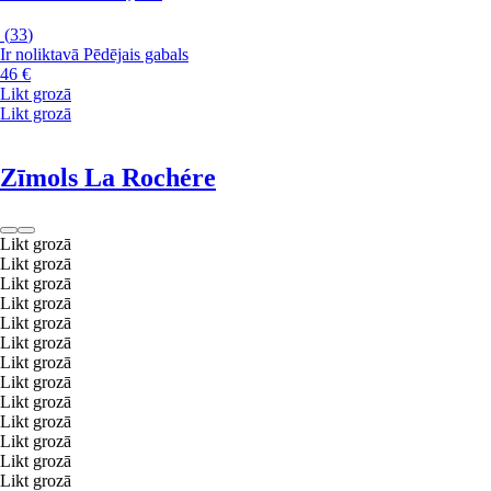
(
33
)
Ir noliktavā
Pēdējais gabals
46 €
Likt grozā
Likt grozā
Zīmols La Rochére
Likt grozā
Likt grozā
Likt grozā
Likt grozā
Likt grozā
Likt grozā
Likt grozā
Likt grozā
Likt grozā
Likt grozā
Likt grozā
Likt grozā
Likt grozā