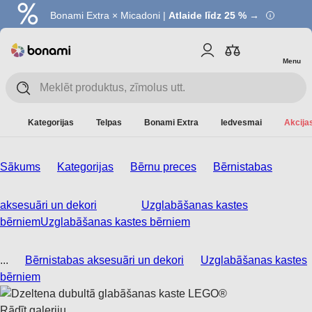
Bonami Extra × Micadoni |
Atlaide līdz 25 % →
Menu
Kategorijas
Telpas
Bonami Extra
Iedvesmai
Akcijas
Sākums
Kategorijas
Bērnu preces
Bērnistabas
aksesuāri un dekori
Uzglabāšanas kastes
bērniem
Uzglabāšanas kastes bērniem
...
Bērnistabas aksesuāri un dekori
Uzglabāšanas kastes
bērniem
Rādīt galeriju