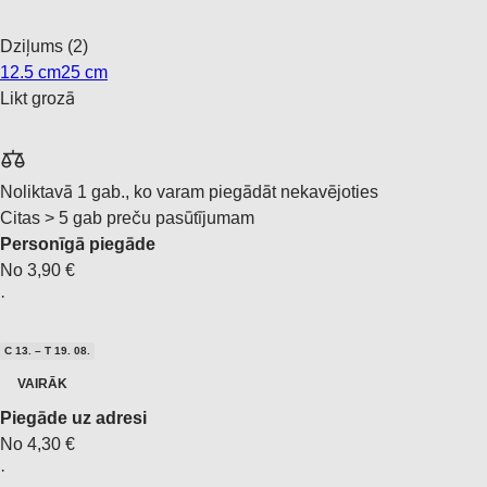
Dziļums (2)
12.5 cm
25 cm
Likt grozā
Noliktavā 1 gab., ko varam piegādāt nekavējoties
Citas > 5 gab preču pasūtījumam
Personīgā piegāde
No 3,90 €
·
C 13. – T 19. 08.
VAIRĀK
Piegāde uz adresi
No 4,30 €
·