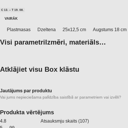
C 13. – T 19. 08.
VAIRĀK
Plastmasas
Dzeltena
25x12,5 cm
Augstums 18 cm
Visi parametri
Izmēri, materiāls…
Atklājiet visu Box klāstu
Jautājums par produktu
Vai jums nepieciešama palīdzība saistībā ar parametriem vai izvēli?
Produkta vērtējums
4.8
Atsauksmju skaits
(
107
)
5
99