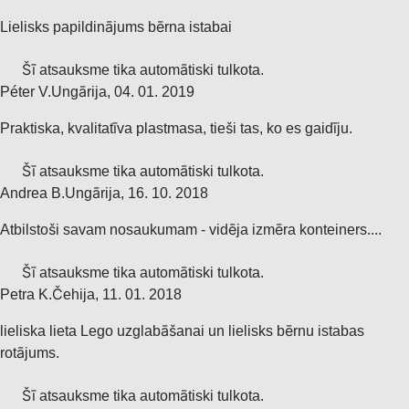
Lielisks papildinājums bērna istabai
Šī atsauksme tika automātiski tulkota.
Péter V.
Ungārija
,
04. 01. 2019
Praktiska, kvalitatīva plastmasa, tieši tas, ko es gaidīju.
Šī atsauksme tika automātiski tulkota.
Andrea B.
Ungārija
,
16. 10. 2018
Atbilstoši savam nosaukumam - vidēja izmēra konteiners....
Šī atsauksme tika automātiski tulkota.
Petra K.
Čehija
,
11. 01. 2018
lieliska lieta Lego uzglabāšanai un lielisks bērnu istabas
rotājums.
Šī atsauksme tika automātiski tulkota.