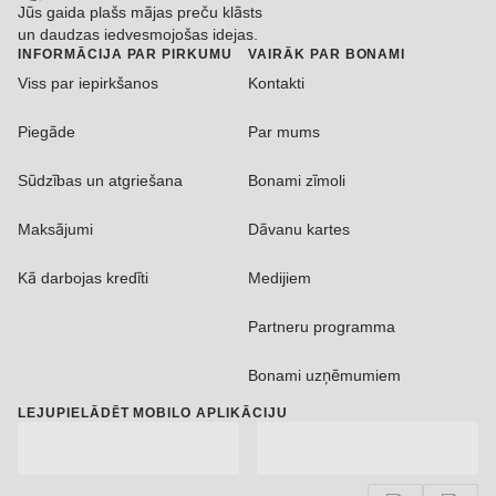
Jūs gaida plašs mājas preču klāsts
un daudzas iedvesmojošas idejas.
INFORMĀCIJA PAR PIRKUMU
VAIRĀK PAR BONAMI
Viss par iepirkšanos
Kontakti
Piegāde
Par mums
Sūdzības un atgriešana
Bonami zīmoli
Maksājumi
Dāvanu kartes
Kā darbojas kredīti
Medijiem
Partneru programma
Bonami uzņēmumiem
LEJUPIELĀDĒT MOBILO APLIKĀCIJU