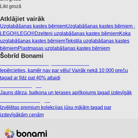
Likt grozā
Atklājiet vairāk
Uzglabāšanas kastes bērniem
Uzglabāšanas kastes bērniem ·
LEGO®
LEGO®
Dzelteni uzglabāšanas kastes bērniem
Koka
uzglabāšanas kastes bērniem
Tekstila uzglabāšanas kastes
bērniem
Plastmasas uzglabāšanas kastes bērniem
Šobrīd Bonami
Summer Sale: līdz pat 40% atlaide
Iepērcieties, kamēr nav par vēlu! Vairāk nekā 10 000 preču
tagad ar līdz pat 40% atlaidi
Dārzs izdevīgāk
Jauns dārza, balkona un terases aprīkojums tagad izdevīgāk
Premium izdevīgāk
Izvēlētas premium kolekcijas jūsu mājām tagad par
izdevīgākām cenām