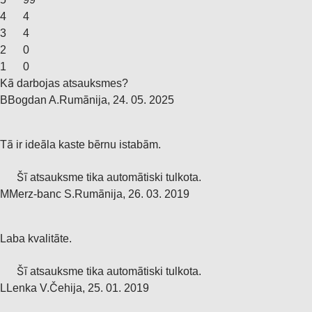
4
4
3
4
2
0
1
0
Kā darbojas atsauksmes?
B
Bogdan A.
Rumānija
,
24. 05. 2025
Tā ir ideāla kaste bērnu istabām.
Šī atsauksme tika automātiski tulkota.
M
Merz-banc S.
Rumānija
,
26. 03. 2019
Laba kvalitāte.
Šī atsauksme tika automātiski tulkota.
L
Lenka V.
Čehija
,
25. 01. 2019