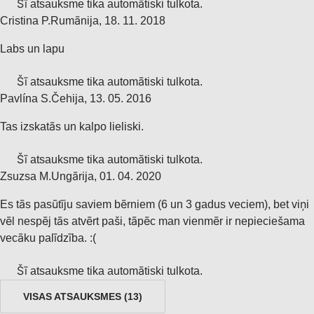
Šī atsauksme tika automātiski tulkota.
Cristina P.
Rumānija
,
18. 11. 2018
Labs un lapu
Šī atsauksme tika automātiski tulkota.
Pavlína S.
Čehija
,
13. 05. 2016
Tas izskatās un kalpo lieliski.
Šī atsauksme tika automātiski tulkota.
Zsuzsa M.
Ungārija
,
01. 04. 2020
Es tās pasūtīju saviem bērniem (6 un 3 gadus veciem), bet viņi
vēl nespēj tās atvērt paši, tāpēc man vienmēr ir nepieciešama
vecāku palīdzība. :(
Šī atsauksme tika automātiski tulkota.
VISAS ATSAUKSMES
(
13
)