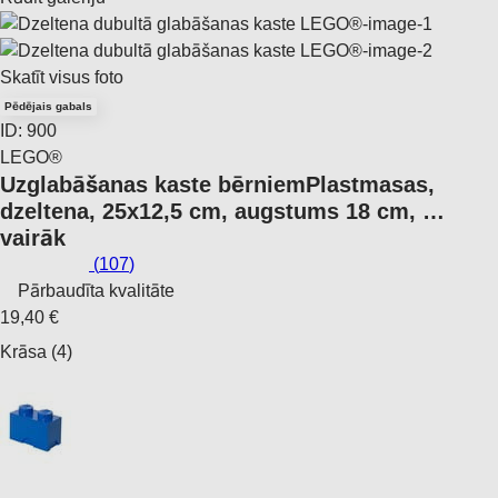
Skatīt visus foto
Pēdējais gabals
ID: 900
LEGO®
Uzglabāšanas kaste bērniem
Plastmasas,
dzeltena, 25x12,5 cm, augstums 18 cm
, …
vairāk
(
107
)
Pārbaudīta kvalitāte
19,40 €
Krāsa (4)