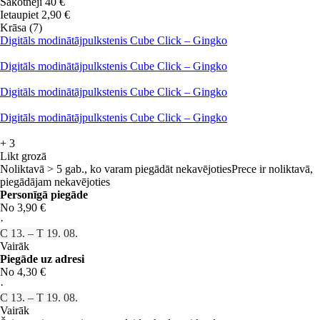
Sākotnēji
40 €
Ietaupiet 2,90 €
Krāsa (7)
Digitāls modinātājpulkstenis Cube Click – Gingko
Digitāls modinātājpulkstenis Cube Click – Gingko
Digitāls modinātājpulkstenis Cube Click – Gingko
Digitāls modinātājpulkstenis Cube Click – Gingko
+
3
Likt grozā
Noliktavā > 5 gab., ko varam piegādāt nekavējoties
Prece ir noliktavā,
piegādājam nekavējoties
Personīgā piegāde
No 3,90 €
·
C 13. – T 19. 08.
Vairāk
Piegāde uz adresi
No 4,30 €
·
C 13. – T 19. 08.
Vairāk