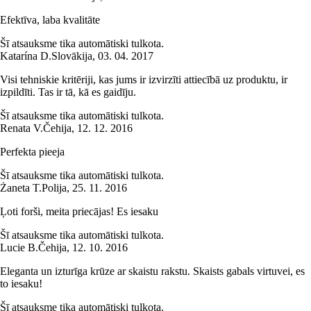
Efektīva, laba kvalitāte
Šī atsauksme tika automātiski tulkota.
Katarína D.
Slovākija
,
03. 04. 2017
Visi tehniskie kritēriji, kas jums ir izvirzīti attiecībā uz produktu, ir
izpildīti. Tas ir tā, kā es gaidīju.
Šī atsauksme tika automātiski tulkota.
Renata V.
Čehija
,
12. 12. 2016
Perfekta pieeja
Šī atsauksme tika automātiski tulkota.
Żaneta T.
Polija
,
25. 11. 2016
Ļoti forši, meita priecājas! Es iesaku
Šī atsauksme tika automātiski tulkota.
Lucie B.
Čehija
,
12. 10. 2016
Eleganta un izturīga krūze ar skaistu rakstu. Skaists gabals virtuvei, es
to iesaku!
Šī atsauksme tika automātiski tulkota.