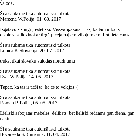
valodā.
Šī atsauksme tika automātiski tulkota.
Marzena W.
Polija
,
01. 08. 2017
Izgatavots stingri, estētiski. Vissvarīgākais ir tas, ka tam ir balts
displejs, salīdzinot ar tirgū pieejamajiem viltojumiem. Ļoti ieteicams
Šī atsauksme tika automātiski tulkota.
Lubica K.
Slovākija
,
20. 07. 2017
trūkst tikai slovāku valodas norādījumu
Šī atsauksme tika automātiski tulkota.
Ewa W.
Polija
,
14. 05. 2017
Tāpēc, ka tas ir tieši tā, kā es to vēlējos :(
Šī atsauksme tika automātiski tulkota.
Roman B.
Polija
,
05. 05. 2017
Lieliski sabojātas mēbeles, delikāts, bet lieliski redzams gan dienā, gan
naktī.
Šī atsauksme tika automātiski tulkota.
Bocaneala S.
Rumānija
,
11. 04. 2017