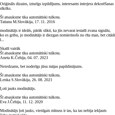
Oriģināls dizains, izturīgs izpildījums, interesants interjera dekorēšanas
sīkrīks.
Šī atsauksme tika automātiski tulkota.
Tatiana M.
Slovākija
,
17. 11. 2016
modinātājs ir ideāls, pārāk slikti, ka jūs nevarat iestatīt zvana signālu,
ko es gribu, jo modinātājs ir diezgan nomierinošs no rīta man, bet citādi
l...
Skatīt vairāk
Šī atsauksme tika automātiski tulkota.
Aneta K.
Čehija
,
04. 07. 2023
Neredzams, bet noderīgs jūsu mājas papildinājums.
Šī atsauksme tika automātiski tulkota.
Lenka S.
Slovākija
,
26. 08. 2021
Ļoti jauks modinātājs.
Šī atsauksme tika automātiski tulkota.
Eva J.
Čehija
,
11. 12. 2020
Modinātājs ļoti jauks, vienīgais mīnuss ir tas, ka tas nebija iekļauts