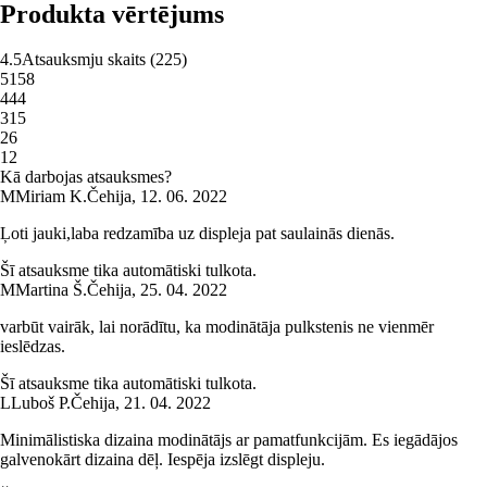
Produkta vērtējums
4.5
Atsauksmju skaits
(
225
)
5
158
4
44
3
15
2
6
1
2
Kā darbojas atsauksmes?
M
Miriam K.
Čehija
,
12. 06. 2022
Ļoti jauki,laba redzamība uz displeja pat saulainās dienās.
Šī atsauksme tika automātiski tulkota.
M
Martina Š.
Čehija
,
25. 04. 2022
varbūt vairāk, lai norādītu, ka modinātāja pulkstenis ne vienmēr
ieslēdzas.
Šī atsauksme tika automātiski tulkota.
L
Luboš P.
Čehija
,
21. 04. 2022
Minimālistiska dizaina modinātājs ar pamatfunkcijām. Es iegādājos
galvenokārt dizaina dēļ. Iespēja izslēgt displeju.