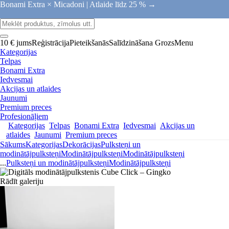
Bonami Extra × Micadoni |
Atlaide līdz 25 % →
10 € jums
Reģistrācija
Pieteikšanās
Salīdzināšana
Grozs
Menu
Kategorijas
Telpas
Bonami Extra
Iedvesmai
Akcijas un atlaides
Jaunumi
Premium preces
Profesionāļiem
Kategorijas
Telpas
Bonami Extra
Iedvesmai
Akcijas un
atlaides
Jaunumi
Premium preces
Sākums
Kategorijas
Dekorācijas
Pulksteņi un
modinātājpulksteņi
Modinātājpulksteņi
Modinātājpulksteņi
...
Pulksteņi un modinātājpulksteņi
Modinātājpulksteņi
Rādīt galeriju