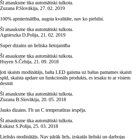
Šī atsauksme tika automātiski tulkota.
Zuzana P.
Slovākija
,
27. 02. 2019
100% apmierinātība, augsta kvalitāte, nav ko piebilst.
Šī atsauksme tika automātiski tulkota.
Agnieszka D.
Polija
,
21. 02. 2019
Super dizains un lieliska lietojamība
Šī atsauksme tika automātiski tulkota.
Huyen S.
Čehija
,
21. 09. 2018
ļoti skaists modinātājs, balta LED gaisma uz baltas pamatnes skaisti
spīd, skaista apdare un funkcionāls produkts, es iesaku to ar visiem
desmit
Šī atsauksme tika automātiski tulkota.
Zuzana B.
Slovākija
,
20. 05. 2018
Jauks dizains. Fh un C temperatūras iespēja.
Šī atsauksme tika automātiski tulkota.
Łukasz S.
Polija
,
25. 03. 2018
Lielisks modinātājs. Nav pārāk liels, izskatās lieliski un darbojas