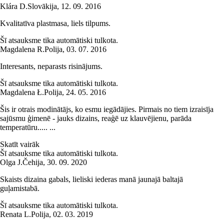
Klára D.
Slovākija
,
12. 09. 2016
Kvalitatīva plastmasa, liels tilpums.
Šī atsauksme tika automātiski tulkota.
Magdalena R.
Polija
,
03. 07. 2016
Interesants, neparasts risinājums.
Šī atsauksme tika automātiski tulkota.
Magdalena Ł.
Polija
,
24. 05. 2016
Šis ir otrais modinātājs, ko esmu iegādājies. Pirmais no tiem izraisīja
sajūsmu ģimenē - jauks dizains, reaģē uz klauvējienu, parāda
temperatūru..... ...
Skatīt vairāk
Šī atsauksme tika automātiski tulkota.
Olga J.
Čehija
,
30. 09. 2020
Skaists dizaina gabals, lieliski iederas manā jaunajā baltajā
guļamistabā.
Šī atsauksme tika automātiski tulkota.
Renata L.
Polija
,
02. 03. 2019