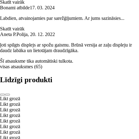
Skatīt vairāk
Bonami atbilde
17. 03. 2024
Labdien, atvainojamies par sarežģījumiem. Ar jums sazināsies...
Skatīt vairāk
Aneta P.
Polija
,
20. 12. 2022
ļoti spilgts displejs ar spožu gaismu. Brūnā versija ar zaļu displeju ir
daudz labāka un lietotājam draudzīgāka.
Šī atsauksme tika automātiski tulkota.
visas atsauksmes
(
65
)
Līdzīgi produkti
Likt grozā
Likt grozā
Likt grozā
Likt grozā
Likt grozā
Likt grozā
Likt grozā
Likt grozā