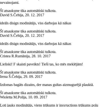
nevainojami.
Šī atsauksme tika automātiski tulkota.
David S.
Čehija
,
20. 12. 2017
ideāls disign modinātājs, viss darbojas kā nākas
Šī atsauksme tika automātiski tulkota.
David S.
Čehija
,
20. 12. 2017
ideāls disign modinātājs, viss darbojas kā nākas
Šī atsauksme tika automātiski tulkota.
Cristea R.
Rumānija
,
28. 10. 2017
Lieliski! F skaisti paveikts! Tieši tas, ko mēs meklējām!
Šī atsauksme tika automātiski tulkota.
Irena Š.
Čehija
,
29. 09. 2017
Izdomas bagāts dizains, der manas gultas aizmugurējā plauktā.
Šī atsauksme tika automātiski tulkota.
Wioletta M.
Polija
,
10. 09. 2017
Ļoti jauks modinātājs, viens trūkums ir insyructions trūkums poļu