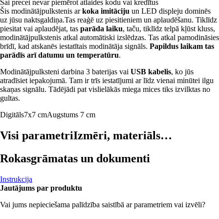
Šai precei nevar piemērot atlaides kodu vai kredītus
Šis modinātājpulkstenis ar
koka imitāciju
un LED displeju dominēs
uz jūsu naktsgaldiņa.Tas reaģē uz piesitieniem un aplaudēšanu. Tiklīdz
piesitat vai aplaudējat, tas
parāda laiku
, taču, tiklīdz telpā kļūst kluss,
modinātājpulkstenis atkal automātiski izslēdzas. Tas atkal pamodināsies
brīdī, kad atskanēs iestatītais modinātāja signāls.
Papildus laikam tas
parādīs arī datumu un temperatūru
.
Modinātājpulksteni darbina 3 baterijas vai
USB kabelis
, ko jūs
atradīsiet iepakojumā. Tam ir trīs iestatījumi ar līdz vienai minūtei ilgu
skaņas signālu. Tādējādi pat vislielākās miega mices tiks izvilktas no
gultas.
Digitāls
7x7 cm
Augstums 7 cm
Visi parametri
Izmēri, materiāls…
Rokasgrāmatas un dokumenti
Instrukcija
Jautājums par produktu
Vai jums nepieciešama palīdzība saistībā ar parametriem vai izvēli?