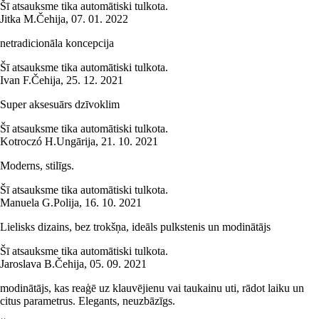
Šī atsauksme tika automātiski tulkota.
Jitka M.
Čehija
,
07. 01. 2022
netradicionāla koncepcija
Šī atsauksme tika automātiski tulkota.
Ivan F.
Čehija
,
25. 12. 2021
Super aksesuārs dzīvoklim
Šī atsauksme tika automātiski tulkota.
Kotroczó H.
Ungārija
,
21. 10. 2021
Moderns, stilīgs.
Šī atsauksme tika automātiski tulkota.
Manuela G.
Polija
,
16. 10. 2021
Lielisks dizains, bez trokšņa, ideāls pulkstenis un modinātājs
Šī atsauksme tika automātiski tulkota.
Jaroslava B.
Čehija
,
05. 09. 2021
modinātājs, kas reaģē uz klauvējienu vai taukainu uti, rādot laiku un
citus parametrus. Elegants, neuzbāzīgs.