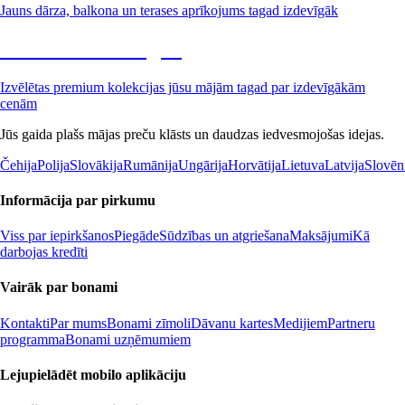
Jauns dārza, balkona un terases aprīkojums tagad izdevīgāk
Premium izdevīgāk
Izvēlētas premium kolekcijas jūsu mājām tagad par izdevīgākām
cenām
Jūs gaida plašs mājas preču klāsts un daudzas iedvesmojošas idejas.
Čehija
Polija
Slovākija
Rumānija
Ungārija
Horvātija
Lietuva
Latvija
Slovēn
Informācija par pirkumu
Viss par iepirkšanos
Piegāde
Sūdzības un atgriešana
Maksājumi
Kā
darbojas kredīti
Vairāk par bonami
Kontakti
Par mums
Bonami zīmoli
Dāvanu kartes
Medijiem
Partneru
programma
Bonami uzņēmumiem
Lejupielādēt mobilo aplikāciju