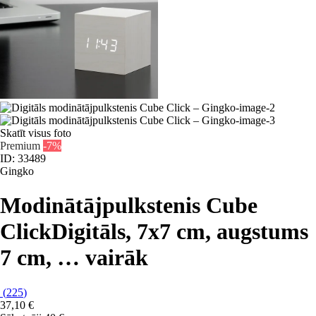
Skatīt visus foto
Premium
-7%
ID: 33489
Gingko
Modinātājpulkstenis Cube
Click
Digitāls, 7x7 cm, augstums
7 cm
, …
vairāk
(
225
)
37,10 €