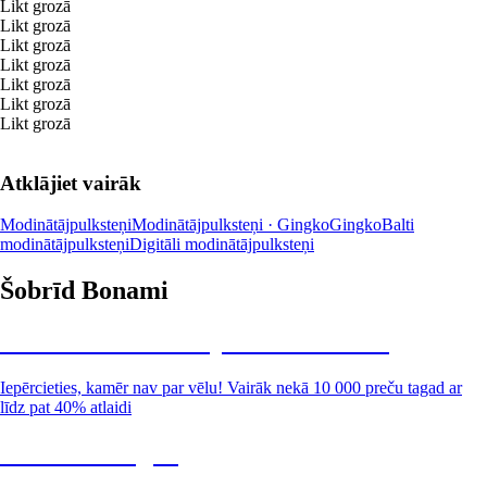
Likt grozā
Likt grozā
Likt grozā
Likt grozā
Likt grozā
Likt grozā
Likt grozā
Atklājiet vairāk
Modinātājpulksteņi
Modinātājpulksteņi · Gingko
Gingko
Balti
modinātājpulksteņi
Digitāli modinātājpulksteņi
Šobrīd Bonami
Summer Sale: līdz pat 40% atlaide
Iepērcieties, kamēr nav par vēlu! Vairāk nekā 10 000 preču tagad ar
līdz pat 40% atlaidi
Dārzs izdevīgāk