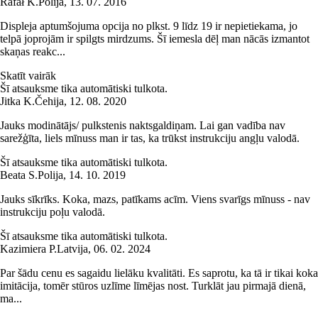
Rafał K.
Polija
,
13. 07. 2016
Displeja aptumšojuma opcija no plkst. 9 līdz 19 ir nepietiekama, jo
telpā joprojām ir spilgts mirdzums. Šī iemesla dēļ man nācās izmantot
skaņas reakc...
Skatīt vairāk
Šī atsauksme tika automātiski tulkota.
Jitka K.
Čehija
,
12. 08. 2020
Jauks modinātājs/ pulkstenis naktsgaldiņam. Lai gan vadība nav
sarežģīta, liels mīnuss man ir tas, ka trūkst instrukciju angļu valodā.
Šī atsauksme tika automātiski tulkota.
Beata S.
Polija
,
14. 10. 2019
Jauks sīkrīks. Koka, mazs, patīkams acīm. Viens svarīgs mīnuss - nav
instrukciju poļu valodā.
Šī atsauksme tika automātiski tulkota.
Kazimiera P.
Latvija
,
06. 02. 2024
Par šādu cenu es sagaidu lielāku kvalitāti. Es saprotu, ka tā ir tikai koka
imitācija, tomēr stūros uzlīme līmējas nost. Turklāt jau pirmajā dienā,
ma...