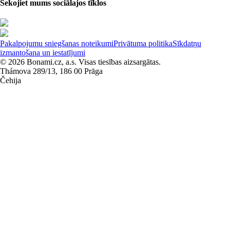
Sekojiet mums sociālajos tīklos
Pakalpojumu sniegšanas noteikumi
Privātuma politika
Sīkdatņu
izmantošana un iestatījumi
© 2026 Bonami.cz, a.s. Visas tiesības aizsargātas.
Thámova 289/13, 186 00 Prāga
Čehija