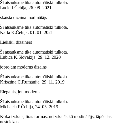
Šī atsauksme tika automātiski tulkota.
Lucie J.
Čehija
,
26. 08. 2021
skaista dizaina modinātājs
Šī atsauksme tika automātiski tulkota.
Karla K.
Čehija
,
01. 01. 2021
Lieliski, dizainers
Šī atsauksme tika automātiski tulkota.
Ľubica K.
Slovākija
,
29. 12. 2020
joprojām moderns dizains
Šī atsauksme tika automātiski tulkota.
Krisztina C.
Rumānija
,
29. 11. 2019
Elegants, ļoti moderns.
Šī atsauksme tika automātiski tulkota.
Michaela P.
Čehija
,
24. 05. 2019
Koka izskats, tīras formas, neizskatās kā modinātājs, tāpēc tas
nesteidzas.