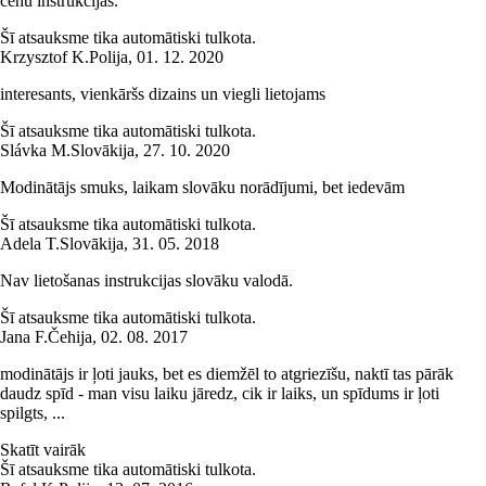
čehu instrukcijās.
Šī atsauksme tika automātiski tulkota.
Krzysztof K.
Polija
,
01. 12. 2020
interesants, vienkāršs dizains un viegli lietojams
Šī atsauksme tika automātiski tulkota.
Slávka M.
Slovākija
,
27. 10. 2020
Modinātājs smuks, laikam slovāku norādījumi, bet iedevām
Šī atsauksme tika automātiski tulkota.
Adela T.
Slovākija
,
31. 05. 2018
Nav lietošanas instrukcijas slovāku valodā.
Šī atsauksme tika automātiski tulkota.
Jana F.
Čehija
,
02. 08. 2017
modinātājs ir ļoti jauks, bet es diemžēl to atgriezīšu, naktī tas pārāk
daudz spīd - man visu laiku jāredz, cik ir laiks, un spīdums ir ļoti
spilgts, ...
Skatīt vairāk
Šī atsauksme tika automātiski tulkota.