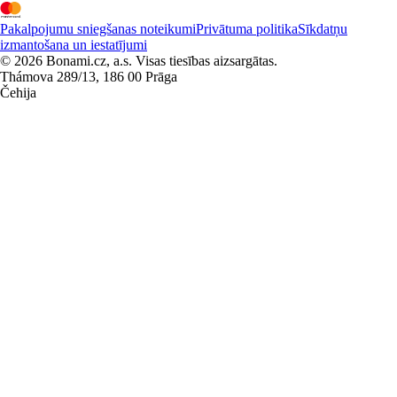
Pakalpojumu sniegšanas noteikumi
Privātuma politika
Sīkdatņu
izmantošana un iestatījumi
© 2026 Bonami.cz, a.s. Visas tiesības aizsargātas.
Thámova 289/13, 186 00 Prāga
Čehija