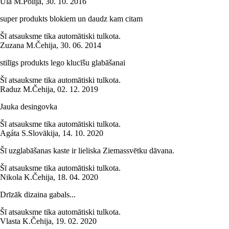
Ula M.
Polija
,
30. 10. 2016
super produkts blokiem un daudz kam citam
Šī atsauksme tika automātiski tulkota.
Zuzana M.
Čehija
,
30. 06. 2014
stilīgs produkts lego klucīšu glabāšanai
Šī atsauksme tika automātiski tulkota.
Raduz M.
Čehija
,
02. 12. 2019
Jauka desingovka
Šī atsauksme tika automātiski tulkota.
Agáta S.
Slovākija
,
14. 10. 2020
Šī uzglabāšanas kaste ir lieliska Ziemassvētku dāvana.
Šī atsauksme tika automātiski tulkota.
Nikola K.
Čehija
,
18. 04. 2020
Drīzāk dizaina gabals...
Šī atsauksme tika automātiski tulkota.
Vlasta K.
Čehija
,
19. 02. 2020