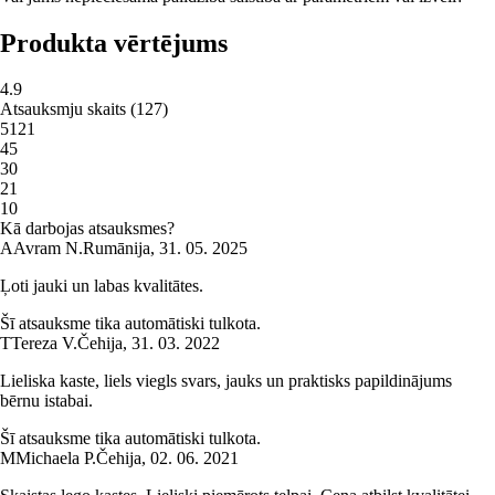
Produkta vērtējums
4.9
Atsauksmju skaits
(
127
)
5
121
4
5
3
0
2
1
1
0
Kā darbojas atsauksmes?
A
Avram N.
Rumānija
,
31. 05. 2025
Ļoti jauki un labas kvalitātes.
Šī atsauksme tika automātiski tulkota.
T
Tereza V.
Čehija
,
31. 03. 2022
Lieliska kaste, liels viegls svars, jauks un praktisks papildinājums
bērnu istabai.
Šī atsauksme tika automātiski tulkota.
M
Michaela P.
Čehija
,
02. 06. 2021