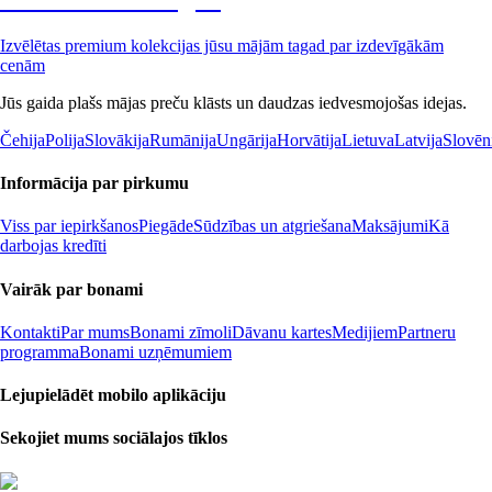
Izvēlētas premium kolekcijas jūsu mājām tagad par izdevīgākām
cenām
Jūs gaida plašs mājas preču klāsts un daudzas iedvesmojošas idejas.
Čehija
Polija
Slovākija
Rumānija
Ungārija
Horvātija
Lietuva
Latvija
Slovēn
Informācija par pirkumu
Viss par iepirkšanos
Piegāde
Sūdzības un atgriešana
Maksājumi
Kā
darbojas kredīti
Vairāk par bonami
Kontakti
Par mums
Bonami zīmoli
Dāvanu kartes
Medijiem
Partneru
programma
Bonami uzņēmumiem
Lejupielādēt mobilo aplikāciju
Sekojiet mums sociālajos tīklos