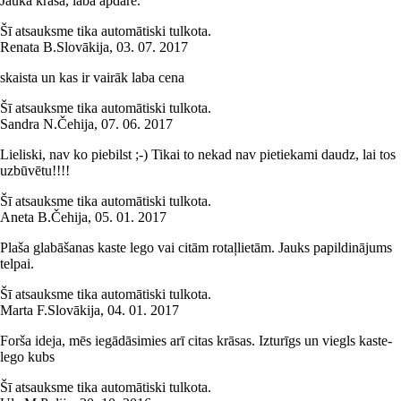
Jauka krāsa, laba apdare.
Šī atsauksme tika automātiski tulkota.
Renata B.
Slovākija
,
03. 07. 2017
skaista un kas ir vairāk laba cena
Šī atsauksme tika automātiski tulkota.
Sandra N.
Čehija
,
07. 06. 2017
Lieliski, nav ko piebilst ;-) Tikai to nekad nav pietiekami daudz, lai tos
uzbūvētu!!!!
Šī atsauksme tika automātiski tulkota.
Aneta B.
Čehija
,
05. 01. 2017
Plaša glabāšanas kaste lego vai citām rotaļlietām. Jauks papildinājums
telpai.
Šī atsauksme tika automātiski tulkota.
Marta F.
Slovākija
,
04. 01. 2017
Forša ideja, mēs iegādāsimies arī citas krāsas. Izturīgs un viegls kaste-
lego kubs
Šī atsauksme tika automātiski tulkota.