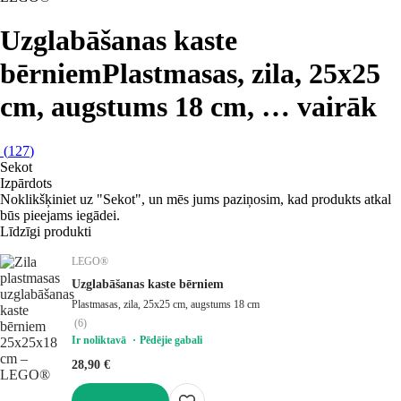
Uzglabāšanas kaste
bērniem
Plastmasas, zila, 25x25
cm, augstums 18 cm
, …
vairāk
(
127
)
Sekot
Izpārdots
Noklikšķiniet uz "Sekot", un mēs jums paziņosim, kad produkts atkal
būs pieejams iegādei.
Līdzīgi produkti
LEGO®
Uzglabāšanas kaste bērniem
Plastmasas, zila, 25x25 cm, augstums 18 cm
(
6
)
Ir noliktavā
Pēdējie gabali
28,90 €