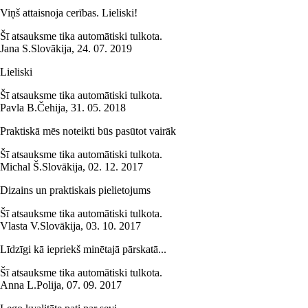
Viņš attaisnoja cerības. Lieliski!
Šī atsauksme tika automātiski tulkota.
Jana S.
Slovākija
,
24. 07. 2019
Lieliski
Šī atsauksme tika automātiski tulkota.
Pavla B.
Čehija
,
31. 05. 2018
Praktiskā mēs noteikti būs pasūtot vairāk
Šī atsauksme tika automātiski tulkota.
Michal Š.
Slovākija
,
02. 12. 2017
Dizains un praktiskais pielietojums
Šī atsauksme tika automātiski tulkota.
Vlasta V.
Slovākija
,
03. 10. 2017
Līdzīgi kā iepriekš minētajā pārskatā...
Šī atsauksme tika automātiski tulkota.
Anna L.
Polija
,
07. 09. 2017