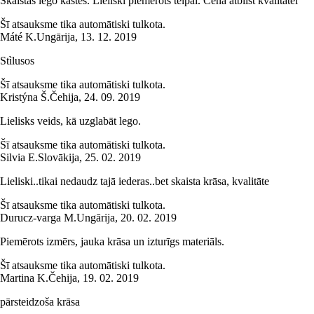
Skaistas lego kastes. Lieliski piemērots telpai. Cena atbilst kvalitātei
Šī atsauksme tika automātiski tulkota.
Máté K.
Ungārija
,
13. 12. 2019
Stìlusos
Šī atsauksme tika automātiski tulkota.
Kristýna Š.
Čehija
,
24. 09. 2019
Lielisks veids, kā uzglabāt lego.
Šī atsauksme tika automātiski tulkota.
Silvia E.
Slovākija
,
25. 02. 2019
Lieliski..tikai nedaudz tajā iederas..bet skaista krāsa, kvalitāte
Šī atsauksme tika automātiski tulkota.
Durucz-varga M.
Ungārija
,
20. 02. 2019
Piemērots izmērs, jauka krāsa un izturīgs materiāls.
Šī atsauksme tika automātiski tulkota.
Martina K.
Čehija
,
19. 02. 2019
pārsteidzoša krāsa