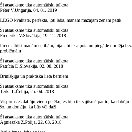
Šī atsauksme tika automātiski tulkota.
Péter V.
Ungārija
,
04. 01. 2019
LEGO kvalitāte, perfekta, ļoti laba, manam mazajam zēnam patīk
Šī atsauksme tika automātiski tulkota.
Frederika V.
Slovākija
,
19. 11. 2018
Prece atbilst manām cerībām, bija labi iesaiņota un piegāde noritēja bez
problēmām
Šī atsauksme tika automātiski tulkota.
Patrícia D.
Slovākija
,
02. 08. 2018
Brīnišķīga un praktiska lieta bērniem
Šī atsauksme tika automātiski tulkota.
Terka L.
Čehija
,
25. 04. 2018
Vispirms es dabūju vienu pelēku, es biju tik sajūsmā par to, ka dabūju
šo, un domāju, ka būs vēl daži.
Šī atsauksme tika automātiski tulkota.
Agnieszka Z.
Polija
,
22. 03. 2018