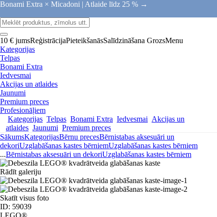
Bonami Extra × Micadoni |
Atlaide līdz 25 % →
10 € jums
Reģistrācija
Pieteikšanās
Salīdzināšana
Grozs
Menu
Kategorijas
Telpas
Bonami Extra
Iedvesmai
Akcijas un atlaides
Jaunumi
Premium preces
Profesionāļiem
Kategorijas
Telpas
Bonami Extra
Iedvesmai
Akcijas un
atlaides
Jaunumi
Premium preces
Sākums
Kategorijas
Bērnu preces
Bērnistabas aksesuāri un
dekori
Uzglabāšanas kastes bērniem
Uzglabāšanas kastes bērniem
...
Bērnistabas aksesuāri un dekori
Uzglabāšanas kastes bērniem
Rādīt galeriju
Skatīt visus foto
ID: 59039
LEGO®