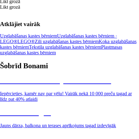
Likt grozā
Likt grozā
Atklājiet vairāk
Uzglabāšanas kastes bērniem
Uzglabāšanas kastes bērniem ·
LEGO®
LEGO®
Zili uzglabāšanas kastes bērniem
Koka uzglabāšanas
kastes bērniem
Tekstila uzglabāšanas kastes bērniem
Plastmasas
uzglabāšanas kastes bērniem
Šobrīd Bonami
Summer Sale: līdz pat 40% atlaide
Iepērcieties, kamēr nav par vēlu! Vairāk nekā 10 000 preču tagad ar
līdz pat 40% atlaidi
Dārzs izdevīgāk
Jauns dārza, balkona un terases aprīkojums tagad izdevīgāk
Premium izdevīgāk