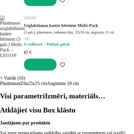
LIKT GROZĀ
LEGO®
Uzglabāšanas kastes bērniem Multi-Pack
(3 gab.), plastmasas, sarkanas/zilas, 32x16 cm, augstums 11 cm
(
4
)
Ir noliktavā
Pēdējais gabals
67 €
LIKT GROZĀ
+
Vairāk (16)
Plastmasas
Zila
25x25 cm
Augstums 18 cm
Visi parametri
Izmēri, materiāls…
Atklājiet visu Box klāstu
Jautājums par produktu
Vai jums nepieciešama palīdzība saistībā ar parametriem vai izvēli?