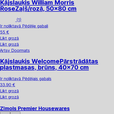
Kājslauķis William Morris
Rose
Zaļš/rozā, 50x80 cm
(
1
)
Ir noliktavā
Pēdējie gabali
55 €
Likt grozā
Likt grozā
Artsy Doormats
Kājslauķis Welcome
Pārstrādātas
plastmasas, brūns, 40x70 cm
Ir noliktavā
Pēdējais gabals
33,90 €
Likt grozā
Likt grozā
Zīmols Premier Housewares