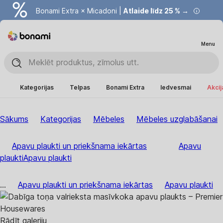
Bonami Extra × Micadoni |
Atlaide līdz 25 % →
Menu
Kategorijas
Telpas
Bonami Extra
Iedvesmai
Akcij
Sākums
Kategorijas
Mēbeles
Mēbeles uzglabāšanai
Apavu plaukti un priekšnama iekārtas
Apavu
plaukti
Apavu plaukti
...
Apavu plaukti un priekšnama iekārtas
Apavu plaukti
Rādīt galeriju