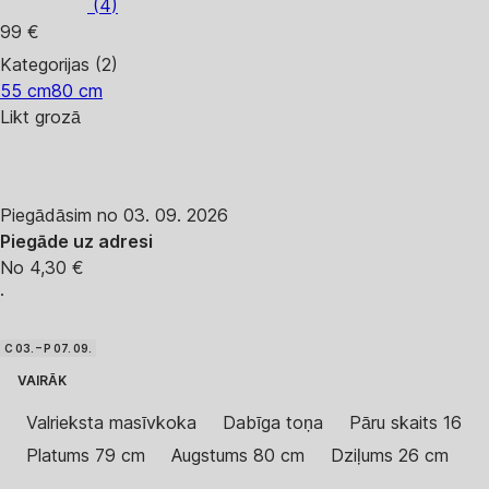
(
4
)
99 €
Kategorijas (2)
55 cm
80 cm
Likt grozā
Piegādāsim no 03. 09. 2026
Piegāde uz adresi
No 4,30 €
·
C 03. – P 07. 09.
VAIRĀK
Valrieksta masīvkoka
Dabīga toņa
Pāru skaits 16
Platums 79 cm
Augstums 80 cm
Dziļums 26 cm