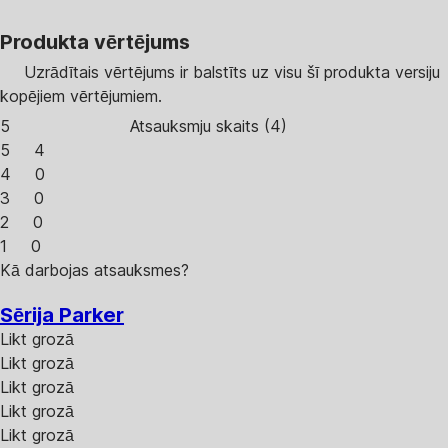
Produkta vērtējums
Uzrādītais vērtējums ir balstīts uz visu šī produkta versiju
kopējiem vērtējumiem.
5
Atsauksmju skaits
(
4
)
5
4
4
0
3
0
2
0
1
0
Kā darbojas atsauksmes?
Sērija Parker
Likt grozā
Likt grozā
Likt grozā
Likt grozā
Likt grozā