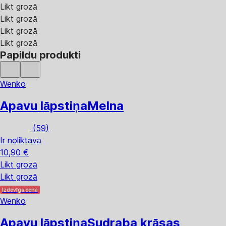
Likt grozā
Likt grozā
Likt grozā
Likt grozā
Papildu produkti
Wenko
Apavu lāpstiņa
Melna
(
59
)
Ir noliktavā
10,90 €
Likt grozā
Likt grozā
Izdevīga cena
Wenko
Apavu lāpstiņa
Sudraba krāsas