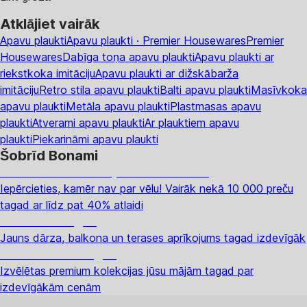
Atklājiet vairāk
Apavu plaukti
Apavu plaukti · Premier Housewares
Premier
Housewares
Dabīga toņa apavu plaukti
Apavu plaukti ar
riekstkoka imitāciju
Apavu plaukti ar dižskābarža
imitāciju
Retro stila apavu plaukti
Balti apavu plaukti
Masīvkoka
apavu plaukti
Metāla apavu plaukti
Plastmasas apavu
plaukti
Atverami apavu plaukti
Ar plauktiem apavu
plaukti
Piekarināmi apavu plaukti
Šobrīd Bonami
Summer Sale: līdz pat 40% atlaide
Iepērcieties, kamēr nav par vēlu! Vairāk nekā 10 000 preču
tagad ar līdz pat 40% atlaidi
Dārzs izdevīgāk
Jauns dārza, balkona un terases aprīkojums tagad izdevīgāk
Premium izdevīgāk
Izvēlētas premium kolekcijas jūsu mājām tagad par
izdevīgākām cenām