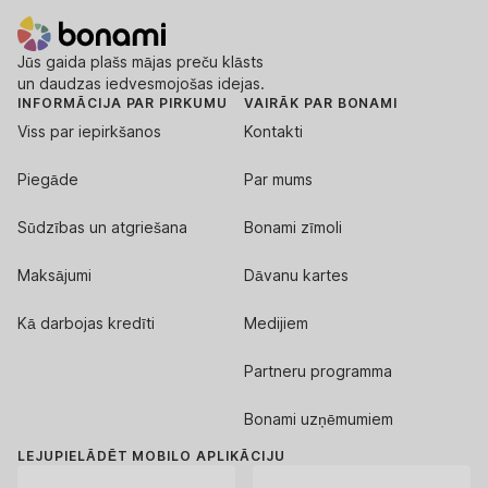
Jūs gaida plašs mājas preču klāsts
un daudzas iedvesmojošas idejas.
INFORMĀCIJA PAR PIRKUMU
VAIRĀK PAR BONAMI
Viss par iepirkšanos
Kontakti
Piegāde
Par mums
Sūdzības un atgriešana
Bonami zīmoli
Maksājumi
Dāvanu kartes
Kā darbojas kredīti
Medijiem
Partneru programma
Bonami uzņēmumiem
LEJUPIELĀDĒT MOBILO APLIKĀCIJU