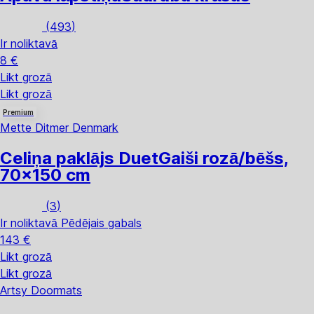
(
493
)
Ir noliktavā
8 €
Likt grozā
Likt grozā
Premium
Mette Ditmer Denmark
Celiņa paklājs Duet
Gaiši rozā/bēšs,
70x150 cm
(
3
)
Ir noliktavā
Pēdējais gabals
143 €
Likt grozā
Likt grozā
Artsy Doormats