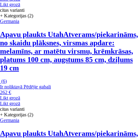
Likt grozā
citas varianti
+ Kategorijas (2)
Germania
Apavu plaukts Utah
Atverams/piekarināms,
no skaidu plāksnes, virsmas apdare:
melamīns, ar matētu virsmu, krēmkrāsas,
platums 100 cm, augstums 85 cm, dziļums
19 cm
(
6
)
Ir noliktavā
Pēdējie gabali
262 €
Likt grozā
Likt grozā
citas varianti
+ Kategorijas (2)
Germania
Apavu plaukts Utah
Atverams/piekarināms,