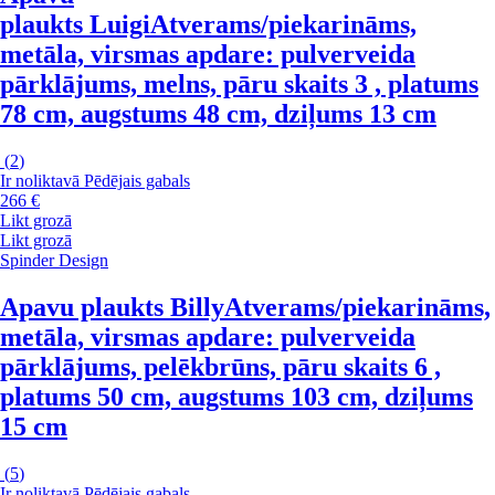
plaukts Luigi
Atverams/piekarināms,
metāla, virsmas apdare: pulverveida
pārklājums, melns, pāru skaits 3 , platums
78 cm, augstums 48 cm, dziļums 13 cm
(
2
)
Ir noliktavā
Pēdējais gabals
266 €
Likt grozā
Likt grozā
Spinder Design
Apavu plaukts Billy
Atverams/piekarināms,
metāla, virsmas apdare: pulverveida
pārklājums, pelēkbrūns, pāru skaits 6 ,
platums 50 cm, augstums 103 cm, dziļums
15 cm
(
5
)
Ir noliktavā
Pēdējais gabals