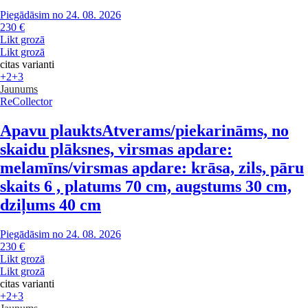
Piegādāsim no 24. 08. 2026
230 €
Likt grozā
Likt grozā
citas varianti
+2
+3
Jaunums
ReCollector
Apavu plaukts
Atverams/piekarināms, no
skaidu plāksnes, virsmas apdare:
melamīns/virsmas apdare: krāsa, zils, pāru
skaits 6 , platums 70 cm, augstums 30 cm,
dziļums 40 cm
Piegādāsim no 24. 08. 2026
230 €
Likt grozā
Likt grozā
citas varianti
+2
+3