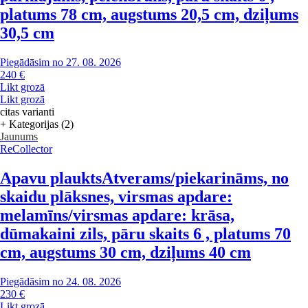
platums 78 cm, augstums 20,5 cm, dziļums
30,5 cm
Piegādāsim no 27. 08. 2026
240 €
Likt grozā
Likt grozā
citas varianti
+ Kategorijas (2)
Jaunums
ReCollector
Apavu plaukts
Atverams/piekarināms, no
skaidu plāksnes, virsmas apdare:
melamīns/virsmas apdare: krāsa,
dūmakaini zils, pāru skaits 6 , platums 70
cm, augstums 30 cm, dziļums 40 cm
Piegādāsim no 24. 08. 2026
230 €
Likt grozā