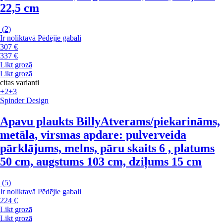
22,5 cm
(
2
)
Ir noliktavā
Pēdējie gabali
307 €
337 €
Likt grozā
Likt grozā
citas varianti
+2
+3
Spinder Design
Apavu plaukts Billy
Atverams/piekarināms,
metāla, virsmas apdare: pulverveida
pārklājums, melns, pāru skaits 6 , platums
50 cm, augstums 103 cm, dziļums 15 cm
(
5
)
Ir noliktavā
Pēdējie gabali
224 €
Likt grozā
Likt grozā