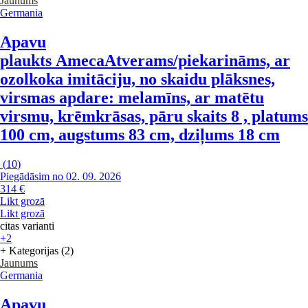
Jaunums
Germania
Apavu
plaukts Ameca
Atverams/piekarināms, ar
ozolkoka imitāciju, no skaidu plāksnes,
virsmas apdare: melamīns, ar matētu
virsmu, krēmkrāsas, pāru skaits 8 , platums
100 cm, augstums 83 cm, dziļums 18 cm
(
10
)
Piegādāsim no 02. 09. 2026
314 €
Likt grozā
Likt grozā
citas varianti
+2
+ Kategorijas (2)
Jaunums
Germania
Apavu