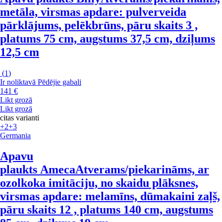
metāla, virsmas apdare: pulverveida
pārklājums, pelēkbrūns, pāru skaits 3 ,
platums 75 cm, augstums 37,5 cm, dziļums
12,5 cm
(
1
)
Ir noliktavā
Pēdējie gabali
141 €
Likt grozā
Likt grozā
citas varianti
+2
+3
Germania
Apavu
plaukts Ameca
Atverams/piekarināms, ar
ozolkoka imitāciju, no skaidu plāksnes,
virsmas apdare: melamīns, dūmakaini zaļš,
pāru skaits 12 , platums 140 cm, augstums