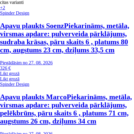
citas varianti
+2
Spinder Design
Apavu plaukts Soenz
Piekarināms, metāla,
virsmas apdare: pulverveida pārklājums,
sudraba krāsas, pāru skaits 6 , platums 80
cm, augstums 23 cm, dziļums 33,5 cm
Piegādāsim no 27. 08. 2026
326 €
Likt grozā
Likt grozā
Spinder Design
Apavu plaukts Marco
Piekarināms, metāla,
virsmas apdare: pulverveida pārklājums,
pelēkbrūns, pāru skaits 6 , platums 71 cm,
augstums 26 cm, dziļums 34 cm
Piegādāsim no 27. 08. 2026