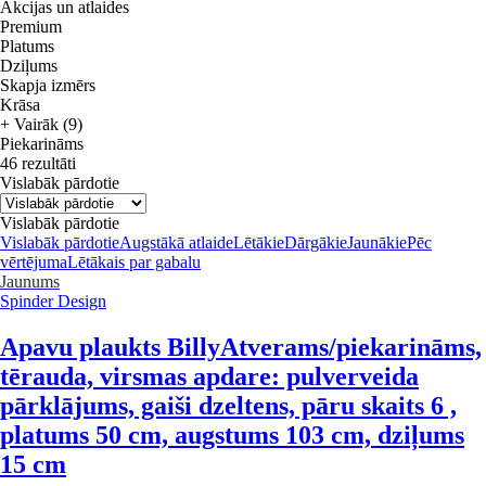
Akcijas un atlaides
Premium
Platums
Dziļums
Skapja izmērs
Krāsa
+ Vairāk (9)
Piekarināms
46 rezultāti
Vislabāk pārdotie
Vislabāk pārdotie
Vislabāk pārdotie
Augstākā atlaide
Lētākie
Dārgākie
Jaunākie
Pēc
vērtējuma
Lētākais par gabalu
Jaunums
Spinder Design
Apavu plaukts Billy
Atverams/piekarināms,
tērauda, virsmas apdare: pulverveida
pārklājums, gaiši dzeltens, pāru skaits 6 ,
platums 50 cm, augstums 103 cm, dziļums
15 cm