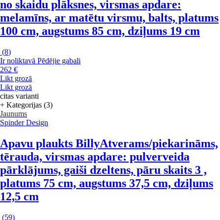
no skaidu plāksnes, virsmas apdare:
melamīns, ar matētu virsmu, balts, platums
100 cm, augstums 85 cm, dziļums 19 cm
(
8
)
Ir noliktavā
Pēdējie gabali
262 €
Likt grozā
Likt grozā
citas varianti
+ Kategorijas (3)
Jaunums
Spinder Design
Apavu plaukts Billy
Atverams/piekarināms,
tērauda, virsmas apdare: pulverveida
pārklājums, gaiši dzeltens, pāru skaits 3 ,
platums 75 cm, augstums 37,5 cm, dziļums
12,5 cm
(
59
)