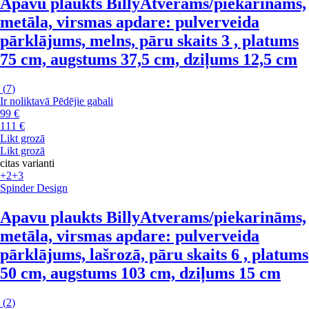
Apavu plaukts Billy
Atverams/piekarināms,
metāla, virsmas apdare: pulverveida
pārklājums, melns, pāru skaits 3 , platums
75 cm, augstums 37,5 cm, dziļums 12,5 cm
(
7
)
Ir noliktavā
Pēdējie gabali
99 €
111 €
Likt grozā
Likt grozā
citas varianti
+2
+3
Spinder Design
Apavu plaukts Billy
Atverams/piekarināms,
metāla, virsmas apdare: pulverveida
pārklājums, lašrozā, pāru skaits 6 , platums
50 cm, augstums 103 cm, dziļums 15 cm
(
2
)