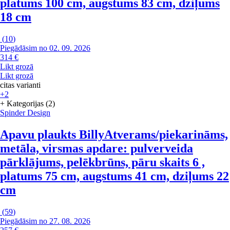
platums 100 cm, augstums 83 cm, dziļums
18 cm
(
10
)
Piegādāsim no 02. 09. 2026
314 €
Likt grozā
Likt grozā
citas varianti
+2
+ Kategorijas (2)
Spinder Design
Apavu plaukts Billy
Atverams/piekarināms,
metāla, virsmas apdare: pulverveida
pārklājums, pelēkbrūns, pāru skaits 6 ,
platums 75 cm, augstums 41 cm, dziļums 22
cm
(
59
)
Piegādāsim no 27. 08. 2026