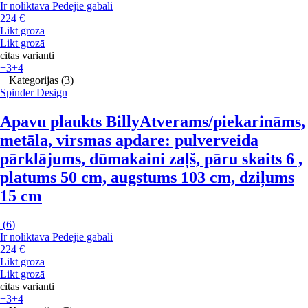
Ir noliktavā
Pēdējie gabali
224 €
Likt grozā
Likt grozā
citas varianti
+3
+4
+ Kategorijas (3)
Spinder Design
Apavu plaukts Billy
Atverams/piekarināms,
metāla, virsmas apdare: pulverveida
pārklājums, dūmakaini zaļš, pāru skaits 6 ,
platums 50 cm, augstums 103 cm, dziļums
15 cm
(
6
)
Ir noliktavā
Pēdējie gabali
224 €
Likt grozā
Likt grozā
citas varianti
+3
+4