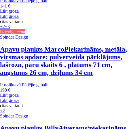
Ir noliktavā
Pēdējie gabali
141 €
Likt grozā
Likt grozā
citas varianti
+2
+3
Izdevīga cena
Spinder Design
Apavu plaukts Marco
Piekarināms, metāla,
virsmas apdare: pulverveida pārklājums,
lašrozā, pāru skaits 6 , platums 71 cm,
augstums 26 cm, dziļums 34 cm
Ir noliktavā
Pēdējie gabali
198 €
Likt grozā
Likt grozā
citas varianti
+2
Spinder Design
Apavu plaukts Billy
Atverams/piekarināms,