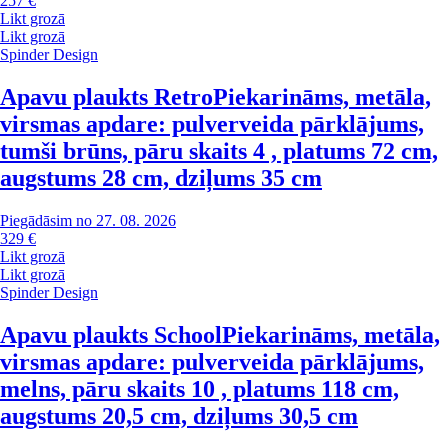
257 €
Likt grozā
Likt grozā
Spinder Design
Apavu plaukts Retro
Piekarināms, metāla,
virsmas apdare: pulverveida pārklājums,
tumši brūns, pāru skaits 4 , platums 72 cm,
augstums 28 cm, dziļums 35 cm
Piegādāsim no 27. 08. 2026
329 €
Likt grozā
Likt grozā
Spinder Design
Apavu plaukts School
Piekarināms, metāla,
virsmas apdare: pulverveida pārklājums,
melns, pāru skaits 10 , platums 118 cm,
augstums 20,5 cm, dziļums 30,5 cm