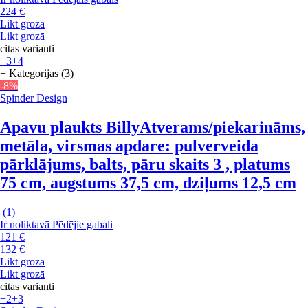
224 €
Likt grozā
Likt grozā
citas varianti
+3
+4
+ Kategorijas (3)
-8%
Spinder Design
Apavu plaukts Billy
Atverams/piekarināms,
metāla, virsmas apdare: pulverveida
pārklājums, balts, pāru skaits 3 , platums
75 cm, augstums 37,5 cm, dziļums 12,5 cm
(
1
)
Ir noliktavā
Pēdējie gabali
121 €
132 €
Likt grozā
Likt grozā
citas varianti
+2
+3