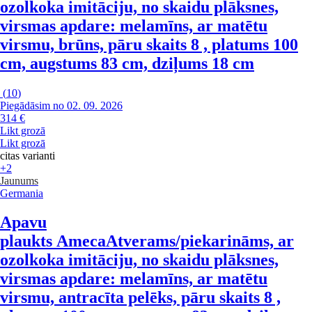
ozolkoka imitāciju, no skaidu plāksnes,
virsmas apdare: melamīns, ar matētu
virsmu, brūns, pāru skaits 8 , platums 100
cm, augstums 83 cm, dziļums 18 cm
(
10
)
Piegādāsim no 02. 09. 2026
314 €
Likt grozā
Likt grozā
citas varianti
+2
Jaunums
Germania
Apavu
plaukts Ameca
Atverams/piekarināms, ar
ozolkoka imitāciju, no skaidu plāksnes,
virsmas apdare: melamīns, ar matētu
virsmu, antracīta pelēks, pāru skaits 8 ,