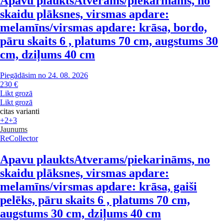
Apavu plaukts
Atverams/piekarināms, no
skaidu plāksnes, virsmas apdare:
melamīns/virsmas apdare: krāsa, bordo,
pāru skaits 6 , platums 70 cm, augstums 30
cm, dziļums 40 cm
Piegādāsim no 24. 08. 2026
230 €
Likt grozā
Likt grozā
citas varianti
+2
+3
Jaunums
ReCollector
Apavu plaukts
Atverams/piekarināms, no
skaidu plāksnes, virsmas apdare:
melamīns/virsmas apdare: krāsa, gaiši
pelēks, pāru skaits 6 , platums 70 cm,
augstums 30 cm, dziļums 40 cm