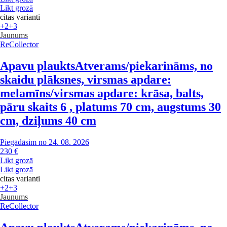
Likt grozā
citas varianti
+2
+3
Jaunums
ReCollector
Apavu plaukts
Atverams/piekarināms, no
skaidu plāksnes, virsmas apdare:
melamīns/virsmas apdare: krāsa, balts,
pāru skaits 6 , platums 70 cm, augstums 30
cm, dziļums 40 cm
Piegādāsim no 24. 08. 2026
230 €
Likt grozā
Likt grozā
citas varianti
+2
+3
Jaunums
ReCollector