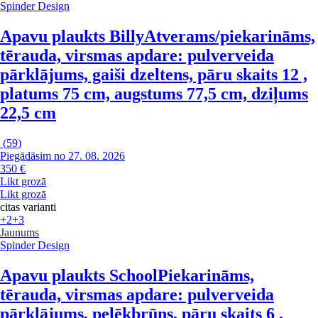
Spinder Design
Apavu plaukts Billy
Atverams/piekarināms,
tērauda, virsmas apdare: pulverveida
pārklājums, gaiši dzeltens, pāru skaits 12 ,
platums 75 cm, augstums 77,5 cm, dziļums
22,5 cm
(
59
)
Piegādāsim no 27. 08. 2026
350 €
Likt grozā
Likt grozā
citas varianti
+2
+3
Jaunums
Spinder Design
Apavu plaukts School
Piekarināms,
tērauda, virsmas apdare: pulverveida
pārklājums, pelēkbrūns, pāru skaits 6 ,