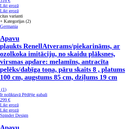
316 €
Likt grozā
Likt grozā
citas varianti
+ Kategorijas (2)
Germania
Apavu
plaukts Renell
Atverams/piekarināms, ar
ozolkoka imitāciju, no skaidu plāksnes,
virsmas apdare: melamīns, antracīta
pelēks/dabīga toņa, pāru skaits 8 , platums
100 cm, augstums 85 cm, dziļums 19 cm
(
1
)
Ir noliktavā
Pēdējie gabali
299 €
Likt grozā
Likt grozā
Spinder Design
Apavu