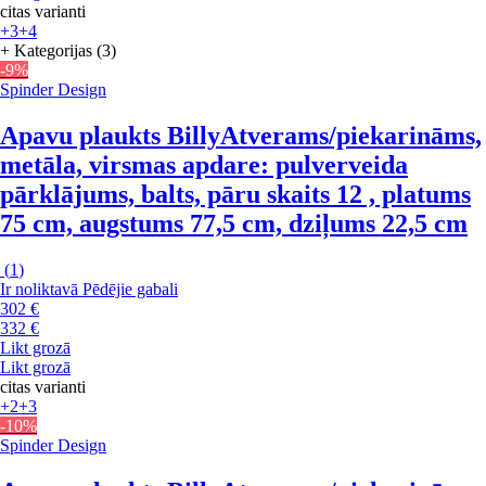
citas varianti
+3
+4
+ Kategorijas (3)
-9%
Spinder Design
Apavu plaukts Billy
Atverams/piekarināms,
metāla, virsmas apdare: pulverveida
pārklājums, balts, pāru skaits 12 , platums
75 cm, augstums 77,5 cm, dziļums 22,5 cm
(
1
)
Ir noliktavā
Pēdējie gabali
302 €
332 €
Likt grozā
Likt grozā
citas varianti
+2
+3
-10%
Spinder Design