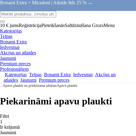
Bonami Extra × Micadoni |
Atlaide līdz 25 % →
10 € jums
Reģistrācija
Pieteikšanās
Salīdzināšana
Grozs
Menu
Kategorijas
Telpas
Bonami Extra
Iedvesmai
Akcijas un atlaides
Jaunumi
Premium preces
Profesionāļiem
Kategorijas
Telpas
Bonami Extra
Iedvesmai
Akcijas un
atlaides
Jaunumi
Premium preces
...
Apavu plaukti un priekšnama iekārtas
Apavu plaukti
Piekarināmi apavu plaukti
Filtri
1
Ir krājumā
Jaunumi