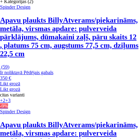
+ Kategorijas (2)
Spinder Design
Apavu plaukts Billy
Atverams/piekarināms,
metāla, virsmas apdare: pulverveida
pārklājums, dūmakaini zaļš, pāru skaits 12
, platums 75 cm, augstums 77,5 cm, dziļums
22,5 cm
(
59
)
Ir noliktavā
Pēdējais gabals
350 €
Likt grozā
Likt grozā
citas varianti
+2
+3
-9%
Spinder Design
Apavu plaukts Billy
Atverams/piekarināms,
metāla, virsmas apdare: pulverveida