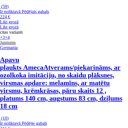
(
59
)
Ir noliktavā
Pēdējais gabals
224 €
Likt grozā
Likt grozā
citas varianti
+3
+4
Jaunums
Germania
Apavu
plaukts Ameca
Atverams/piekarināms, ar
ozolkoka imitāciju, no skaidu plāksnes,
virsmas apdare: melamīns, ar matētu
virsmu, krēmkrāsas, pāru skaits 12 ,
platums 140 cm, augstums 83 cm, dziļums
18 cm
(
10
)
Ir noliktavā
Pēdējie gabali