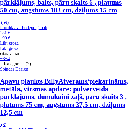
pārklājums, balts, pāru skaits 6 , platums
50 cm, augstums 103 cm, dziļums 15 cm
(
59
)
Ir noliktavā
Pēdējie gabali
181 €
199 €
Likt grozā
Likt grozā
citas varianti
+3
+4
+ Kategorijas (3)
Spinder Design
Apavu plaukts Billy
Atverams/piekarināms,
metāla, virsmas apdare: pulverveida
pārklājums, dūmakaini zaļš, pāru skaits 3 ,
platums 75 cm, augstums 37,5 cm, dziļums
12,5 cm
(
3
)