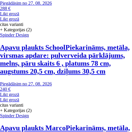
Piegādāsim no 27. 08. 2026
288 €
Likt grozā
Likt grozā
citas varianti
+ Kategorijas (2)
Spinder Design
Apavu plaukts School
Piekarināms, metāla,
virsmas apdare: pulverveida pārklājums,
melns, pāru skaits 6 , platums 78 cm,
augstums 20,5 cm, dziļums 30,5 cm
Piegādāsim no 27. 08. 2026
240 €
Likt grozā
Likt grozā
citas varianti
+ Kategorijas (2)
Spinder Design
Apavu plaukts Marco
Piekarināms, metāla,