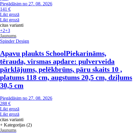
Piegādāsim no 27. 08. 2026
141 €
Likt grozā
Likt grozā
citas varianti
+2
+3
Jaunums
Spinder Design
Apavu plaukts School
Piekarināms,
tērauda, virsmas apdare: pulverveida
pārklājums, pelēkbrūns, pāru skaits 10 ,
platums 118 cm, augstums 20,5 cm, dziļums
30,5 cm
Piegādāsim no 27. 08. 2026
288 €
Likt grozā
Likt grozā
citas varianti
+ Kategorijas (2)
Jaunums