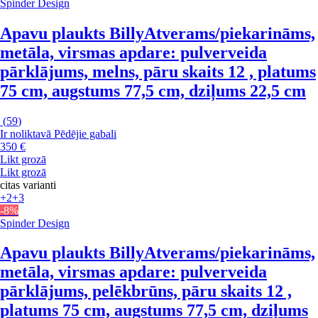
Spinder Design
Apavu plaukts Billy
Atverams/piekarināms,
metāla, virsmas apdare: pulverveida
pārklājums, melns, pāru skaits 12 , platums
75 cm, augstums 77,5 cm, dziļums 22,5 cm
(
59
)
Ir noliktavā
Pēdējie gabali
350 €
Likt grozā
Likt grozā
citas varianti
+2
+3
-8%
Spinder Design
Apavu plaukts Billy
Atverams/piekarināms,
metāla, virsmas apdare: pulverveida
pārklājums, pelēkbrūns, pāru skaits 12 ,
platums 75 cm, augstums 77,5 cm, dziļums