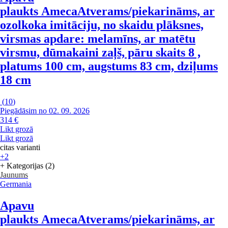
plaukts Ameca
Atverams/piekarināms, ar
ozolkoka imitāciju, no skaidu plāksnes,
virsmas apdare: melamīns, ar matētu
virsmu, dūmakaini zaļš, pāru skaits 8 ,
platums 100 cm, augstums 83 cm, dziļums
18 cm
(
10
)
Piegādāsim no 02. 09. 2026
314 €
Likt grozā
Likt grozā
citas varianti
+2
+ Kategorijas (2)
Jaunums
Germania
Apavu
plaukts Ameca
Atverams/piekarināms, ar