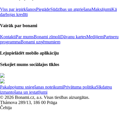
Viss par iepirkšanos
Piegāde
Sūdzības un atgriešana
Maksājumi
Kā
darbojas kredīti
Vairāk par bonami
Kontakti
Par mums
Bonami zīmoli
Dāvanu kartes
Medijiem
Partneru
programma
Bonami uzņēmumiem
Lejupielādēt mobilo aplikāciju
Sekojiet mums sociālajos tīklos
Pakalpojumu sniegšanas noteikumi
Privātuma politika
Sīkdatņu
izmantošana un iestatījumi
© 2026 Bonami.cz, a.s. Visas tiesības aizsargātas.
Thámova 289/13, 186 00 Prāga
Čehija