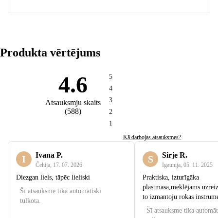
Produkta vērtējums
4.6
5
4
3
Atsauksmju skaits
(
588
)
2
1
Kā darbojas atsauksmes?
Ivana P.
Sirje R.
I
S
Čehija
,
17. 07. 2026
Igaunija
,
05. 11. 2025
Diezgan liels, tāpēc lieliski
Praktiska, izturīgāka
plastmasa,meklējams uzreiz
Šī atsauksme tika automātiski
to izmantoju rokas instrum
tulkota.
Šī atsauksme tika automāt