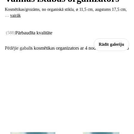
Kosmētikas/grozāms, no organiskā stikla, ø 11,5 cm, augstums 17,5 cm
,
…
vairāk
Pārbaudīta kvalitāte
(
588
)
Rādīt galeriju
Pēdējie gabali