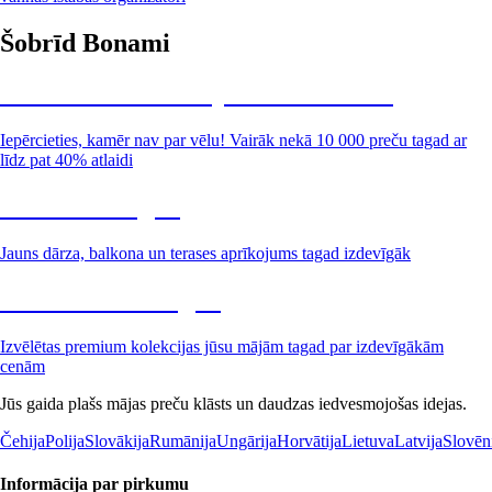
Šobrīd Bonami
Summer Sale: līdz pat 40% atlaide
Iepērcieties, kamēr nav par vēlu! Vairāk nekā 10 000 preču tagad ar
līdz pat 40% atlaidi
Dārzs izdevīgāk
Jauns dārza, balkona un terases aprīkojums tagad izdevīgāk
Premium izdevīgāk
Izvēlētas premium kolekcijas jūsu mājām tagad par izdevīgākām
cenām
Jūs gaida plašs mājas preču klāsts un daudzas iedvesmojošas idejas.
Čehija
Polija
Slovākija
Rumānija
Ungārija
Horvātija
Lietuva
Latvija
Slovēn
Informācija par pirkumu