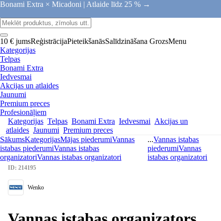
Bonami Extra × Micadoni |
Atlaide līdz 25 % →
10 € jums
Reģistrācija
Pieteikšanās
Salīdzināšana
Grozs
Menu
Kategorijas
Telpas
Bonami Extra
Iedvesmai
Akcijas un atlaides
Jaunumi
Premium preces
Profesionāļiem
Kategorijas
Telpas
Bonami Extra
Iedvesmai
Akcijas un
atlaides
Jaunumi
Premium preces
Sākums
Kategorijas
Mājas piederumi
Vannas
...
Vannas istabas
istabas piederumi
Vannas istabas
piederumi
Vannas
organizatori
Vannas istabas organizatori
istabas organizatori
ID: 214195
Wenko
Vannas istabas organizators