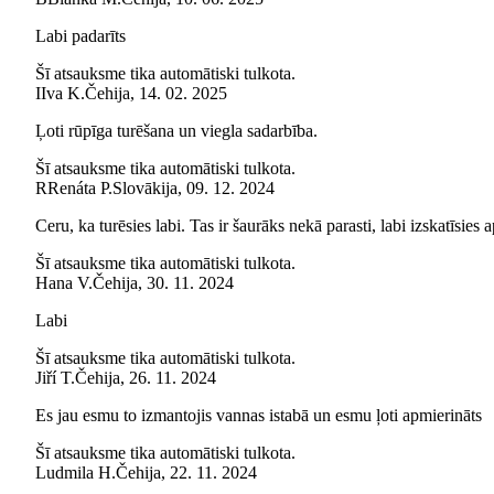
Labi padarīts
Šī atsauksme tika automātiski tulkota.
I
Iva K.
Čehija
,
14. 02. 2025
Ļoti rūpīga turēšana un viegla sadarbība.
Šī atsauksme tika automātiski tulkota.
R
Renáta P.
Slovākija
,
09. 12. 2024
Ceru, ka turēsies labi. Tas ir šaurāks nekā parasti, labi izskatīsies 
Šī atsauksme tika automātiski tulkota.
Hana V.
Čehija
,
30. 11. 2024
Labi
Šī atsauksme tika automātiski tulkota.
Jiří T.
Čehija
,
26. 11. 2024
Es jau esmu to izmantojis vannas istabā un esmu ļoti apmierināts
Šī atsauksme tika automātiski tulkota.
Ludmila H.
Čehija
,
22. 11. 2024