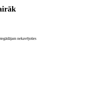
airāk
 piegādājam nekavējoties