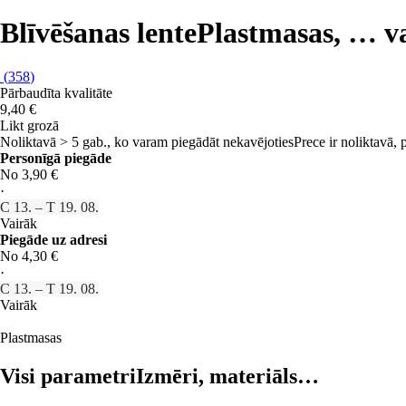
Blīvēšanas lente
Plastmasas
, …
v
(
358
)
Pārbaudīta kvalitāte
9,40 €
Likt grozā
Noliktavā > 5 gab., ko varam piegādāt nekavējoties
Prece ir noliktavā,
Personīgā piegāde
No 3,90 €
·
C 13. – T 19. 08.
Vairāk
Piegāde uz adresi
No 4,30 €
·
C 13. – T 19. 08.
Vairāk
Plastmasas
Visi parametri
Izmēri, materiāls…