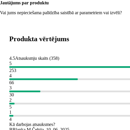
Jautājums par produktu
Vai jums nepieciešama palīdzība saistībā ar parametriem vai izvēli?
Produkta vērtējums
4.5
Atsauksmju skaits
(
358
)
5
253
4
66
3
30
2
5
1
4
Kā darbojas atsauksmes?
B
Blanka M.
Čehija
,
10. 06. 2025