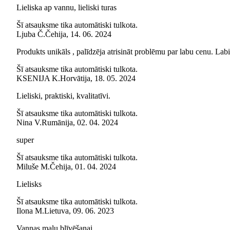
Lieliska ap vannu, lieliski turas
Šī atsauksme tika automātiski tulkota.
Ljuba Č.
Čehija
,
14. 06. 2024
Produkts unikāls , palīdzēja atrisināt problēmu par labu cenu. Labi 
Šī atsauksme tika automātiski tulkota.
KSENIJA K.
Horvātija
,
18. 05. 2024
Lieliski, praktiski, kvalitatīvi.
Šī atsauksme tika automātiski tulkota.
Nina V.
Rumānija
,
02. 04. 2024
super
Šī atsauksme tika automātiski tulkota.
Miluše M.
Čehija
,
01. 04. 2024
Lielisks
Šī atsauksme tika automātiski tulkota.
Ilona M.
Lietuva
,
09. 06. 2023
Vannas malu blīvēšanai