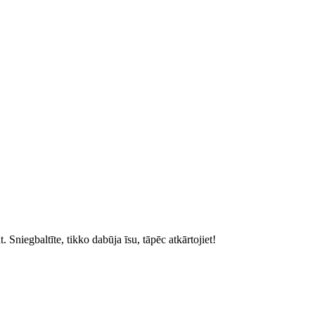
āt. Sniegbaltīte, tikko dabūja īsu, tāpēc atkārtojiet!