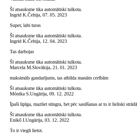
Šī atsauksme tika automātiski tulkota.
Ingrid K.
Čehija
,
07. 05. 2023
Super, labi turas
Šī atsauksme tika automātiski tulkota.
Ingrid K.
Čehija
,
12. 04. 2023
Tas darbojas
Šī atsauksme tika automātiski tulkota.
Marcela M.
Slovākija
,
21. 01. 2023
maksimāls gandarījums, tas atbilda manām cerībām
Šī atsauksme tika automātiski tulkota.
Mónika S.
Ungārija
,
09. 12. 2022
Īpaši lipīga, mazliet stingra, bet pēc sasilšanas ar to ir lieliski strād
Šī atsauksme tika automātiski tulkota.
Enikő I.
Ungārija
,
03. 12. 2022
To ir viegli lietot.