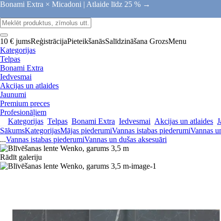
Bonami Extra × Micadoni |
Atlaide līdz 25 % →
10 € jums
Reģistrācija
Pieteikšanās
Salīdzināšana
Grozs
Menu
Kategorijas
Telpas
Bonami Extra
Iedvesmai
Akcijas un atlaides
Jaunumi
Premium preces
Profesionāļiem
Kategorijas
Telpas
Bonami Extra
Iedvesmai
Akcijas un atlaides
J
Sākums
Kategorijas
Mājas piederumi
Vannas istabas piederumi
Vannas un
...
Vannas istabas piederumi
Vannas un dušas aksesuāri
Rādīt galeriju