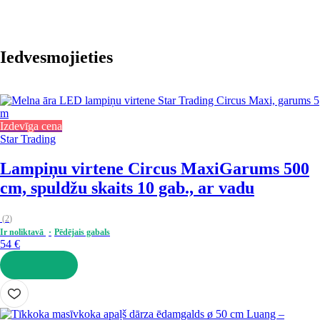
Iedvesmojieties
Izdevīga cena
Star Trading
Lampiņu virtene Circus Maxi
Garums 500
cm, spuldžu skaits 10 gab., ar vadu
(
2
)
Ir noliktavā
Pēdējais gabals
54 €
LIKT GROZĀ