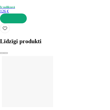
Ir noliktavā
126 €
LIKT GROZĀ
Līdzīgi produkti