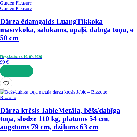
Garden Pleasure
Dārza ēdamgalds Luang
Tīkkoka
masīvkoka, salokāms, apaļš, dabīga toņa, ø
50 cm
Piegādāsim no 10. 09. 2026
99 €
LIKT GROZĀ
Bizzotto
Dārza krēsls Jable
Metāla, bēšs/dabīga
toņa, slodze 110 kg, platums 54 cm,
augstums 79 cm, dziļums 63 cm