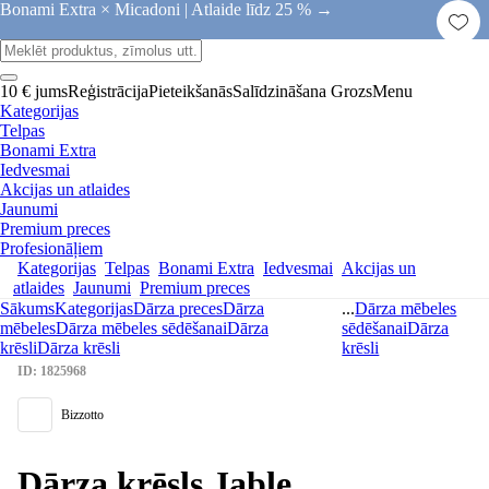
Bonami Extra × Micadoni |
Atlaide līdz 25 % →
10 € jums
Reģistrācija
Pieteikšanās
Salīdzināšana
Grozs
Menu
Kategorijas
Telpas
Bonami Extra
Iedvesmai
Akcijas un atlaides
Jaunumi
Premium preces
Profesionāļiem
Kategorijas
Telpas
Bonami Extra
Iedvesmai
Akcijas un
atlaides
Jaunumi
Premium preces
Sākums
Kategorijas
Dārza preces
Dārza
...
Dārza mēbeles
mēbeles
Dārza mēbeles sēdēšanai
Dārza
sēdēšanai
Dārza
krēsli
Dārza krēsli
krēsli
ID: 1825968
Bizzotto
Dārza krēsls Jable