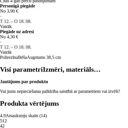
Citas 4 gab preču pasūtījumam
Personīgā piegāde
No 3,90 €
·
T 12. – O 18. 08.
Vairāk
Piegāde uz adresi
No 4,30 €
·
T 12. – O 18. 08.
Vairāk
Polirezīna
Bēša
Augstums 38,5 cm
Visi parametri
Izmēri, materiāls…
Jautājums par produktu
Vai jums nepieciešama palīdzība saistībā ar parametriem vai izvēli?
Produkta vērtējums
4.9
Atsauksmju skaits
(
14
)
5
12
4
2