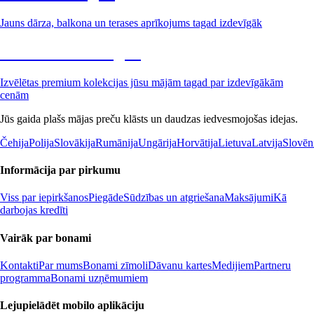
Jauns dārza, balkona un terases aprīkojums tagad izdevīgāk
Premium izdevīgāk
Izvēlētas premium kolekcijas jūsu mājām tagad par izdevīgākām
cenām
Jūs gaida plašs mājas preču klāsts un daudzas iedvesmojošas idejas.
Čehija
Polija
Slovākija
Rumānija
Ungārija
Horvātija
Lietuva
Latvija
Slovēn
Informācija par pirkumu
Viss par iepirkšanos
Piegāde
Sūdzības un atgriešana
Maksājumi
Kā
darbojas kredīti
Vairāk par bonami
Kontakti
Par mums
Bonami zīmoli
Dāvanu kartes
Medijiem
Partneru
programma
Bonami uzņēmumiem
Lejupielādēt mobilo aplikāciju