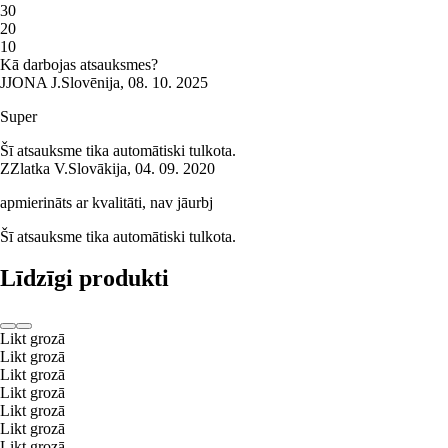
3
0
2
0
1
0
Kā darbojas atsauksmes?
J
JONA J.
Slovēnija
,
08. 10. 2025
Super
Šī atsauksme tika automātiski tulkota.
Z
Zlatka V.
Slovākija
,
04. 09. 2020
apmierināts ar kvalitāti, nav jāurbj
Šī atsauksme tika automātiski tulkota.
Līdzīgi produkti
Likt grozā
Likt grozā
Likt grozā
Likt grozā
Likt grozā
Likt grozā
Likt grozā