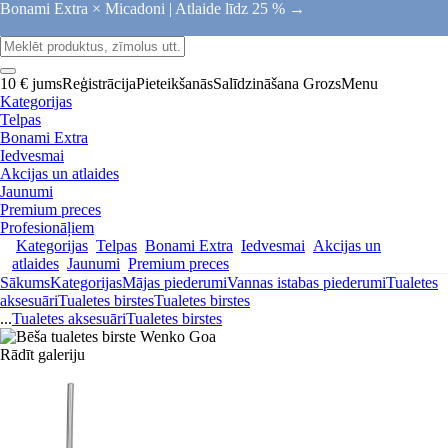
Bonami Extra × Micadoni |
Atlaide līdz 25 % →
10 € jums
Reģistrācija
Pieteikšanās
Salīdzināšana
Grozs
Menu
Kategorijas
Telpas
Bonami Extra
Iedvesmai
Akcijas un atlaides
Jaunumi
Premium preces
Profesionāļiem
Kategorijas
Telpas
Bonami Extra
Iedvesmai
Akcijas un
atlaides
Jaunumi
Premium preces
Sākums
Kategorijas
Mājas piederumi
Vannas istabas piederumi
Tualetes
aksesuāri
Tualetes birstes
Tualetes birstes
...
Tualetes aksesuāri
Tualetes birstes
Rādīt galeriju