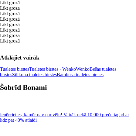
Likt grozā
Likt grozā
Likt grozā
Likt grozā
Likt grozā
Likt grozā
Likt grozā
Likt grozā
Atklājiet vairāk
Tualetes birstes
Tualetes birstes · Wenko
Wenko
Bēšas tualetes
birstes
Silikona tualetes birstes
Bambusa tualetes birstes
Šobrīd Bonami
Summer Sale: līdz pat 40% atlaide
Iepērcieties, kamēr nav par vēlu! Vairāk nekā 10 000 preču tagad ar
līdz pat 40% atlaidi
Dārzs izdevīgāk