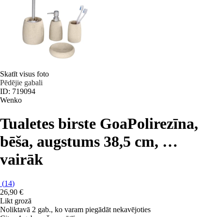
Skatīt visus foto
Pēdējie gabali
ID: 719094
Wenko
Tualetes birste Goa
Polirezīna,
bēša, augstums 38,5 cm
, …
vairāk
(
14
)
26,90 €
Likt grozā
Noliktavā 2 gab., ko varam piegādāt nekavējoties