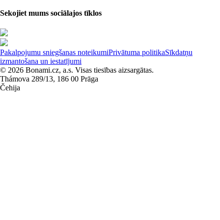
Sekojiet mums sociālajos tīklos
Pakalpojumu sniegšanas noteikumi
Privātuma politika
Sīkdatņu
izmantošana un iestatījumi
© 2026 Bonami.cz, a.s. Visas tiesības aizsargātas.
Thámova 289/13, 186 00 Prāga
Čehija