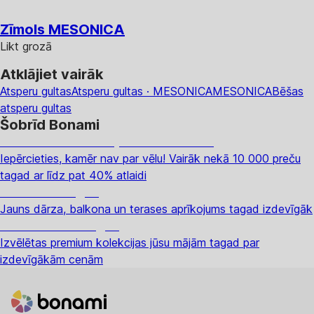
Zīmols MESONICA
Likt grozā
Atklājiet vairāk
Atsperu gultas
Atsperu gultas · MESONICA
MESONICA
Bēšas
atsperu gultas
Šobrīd Bonami
Summer Sale: līdz pat 40% atlaide
Iepērcieties, kamēr nav par vēlu! Vairāk nekā 10 000 preču
tagad ar līdz pat 40% atlaidi
Dārzs izdevīgāk
Jauns dārza, balkona un terases aprīkojums tagad izdevīgāk
Premium izdevīgāk
Izvēlētas premium kolekcijas jūsu mājām tagad par
izdevīgākām cenām