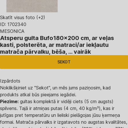
Skatīt visus foto
(+2)
ID: 1702340
MESONICA
Atsperu gulta Bufo
180x200 cm, ar veļas
kasti, polsterēta, ar matraci/ar iekļautu
matrača pārvalku, bēša
, …
vairāk
SEKOT
Izpārdots
Noklikšķiniet uz "Sekot", un mēs jums paziņosim, kad
produkts atkal būs pieejams iegādei.
Piezīme:
gultas komplektā ir vidēji ciets (5 cm augsts)
spilvens. Tajā ir atmiņas putas (4 cm, 40 kg/m³), kas ir
jutīgas pret temperatūru un lieliski pielāgojas jūsu ķermeņa
formai. Matrača pārvalks ir izgatavots no augstas kvalitātes,