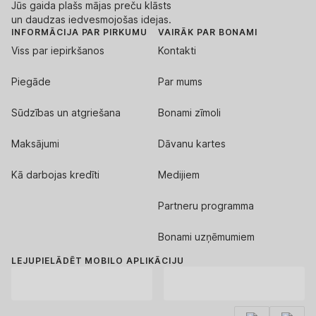
Jūs gaida plašs mājas preču klāsts
un daudzas iedvesmojošas idejas.
INFORMĀCIJA PAR PIRKUMU
VAIRĀK PAR BONAMI
Viss par iepirkšanos
Kontakti
Piegāde
Par mums
Sūdzības un atgriešana
Bonami zīmoli
Maksājumi
Dāvanu kartes
Kā darbojas kredīti
Medijiem
Partneru programma
Bonami uzņēmumiem
LEJUPIELĀDĒT MOBILO APLIKĀCIJU