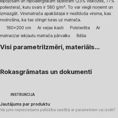
elpojošām un hipoalerģiskām šķiedrām (23% viskozes, 77%
poliestera), kuru svars ir 580 g/m². To var viegli noņemt un
izmazgāt. Virsmatrača apakšdaļai ir neslīdoša virsma, kas
nodrošina, ka tas stingri turas uz matrača.
180x200 cm
Ar veļas kasti
Polsterēta
Ar
matraci/ar iekļautu matrača pārvalku
Bēša
Visi parametri
Izmēri, materiāls…
Rokasgrāmatas un dokumenti
INSTRUKCIJA
Jautājums par produktu
Vai jums nepieciešama palīdzība saistībā ar parametriem vai izvēli?