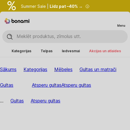
Summer Sale |
Līdz pat –40% →
Menu
Kategorijas
Telpas
Iedvesmai
Akcijas un atlaides
Sākums
Kategorijas
Mēbeles
Gultas un matrači
Gultas
Atsperu gultas
Atsperu gultas
...
Gultas
Atsperu gultas