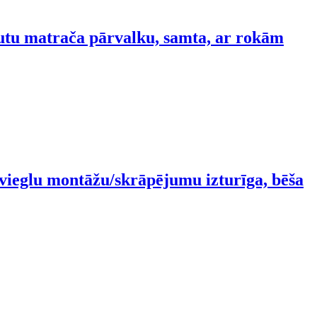
ļautu matrača pārvalku, samta, ar rokām
 vieglu montāžu/skrāpējumu izturīga, bēša