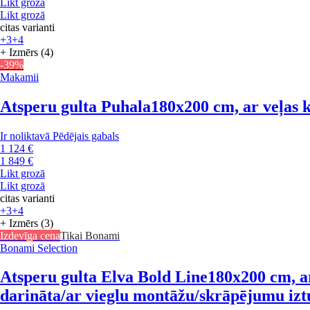
Likt grozā
Likt grozā
citas varianti
+3
+4
+ Izmērs (4)
-39%
Makamii
Atsperu gulta Puhala
180x200 cm, ar veļas k
Ir noliktavā
Pēdējais gabals
1 124 €
1 849 €
Likt grozā
Likt grozā
citas varianti
+3
+4
+ Izmērs (3)
Izdevīga cena
Tikai Bonami
Bonami Selection
Atsperu gulta Elva Bold Line
180x200 cm, ar
darināta/ar vieglu montāžu/skrāpējumu izt