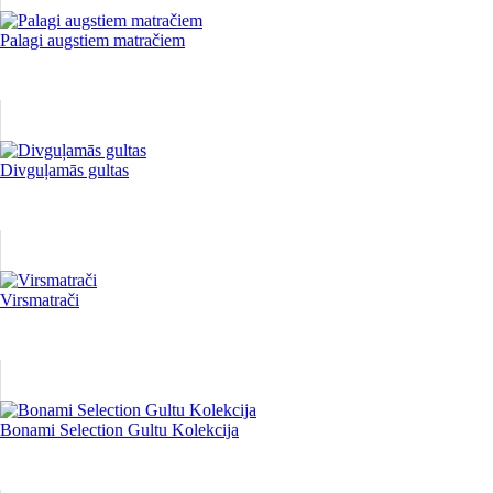
Palagi augstiem matračiem
Divguļamās gultas
Virsmatrači
Bonami Selection Gultu Kolekcija