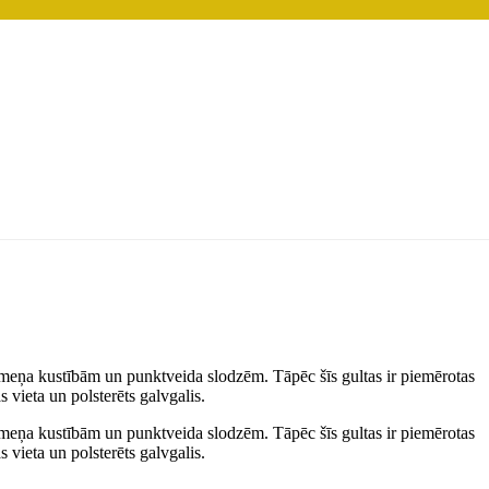
rmeņa kustībām un punktveida slodzēm. Tāpēc šīs gultas ir piemērotas
 vieta un polsterēts galvgalis.
rmeņa kustībām un punktveida slodzēm. Tāpēc šīs gultas ir piemērotas
 vieta un polsterēts galvgalis.