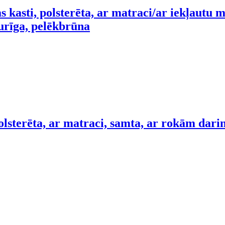
s kasti, polsterēta, ar matraci/ar iekļautu 
urīga, pelēkbrūna
olsterēta, ar matraci, samta, ar rokām dar