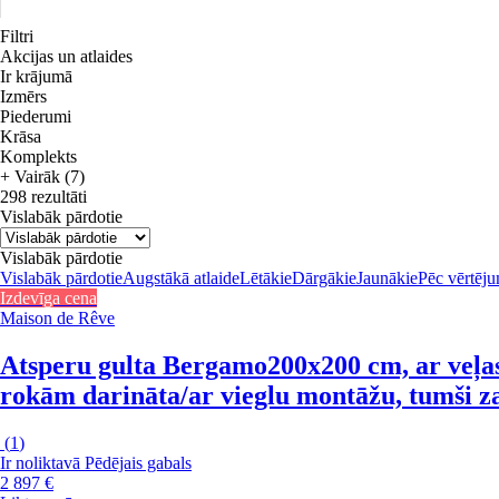
Filtri
Akcijas un atlaides
Ir krājumā
Izmērs
Piederumi
Krāsa
Komplekts
+ Vairāk (7)
298 rezultāti
Vislabāk pārdotie
Vislabāk pārdotie
Vislabāk pārdotie
Augstākā atlaide
Lētākie
Dārgākie
Jaunākie
Pēc vērtēj
Izdevīga cena
Maison de Rêve
Atsperu gulta Bergamo
200x200 cm, ar veļas
rokām darināta/ar vieglu montāžu, tumši z
(
1
)
Ir noliktavā
Pēdējais gabals
2 897 €