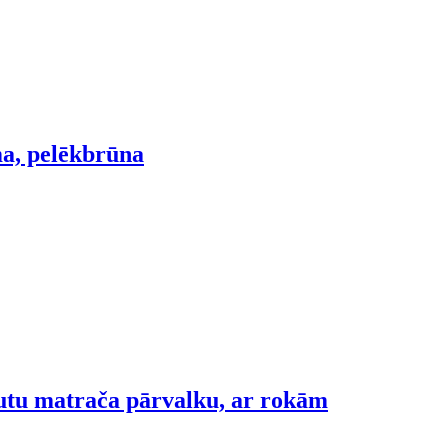
ma, pelēkbrūna
ļautu matrača pārvalku, ar rokām