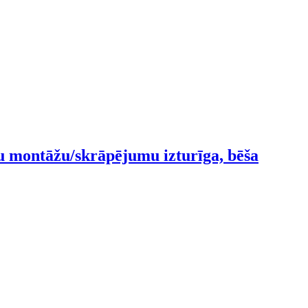
lu montāžu/skrāpējumu izturīga, bēša