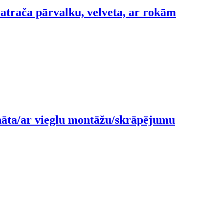
matrača pārvalku, velveta, ar rokām
ināta/ar vieglu montāžu/skrāpējumu