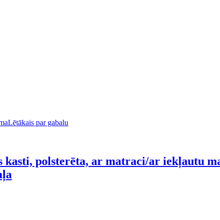
uma
Lētākais par gabalu
 kasti, polsterēta, ar matraci/ar iekļautu 
aļa