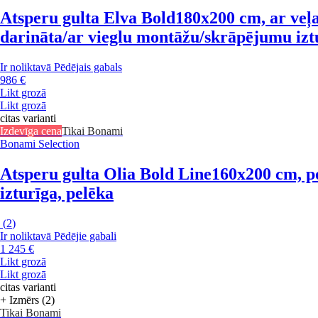
Atsperu gulta Elva Bold
180x200 cm, ar veļa
darināta/ar vieglu montāžu/skrāpējumu izt
Ir noliktavā
Pēdējais gabals
986 €
Likt grozā
Likt grozā
citas varianti
Izdevīga cena
Tikai Bonami
Bonami Selection
Atsperu gulta Olia Bold Line
160x200 cm, p
izturīga, pelēka
(
2
)
Ir noliktavā
Pēdējie gabali
1 245 €
Likt grozā
Likt grozā
citas varianti
+ Izmērs (2)
Tikai Bonami