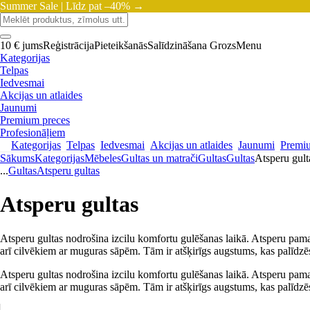
Summer Sale |
Līdz pat –40% →
10 € jums
Reģistrācija
Pieteikšanās
Salīdzināšana
Grozs
Menu
Kategorijas
Telpas
Iedvesmai
Akcijas un atlaides
Jaunumi
Premium preces
Profesionāļiem
Kategorijas
Telpas
Iedvesmai
Akcijas un atlaides
Jaunumi
Premi
Sākums
Kategorijas
Mēbeles
Gultas un matrači
Gultas
Gultas
Atsperu gult
...
Gultas
Atsperu gultas
Atsperu gultas
Atsperu gultas nodrošina izcilu komfortu gulēšanas laikā. Atsperu pam
arī cilvēkiem ar muguras sāpēm. Tām ir atšķirīgs augstums, kas palīdzēs 
Atsperu gultas nodrošina izcilu komfortu gulēšanas laikā. Atsperu pam
arī cilvēkiem ar muguras sāpēm. Tām ir atšķirīgs augstums, kas palīdzēs 