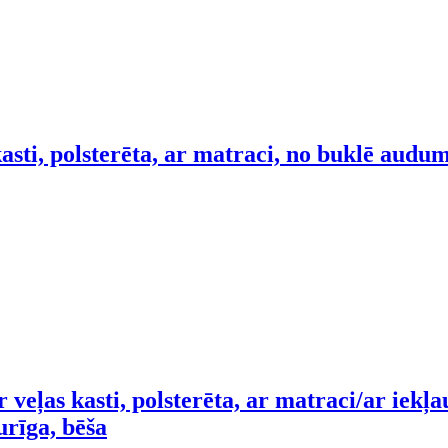
asti, polsterēta, ar matraci, no buklē audu
 veļas kasti, polsterēta, ar matraci/ar iek
urīga, bēša