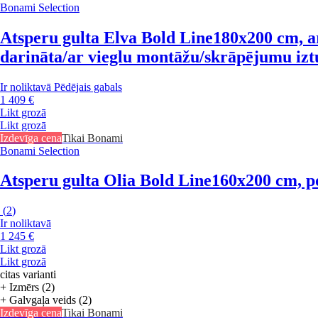
Bonami Selection
Atsperu gulta Elva Bold Line
180x200 cm, ar
darināta/ar vieglu montāžu/skrāpējumu izt
Ir noliktavā
Pēdējais gabals
1 409 €
Likt grozā
Likt grozā
Izdevīga cena
Tikai Bonami
Bonami Selection
Atsperu gulta Olia Bold Line
160x200 cm, po
(
2
)
Ir noliktavā
1 245 €
Likt grozā
Likt grozā
citas varianti
+ Izmērs (2)
+ Galvgaļa veids (2)
Izdevīga cena
Tikai Bonami