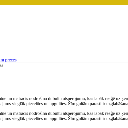
um preces
as
atne un matracis nodrošina dubultu atsperojumu, kas labāk reaģē uz ķe
jums vieglāk piecelties un apgulties. Šīm gultām parasti ir uzglabāšanas
atne un matracis nodrošina dubultu atsperojumu, kas labāk reaģē uz ķe
jums vieglāk piecelties un apgulties. Šīm gultām parasti ir uzglabāšanas