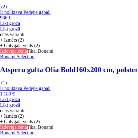
(
2
)
Ir noliktavā
Pēdējie gabali
986 €
Likt grozā
Likt grozā
citas varianti
+ Izmērs (2)
+ Galvgaļa veids (2)
Izdevīga cena
Tikai Bonami
Bonami Selection
Atsperu gulta Olia Bold
160x200 cm, polster
(
1
)
Ir noliktavā
Pēdējie gabali
1 189 €
Likt grozā
Likt grozā
citas varianti
+ Izmērs (2)
+ Galvgaļa veids (2)
Izdevīga cena
Tikai Bonami
Bonami Selection