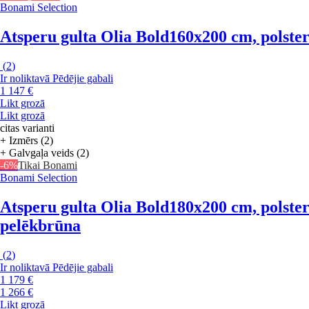
Bonami Selection
Atsperu gulta Olia Bold
160x200 cm, polster
(
2
)
Ir noliktavā
Pēdējie gabali
1 147 €
Likt grozā
Likt grozā
citas varianti
+ Izmērs (2)
+ Galvgaļa veids (2)
-6%
Tikai Bonami
Bonami Selection
Atsperu gulta Olia Bold
180x200 cm, polster
pelēkbrūna
(
2
)
Ir noliktavā
Pēdējie gabali
1 179 €
1 266 €
Likt grozā