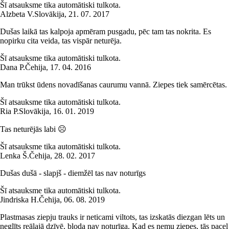
Šī atsauksme tika automātiski tulkota.
Alzbeta V.
Slovākija
,
21. 07. 2017
Dušas laikā tas kalpoja apmēram pusgadu, pēc tam tas nokrita. Es
nopirku cita veida, tas vispār neturēja.
Šī atsauksme tika automātiski tulkota.
Dana P.
Čehija
,
17. 04. 2016
Man trūkst ūdens novadīšanas caurumu vannā. Ziepes tiek samērcētas.
Šī atsauksme tika automātiski tulkota.
Ria P.
Slovākija
,
16. 01. 2019
Tas neturējās labi ☹️
Šī atsauksme tika automātiski tulkota.
Lenka Š.
Čehija
,
28. 02. 2017
Dušas dušā - slapjš - diemžēl tas nav noturīgs
Šī atsauksme tika automātiski tulkota.
Jindriska H.
Čehija
,
06. 08. 2019
Plastmasas ziepju trauks ir neticami viltots, tas izskatās diezgan lēts un
neglīts reālajā dzīvē, bļoda nav noturīga. Kad es ņemu ziepes, tās paceļ