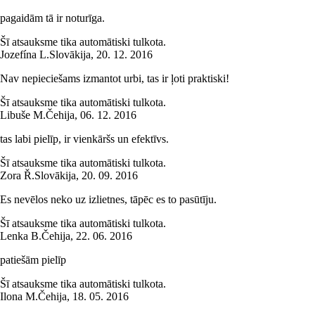
pagaidām tā ir noturīga.
Šī atsauksme tika automātiski tulkota.
Jozefína L.
Slovākija
,
20. 12. 2016
Nav nepieciešams izmantot urbi, tas ir ļoti praktiski!
Šī atsauksme tika automātiski tulkota.
Libuše M.
Čehija
,
06. 12. 2016
tas labi pielīp, ir vienkāršs un efektīvs.
Šī atsauksme tika automātiski tulkota.
Zora Ř.
Slovākija
,
20. 09. 2016
Es nevēlos neko uz izlietnes, tāpēc es to pasūtīju.
Šī atsauksme tika automātiski tulkota.
Lenka B.
Čehija
,
22. 06. 2016
patiešām pielīp
Šī atsauksme tika automātiski tulkota.
Ilona M.
Čehija
,
18. 05. 2016