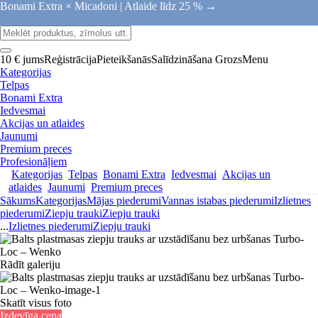
Bonami Extra × Micadoni |
Atlaide līdz 25 % →
10 € jums
Reģistrācija
Pieteikšanās
Salīdzināšana
Grozs
Menu
Kategorijas
Telpas
Bonami Extra
Iedvesmai
Akcijas un atlaides
Jaunumi
Premium preces
Profesionāļiem
Kategorijas
Telpas
Bonami Extra
Iedvesmai
Akcijas un
atlaides
Jaunumi
Premium preces
Sākums
Kategorijas
Mājas piederumi
Vannas istabas piederumi
Izlietnes
piederumi
Ziepju trauki
Ziepju trauki
...
Izlietnes piederumi
Ziepju trauki
Rādīt galeriju
Skatīt visus foto
Izdevīga cena