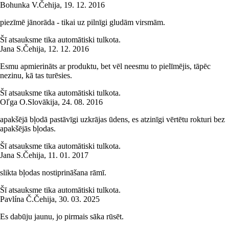
Bohunka V.
Čehija
,
19. 12. 2016
piezīmē jānorāda - tikai uz pilnīgi gludām virsmām.
Šī atsauksme tika automātiski tulkota.
Jana S.
Čehija
,
12. 12. 2016
Esmu apmierināts ar produktu, bet vēl neesmu to pielīmējis, tāpēc
nezinu, kā tas turēsies.
Šī atsauksme tika automātiski tulkota.
Oľga O.
Slovākija
,
24. 08. 2016
apakšējā bļodā pastāvīgi uzkrājas ūdens, es atzinīgi vērtētu rokturi bez
apakšējās bļodas.
Šī atsauksme tika automātiski tulkota.
Jana S.
Čehija
,
11. 01. 2017
slikta bļodas nostiprināšana rāmī.
Šī atsauksme tika automātiski tulkota.
Pavlína Č.
Čehija
,
30. 03. 2025
Es dabūju jaunu, jo pirmais sāka rūsēt.