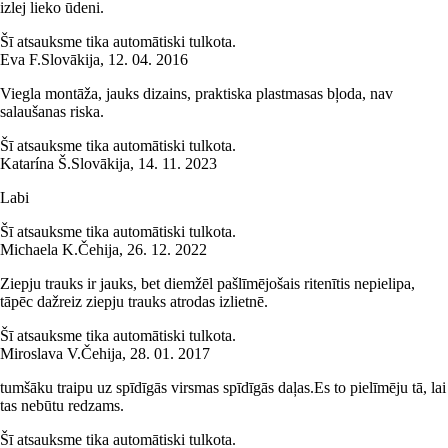
izlej lieko ūdeni.
Šī atsauksme tika automātiski tulkota.
Eva F.
Slovākija
,
12. 04. 2016
Viegla montāža, jauks dizains, praktiska plastmasas bļoda, nav
salaušanas riska.
Šī atsauksme tika automātiski tulkota.
Katarína Š.
Slovākija
,
14. 11. 2023
Labi
Šī atsauksme tika automātiski tulkota.
Michaela K.
Čehija
,
26. 12. 2022
Ziepju trauks ir jauks, bet diemžēl pašlīmējošais ritenītis nepielipa,
tāpēc dažreiz ziepju trauks atrodas izlietnē.
Šī atsauksme tika automātiski tulkota.
Miroslava V.
Čehija
,
28. 01. 2017
tumšāku traipu uz spīdīgās virsmas spīdīgās daļas.Es to pielīmēju tā, lai
tas nebūtu redzams.
Šī atsauksme tika automātiski tulkota.