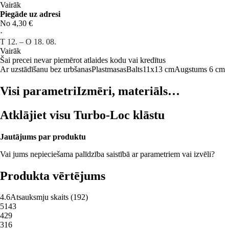
Vairāk
Piegāde uz adresi
No 4,30 €
·
T 12. – O 18. 08.
Vairāk
Šai precei nevar piemērot atlaides kodu vai kredītus
Ar uzstādīšanu bez urbšanas
Plastmasas
Balts
11x13 cm
Augstums 6 cm
Visi parametri
Izmēri, materiāls…
Atklājiet visu Turbo-Loc klāstu
Jautājums par produktu
Vai jums nepieciešama palīdzība saistībā ar parametriem vai izvēli?
Produkta vērtējums
4.6
Atsauksmju skaits
(
192
)
5
143
4
29
3
16