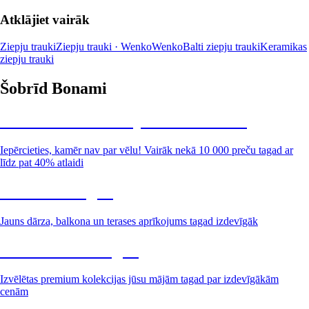
Atklājiet vairāk
Ziepju trauki
Ziepju trauki · Wenko
Wenko
Balti ziepju trauki
Keramikas
ziepju trauki
Šobrīd Bonami
Summer Sale: līdz pat 40% atlaide
Iepērcieties, kamēr nav par vēlu! Vairāk nekā 10 000 preču tagad ar
līdz pat 40% atlaidi
Dārzs izdevīgāk
Jauns dārza, balkona un terases aprīkojums tagad izdevīgāk
Premium izdevīgāk
Izvēlētas premium kolekcijas jūsu mājām tagad par izdevīgākām
cenām