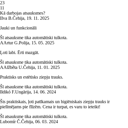
2
3
1
1
Kā darbojas atsauksmes?
I
Iva B.
Čehija
,
19. 11. 2025
Jauki un funkcionāli
Šī atsauksme tika automātiski tulkota.
A
Artur G.
Polija
,
15. 05. 2025
Ļoti labi. Ērti mazgāt.
Šī atsauksme tika automātiski tulkota.
A
Alžběta U.
Čehija
,
11. 01. 2025
Praktisks un estētisks ziepju trauks.
Šī atsauksme tika automātiski tulkota.
Ildikó F.
Ungārija
,
14. 06. 2024
Šis praktiskais, ļoti patīkamais un higiēniskais ziepju trauks ir
pielīmējams pie flīzēm. Cena ir turpat, es varu to ieteikt!
Šī atsauksme tika automātiski tulkota.
Lubomír Č.
Čehija
,
06. 03. 2024