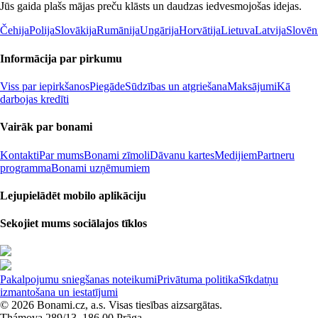
Jūs gaida plašs mājas preču klāsts un daudzas iedvesmojošas idejas.
Čehija
Polija
Slovākija
Rumānija
Ungārija
Horvātija
Lietuva
Latvija
Slovēn
Informācija par pirkumu
Viss par iepirkšanos
Piegāde
Sūdzības un atgriešana
Maksājumi
Kā
darbojas kredīti
Vairāk par bonami
Kontakti
Par mums
Bonami zīmoli
Dāvanu kartes
Medijiem
Partneru
programma
Bonami uzņēmumiem
Lejupielādēt mobilo aplikāciju
Sekojiet mums sociālajos tīklos
Pakalpojumu sniegšanas noteikumi
Privātuma politika
Sīkdatņu
izmantošana un iestatījumi
© 2026 Bonami.cz, a.s. Visas tiesības aizsargātas.
Thámova 289/13, 186 00 Prāga