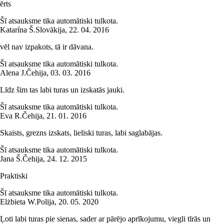
ērts
Šī atsauksme tika automātiski tulkota.
Katarína Š.
Slovākija
,
22. 04. 2016
vēl nav izpakots, tā ir dāvana.
Šī atsauksme tika automātiski tulkota.
Alena J.
Čehija
,
03. 03. 2016
Līdz šim tas labi turas un izskatās jauki.
Šī atsauksme tika automātiski tulkota.
Eva R.
Čehija
,
21. 01. 2016
Skaists, grezns izskats, lieliski turas, labi saglabājas.
Šī atsauksme tika automātiski tulkota.
Jana Š.
Čehija
,
24. 12. 2015
Praktiski
Šī atsauksme tika automātiski tulkota.
Elżbieta W.
Polija
,
20. 05. 2020
Ļoti labi turas pie sienas, sader ar pārējo aprīkojumu, viegli tīrās un