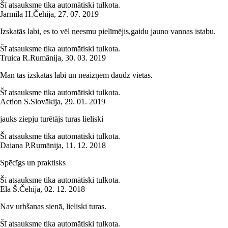
Šī atsauksme tika automātiski tulkota.
Jarmila H.
Čehija
,
27. 07. 2019
Izskatās labi, es to vēl neesmu pielīmējis,gaidu jauno vannas istabu.
Šī atsauksme tika automātiski tulkota.
Truica R.
Rumānija
,
30. 03. 2019
Man tas izskatās labi un neaizņem daudz vietas.
Šī atsauksme tika automātiski tulkota.
Action S.
Slovākija
,
29. 01. 2019
jauks ziepju turētājs turas lieliski
Šī atsauksme tika automātiski tulkota.
Daiana P.
Rumānija
,
11. 12. 2018
Spēcīgs un praktisks
Šī atsauksme tika automātiski tulkota.
Ela Š.
Čehija
,
02. 12. 2018
Nav urbšanas sienā, lieliski turas.
Šī atsauksme tika automātiski tulkota.