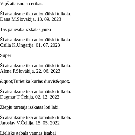
Viņš attaisnoja cerības.
Šī atsauksme tika automātiski tulkota.
Dana M.
Slovākija
,
13. 09. 2023
Tas patiesībā izskatās jauki
Šī atsauksme tika automātiski tulkota.
Csilla K.
Ungārija
,
01. 07. 2023
Super
Šī atsauksme tika automātiski tulkota.
Alena P.
Slovākija
,
22. 06. 2023
&quot;Turiet kā kurlas durvis&quot;.
Šī atsauksme tika automātiski tulkota.
Dagmar T.
Čehija
,
02. 12. 2022
Ziepju turētājs izskatās ļoti labi.
Šī atsauksme tika automātiski tulkota.
Jaroslav V.
Čehija
,
15. 05. 2022
Lielisks gabals vannas istabai