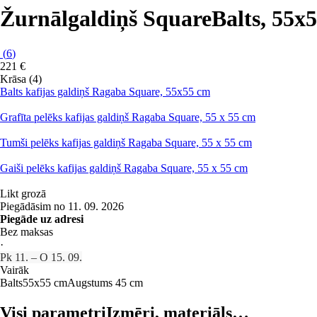
Žurnālgaldiņš Square
Balts, 55x
(
6
)
221 €
Krāsa (4)
Balts kafijas galdiņš Ragaba Square, 55x55 cm
Grafīta pelēks kafijas galdiņš Ragaba Square, 55 x 55 cm
Tumši pelēks kafijas galdiņš Ragaba Square, 55 x 55 cm
Gaiši pelēks kafijas galdiņš Ragaba Square, 55 x 55 cm
Likt grozā
Piegādāsim no 11. 09. 2026
Piegāde uz adresi
Bez maksas
·
Pk 11. – O 15. 09.
Vairāk
Balts
55x55 cm
Augstums 45 cm
Visi parametri
Izmēri, materiāls…