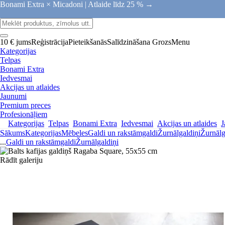
Bonami Extra × Micadoni |
Atlaide līdz 25 % →
10 € jums
Reģistrācija
Pieteikšanās
Salīdzināšana
Grozs
Menu
Kategorijas
Telpas
Bonami Extra
Iedvesmai
Akcijas un atlaides
Jaunumi
Premium preces
Profesionāļiem
Kategorijas
Telpas
Bonami Extra
Iedvesmai
Akcijas un atlaides
J
Sākums
Kategorijas
Mēbeles
Galdi un rakstāmgaldi
Žurnālgaldiņi
Žurnālg
...
Galdi un rakstāmgaldi
Žurnālgaldiņi
Rādīt galeriju