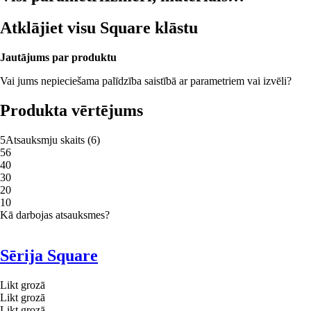
Atklājiet visu Square klāstu
Jautājums par produktu
Vai jums nepieciešama palīdzība saistībā ar parametriem vai izvēli?
Produkta vērtējums
5
Atsauksmju skaits
(
6
)
5
6
4
0
3
0
2
0
1
0
Kā darbojas atsauksmes?
Sērija Square
Likt grozā
Likt grozā
Likt grozā