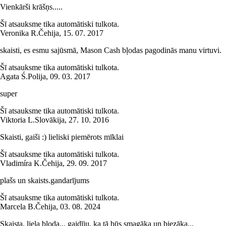
Vienkārši krāšņs.....
Šī atsauksme tika automātiski tulkota.
Veronika R.
Čehija
,
15. 07. 2017
skaisti, es esmu sajūsmā, Mason Cash bļodas pagodinās manu virtuvi.
Šī atsauksme tika automātiski tulkota.
Agata Ś.
Polija
,
09. 03. 2017
super
Šī atsauksme tika automātiski tulkota.
Viktoria L.
Slovākija
,
27. 10. 2016
Skaisti, gaiši :) lieliski piemērots mīklai
Šī atsauksme tika automātiski tulkota.
Vladimíra K.
Čehija
,
29. 09. 2017
plašs un skaists.gandarījums
Šī atsauksme tika automātiski tulkota.
Marcela B.
Čehija
,
03. 08. 2024
Skaista, liela bļoda... gaidīju, ka tā būs smagāka un biezāka...