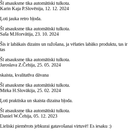
Šī atsauksme tika automātiski tulkota.
Karin Kaja P.
Slovēnija
,
12. 12. 2024
Ļoti jauka retro bļoda.
Šī atsauksme tika automātiski tulkota.
Saša M.
Horvātija
,
23. 10. 2024
Šis ir labākais dizains un ražošana, ja vēlaties labāko produktu, tas ir
tas
Šī atsauksme tika automātiski tulkota.
Jaroslava Z.
Čehija
,
25. 05. 2024
skaista, kvalitatīva dāvana
Šī atsauksme tika automātiski tulkota.
Mirka H.
Slovākija
,
25. 02. 2024
Ļoti praktiska un skaista dizaina bļoda.
Šī atsauksme tika automātiski tulkota.
Daniel W.
Čehija
,
05. 12. 2023
Lieliski piemērots jebkurai gatavošanai virtuvē! Es iesaku :)