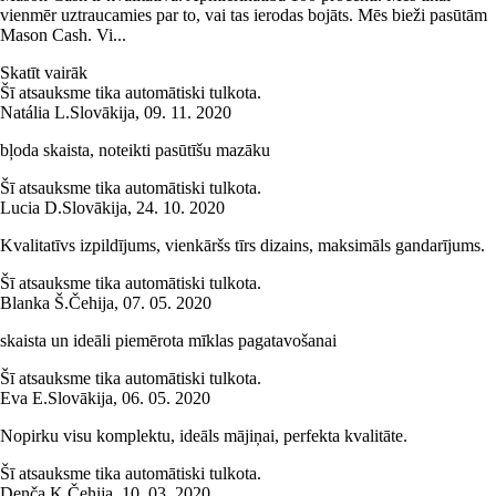
vienmēr uztraucamies par to, vai tas ierodas bojāts. Mēs bieži pasūtām
Mason Cash. Vi...
Skatīt vairāk
Šī atsauksme tika automātiski tulkota.
Natália L.
Slovākija
,
09. 11. 2020
bļoda skaista, noteikti pasūtīšu mazāku
Šī atsauksme tika automātiski tulkota.
Lucia D.
Slovākija
,
24. 10. 2020
Kvalitatīvs izpildījums, vienkāršs tīrs dizains, maksimāls gandarījums.
Šī atsauksme tika automātiski tulkota.
Blanka Š.
Čehija
,
07. 05. 2020
skaista un ideāli piemērota mīklas pagatavošanai
Šī atsauksme tika automātiski tulkota.
Eva E.
Slovākija
,
06. 05. 2020
Nopirku visu komplektu, ideāls mājiņai, perfekta kvalitāte.
Šī atsauksme tika automātiski tulkota.
Denča K.
Čehija
,
10. 03. 2020