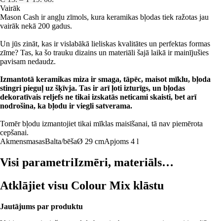
Vairāk
Mason Cash ir angļu zīmols, kura keramikas bļodas tiek ražotas jau
vairāk nekā 200 gadus.
Un jūs zināt, kas ir vislabākā lieliskas kvalitātes un perfektas formas
zīme? Tas, ka šo trauku dizains un materiāli šajā laikā ir mainījušies
pavisam nedaudz.
Izmantotā keramikas miza ir smaga, tāpēc, maisot mīklu, bļoda
stingri pieguļ uz šķīvja. Tas ir arī ļoti izturīgs, un bļodas
dekoratīvais reljefs ne tikai izskatās neticami skaisti, bet arī
nodrošina, ka bļodu ir viegli satverama.
Tomēr bļodu izmantojiet tikai mīklas maisīšanai, tā nav piemērota
cepšanai.
Akmensmasas
Balta/bēša
Ø 29 cm
Apjoms 4 l
Visi parametri
Izmēri, materiāls…
Atklājiet visu Colour Mix klāstu
Jautājums par produktu