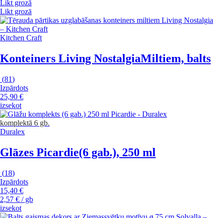
Likt grozā
Likt grozā
Kitchen Craft
Konteiners Living Nostalgia
Miltiem, balts
(
81
)
Izpārdots
25,90 €
izsekot
komplektā 6 gb.
Duralex
Glāzes Picardie
(6 gab.), 250 ml
(
18
)
Izpārdots
15,40 €
2,57 € / gb
izsekot