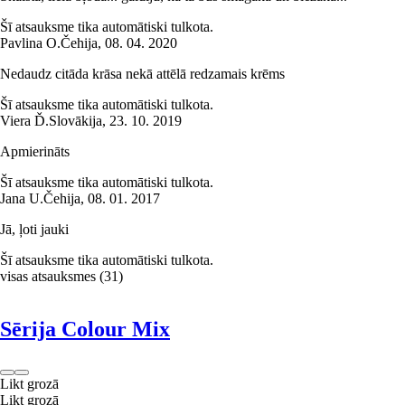
Šī atsauksme tika automātiski tulkota.
Pavlina O.
Čehija
,
08. 04. 2020
Nedaudz citāda krāsa nekā attēlā redzamais krēms
Šī atsauksme tika automātiski tulkota.
Viera Ď.
Slovākija
,
23. 10. 2019
Apmierināts
Šī atsauksme tika automātiski tulkota.
Jana U.
Čehija
,
08. 01. 2017
Jā, ļoti jauki
Šī atsauksme tika automātiski tulkota.
visas atsauksmes
(
31
)
Sērija Colour Mix
Likt grozā
Likt grozā