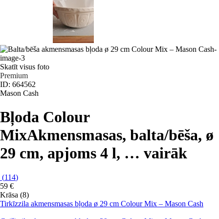
Skatīt visus foto
Premium
ID: 664562
Mason Cash
Bļoda Colour
Mix
Akmensmasas, balta/bēša, ø
29 cm, apjoms 4 l
, …
vairāk
(
114
)
59 €
Krāsa (8)
Tirkīzzila akmensmasas bļoda ø 29 cm Colour Mix – Mason Cash