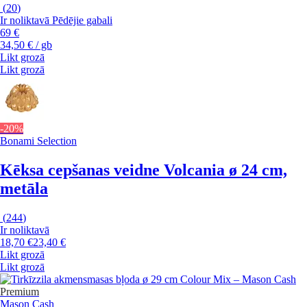
(
20
)
Ir noliktavā
Pēdējie gabali
69 €
34,50 € / gb
Likt grozā
Likt grozā
-20%
Bonami Selection
Kēksa cepšanas veidne Volcania
ø 24 cm,
metāla
(
244
)
Ir noliktavā
18,70 €
23,40 €
Likt grozā
Likt grozā
Premium
Mason Cash