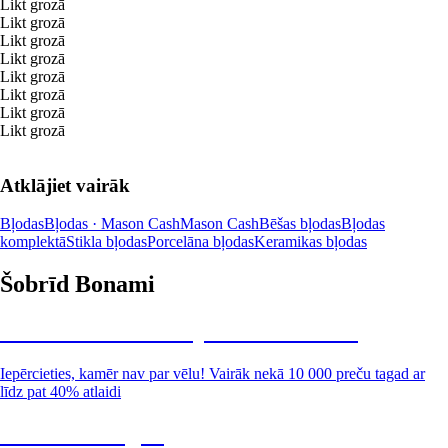
Likt grozā
Likt grozā
Likt grozā
Likt grozā
Likt grozā
Likt grozā
Likt grozā
Likt grozā
Atklājiet vairāk
Bļodas
Bļodas · Mason Cash
Mason Cash
Bēšas bļodas
Bļodas
komplektā
Stikla bļodas
Porcelāna bļodas
Keramikas bļodas
Šobrīd Bonami
Summer Sale: līdz pat 40% atlaide
Iepērcieties, kamēr nav par vēlu! Vairāk nekā 10 000 preču tagad ar
līdz pat 40% atlaidi
Dārzs izdevīgāk