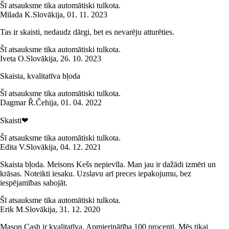
Šī atsauksme tika automātiski tulkota.
Milada K.
Slovākija
,
01. 11. 2023
Tas ir skaisti, nedaudz dārgi, bet es nevarēju atturēties.
Šī atsauksme tika automātiski tulkota.
Iveta O.
Slovākija
,
26. 10. 2023
Skaista, kvalitatīva bļoda
Šī atsauksme tika automātiski tulkota.
Dagmar Ř.
Čehija
,
01. 04. 2022
Skaisti❤
Šī atsauksme tika automātiski tulkota.
Edita V.
Slovākija
,
04. 12. 2021
Skaista bļoda. Meisons Kešs nepievīla. Man jau ir dažādi izmēri un
krāsas. Noteikti iesaku. Uzslavu arī preces iepakojumu, bez
iespējamības sabojāt.
Šī atsauksme tika automātiski tulkota.
Erik M.
Slovākija
,
31. 12. 2020
Mason Cash ir kvalitatīva. Apmierinātība 100 procenti. Mēs tikai