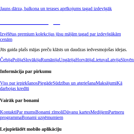
Jauns dārza, balkona un terases aprīkojums tagad izdevīgāk
Premium izdevīgāk
Izvēlētas premium kolekcijas jūsu mājām tagad par izdevīgākām
cenām
Jūs gaida plašs mājas preču klāsts un daudzas iedvesmojošas idejas.
Čehija
Polija
Slovākija
Rumānija
Ungārija
Horvātija
Lietuva
Latvija
Slovēn
Informācija par pirkumu
Viss par iepirkšanos
Piegāde
Sūdzības un atgriešana
Maksājumi
Kā
darbojas kredīti
Vairāk par bonami
Kontakti
Par mums
Bonami zīmoli
Dāvanu kartes
Medijiem
Partneru
programma
Bonami uzņēmumiem
Lejupielādēt mobilo aplikāciju