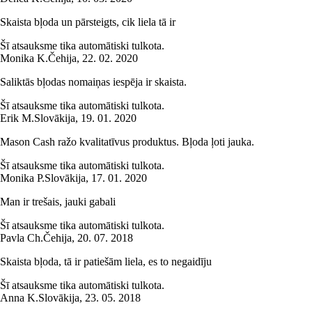
Skaista bļoda un pārsteigts, cik liela tā ir
Šī atsauksme tika automātiski tulkota.
Monika K.
Čehija
,
22. 02. 2020
Saliktās bļodas nomaiņas iespēja ir skaista.
Šī atsauksme tika automātiski tulkota.
Erik M.
Slovākija
,
19. 01. 2020
Mason Cash ražo kvalitatīvus produktus. Bļoda ļoti jauka.
Šī atsauksme tika automātiski tulkota.
Monika P.
Slovākija
,
17. 01. 2020
Man ir trešais, jauki gabali
Šī atsauksme tika automātiski tulkota.
Pavla Ch.
Čehija
,
20. 07. 2018
Skaista bļoda, tā ir patiešām liela, es to negaidīju
Šī atsauksme tika automātiski tulkota.
Anna K.
Slovākija
,
23. 05. 2018