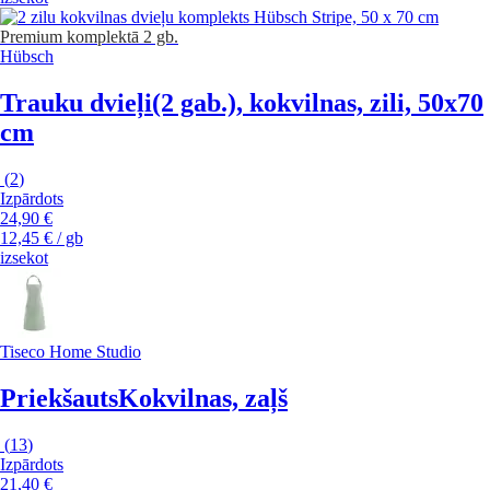
Premium
komplektā 2 gb.
Hübsch
Trauku dvieļi
(2 gab.), kokvilnas, zili, 50x70
cm
(
2
)
Izpārdots
24,90 €
12,45 € / gb
izsekot
Tiseco Home Studio
Priekšauts
Kokvilnas, zaļš
(
13
)
Izpārdots
21,40 €