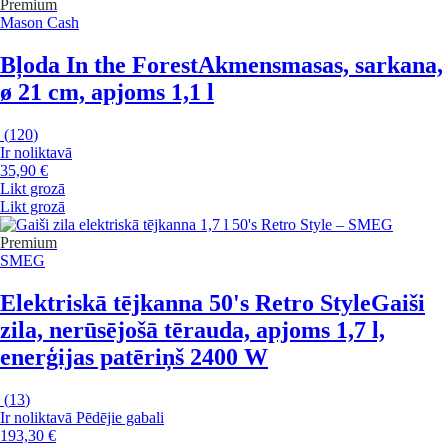
Premium
Mason Cash
Bļoda In the Forest
Akmensmasas, sarkana,
ø 21 cm, apjoms 1,1 l
(
120
)
Ir noliktavā
35,90 €
Likt grozā
Likt grozā
Premium
SMEG
Elektriskā tējkanna 50's Retro Style
Gaiši
zila, nerūsējošā tērauda, apjoms 1,7 l,
enerģijas patēriņš 2400 W
(
13
)
Ir noliktavā
Pēdējie gabali
193,30 €