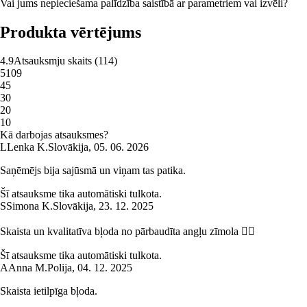
Vai jums nepieciešama palīdzība saistībā ar parametriem vai izvēli?
Produkta vērtējums
4.9
Atsauksmju skaits
(
114
)
5
109
4
5
3
0
2
0
1
0
Kā darbojas atsauksmes?
L
Lenka K.
Slovākija
,
05. 06. 2026
Saņēmējs bija sajūsmā un viņam tas patika.
Šī atsauksme tika automātiski tulkota.
S
Simona K.
Slovākija
,
23. 12. 2025
Skaista un kvalitatīva bļoda no pārbaudīta angļu zīmola 👌🏻
Šī atsauksme tika automātiski tulkota.
A
Anna M.
Polija
,
04. 12. 2025
Skaista ietilpīga bļoda.