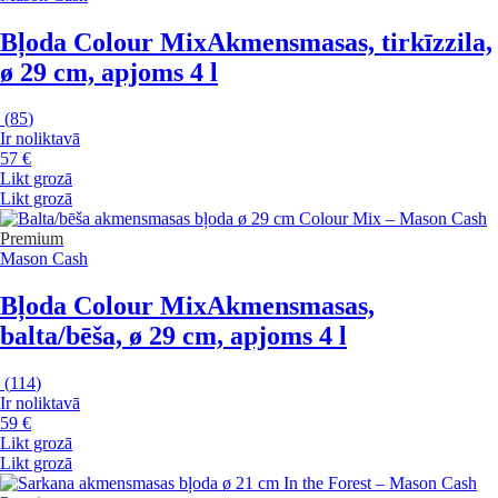
Bļoda Colour Mix
Akmensmasas, tirkīzzila,
ø 29 cm, apjoms 4 l
(
85
)
Ir noliktavā
57 €
Likt grozā
Likt grozā
Premium
Mason Cash
Bļoda Colour Mix
Akmensmasas,
balta/bēša, ø 29 cm, apjoms 4 l
(
114
)
Ir noliktavā
59 €
Likt grozā
Likt grozā