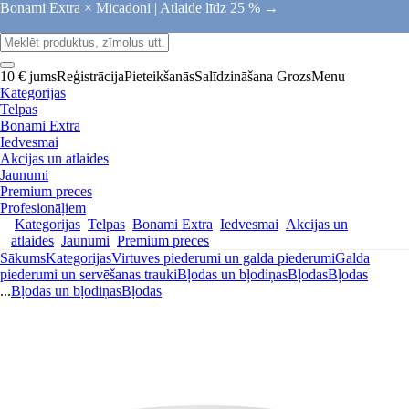
Bonami Extra × Micadoni |
Atlaide līdz 25 % →
10 € jums
Reģistrācija
Pieteikšanās
Salīdzināšana
Grozs
Menu
Kategorijas
Telpas
Bonami Extra
Iedvesmai
Akcijas un atlaides
Jaunumi
Premium preces
Profesionāļiem
Kategorijas
Telpas
Bonami Extra
Iedvesmai
Akcijas un
atlaides
Jaunumi
Premium preces
Sākums
Kategorijas
Virtuves piederumi un galda piederumi
Galda
piederumi un servēšanas trauki
Bļodas un bļodiņas
Bļodas
Bļodas
...
Bļodas un bļodiņas
Bļodas