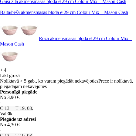
Gaiši zila akmensmasas bļoda ø 29 cm Colour Mix – Mason Cash
Balta/bēša akmensmasas bļoda ø 29 cm Colour Mix – Mason Cash
Rozā akmensmasas bļoda ø 29 cm Colour Mix –
Mason Cash
+
4
Likt grozā
Noliktavā > 5 gab., ko varam piegādāt nekavējoties
Prece ir noliktavā,
piegādājam nekavējoties
Personīgā piegāde
No 3,90 €
·
C 13. – T 19. 08.
Vairāk
Piegāde uz adresi
No 4,30 €
·
C 13. – T 19. 08.