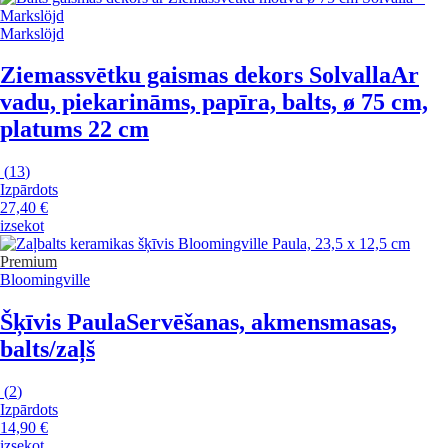
Markslöjd
Ziemassvētku gaismas dekors Solvalla
Ar
vadu, piekarināms, papīra, balts, ø 75 cm,
platums 22 cm
(
13
)
Izpārdots
27,40 €
izsekot
Premium
Bloomingville
Šķīvis Paula
Servēšanas, akmensmasas,
balts/zaļš
(
2
)
Izpārdots
14,90 €
izsekot