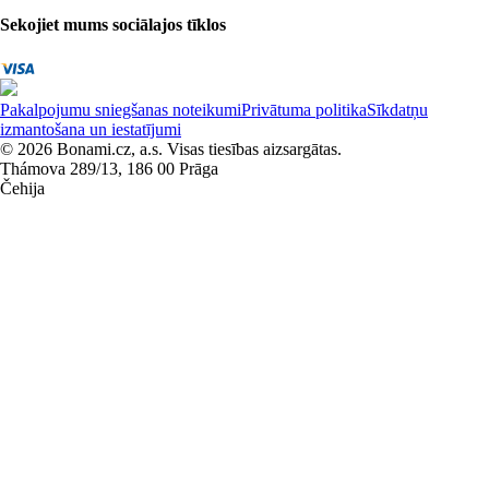
Sekojiet mums sociālajos tīklos
Pakalpojumu sniegšanas noteikumi
Privātuma politika
Sīkdatņu
izmantošana un iestatījumi
© 2026 Bonami.cz, a.s. Visas tiesības aizsargātas.
Thámova 289/13, 186 00 Prāga
Čehija