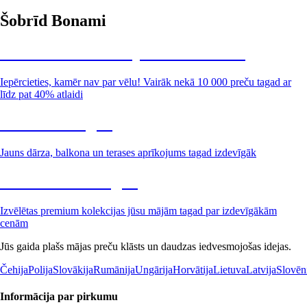
Šobrīd Bonami
Summer Sale: līdz pat 40% atlaide
Iepērcieties, kamēr nav par vēlu! Vairāk nekā 10 000 preču tagad ar
līdz pat 40% atlaidi
Dārzs izdevīgāk
Jauns dārza, balkona un terases aprīkojums tagad izdevīgāk
Premium izdevīgāk
Izvēlētas premium kolekcijas jūsu mājām tagad par izdevīgākām
cenām
Jūs gaida plašs mājas preču klāsts un daudzas iedvesmojošas idejas.
Čehija
Polija
Slovākija
Rumānija
Ungārija
Horvātija
Lietuva
Latvija
Slovēn
Informācija par pirkumu