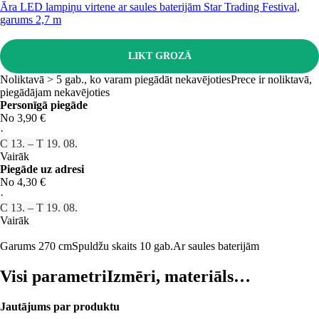
Āra LED lampiņu virtene ar saules baterijām Star Trading Festival,
garums 2,7 m
LIKT GROZĀ
Noliktavā > 5 gab., ko varam piegādāt nekavējoties
Prece ir noliktavā,
piegādājam nekavējoties
Personīgā piegāde
No 3,90 €
·
C 13. – T 19. 08.
Vairāk
Piegāde uz adresi
No 4,30 €
·
C 13. – T 19. 08.
Vairāk
Garums 270 cm
Spuldžu skaits 10 gab.
Ar saules baterijām
Visi parametri
Izmēri, materiāls…
Jautājums par produktu