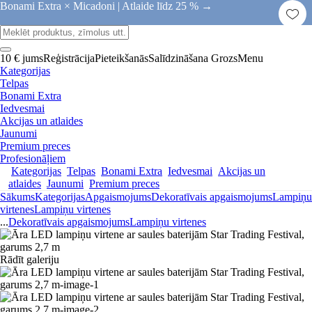
Bonami Extra × Micadoni |
Atlaide līdz 25 % →
10 € jums
Reģistrācija
Pieteikšanās
Salīdzināšana
Grozs
Menu
Kategorijas
Telpas
Bonami Extra
Iedvesmai
Akcijas un atlaides
Jaunumi
Premium preces
Profesionāļiem
Kategorijas
Telpas
Bonami Extra
Iedvesmai
Akcijas un
atlaides
Jaunumi
Premium preces
Sākums
Kategorijas
Apgaismojums
Dekoratīvais apgaismojums
Lampiņu
virtenes
Lampiņu virtenes
...
Dekoratīvais apgaismojums
Lampiņu virtenes
Rādīt galeriju