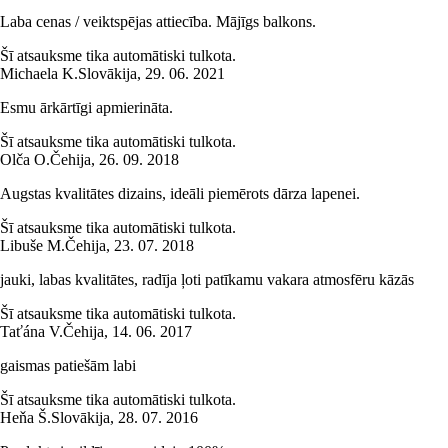
Laba cenas / veiktspējas attiecība. Mājīgs balkons.
Šī atsauksme tika automātiski tulkota.
Michaela K.
Slovākija
,
29. 06. 2021
Esmu ārkārtīgi apmierināta.
Šī atsauksme tika automātiski tulkota.
Olča O.
Čehija
,
26. 09. 2018
Augstas kvalitātes dizains, ideāli piemērots dārza lapenei.
Šī atsauksme tika automātiski tulkota.
Libuše M.
Čehija
,
23. 07. 2018
jauki, labas kvalitātes, radīja ļoti patīkamu vakara atmosfēru kāzās
Šī atsauksme tika automātiski tulkota.
Taťána V.
Čehija
,
14. 06. 2017
gaismas patiešām labi
Šī atsauksme tika automātiski tulkota.
Heňa Š.
Slovākija
,
28. 07. 2016