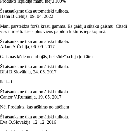
Produkts izpildīja manu ideju 100%
Šī atsauksme tika automātiski tulkota.
Hana B.
Čehija
,
09. 04. 2022
Mani pārsteidza foršā krāsu gamma. Es gaidīju siltāku gaismu. Citādi
viss ir ideāli. Liels plus viens papildu lukturis iepakojumā.
Šī atsauksme tika automātiski tulkota.
Adam A.
Čehija
,
06. 09. 2017
Gaismas ķēde nedarbojās, bet sūdzība bija ļoti ātra
Šī atsauksme tika automātiski tulkota.
Bibi B.
Slovākija
,
24. 05. 2017
lieliski
Šī atsauksme tika automātiski tulkota.
Cantor V.
Rumānija
,
19. 05. 2017
Nē. Produkts, kas atšķiras no attēliem
Šī atsauksme tika automātiski tulkota.
Eva O.
Slovākija
,
12. 12. 2016