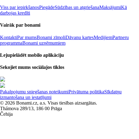
Viss par iepirkšanos
Piegāde
Sūdzības un atgriešana
Maksājumi
Kā
darbojas kredīti
Vairāk par bonami
Kontakti
Par mums
Bonami zīmoli
Dāvanu kartes
Medijiem
Partneru
programma
Bonami uzņēmumiem
Lejupielādēt mobilo aplikāciju
Sekojiet mums sociālajos tīklos
Pakalpojumu sniegšanas noteikumi
Privātuma politika
Sīkdatņu
izmantošana un iestatījumi
© 2026 Bonami.cz, a.s. Visas tiesības aizsargātas.
Thámova 289/13, 186 00 Prāga
Čehija