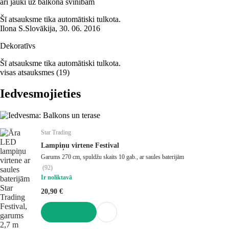
arī jauki uz balkona svinībām
Šī atsauksme tika automātiski tulkota.
Ilona S.
Slovākija
,
30. 06. 2016
Dekoratīvs
Šī atsauksme tika automātiski tulkota.
visas atsauksmes
(
19
)
Iedvesmojieties
Star Trading
Lampiņu virtene Festival
Garums 270 cm, spuldžu skaits 10 gab., ar saules baterijām
(
92
)
Ir noliktavā
20,90 €
LIKT GROZĀ