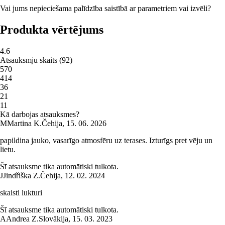
Vai jums nepieciešama palīdzība saistībā ar parametriem vai izvēli?
Produkta vērtējums
4.6
Atsauksmju skaits
(
92
)
5
70
4
14
3
6
2
1
1
1
Kā darbojas atsauksmes?
M
Martina K.
Čehija
,
15. 06. 2026
papildina jauko, vasarīgo atmosfēru uz terases. Izturīgs pret vēju un
lietu.
Šī atsauksme tika automātiski tulkota.
J
Jindřiška Z.
Čehija
,
12. 02. 2024
skaisti lukturi
Šī atsauksme tika automātiski tulkota.
A
Andrea Z.
Slovākija
,
15. 03. 2023