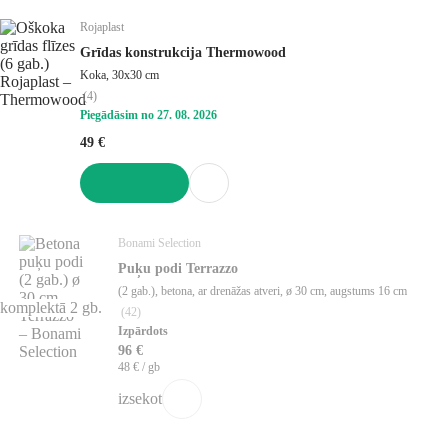
Rojaplast
Grīdas konstrukcija Thermowood
Koka, 30x30 cm
(
4
)
Piegādāsim no 27. 08. 2026
49 €
LIKT GROZĀ
Bonami Selection
Puķu podi Terrazzo
(2 gab.), betona, ar drenāžas atveri, ø 30 cm, augstums 16 cm
komplektā 2 gb.
(
42
)
Izpārdots
96 €
48 € / gb
izsekot