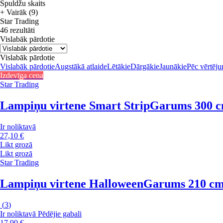
Spuldžu skaits
+ Vairāk (9)
Star Trading
46 rezultāti
Vislabāk pārdotie
Vislabāk pārdotie
Vislabāk pārdotie
Augstākā atlaide
Lētākie
Dārgākie
Jaunākie
Pēc vērtēj
Izdevīga cena
Star Trading
Lampiņu virtene Smart Strip
Garums 300 cm
Ir noliktavā
27,10 €
Likt grozā
Likt grozā
Star Trading
Lampiņu virtene Halloween
Garums 210 cm, 
(
3
)
Ir noliktavā
Pēdējie gabali
17,90 €