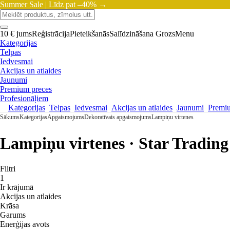
Summer Sale |
Līdz pat –40% →
10 € jums
Reģistrācija
Pieteikšanās
Salīdzināšana
Grozs
Menu
Kategorijas
Telpas
Iedvesmai
Akcijas un atlaides
Jaunumi
Premium preces
Profesionāļiem
Kategorijas
Telpas
Iedvesmai
Akcijas un atlaides
Jaunumi
Premi
Sākums
Kategorijas
Apgaismojums
Dekoratīvais apgaismojums
Lampiņu virtenes
Lampiņu virtenes · Star Trading
Filtri
1
Ir krājumā
Akcijas un atlaides
Krāsa
Garums
Enerģijas avots