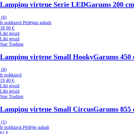
Lampiņu virtene Serie LED
Garums 200 cm, 
(
6
)
Ir noliktavā
Pēdējais gabals
38,90 €
Likt grozā
Likt grozā
Star Trading
Lampiņu virtene Small Hooky
Garums 450 c
(
8
)
Ir noliktavā
19,40 €
Likt grozā
Likt grozā
Star Trading
Lampiņu virtene Small Circus
Garums 855 c
(
1
)
Ir noliktavā
Pēdējie gabali
61 €