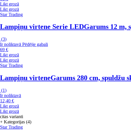
Likt grozā
Likt grozā
Star Trading
Lampiņu virtene Serie LED
Garums 12 m, sp
(
3
)
Ir noliktavā
Pēdējie gabali
69 €
Likt grozā
Likt grozā
Star Trading
Lampiņu virtene
Garums 280 cm, spuldžu sk
(
1
)
Ir noliktavā
12,40 €
Likt grozā
Likt grozā
citas varianti
+ Kategorijas (4)
Star Trading