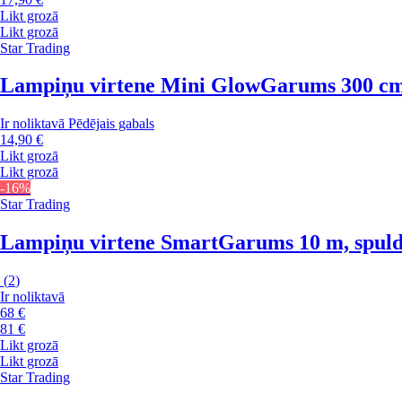
Likt grozā
Likt grozā
Star Trading
Lampiņu virtene Mini Glow
Garums 300 cm,
Ir noliktavā
Pēdējais gabals
14,90 €
Likt grozā
Likt grozā
-16%
Star Trading
Lampiņu virtene Smart
Garums 10 m, spuldž
(
2
)
Ir noliktavā
68 €
81 €
Likt grozā
Likt grozā
Star Trading