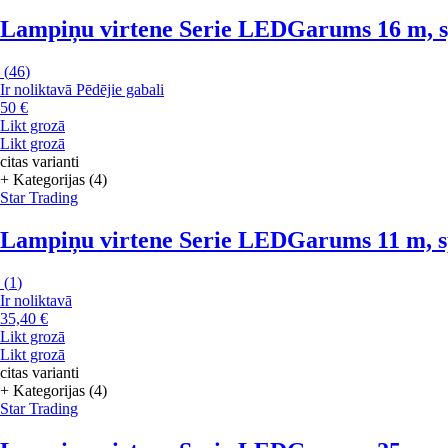
Lampiņu virtene Serie LED
Garums 16 m, sp
(
46
)
Ir noliktavā
Pēdējie gabali
50 €
Likt grozā
Likt grozā
citas varianti
+ Kategorijas (4)
Star Trading
Lampiņu virtene Serie LED
Garums 11 m, sp
(
1
)
Ir noliktavā
35,40 €
Likt grozā
Likt grozā
citas varianti
+ Kategorijas (4)
Star Trading