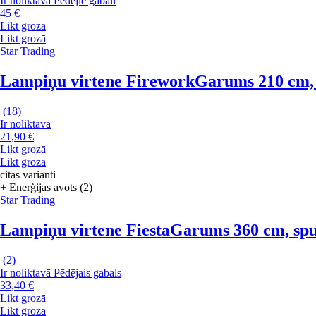
Ir noliktavā
Pēdējie gabali
45 €
Likt grozā
Likt grozā
Star Trading
Lampiņu virtene Firework
Garums 210 cm, s
(
18
)
Ir noliktavā
21,90 €
Likt grozā
Likt grozā
citas varianti
+ Enerģijas avots (2)
Star Trading
Lampiņu virtene Fiesta
Garums 360 cm, spul
(
2
)
Ir noliktavā
Pēdējais gabals
33,40 €
Likt grozā
Likt grozā