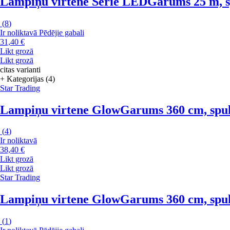
Lampiņu virtene Serie LED
Garums 25 m, sp
(
8
)
Ir noliktavā
Pēdējie gabali
31,40 €
Likt grozā
Likt grozā
citas varianti
+ Kategorijas (4)
Star Trading
Lampiņu virtene Glow
Garums 360 cm, spuld
(
4
)
Ir noliktavā
38,40 €
Likt grozā
Likt grozā
Star Trading
Lampiņu virtene Glow
Garums 360 cm, spuld
(
1
)