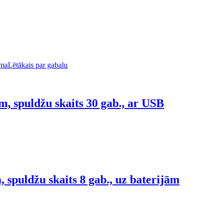
uma
Lētākais par gabalu
, spuldžu skaits 30 gab., ar USB
spuldžu skaits 8 gab., uz baterijām