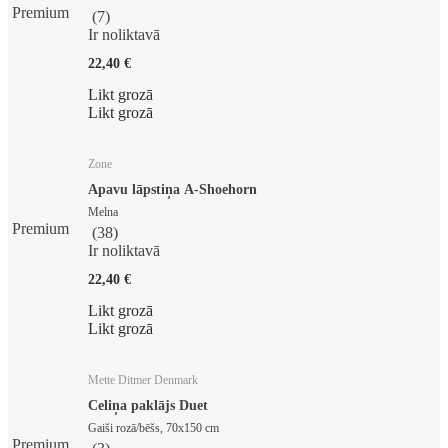
Premium
(
7
)
Ir noliktavā
22,40 €
Likt grozā
Likt grozā
Zone
Apavu lāpstiņa A-Shoehorn
Melna
Premium
(
38
)
Ir noliktavā
22,40 €
Likt grozā
Likt grozā
Mette Ditmer Denmark
Celiņa paklājs Duet
Gaiši rozā/bēšs, 70x150 cm
Premium