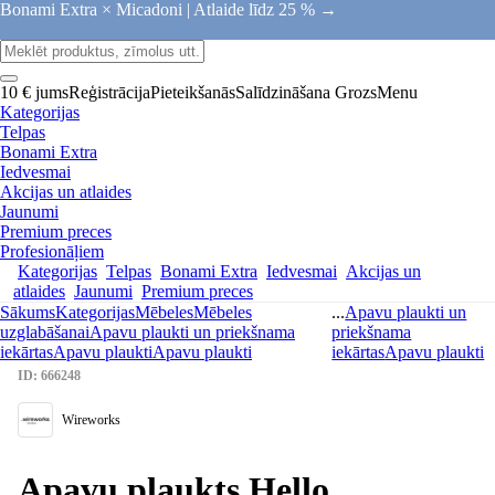
Bonami Extra × Micadoni |
Atlaide līdz 25 % →
10 € jums
Reģistrācija
Pieteikšanās
Salīdzināšana
Grozs
Menu
Kategorijas
Telpas
Bonami Extra
Iedvesmai
Akcijas un atlaides
Jaunumi
Premium preces
Profesionāļiem
Kategorijas
Telpas
Bonami Extra
Iedvesmai
Akcijas un
atlaides
Jaunumi
Premium preces
Sākums
Kategorijas
Mēbeles
Mēbeles
...
Apavu plaukti un
uzglabāšanai
Apavu plaukti un priekšnama
priekšnama
iekārtas
Apavu plaukti
Apavu plaukti
iekārtas
Apavu plaukti
ID: 666248
Wireworks
Apavu plaukts Hello