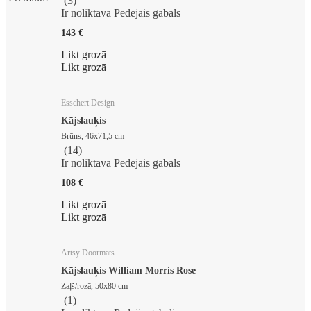
(
3
)
Ir noliktavā
Pēdējais gabals
143 €
Likt grozā
Likt grozā
Esschert Design
Kājslauķis
Brūns, 46x71,5 cm
(
14
)
Ir noliktavā
Pēdējais gabals
108 €
Likt grozā
Likt grozā
Artsy Doormats
Kājslauķis William Morris Rose
Zaļš/rozā, 50x80 cm
(
1
)