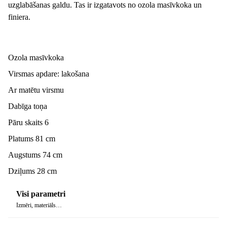
uzglabāšanas galdu. Tas ir izgatavots no ozola masīvkoka un
finiera.
Ozola masīvkoka
Virsmas apdare: lakošana
Ar matētu virsmu
Dabīga toņa
Pāru skaits 6
Platums 81 cm
Augstums 74 cm
Dziļums 28 cm
Visi parametri
Izmēri, materiāls…