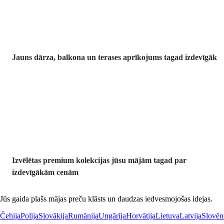
Jauns dārza, balkona un terases aprīkojums tagad izdevīgāk
Premium
izdevīgāk
Izvēlētas premium kolekcijas jūsu mājām tagad par
izdevīgākām cenām
Jūs gaida plašs mājas preču klāsts un daudzas iedvesmojošas idejas.
Čehija
Polija
Slovākija
Rumānija
Ungārija
Horvātija
Lietuva
Latvija
Slovēn