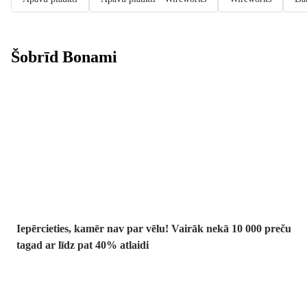
Šobrīd Bonami
Summer Sale:
līdz pat 40%
atlaide
Iepērcieties, kamēr nav par vēlu! Vairāk nekā 10 000 preču
tagad ar līdz pat 40% atlaidi
Dārzs izdevīgāk