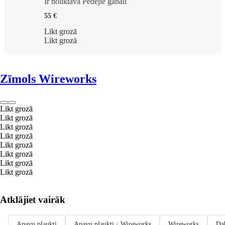
Ir noliktavā
Pēdējie gabali
55 €
Likt grozā
Likt grozā
Zīmols Wireworks
Likt grozā
Likt grozā
Likt grozā
Likt grozā
Likt grozā
Likt grozā
Likt grozā
Likt grozā
Atklājiet vairāk
Apavu plaukti
Apavu plaukti · Wireworks
Wireworks
Dab