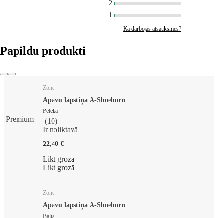
2
1
Kā darbojas atsauksmes?
Papildu produkti
Zone
Apavu lāpstiņa A-Shoehorn
Pelēka
Premium
(
10
)
Ir noliktavā
22,40 €
Likt grozā
Likt grozā
Zone
Apavu lāpstiņa A-Shoehorn
Balta