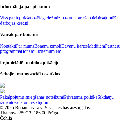
Informācija par pirkumu
Viss par iepirkšanos
Piegāde
Sūdzības un atgriešana
Maksājumi
Kā
darbojas kredīti
Vairāk par bonami
Kontakti
Par mums
Bonami zīmoli
Dāvanu kartes
Medijiem
Partneru
programma
Bonami uzņēmumiem
Lejupielādēt mobilo aplikāciju
Sekojiet mums sociālajos tīklos
Pakalpojumu sniegšanas noteikumi
Privātuma politika
Sīkdatņu
izmantošana un iestatījumi
© 2026 Bonami.cz, a.s. Visas tiesības aizsargātas.
Thámova 289/13, 186 00 Prāga
Čehija