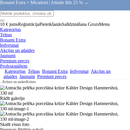
Bonami Extra × Micadoni |
Atlaide līdz 25 % →
10 € jums
Reģistrācija
Pieteikšanās
Salīdzināšana
Grozs
Menu
Kategorijas
Telpas
Bonami Extra
Iedvesmai
Akcijas un atlaides
Jaunumi
Premium preces
Profesionāļiem
Kategorijas
Telpas
Bonami Extra
Iedvesmai
Akcijas un
atlaides
Jaunumi
Premium preces
...
Krūzes un tasītes
Krūzes
Rādīt galeriju
Skatīt visus foto
Premium
Pēdējie gabali