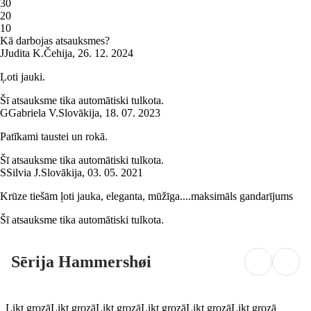
3
0
2
0
1
0
Kā darbojas atsauksmes?
J
Judita K.
Čehija
,
26. 12. 2024
Ļoti jauki.
Šī atsauksme tika automātiski tulkota.
G
Gabriela V.
Slovākija
,
18. 07. 2023
Patīkami taustei un rokā.
Šī atsauksme tika automātiski tulkota.
S
Silvia J.
Slovākija
,
03. 05. 2021
Krūze tiešām ļoti jauka, eleganta, mūžīga....maksimāls gandarījums
Šī atsauksme tika automātiski tulkota.
Sērija Hammershøi
Likt grozā
Likt grozā
Likt grozā
Likt grozā
Likt grozā
Likt grozā