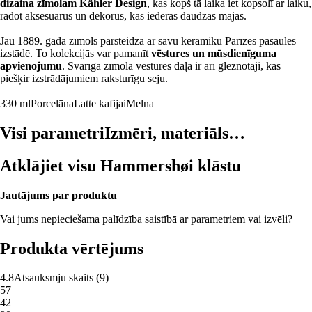
dizaina zīmolam Kähler Design
, kas kopš tā laika iet kopsolī ar laiku,
radot aksesuārus un dekorus, kas iederas daudzās mājās.
Jau 1889. gadā zīmols pārsteidza ar savu keramiku Parīzes pasaules
izstādē. To kolekcijās var pamanīt
vēstures un mūsdienīguma
apvienojumu
. Svarīga zīmola vēstures daļa ir arī gleznotāji, kas
piešķir izstrādājumiem raksturīgu seju.
330 ml
Porcelāna
Latte kafijai
Melna
Visi parametri
Izmēri, materiāls…
Atklājiet visu Hammershøi klāstu
Jautājums par produktu
Vai jums nepieciešama palīdzība saistībā ar parametriem vai izvēli?
Produkta vērtējums
4.8
Atsauksmju skaits
(
9
)
5
7
4
2