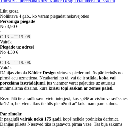
Tumši zila porcelāna krūze Kähler Design Hammershoi, 330 ml
Likt grozā
Noliktavā 4 gab., ko varam piegādāt nekavējoties
Personīgā piegāde
No 3,90 €
·
C 13. – T 19. 08.
Vairāk
Piegāde uz adresi
No 4,30 €
·
C 13. – T 19. 08.
Vairāk
Dānijas zīmola
Kähler Design
virtuves piederumi jūs pārliecinās no
pirmā acu uzmetiena. Neatkarīgi no tā, vai tie ir
stikla, koka vai
porcelāna izstrādājumi
, jūs vienmēr varat paļauties uz atturīgu
minimālisma dizainu, kura
krāsu toņi saskan ar zemes paleti.
Rezultātā tie atradīs savu vietu interjerā, kas spēlē ar visām varavīksnes
krāsām, bet vienlaikus tie būs piemēroti arī koka namiņam kalnos.
Par zīmolu:
Ir pagājuši
vairāk nekā 175 gadi
, kopš nelielā podnieka darbnīcā
Dānijas pilsētā Næstved tika izgatavota pirmā vāze. Tas bija sākums