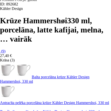
ID: 892682
Kähler Design
Krūze Hammershøi
330 ml,
porcelāna, latte kafijai, melna
,
…
vairāk
(
9
)
27,40 €
Krāsa (3)
Balta porcelāna krūze Kähler Design
Hammershoi, 330 ml
Antracīta pelēka porcelāna krūze Kähler Design Hammershoi, 330 ml