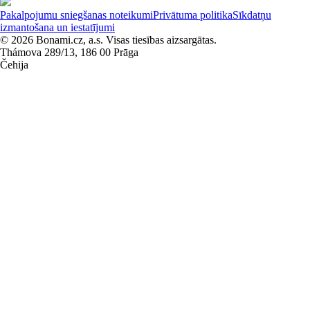
Pakalpojumu sniegšanas noteikumi
Privātuma politika
Sīkdatņu
izmantošana un iestatījumi
© 2026 Bonami.cz, a.s. Visas tiesības aizsargātas.
Thámova 289/13, 186 00 Prāga
Čehija