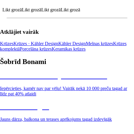
Likt grozā
Likt grozā
Likt grozā
Likt grozā
Atklājiet vairāk
Krūzes
Krūzes · Kähler Design
Kähler Design
Melnas krūzes
Krūzes
komplektā
Porcelāna krūzes
Keramikas krūzes
Šobrīd Bonami
Summer Sale: līdz pat 40% atlaide
Iepērcieties, kamēr nav par vēlu! Vairāk nekā 10 000 preču tagad ar
līdz pat 40% atlaidi
Dārzs izdevīgāk
Jauns dārza, balkona un terases aprīkojums tagad izdevīgāk
Premium izdevīgāk