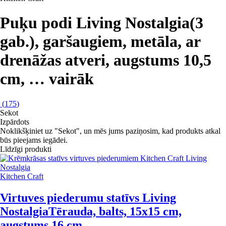
Puķu podi Living Nostalgia
(3
gab.), garšaugiem, metāla, ar
drenāžas atveri, augstums 10,5
cm
, …
vairāk
(
175
)
Sekot
Izpārdots
Noklikšķiniet uz "Sekot", un mēs jums paziņosim, kad produkts atkal
būs pieejams iegādei.
Līdzīgi produkti
Kitchen Craft
Virtuves piederumu statīvs Living
Nostalgia
Tērauda, balts, 15x15 cm,
augstums 16 cm