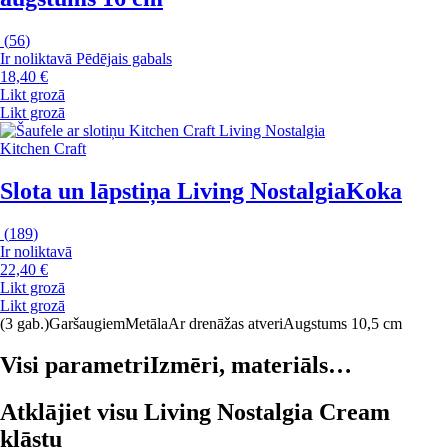
(
56
)
Ir noliktavā
Pēdējais gabals
18,40 €
Likt grozā
Likt grozā
Kitchen Craft
Slota un lāpstiņa Living Nostalgia
Koka
(
189
)
Ir noliktavā
22,40 €
Likt grozā
Likt grozā
(3 gab.)
Garšaugiem
Metāla
Ar drenāžas atveri
Augstums 10,5 cm
Visi parametri
Izmēri, materiāls…
Atklājiet visu Living Nostalgia Cream
klāstu