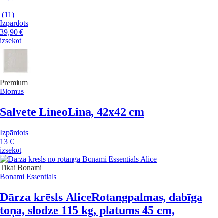
(
11
)
Izpārdots
39,90 €
izsekot
Premium
Blomus
Salvete Lineo
Lina, 42x42 cm
Izpārdots
13 €
izsekot
Tikai Bonami
Bonami Essentials
Dārza krēsls Alice
Rotangpalmas, dabīga
toņa, slodze 115 kg, platums 45 cm,