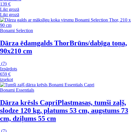
139 €
Likt grozā
Likt grozā
Bonami Selection
Dārza ēdamgalds Thor
Brūns/dabīga toņa,
90x210 cm
(
7
)
Izpārdots
659 €
izsekot
Bonami Essentials
Dārza krēsls Capri
Plastmasas, tumši zaļš,
slodze 120 kg, platums 53 cm, augstums 73
cm, dziļums 55 cm
(
7
)