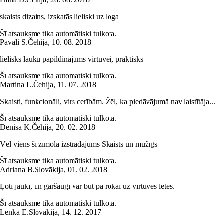
skaists dizains, izskatās lieliski uz loga
Šī atsauksme tika automātiski tulkota.
Pavali S.
Čehija
,
10. 08. 2018
lielisks lauku papildinājums virtuvei, praktisks
Šī atsauksme tika automātiski tulkota.
Martina L.
Čehija
,
11. 07. 2018
Skaisti, funkcionāli, virs cerībām. Žēl, ka piedāvājumā nav laistītāja...
Šī atsauksme tika automātiski tulkota.
Denisa K.
Čehija
,
20. 02. 2018
Vēl viens šī zīmola izstrādājums Skaists un mūžīgs
Šī atsauksme tika automātiski tulkota.
Adriana B.
Slovākija
,
01. 02. 2018
Ļoti jauki, un garšaugi var būt pa rokai uz virtuves letes.
Šī atsauksme tika automātiski tulkota.
Lenka E.
Slovākija
,
14. 12. 2017