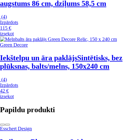
augstums 86 cm, dziļums 58,5 cm
(
4
)
Izpārdots
115 €
izsekot
Green Decore
Iekštelpu un āra paklājs
Sintētisks, bez
plūksnas, balts/melns, 150x240 cm
(
4
)
Izpārdots
42 €
izsekot
Papildu produkti
Esschert Design