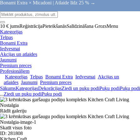
Bonami Extra × Micadoni |
Atlaide līdz 25 % →
10 € jums
Reģistrācija
Pieteikšanās
Salīdzināšana
Grozs
Menu
Kategorijas
Telpas
Bonami Extra
Iedvesmai
Akcijas un atlaides
Jaunumi
Premium preces
Profesionāļiem
Kategorijas
Telpas
Bonami Extra
Iedvesmai
Akcijas un
atlaides
Jaunumi
Premium preces
Sākums
Kategorijas
Dekorācijas
Ziedi un puķu podi
Puķu podi
Puķu podi
...
Ziedi un puķu podi
Puķu podi
Rādīt galeriju
Skatīt visus foto
ID: 281808
Kitchen Craft