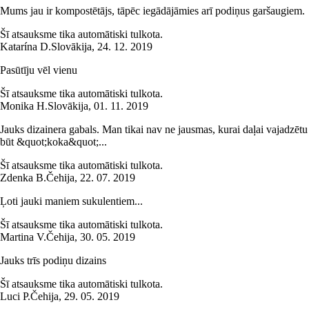
Mums jau ir kompostētājs, tāpēc iegādājāmies arī podiņus garšaugiem.
Šī atsauksme tika automātiski tulkota.
Katarína D.
Slovākija
,
24. 12. 2019
Pasūtīju vēl vienu
Šī atsauksme tika automātiski tulkota.
Monika H.
Slovākija
,
01. 11. 2019
Jauks dizainera gabals. Man tikai nav ne jausmas, kurai daļai vajadzētu
būt &quot;koka&quot;...
Šī atsauksme tika automātiski tulkota.
Zdenka B.
Čehija
,
22. 07. 2019
Ļoti jauki maniem sukulentiem...
Šī atsauksme tika automātiski tulkota.
Martina V.
Čehija
,
30. 05. 2019
Jauks trīs podiņu dizains
Šī atsauksme tika automātiski tulkota.
Luci P.
Čehija
,
29. 05. 2019