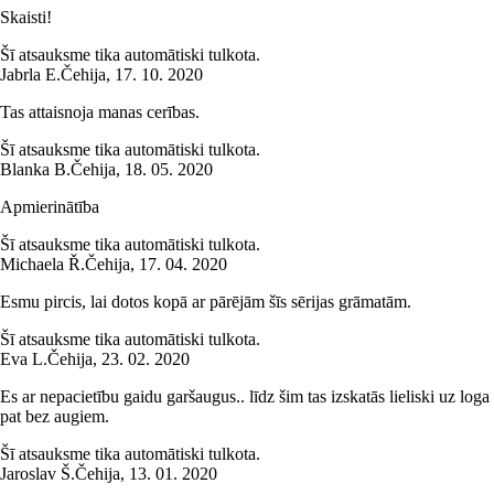
Skaisti!
Šī atsauksme tika automātiski tulkota.
Jabrla E.
Čehija
,
17. 10. 2020
Tas attaisnoja manas cerības.
Šī atsauksme tika automātiski tulkota.
Blanka B.
Čehija
,
18. 05. 2020
Apmierinātība
Šī atsauksme tika automātiski tulkota.
Michaela Ř.
Čehija
,
17. 04. 2020
Esmu pircis, lai dotos kopā ar pārējām šīs sērijas grāmatām.
Šī atsauksme tika automātiski tulkota.
Eva L.
Čehija
,
23. 02. 2020
Es ar nepacietību gaidu garšaugus.. līdz šim tas izskatās lieliski uz loga
pat bez augiem.
Šī atsauksme tika automātiski tulkota.
Jaroslav Š.
Čehija
,
13. 01. 2020