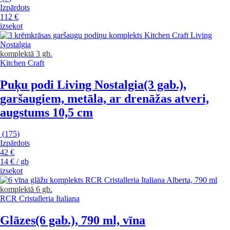
Izpārdots
112 €
izsekot
komplektā 3 gb.
Kitchen Craft
Puķu podi Living Nostalgia
(3 gab.),
garšaugiem, metāla, ar drenāžas atveri,
augstums 10,5 cm
(
175
)
Izpārdots
42 €
14 € / gb
izsekot
komplektā 6 gb.
RCR Cristalleria Italiana
Glāzes
(6 gab.), 790 ml, vīna