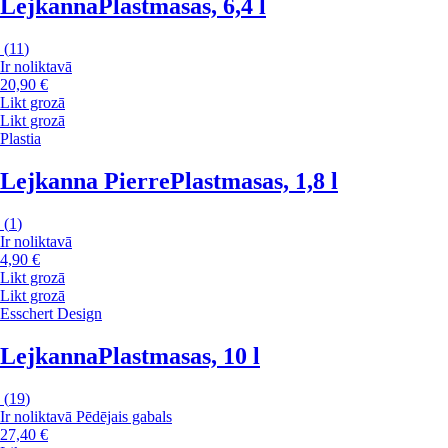
Lejkanna
Plastmasas, 6,4 l
(
11
)
Ir noliktavā
20,90 €
Likt grozā
Likt grozā
Plastia
Lejkanna Pierre
Plastmasas, 1,8 l
(
1
)
Ir noliktavā
4,90 €
Likt grozā
Likt grozā
Esschert Design
Lejkanna
Plastmasas, 10 l
(
19
)
Ir noliktavā
Pēdējais gabals
27,40 €