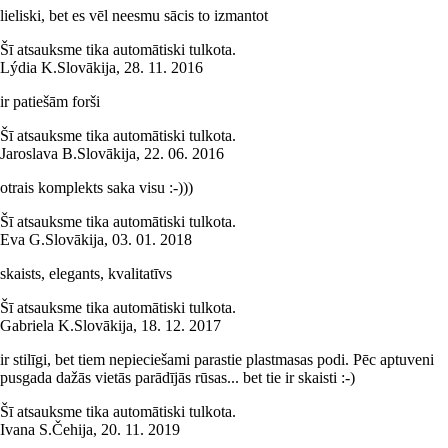
lieliski, bet es vēl neesmu sācis to izmantot
Šī atsauksme tika automātiski tulkota.
Lýdia K.
Slovākija
,
28. 11. 2016
ir patiešām forši
Šī atsauksme tika automātiski tulkota.
Jaroslava B.
Slovākija
,
22. 06. 2016
otrais komplekts saka visu :-)))
Šī atsauksme tika automātiski tulkota.
Eva G.
Slovākija
,
03. 01. 2018
skaists, elegants, kvalitatīvs
Šī atsauksme tika automātiski tulkota.
Gabriela K.
Slovākija
,
18. 12. 2017
ir stilīgi, bet tiem nepieciešami parastie plastmasas podi. Pēc aptuveni
pusgada dažās vietās parādījās rūsas... bet tie ir skaisti :-)
Šī atsauksme tika automātiski tulkota.
Ivana S.
Čehija
,
20. 11. 2019