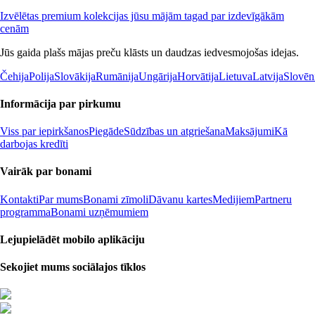
Izvēlētas premium kolekcijas jūsu mājām tagad par izdevīgākām
cenām
Jūs gaida plašs mājas preču klāsts un daudzas iedvesmojošas idejas.
Čehija
Polija
Slovākija
Rumānija
Ungārija
Horvātija
Lietuva
Latvija
Slovēn
Informācija par pirkumu
Viss par iepirkšanos
Piegāde
Sūdzības un atgriešana
Maksājumi
Kā
darbojas kredīti
Vairāk par bonami
Kontakti
Par mums
Bonami zīmoli
Dāvanu kartes
Medijiem
Partneru
programma
Bonami uzņēmumiem
Lejupielādēt mobilo aplikāciju
Sekojiet mums sociālajos tīklos