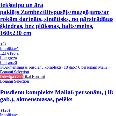
Iekštelpu un āra
paklājs Zambezi
Divpusējs/mazgājams/ar
rokām darināts, sintētisks, no pārstrādātas
šķiedras, bez plūksnas, balts/melns,
160x230 cm
(
2
)
Ir noliktavā
123 €
190 €
Likt grozā
Likt grozā
Izdevīga cena
Tikai Bonami
Bonami Selection
Pusdienu komplekts Malia
6 personām, (18
gab.), akmensmasas, pelēks
(
120
)
Ir noliktavā