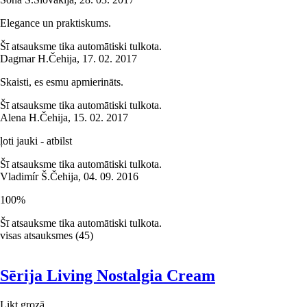
Elegance un praktiskums.
Šī atsauksme tika automātiski tulkota.
Dagmar H.
Čehija
,
17. 02. 2017
Skaisti, es esmu apmierināts.
Šī atsauksme tika automātiski tulkota.
Alena H.
Čehija
,
15. 02. 2017
ļoti jauki - atbilst
Šī atsauksme tika automātiski tulkota.
Vladimír Š.
Čehija
,
04. 09. 2016
100%
Šī atsauksme tika automātiski tulkota.
visas atsauksmes
(
45
)
Sērija Living Nostalgia Cream
Likt grozā