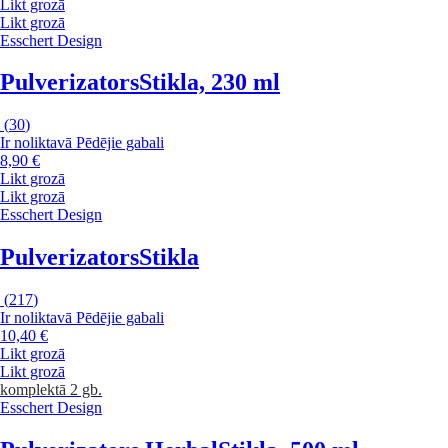
Likt grozā
Likt grozā
Esschert Design
Pulverizators
Stikla, 230 ml
(
30
)
Ir noliktavā
Pēdējie gabali
8,90 €
Likt grozā
Likt grozā
Esschert Design
Pulverizators
Stikla
(
217
)
Ir noliktavā
Pēdējie gabali
10,40 €
Likt grozā
Likt grozā
komplektā 2 gb.
Esschert Design