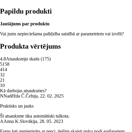
Papildu produkti
Jautājums par produktu
Vai jums nepieciešama palīdzība saistībā ar parametriem vai izvēli?
Produkta vērtējums
4.8
Atsauksmju skaits
(
175
)
5
158
4
14
3
2
2
1
1
0
Kā darbojas atsauksmes?
N
Naděžda Č.
Čehija
,
22. 02. 2025
Praktisks un jauks
Šī atsauksme tika automātiski tulkota.
A
Anna K.
Slovākija
,
28. 05. 2023
Esmu ļoti apmierināta ar preci, tiešām skaisti puķu podi garšaugiem,