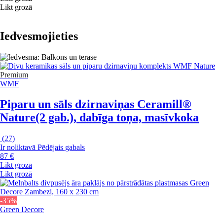
Likt grozā
Iedvesmojieties
Premium
WMF
Piparu un sāls dzirnaviņas Ceramill®
Nature
(2 gab.), dabīga toņa, masīvkoka
(
27
)
Ir noliktavā
Pēdējais gabals
87 €
Likt grozā
Likt grozā
-35%
Green Decore