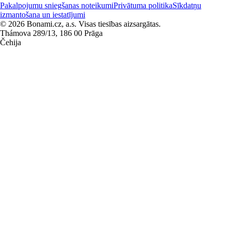
Pakalpojumu sniegšanas noteikumi
Privātuma politika
Sīkdatņu
izmantošana un iestatījumi
© 2026 Bonami.cz, a.s. Visas tiesības aizsargātas.
Thámova 289/13, 186 00 Prāga
Čehija