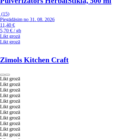
Pulverizators Herbal
Stikla, 500 ml
(
15
)
Piegādāsim no 31. 08. 2026
11,40 €
5,70 € / gb
Likt grozā
Likt grozā
Zīmols Kitchen Craft
Likt grozā
Likt grozā
Likt grozā
Likt grozā
Likt grozā
Likt grozā
Likt grozā
Likt grozā
Likt grozā
Likt grozā
Likt grozā