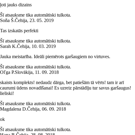
ļoti jauks dizains
Šī atsauksme tika automātiski tulkota.
Soňa Š.
Čehija
,
23. 05. 2019
Tas izskatās perfekti
Šī atsauksme tika automātiski tulkota.
Sarah K.
Čehija
,
10. 03. 2019
Jauka meistarība. Ideāli piemērots garšaugiem no virtuves.
Šī atsauksme tika automātiski tulkota.
Oľga P.
Slovākija
,
11. 09. 2018
skaists komplekts! nedaudz dārga, bet patiešām tā vērts! tam ir arī
caurumi ūdens novadīšanai! Es uzreiz pārstādīju tur savus garšaugus!
lieliski!
Šī atsauksme tika automātiski tulkota.
Magdalena D.
Čehija
,
06. 09. 2018
ok
Šī atsauksme tika automātiski tulkota.
Hana B.
Čehija
,
28. 08. 2018