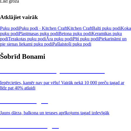
Likt grozā
Atklājiet vairāk
Puķu podi
Puķu podi · Kitchen Craft
Kitchen Craft
Balti puķu podi
Koka
puķu podi
Plastmasas puķu podi
Betona puķu podi
Keramikas puķu
podi
Terakotas puķu podi
Āra puķu podi
Pīti puķu podi
Piekarināmi un
pie sienas liekami puķu podi
Pašlaistoši puķu podi
Šobrīd Bonami
Summer Sale: līdz pat 40% atlaide
Iepērcieties, kamēr nav par vēlu! Vairāk nekā 10 000 preču tagad ar
līdz pat 40% atlaidi
Dārzs izdevīgāk
Jauns dārza, balkona un terases aprīkojums tagad izdevīgāk
Premium izdevīgāk