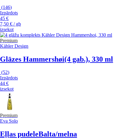
(
146
)
Izpārdots
45 €
7,50 € / gb
izsekot
Premium
Kähler Design
Glāzes Hammershøi
(4 gab.), 330 ml
(
52
)
Izpārdots
44 €
izsekot
Premium
Eva Solo
Eļļas pudele
Balta/melna