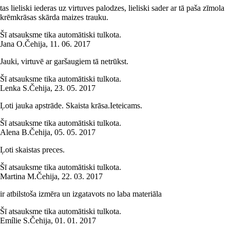
tas lieliski iederas uz virtuves palodzes, lieliski sader ar tā paša zīmola
krēmkrāsas skārda maizes trauku.
Šī atsauksme tika automātiski tulkota.
Jana O.
Čehija
,
11. 06. 2017
Jauki, virtuvē ar garšaugiem tā netrūkst.
Šī atsauksme tika automātiski tulkota.
Lenka S.
Čehija
,
23. 05. 2017
Ļoti jauka apstrāde. Skaista krāsa.Ieteicams.
Šī atsauksme tika automātiski tulkota.
Alena B.
Čehija
,
05. 05. 2017
Ļoti skaistas preces.
Šī atsauksme tika automātiski tulkota.
Martina M.
Čehija
,
22. 03. 2017
ir atbilstoša izmēra un izgatavots no laba materiāla
Šī atsauksme tika automātiski tulkota.
Emílie S.
Čehija
,
01. 01. 2017