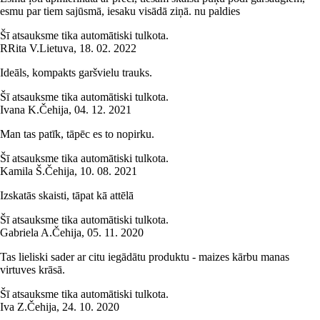
esmu par tiem sajūsmā, iesaku visādā ziņā. nu paldies
Šī atsauksme tika automātiski tulkota.
R
Rita V.
Lietuva
,
18. 02. 2022
Ideāls, kompakts garšvielu trauks.
Šī atsauksme tika automātiski tulkota.
Ivana K.
Čehija
,
04. 12. 2021
Man tas patīk, tāpēc es to nopirku.
Šī atsauksme tika automātiski tulkota.
Kamila Š.
Čehija
,
10. 08. 2021
Izskatās skaisti, tāpat kā attēlā
Šī atsauksme tika automātiski tulkota.
Gabriela A.
Čehija
,
05. 11. 2020
Tas lieliski sader ar citu iegādātu produktu - maizes kārbu manas
virtuves krāsā.
Šī atsauksme tika automātiski tulkota.
Iva Z.
Čehija
,
24. 10. 2020