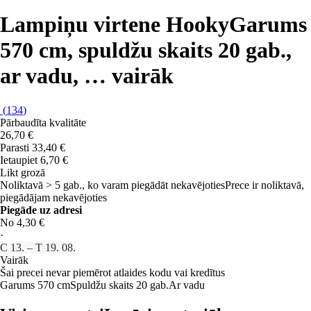
Lampiņu virtene Hooky
Garums
570 cm, spuldžu skaits 20 gab.,
ar vadu
, …
vairāk
(
134
)
Pārbaudīta kvalitāte
26,70 €
Parasti 33,40 €
Ietaupiet 6,70 €
Likt grozā
Noliktavā > 5 gab., ko varam piegādāt nekavējoties
Prece ir noliktavā,
piegādājam nekavējoties
Piegāde uz adresi
No 4,30 €
·
C 13. – T 19. 08.
Vairāk
Šai precei nevar piemērot atlaides kodu vai kredītus
Garums 570 cm
Spuldžu skaits 20 gab.
Ar vadu