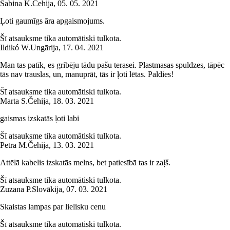
Sabina K.
Čehija
,
05. 05. 2021
Ļoti gaumīgs āra apgaismojums.
Šī atsauksme tika automātiski tulkota.
Ildikó W.
Ungārija
,
17. 04. 2021
Man tas patīk, es gribēju tādu pašu terasei. Plastmasas spuldzes, tāpēc
tās nav trauslas, un, manuprāt, tās ir ļoti lētas. Paldies!
Šī atsauksme tika automātiski tulkota.
Marta S.
Čehija
,
18. 03. 2021
gaismas izskatās ļoti labi
Šī atsauksme tika automātiski tulkota.
Petra M.
Čehija
,
13. 03. 2021
Attēlā kabelis izskatās melns, bet patiesībā tas ir zaļš.
Šī atsauksme tika automātiski tulkota.
Zuzana P.
Slovākija
,
07. 03. 2021
Skaistas lampas par lielisku cenu
Šī atsauksme tika automātiski tulkota.