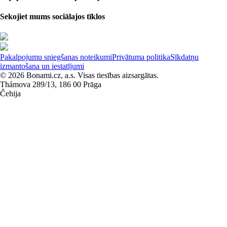
Sekojiet mums sociālajos tīklos
Pakalpojumu sniegšanas noteikumi
Privātuma politika
Sīkdatņu
izmantošana un iestatījumi
© 2026 Bonami.cz, a.s. Visas tiesības aizsargātas.
Thámova 289/13, 186 00 Prāga
Čehija