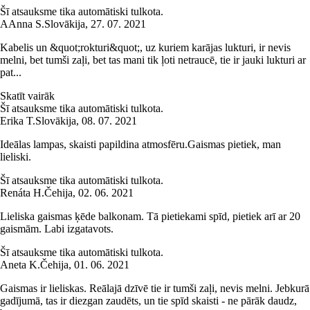
Šī atsauksme tika automātiski tulkota.
A
Anna S.
Slovākija
,
27. 07. 2021
Kabelis un &quot;rokturi&quot;, uz kuriem karājas lukturi, ir nevis
melni, bet tumši zaļi, bet tas mani tik ļoti netraucē, tie ir jauki lukturi ar
pat...
Skatīt vairāk
Šī atsauksme tika automātiski tulkota.
Erika T.
Slovākija
,
08. 07. 2021
Ideālas lampas, skaisti papildina atmosfēru.Gaismas pietiek, man
lieliski.
Šī atsauksme tika automātiski tulkota.
Renáta H.
Čehija
,
02. 06. 2021
Lieliska gaismas ķēde balkonam. Tā pietiekami spīd, pietiek arī ar 20
gaismām. Labi izgatavots.
Šī atsauksme tika automātiski tulkota.
Aneta K.
Čehija
,
01. 06. 2021
Gaismas ir lieliskas. Reālajā dzīvē tie ir tumši zaļi, nevis melni. Jebkurā
gadījumā, tas ir diezgan zaudēts, un tie spīd skaisti - ne pārāk daudz,