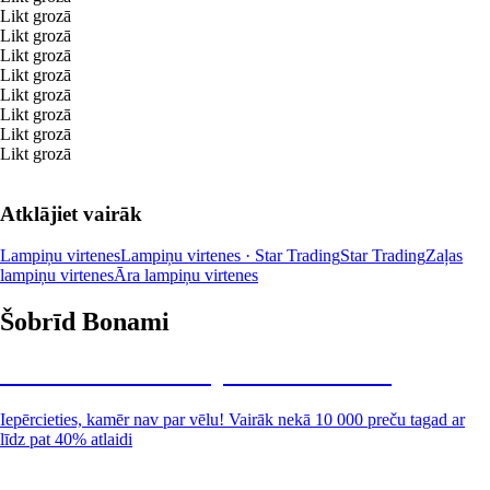
Likt grozā
Likt grozā
Likt grozā
Likt grozā
Likt grozā
Likt grozā
Likt grozā
Likt grozā
Atklājiet vairāk
Lampiņu virtenes
Lampiņu virtenes · Star Trading
Star Trading
Zaļas
lampiņu virtenes
Āra lampiņu virtenes
Šobrīd Bonami
Summer Sale: līdz pat 40% atlaide
Iepērcieties, kamēr nav par vēlu! Vairāk nekā 10 000 preču tagad ar
līdz pat 40% atlaidi
Dārzs izdevīgāk