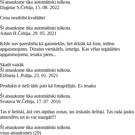
Šī atsauksme tika automātiski tulkota.
Dagmar S.
Čehija
,
15. 08. 2022
Cena neatbilst kvalitātei
Šī atsauksme tika automātiski tulkota.
Adam H.
Čehija
,
29. 05. 2021
Ķēde nav paredzēta kā gaismeklis, bet drīzāk kā fons, intīms
apgaismojums. Dizains vienkāršs, izturīgs. Kas vēlas iegādāties
apgaismojumu, iesaku piem...
Skatīt vairāk
Šī atsauksme tika automātiski tulkota.
Elżbieta L.
Polija
,
23. 01. 2021
Produkts ir tieši tāds pats kā fotogrāfijās. Es iesaku
Šī atsauksme tika automātiski tulkota.
Svatava W.
Čehija
,
17. 07. 2016
Tas ir lieliski, ārā virs atpūtas zonas, tas izskatās lieliski. Tas rada jauku
atmosfēru un to var mazgāt!!!
Šī atsauksme tika automātiski tulkota.
visas atsauksmes
(
29
)