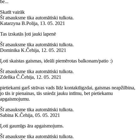
be...
Skatīt vairāk
Šī atsauksme tika automātiski tulkota.
Katarzyna B.
Polija
,
13. 05. 2021
Tas izskatās ļoti jauki lapenē
Šī atsauksme tika automātiski tulkota.
Dominika K.
Čehija
,
12. 05. 2021
Ļoti skaistas gaismas, ideāli piemērotas balkonam/patio :)
Šī atsauksme tika automātiski tulkota.
Zdeňka Č.
Čehija
,
12. 05. 2021
pietiekami garš strāvas vads līdz kontaktligzdai, gaismas neapžilbina,
jo tās ir pienainas, tās sniedz jauku intīmu, bet pietiekamu
apgaismojumu.
Šī atsauksme tika automātiski tulkota.
Sabina K.
Čehija
,
05. 05. 2021
Ļoti gaumīgs āra apgaismojums.
Šī atsauksme tika automātiski tulkota.