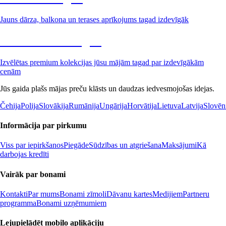
Jauns dārza, balkona un terases aprīkojums tagad izdevīgāk
Premium izdevīgāk
Izvēlētas premium kolekcijas jūsu mājām tagad par izdevīgākām
cenām
Jūs gaida plašs mājas preču klāsts un daudzas iedvesmojošas idejas.
Čehija
Polija
Slovākija
Rumānija
Ungārija
Horvātija
Lietuva
Latvija
Slovēn
Informācija par pirkumu
Viss par iepirkšanos
Piegāde
Sūdzības un atgriešana
Maksājumi
Kā
darbojas kredīti
Vairāk par bonami
Kontakti
Par mums
Bonami zīmoli
Dāvanu kartes
Medijiem
Partneru
programma
Bonami uzņēmumiem
Lejupielādēt mobilo aplikāciju