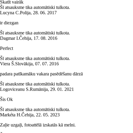
Skatīt vairāk
Šī atsauksme tika automātiski tulkota.
Lucyna C.
Polija
,
28. 06. 2017
ir diezgan
Šī atsauksme tika automātiski tulkota.
Dagmar I.
Čehija
,
17. 08. 2016
Perfect
Šī atsauksme tika automātiski tulkota.
Viera Š.
Slovākija
,
07. 07. 2016
padara patīkamāku vakara pasēdēšanu dārzā
Šī atsauksme tika automātiski tulkota.
Logoviceanu S.
Rumānija
,
29. 01. 2021
Šis Ok
Šī atsauksme tika automātiski tulkota.
Markéta H.
Čehija
,
22. 05. 2023
Zaļie uzgaļi, fotoattēlā izskatās kā melni.