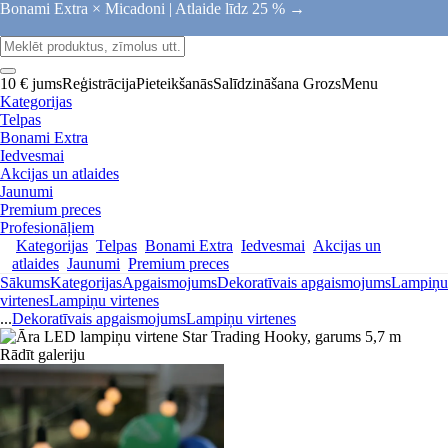
Bonami Extra × Micadoni |
Atlaide līdz 25 % →
10 € jums
Reģistrācija
Pieteikšanās
Salīdzināšana
Grozs
Menu
Kategorijas
Telpas
Bonami Extra
Iedvesmai
Akcijas un atlaides
Jaunumi
Premium preces
Profesionāļiem
Kategorijas
Telpas
Bonami Extra
Iedvesmai
Akcijas un
atlaides
Jaunumi
Premium preces
Sākums
Kategorijas
Apgaismojums
Dekoratīvais apgaismojums
Lampiņu
virtenes
Lampiņu virtenes
...
Dekoratīvais apgaismojums
Lampiņu virtenes
Rādīt galeriju