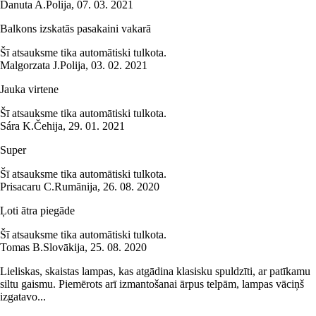
Danuta A.
Polija
,
07. 03. 2021
Balkons izskatās pasakaini vakarā
Šī atsauksme tika automātiski tulkota.
Malgorzata J.
Polija
,
03. 02. 2021
Jauka virtene
Šī atsauksme tika automātiski tulkota.
Sára K.
Čehija
,
29. 01. 2021
Super
Šī atsauksme tika automātiski tulkota.
Prisacaru C.
Rumānija
,
26. 08. 2020
Ļoti ātra piegāde
Šī atsauksme tika automātiski tulkota.
Tomas B.
Slovākija
,
25. 08. 2020
Lieliskas, skaistas lampas, kas atgādina klasisku spuldzīti, ar patīkamu
siltu gaismu. Piemērots arī izmantošanai ārpus telpām, lampas vāciņš
izgatavo...